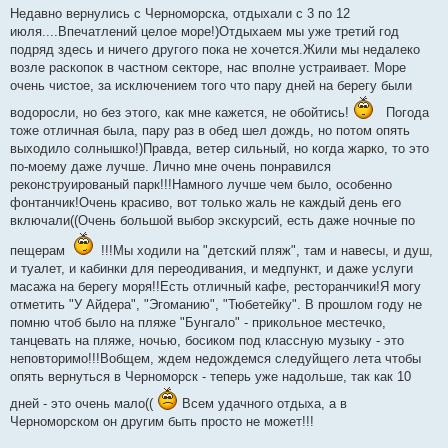
о
Недавно вернулись с Черноморска, отдыхали с 3 по 12
б
июля....Впечатлений целое море!)Отдыхаем мы уже третий год
щ
е
подряд здесь и ничего другого пока не хочется.Жили мы недалеко
н
возле раскопок в частном секторе, нас вполне устраивает. Море
и
е
очень чистое, за исключением того что пару дней на берегу были
водоросли, но без этого, как мне кажется, не обойтись!
Погода
тоже отличная была, пару раз в обед шел дождь, но потом опять
выходило солнышко!)Правда, ветер сильный, но когда жарко, то это
по-моему даже лучше. Лично мне очень понравился
реконструированый парк!!!Намного лучше чем было, особенно
фонтанчик!Очень красиво, вот только жаль не каждый день его
включали((Очень большой выбор экскурсий, есть даже ночные по
пещерам
!!!Мы ходили на "детский пляж", там и навесы, и душ,
и туалет, и кабинки для переодивания, и медпункт, и даже услуги
масажа на берегу моря!!Есть отличный кафе, ресторанчики!Я могу
отметить "У Айдера", "Эгоманию", "Тюбетейку". В прошлом году не
помню чтоб было на пляже "Бунгало" - прикольное местечко,
танцевать на пляже, ночью, босиком под классную музыку - это
неповторимо!!!Вобщем, ждем недождемся следуйщего лета чтобы
опять вернуться в Черноморск - теперь уже надольше, так как 10
дней - это очень мало((
Всем удачного отдыха, а в
Черноморском он другим быть просто не может!!!