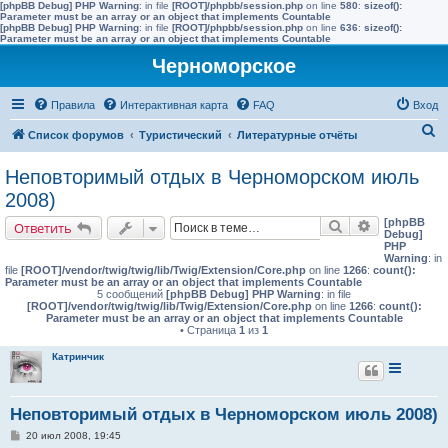
[phpBB Debug] PHP Warning
: in file
[ROOT]/phpbb/session.php
on line
580
:
sizeof():
Parameter must be an array or an object that implements Countable
[phpBB Debug] PHP Warning
: in file
[ROOT]/phpbb/session.php
on line
636
:
sizeof():
Parameter must be an array or an object that implements Countable
Черноморское
Правила
Интерактивная карта
FAQ
Вход
П
Список форумов
Туристический
Литературные отчёты
о
Неповторимый отдых в Черноморском июль
и
2008)
с
[phpBB
Поиск
Расширенн
Ответить
к
Debug]
PHP
Warning
: in
file
[ROOT]/vendor/twig/twig/lib/Twig/Extension/Core.php
on line
1266
:
count():
Parameter must be an array or an object that implements Countable
5 сообщений
[phpBB Debug] PHP Warning
: in file
[ROOT]/vendor/twig/twig/lib/Twig/Extension/Core.php
on line
1266
:
count():
Parameter must be an array or an object that implements Countable
• Страница
1
из
1
Катринчик
Неповторимый отдых в Черноморском июль 2008)
С
20 июл 2008, 19:45
о