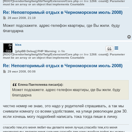
[ROOT]/vendor/twig/twig/lib/Twig/Extension/Core.php
on line
1266
:
count(): Parameter
must be an array or an object that implements Countable
Re: Неповторимый отдых в Черноморском июль 2008)
С
28 июл 2008, 21:19
о
о
Может подскажете. адрес-телефон квартиры, где Вы жили. буду
б
благодарна
щ
е
н
и
kiss
е
[phpBB Debug] PHP Warning
: in file
[ROOT]/vendor/twig/twig/lib/Twig/Extension/Core.php
on line
1266
:
count(): Parameter
must be an array or an object that implements Countable
Re: Неповторимый отдых в Черноморском июль 2008)
С
29 июл 2008, 00:06
о
о
б
Елена Пантелеева писал(а):
щ
е
Может подскажете. адрес-телефон квартиры, где Вы жили. буду
н
благодарна
и
е
честно номер не знаю, это надо у родителей спрашивать, а так мы
снимали комнату со всеми удобствами, на улице революции дом 30.
если хочешь могу подробней написать тока тогда пиши в личку.
спасибо тем,кто меня любит-вы делаете меня лучше,спасибо тем,кто меня
ненавидит-вы делаете меня сильнее,спасибо тем кому вообще пофиг вы нужны