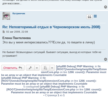
для массовки...
Катринчик
Re: Неповторимый отдых в Черноморском июль 2008)
С
02 авг 2008, 22:08
о
о
Елена Пантелеева
б
Это вы у меня интересовались???Если да, то пишите в личку)
щ
е
н
и
Не бывает безвыходных ситуаций. Бывают ситуации, выход из которых тебя не
е
устраивает!
[phpBB Debug] PHP Warning
: in file
Ответить
[ROOT]/vendor/twig/twig/lib/Twig/Exten
sion/Core.php
on line
1266
:
count(): Parameter must
be an array or an object that implements Countable
[phpBB Debug] PHP Warning
: in file
[ROOT]/vendor/twig/twig/lib/Twig/Extension/Core.php
on line
1266
:
count():
Parameter must be an array or an object that implements Countable
5 сообщений
[phpBB Debug] PHP Warning
: in file
[ROOT]/vendor/twig/twig/lib/Twig/Extension/Core.php
on line
1266
:
count():
Parameter must be an array or an object that implements Countable
• Страница
1
из
1