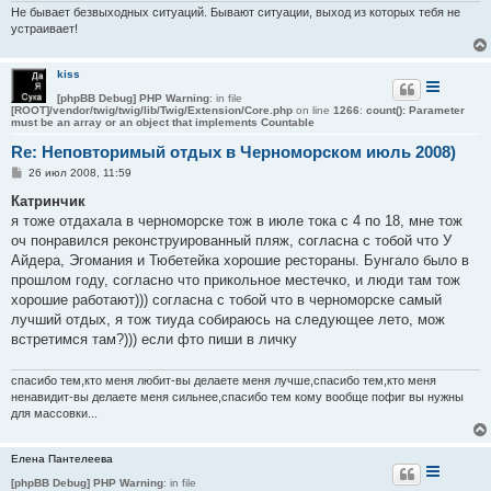
Не бывает безвыходных ситуаций. Бывают ситуации, выход из которых тебя не
устраивает!
kiss
[phpBB Debug] PHP Warning
: in file
[ROOT]/vendor/twig/twig/lib/Twig/Extension/Core.php
on line
1266
:
count(): Parameter
must be an array or an object that implements Countable
Re: Неповторимый отдых в Черноморском июль 2008)
С
26 июл 2008, 11:59
о
о
Катринчик
б
я тоже отдахала в черноморске тож в июле тока с 4 по 18, мне тож
щ
е
оч понравился реконструированный пляж, согласна с тобой что У
н
Айдера, Эгомания и Тюбетейка хорошие рестораны. Бунгало было в
и
е
прошлом году, согласно что прикольное местечко, и люди там тож
хорошие работают))) согласна с тобой что в черноморске самый
лучший отдых, я тож тиуда собираюсь на следующее лето, мож
встретимся там?))) если фто пиши в личку
спасибо тем,кто меня любит-вы делаете меня лучше,спасибо тем,кто меня
ненавидит-вы делаете меня сильнее,спасибо тем кому вообще пофиг вы нужны
для массовки...
Елена Пантелеева
[phpBB Debug] PHP Warning
: in file