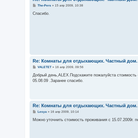
С
The-Pers
»
15 апр 2009, 10:38
о
о
Спасибо.
б
щ
е
н
и
е
Re: Комнаты для отдыхающих. Частный дом.
С
VALETET
»
16 апр 2009, 09:56
о
о
Добрый день,ALEX.Подскажите пожалуйста стоимость с 
б
05.08.09 .Заранее спасибо.
щ
е
н
и
е
Re: Комнаты для отдыхающих. Частный дом.
С
Lesya
»
16 апр 2009, 10:14
о
о
Можно уточнить стоимость проживания с 15.07.2009г. по 
б
щ
е
н
и