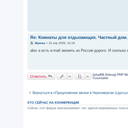
е
Re: Комнаты для отдыхающих. Частный дом.
С
Иринка
»
16 апр 2009, 10:18
о
о
alex а есть e-mail звонить из России дорого. И скольк
б
щ
е
н
и
е
[phpBB Debug] PHP Wa
Ответить
Countable
Вернуться в «Предложение жилья в Черноморске (сдать)
КТО СЕЙЧАС НА КОНФЕРЕНЦИИ
Сейчас этот форум просматривают: нет зарегистрированных пользо