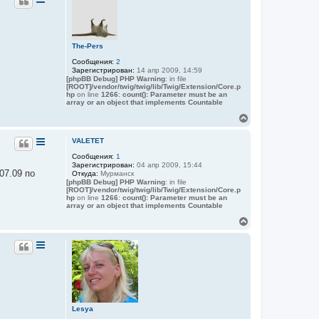
н
н
а
у
я
т
и
ь
н
с
The-Pers
ф
я
о
Сообщения:
2
р
к
Зарегистрирован:
14 апр 2009, 14:59
м
н
[phpBB Debug] PHP Warning
: in file
а
а
[ROOT]/vendor/twig/twig/lib/Twig/Extension/Core.p
ц
ч
hp
on line
1266
:
count(): Parameter must be an
и
array or an object that implements Countable
а
я
л
п
В
о
у
е
л
р
ь
VALETET
н
з
Сообщения:
1
у
о
Зарегистрирован:
04 апр 2009, 15:44
в
т
07.09 по
Откуда:
Мурманск
а
ь
[phpBB Debug] PHP Warning
: in file
т
с
[ROOT]/vendor/twig/twig/lib/Twig/Extension/Core.p
е
я
hp
on line
1266
:
count(): Parameter must be an
л
array or an object that implements Countable
к
я
н
A
В
l
а
е
e
ч
р
x
а
н
л
у
у
т
ь
с
я
Lesya
к