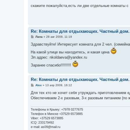
о
о
скажите пожалуйста,есть ли две отдельные комнаты с 1
б
щ
е
н
и
е
Re: Комнаты для отдыхающих. Частный дом.
С
Лапа
»
28 авг 2008, 11:19
о
о
Здравствуйте! Интересует комната для 2 чел. (семейная
б
щ
На какой улице вы находитесь, и какая цена
е
Эл.адрес: nkoldaeva@yandex.ru
н
и
е
Заранее спасибо!!!!!!!!!
Re: Комнаты для отдыхающих. Частный дом.
С
Alex
»
13 апр 2009, 16:12
о
о
Для тех кто не хочет себя утруждать приготовлением е
б
Обеспечиваем 2-х разовым, 3-х разовым питанием (по 
щ
е
н
и
Телефоны в Крыму: +7978 0277675
е
Телефон в Минске +37529 6573885
Viber: +37529 6573885
ICQ: 233179492
e-mail: as09@mail.ru