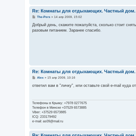
Re: Комнаты для отдыхающих. Частный дом.
С
The-Pers
»
14 апр 2009, 15:02
о
о
Добрый день, скажите пожалуйста, сколько стоит снять
б
разовым питанием. Заранее спасибо.
щ
е
н
и
е
Re: Комнаты для отдыхающих. Частный дом.
С
Alex
»
15 апр 2009, 10:16
о
о
ответил вам в "личку", или оставьте свой e-mail куда о
б
щ
е
н
и
Телефоны в Крыму: +7978 0277675
е
Телефон в Минске +37529 6573885
Viber: +37529 6573885
ICQ: 233179492
e-mail: as09@mail.ru
Re: Комнаты для отдыхающих. Частный дом.