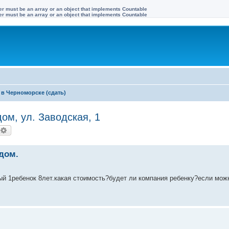
ter must be an array or an object that implements Countable
ter must be an array or an object that implements Countable
в Черноморске (сдать)
м, ул. Заводская, 1
оиск
Расширенный поиск
дом.
лый 1ребенок 8лет.какая стоимость?будет ли компания ребенку?если мож