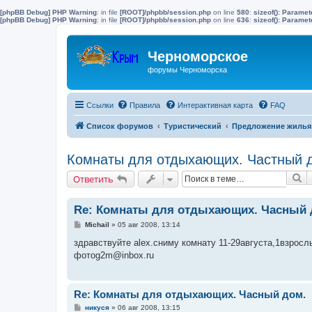
[phpBB Debug] PHP Warning
: in file
[ROOT]/phpbb/session.php
on line
580
:
sizeof(): Parame
[phpBB Debug] PHP Warning
: in file
[ROOT]/phpbb/session.php
on line
636
:
sizeof(): Parame
Черноморское
форумы Черноморска
Ссылки
Правила
Интерактивная карта
FAQ
Список форумов
Туристический
Предложение жилья 
Комнаты для отдыхающих. Частный до
П
Ответить
Re: Комнаты для отдыхающих. Часный 
С
Michail
»
05 авг 2008, 13:14
о
о
здравствуйте alex.сниму комнату 11-29августа,1взрос
б
фотоg2m@inbox.ru
щ
е
н
и
е
Re: Комнаты для отдыхающих. Часный дом.
С
никуся
»
06 авг 2008, 13:15