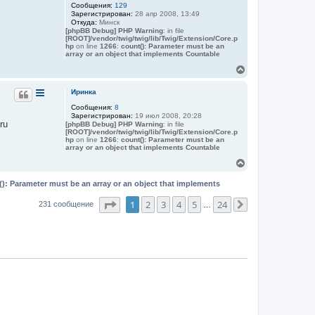
н
Сообщения:
129
а
Зарегистрирован:
28 апр 2008, 13:49
ч
Откуда:
Минск
а
[phpBB Debug] PHP Warning
: in file
[ROOT]/vendor/twig/twig/lib/Twig/Extension/Core.p
л
hp
on line
1266
:
count(): Parameter must be an
у
array or an object that implements Countable
В
е
р
Иринка
н
Сообщения:
8
у
Зарегистрирован:
19 июл 2008, 20:28
т
ru
[phpBB Debug] PHP Warning
: in file
ь
[ROOT]/vendor/twig/twig/lib/Twig/Extension/Core.p
с
hp
on line
1266
:
count(): Parameter must be an
я
array or an object that implements Countable
к
В
н
е
а
р
(): Parameter must be an array or an object that implements
ч
н
а
у
Страница
1
из
24
1
2
3
4
5
24
231 сообщение
…
След.
л
т
у
ь
с
я
к
н
а
ч
а
л
у