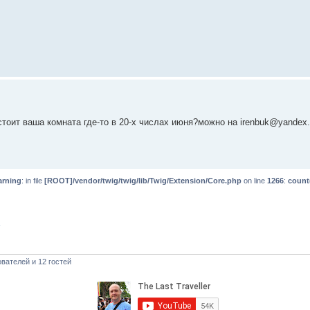
о стоит ваша комната где-то в 20-х числах июня?можно на irenbuk@yandex.
rning
: in file
[ROOT]/vendor/twig/twig/lib/Twig/Extension/Core.php
on line
1266
:
count
»
вателей и 12 гостей