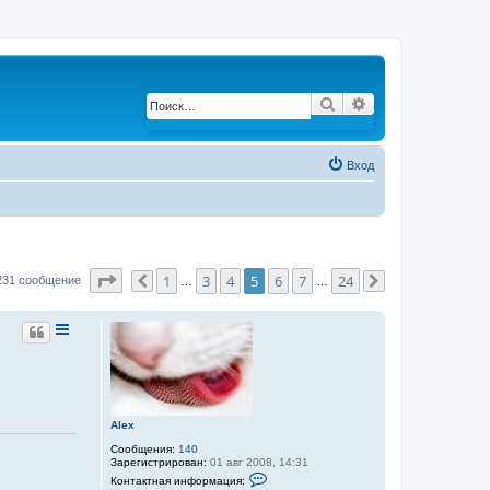
Поиск
Расширенный по
Вход
Страница
5
из
24
1
3
4
5
6
7
24
231 сообщение
Пред.
…
…
След.
Alex
Сообщения:
140
Зарегистрирован:
01 авг 2008, 14:31
К
Контактная информация:
о