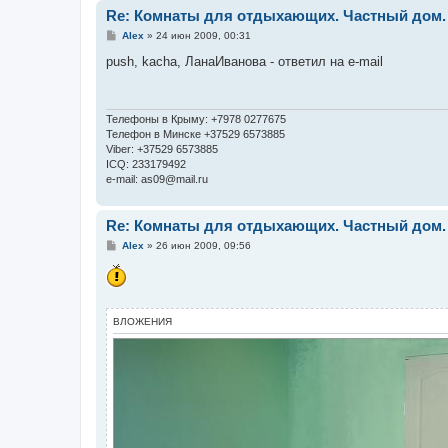
Re: Комнаты для отдыхающих. Частный дом.
С
Alex
»
24 июн 2009, 00:31
о
о
push, kacha, ЛанаИванова - ответил на e-mail
б
щ
е
н
и
Телефоны в Крыму: +7978 0277675
е
Телефон в Минске +37529 6573885
Viber: +37529 6573885
ICQ: 233179492
e-mail: as09@mail.ru
Re: Комнаты для отдыхающих. Частный дом.
С
Alex
»
26 июн 2009, 09:56
о
о
б
щ
е
н
ВЛОЖЕНИЯ
и
е