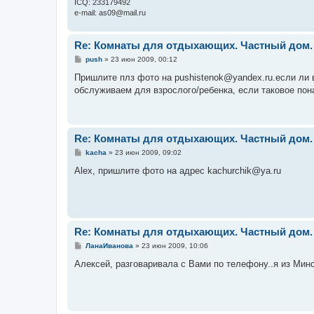
ICQ: 233179492
e-mail: as09@mail.ru
Re: Комнаты для отдыхающих. Частный дом.
С
push
»
23 июн 2009, 00:12
о
о
Пришлите плз фото на pushistenok@yandex.ru.если ли в
б
обслуживаем для взрослого/ребенка, если таковое пон
щ
е
н
и
е
Re: Комнаты для отдыхающих. Частный дом.
С
kacha
»
23 июн 2009, 09:02
о
о
Alex, пришлите фото на адрес kachurchik@ya.ru
б
щ
е
н
и
е
Re: Комнаты для отдыхающих. Частный дом.
С
ЛанаИванова
»
23 июн 2009, 10:06
о
о
Алексей, разговаривала с Вами по телефону..я из Минс
б
щ
е
н
и
е