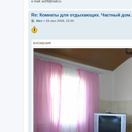
e-mail: as09@mail.ru
Re: Комнаты для отдыхающих. Частный дом.
С
Alex
»
04 июл 2009, 22:00
о
о
б
щ
е
н
ВЛОЖЕНИЯ
и
е