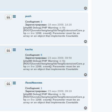
н
т
В
а
е
к
т
р
push
н
н
а
Сообщения:
3
у
я
Зарегистрирован:
18 июн 2009, 14:16
т
и
[phpBB Debug] PHP Warning
: in file
ь
н
[ROOT]/vendor/twig/twig/lib/Twig/Extension/Core.p
с
ф
hp
on line
1266
:
count(): Parameter must be an
о
я
array or an object that implements Countable
р
к
В
м
н
а
е
а
ц
р
kacha
ч
и
н
а
я
Сообщения:
6
у
п
л
Зарегистрирован:
23 июн 2009, 08:59
т
о
у
[phpBB Debug] PHP Warning
: in file
ь
л
[ROOT]/vendor/twig/twig/lib/Twig/Extension/Core.p
ь
с
hp
on line
1266
:
count(): Parameter must be an
з
я
array or an object that implements Countable
о
к
В
в
н
а
е
а
т
р
ЛанаИванова
ч
е
н
л
а
Сообщения:
1
у
я
л
Зарегистрирован:
23 июн 2009, 09:19
т
A
у
[phpBB Debug] PHP Warning
: in file
ь
l
[ROOT]/vendor/twig/twig/lib/Twig/Extension/Core.p
e
с
hp
on line
1266
:
count(): Parameter must be an
x
я
array or an object that implements Countable
к
В
н
е