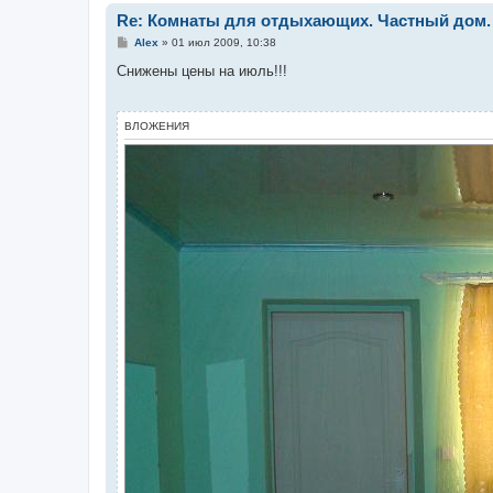
Re: Комнаты для отдыхающих. Частный дом.
С
Alex
»
01 июл 2009, 10:38
о
о
Снижены цены на июль!!!
б
щ
е
н
ВЛОЖЕНИЯ
и
е