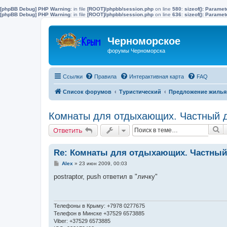
[phpBB Debug] PHP Warning
: in file
[ROOT]/phpbb/session.php
on line
580
:
sizeof(): Parame
[phpBB Debug] PHP Warning
: in file
[ROOT]/phpbb/session.php
on line
636
:
sizeof(): Parame
Черноморское
форумы Черноморска
Ссылки
Правила
Интерактивная карта
FAQ
Список форумов
Туристический
Предложение жилья 
Комнаты для отдыхающих. Частный до
П
Ответить
Re: Комнаты для отдыхающих. Частный
С
Alex
»
23 июн 2009, 00:03
о
о
postraptor, push ответил в "личку"
б
щ
е
н
и
Телефоны в Крыму: +7978 0277675
е
Телефон в Минске +37529 6573885
Viber: +37529 6573885