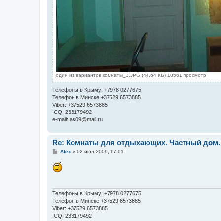
один из вариантов комнаты_3.JPG (44.64 КБ) 10561 просмотр
Телефоны в Крыму: +7978 0277675
Телефон в Минске +37529 6573885
Viber: +37529 6573885
ICQ: 233179492
e-mail: as09@mail.ru
Re: Комнаты для отдыхающих. Частный дом.
С
Alex
»
02 июл 2009, 17:01
о
о
б
щ
е
н
и
Телефоны в Крыму: +7978 0277675
е
Телефон в Минске +37529 6573885
Viber: +37529 6573885
ICQ: 233179492