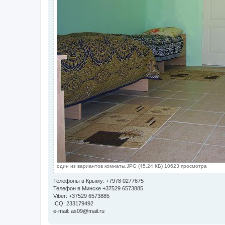
один из вариантов комнаты.JPG (45.24 КБ) 10623 просмотра
Телефоны в Крыму: +7978 0277675
Телефон в Минске +37529 6573885
Viber: +37529 6573885
ICQ: 233179492
e-mail: as09@mail.ru