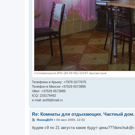
столовая-кухня.JPG (49.59 КБ) 10197 просмотров
Телефоны в Крыму: +7978 0277675
Телефон в Минске +37529 6573885
Viber: +37529 6573885
ICQ: 233179492
e-mail: as09@mail.ru
Re: Комнаты для отдыхающих. Частный дом.
С
ЯнинаДОН
»
04 июл 2009, 22:02
о
о
будем с9 по 21 августа какие будут цены???donchuk@i
б
щ