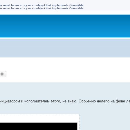
ter must be an array or an object that implements Countable
ter must be an array or an object that implements Countable
оиск
Расширенный поиск
нициатором и исполнителем этого, не знаю. Особенно нелепо на фоне л