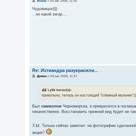
С
Йожик
»
04 авг 2008, 11:50
о
о
Чудовищно)))
б
...но какой загар....
щ
е
н
и
е
Re: Ихтиандра разукрасили...
С
Димон
»
04 авг 2008, 11:57
о
о
б
Lylik писал(а):
щ
е
прикольно, теперь он настоящий "пляжный мальчик":)
н
и
е
Был
символом
Черноморска, а превратился в посмеши
некачественно. Восстановить прежний вид будет не так
З.Ы. Только сейчас заметил: на фотографии сделанно
акция?