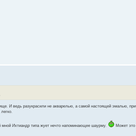
)
ще. И ведь разукрасили не акварелью, а самой настоящей эмалью, при
 легко.
й мной Ихтиандр типа жует нечто напоминающее шаурму.
Может это