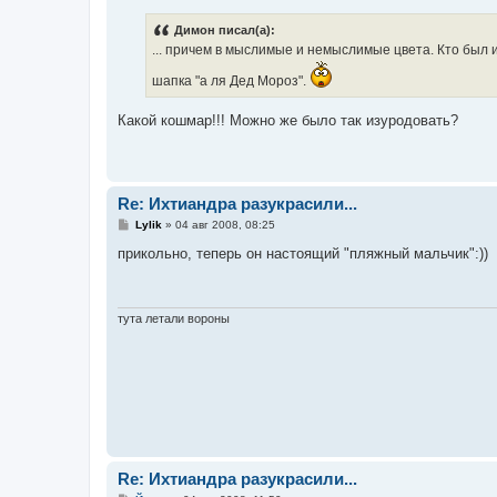
о
б
Димон писал(а):
щ
е
... причем в мыслимые и немыслимые цвета. Кто был
н
и
шапка "а ля Дед Мороз".
е
Какой кошмар!!! Можно же было так изуродовать?
Re: Ихтиандра разукрасили...
С
Lylik
»
04 авг 2008, 08:25
о
о
прикольно, теперь он настоящий "пляжный мальчик":))
б
щ
е
н
и
тута летали вороны
е
Re: Ихтиандра разукрасили...