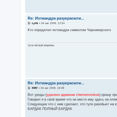
Re: Ихтиандра разукрасили...
С
Lylik
»
04 авг 2008, 13:54
о
о
Кто определил ихтиандра символом Черноморского
б
щ
е
н
и
тута летали вороны
е
Re: Ихтиандра разукрасили...
С
KMV
»
04 авг 2008, 19:08
о
о
Вот уроды (
удалено админом chernomorskoe
),прошу пр
б
Говорил я в своё время что ни место ему здесь на пля
щ
е
Следующее что с ним сделают, это тупо разобьют на к
н
БАРДАК ПОЛНЫЙ БАРДАК
и
е