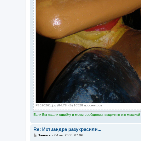
P8020261.jpg (84.78 КБ) 16528 просмотров
Если Вы нашли ошибку в моем сообщении, выделите его мышкой и
Re: Ихтиандра разукрасили...
С
Танюха
»
04 авг 2008, 07:09
о