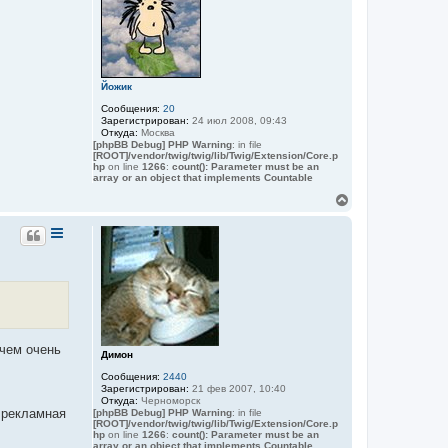
у
т
т
е
ь
л
я
с
Т
я
а
к
н
Йожик
н
ю
а
х
Сообщения:
20
ч
а
Зарегистрирован:
24 июл 2008, 09:43
а
Откуда:
Москва
[phpBB Debug] PHP Warning
: in file
л
[ROOT]/vendor/twig/twig/lib/Twig/Extension/Core.p
у
hp
on line
1266
:
count(): Parameter must be an
array or an object that implements Countable
В
е
р
н
у
т
ь
с
я
к
н
чем очень
а
Димон
ч
Сообщения:
2440
а
Зарегистрирован:
21 фев 2007, 10:40
л
Откуда:
Черноморск
у
 рекламная
[phpBB Debug] PHP Warning
: in file
[ROOT]/vendor/twig/twig/lib/Twig/Extension/Core.p
hp
on line
1266
:
count(): Parameter must be an
array or an object that implements Countable