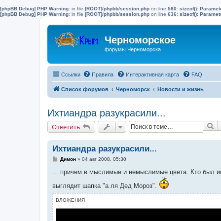
[phpBB Debug] PHP Warning
: in file
[ROOT]/phpbb/session.php
on line
580
:
sizeof(): Parame
[phpBB Debug] PHP Warning
: in file
[ROOT]/phpbb/session.php
on line
636
:
sizeof(): Parame
Черноморское
форумы Черноморска
Ссылки
Правила
Интерактивная карта
FAQ
Список форумов
Черноморск
Новости и жизнь
Ихтиандра разукрасили...
П
Ответить
Ихтиандра разукрасили...
С
Димон
»
04 авг 2008, 05:30
о
о
... причем в мыслимые и немыслимые цвета. Кто был и
б
щ
выглядит шапка "а ля Дед Мороз".
е
н
ВЛОЖЕНИЯ
и
е