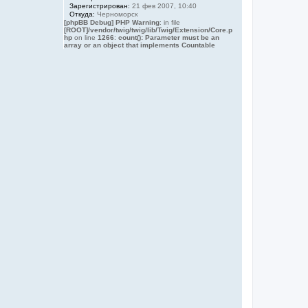
Зарегистрирован:
21 фев 2007, 10:40
Откуда:
Черноморск
[phpBB Debug] PHP Warning
: in file
[ROOT]/vendor/twig/twig/lib/Twig/Extension/Core.p
hp
on line
1266
:
count(): Parameter must be an
array or an object that implements Countable