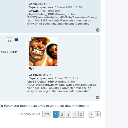
ч
n
Сообщения:
27
a
а
Зарегистрирован:
08 июн 2008, 17:28
л
Откуда:
Черноморское
у
[phpBB Debug] PHP Warning
: in file
[ROOT]/vendor/twig/twig/lib/Twig/Extension/Core.p
hp
on line
1266
:
count(): Parameter must be an
array or an object that implements Countable
В
е
р
н
у
т
 при жизни
ь
с
я
к
Луч
н
а
Сообщения:
274
ч
Зарегистрирован:
17 окт 2007, 11:23
а
[phpBB Debug] PHP Warning
: in file
[ROOT]/vendor/twig/twig/lib/Twig/Extension/Core.p
л
hp
on line
1266
:
count(): Parameter must be an
у
array or an object that implements Countable
В
е
р
(): Parameter must be an array or an object that implements
н
у
Страница
1
из
7
1
2
3
4
5
7
65 сообщений
…
След.
т
ь
с