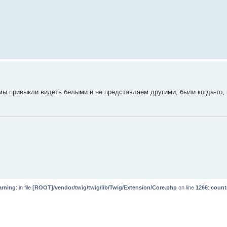
 мы привыкли видеть белыми и не представляем другими, были когда-то,
rning
: in file
[ROOT]/vendor/twig/twig/lib/Twig/Extension/Core.php
on line
1266
:
count