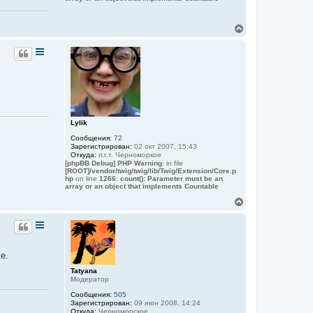
В
е
р
н
у
т
ь
с
я
к
Lylik
н
а
Сообщения:
72
ч
Зарегистрирован:
02 окт 2007, 15:43
а
Откуда:
п.г.т. Черноморкое
[phpBB Debug] PHP Warning
: in file
л
[ROOT]/vendor/twig/twig/lib/Twig/Extension/Core.p
у
hp
on line
1266
:
count(): Parameter must be an
array or an object that implements Countable
В
е
р
н
у
т
е.
ь
с
Tatyana
я
Модератор
к
Сообщения:
505
н
Зарегистрирован:
09 июн 2008, 14:24
а
Откуда:
Черноморское