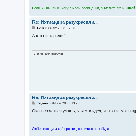
Если Вы нашли ошибку в моем сообщении, выделите его мышкой и
Re: Ихтиандра разукрасили...
С
Lylik
»
04 авг 2008, 12:38
о
о
А кто постарался?
б
щ
е
н
и
тута летали вороны
е
Re: Ихтиандра разукрасили...
С
Tatyana
»
04 авг 2008, 13:28
о
о
Очень хочеться узнать, чья это идея, и кто так мог н
б
щ
е
н
и
Любая женщина всё простит, но ничего не забудет
е