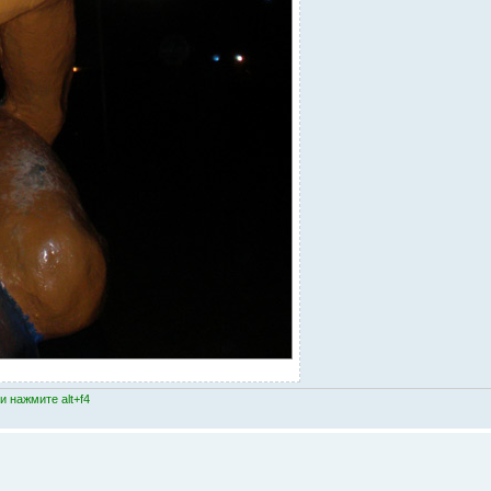
 нажмите alt+f4