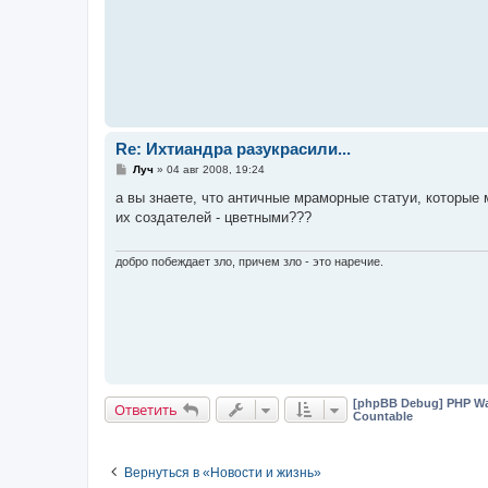
Re: Ихтиандра разукрасили...
С
Луч
»
04 авг 2008, 19:24
о
о
а вы знаете, что античные мраморные статуи, которые
б
их создателей - цветными???
щ
е
н
и
добро побеждает зло, причем зло - это наречие.
е
[phpBB Debug] PHP Wa
Ответить
Countable
Вернуться в «Новости и жизнь»