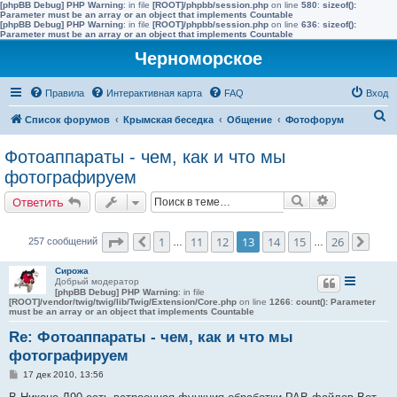
[phpBB Debug] PHP Warning
: in file
[ROOT]/phpbb/session.php
on line
580
:
sizeof():
Parameter must be an array or an object that implements Countable
[phpBB Debug] PHP Warning
: in file
[ROOT]/phpbb/session.php
on line
636
:
sizeof():
Parameter must be an array or an object that implements Countable
Черноморское
Правила
Интерактивная карта
FAQ
Вход
П
Список форумов
Крымская беседка
Общение
Фотофорум
о
Фотоаппараты - чем, как и что мы
и
фотографируем
с
Поиск
Расширенн
Ответить
к
Страница
13
из
26
1
11
12
13
14
15
26
257 сообщений
Пред.
…
…
След
Сирожа
Добрый модератор
[phpBB Debug] PHP Warning
: in file
[ROOT]/vendor/twig/twig/lib/Twig/Extension/Core.php
on line
1266
:
count(): Parameter
must be an array or an object that implements Countable
Re: Фотоаппараты - чем, как и что мы
фотографируем
С
17 дек 2010, 13:56
о
о