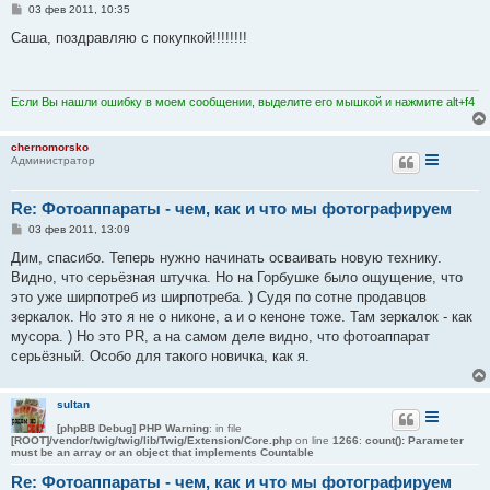
С
03 фев 2011, 10:35
о
о
Саша, поздравляю с покупкой!!!!!!!!
б
щ
е
н
и
Если Вы нашли ошибку в моем сообщении, выделите его мышкой и нажмите alt+f4
е
chernomorsko
Администратор
Re: Фотоаппараты - чем, как и что мы фотографируем
С
03 фев 2011, 13:09
о
о
Дим, спасибо. Теперь нужно начинать осваивать новую технику.
б
Видно, что серьёзная штучка. Но на Горбушке было ощущение, что
щ
е
это уже ширпотреб из ширпотреба. ) Судя по сотне продавцов
н
зеркалок. Но это я не о никоне, а и о кеноне тоже. Там зеркалок - как
и
е
мусора. ) Но это PR, а на самом деле видно, что фотоаппарат
серьёзный. Особо для такого новичка, как я.
sultan
[phpBB Debug] PHP Warning
: in file
[ROOT]/vendor/twig/twig/lib/Twig/Extension/Core.php
on line
1266
:
count(): Parameter
must be an array or an object that implements Countable
Re: Фотоаппараты - чем, как и что мы фотографируем