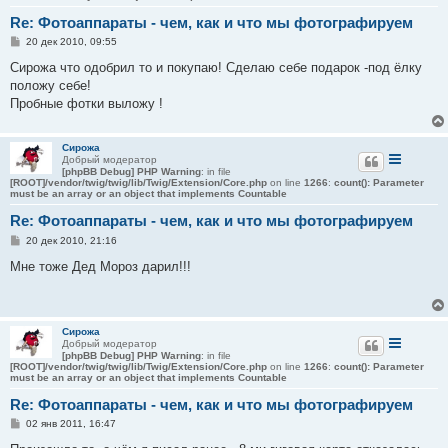
Re: Фотоаппараты - чем, как и что мы фотографируем
С
20 дек 2010, 09:55
о
о
Сирожа что одобрил то и покупаю! Сделаю себе подарок -под ёлку
б
положу себе!
щ
е
Пробные фотки выложу !
н
и
е
Сирожа
Добрый модератор
[phpBB Debug] PHP Warning
: in file
[ROOT]/vendor/twig/twig/lib/Twig/Extension/Core.php
on line
1266
:
count(): Parameter
must be an array or an object that implements Countable
Re: Фотоаппараты - чем, как и что мы фотографируем
С
20 дек 2010, 21:16
о
о
Мне тоже Дед Мороз дарил!!!
б
щ
е
н
и
Сирожа
е
Добрый модератор
[phpBB Debug] PHP Warning
: in file
[ROOT]/vendor/twig/twig/lib/Twig/Extension/Core.php
on line
1266
:
count(): Parameter
must be an array or an object that implements Countable
Re: Фотоаппараты - чем, как и что мы фотографируем
С
02 янв 2011, 16:47
о
о