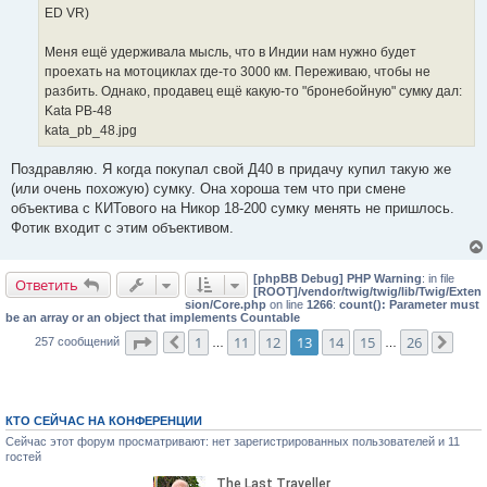
н
ED VR)
и
е
Меня ещё удерживала мысль, что в Индии нам нужно будет
проехать на мотоциклах где-то 3000 км. Переживаю, чтобы не
разбить. Однако, продавец ещё какую-то "бронебойную" сумку дал:
Kata PB-48
kata_pb_48.jpg
Поздравляю. Я когда покупал свой Д40 в придачу купил такую же
(или очень похожую) сумку. Она хороша тем что при смене
объектива с КИТового на Никор 18-200 сумку менять не пришлось.
Фотик входит с этим объективом.
[phpBB Debug] PHP Warning
: in file
Ответить
[ROOT]/vendor/twig/twig/lib/Twig/Exten
sion/Core.php
on line
1266
:
count(): Parameter must
be an array or an object that implements Countable
Страница
13
из
26
1
11
12
13
14
15
26
257 сообщений
Пред.
…
…
След
КТО СЕЙЧАС НА КОНФЕРЕНЦИИ
Сейчас этот форум просматривают: нет зарегистрированных пользователей и 11
гостей