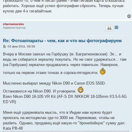
Произошло то, о чём я писал ранее - 8-ми гиговая карта отказалась
б
работать. Хорошо ещё успел фотографии сбросить. Теперь лучше
щ
е
куплю две 4-х гигабайтные.
н
и
е
chernomorsko
Администратор
Re: Фотоаппараты - чем, как и что мы фотографируем
С
03 фев 2011, 08:58
о
о
Вчера в Москве заехал на Горбушку (м. Багратионовская). Эх... и
б
ведь не собирался зеркалку покупать. Но не смог удержаться... там
щ
е
(на Горбушке) зеркалки продавались через павильон. Наверное,
н
и
только на первом этаже точках в сорока-пятидесяти.
е
Мысленно выбирал между Nikon D90 и Canon EOS 550D.
Остановился на Nikon D90. И уговорили.
Взял Nikon D90 18-105 VR Kit (AF-S DX NIKKOR 18-105mm f/3.5-5.6G
ED VR)
Меня ещё удерживала мысль, что в Индии нам нужно будет
проехать на мотоциклах где-то 3000 км. Переживаю, чтобы не
разбить. Однако, продавец ещё какую-то "бронебойную" сумку дал:
Kata PB-48