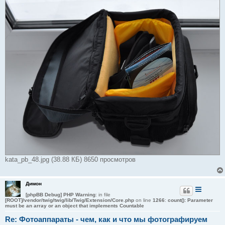
kata_pb_48.jpg (38.88 КБ) 8650 просмотров
Димон
[phpBB Debug] PHP Warning
: in file
[ROOT]/vendor/twig/twig/lib/Twig/Extension/Core.php
on line
1266
:
count(): Parameter
must be an array or an object that implements Countable
Re: Фотоаппараты - чем, как и что мы фотографируем