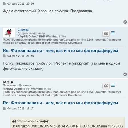
С
03 фев 2011, 20:56
о
о
Ждем фотографий. Хорошая покупка. Поздравляю.
б
щ
е
н
и
Сирожа
е
Добрый модератор
[phpBB Debug] PHP Warning
: in file
[ROOT]/vendor/twig/twig/lib/Twig/Extension/Core.php
on line
1266
:
count(): Parameter
must be an array or an object that implements Countable
Re: Фотоаппараты - чем, как и что мы фотографируем
С
03 фев 2011, 21:56
о
о
Полку Никонистов прибыло! "Респект и уважуха!" (так мне в одном
б
фотомагазине сказали)
щ
е
н
и
Serg_p
е
Пансионат Динамикс
[phpBB Debug] PHP Warning
: in file
[ROOT]/vendor/twig/twig/lib/Twig/Extension/Core.php
on line
1266
:
count(): Parameter
must be an array or an object that implements Countable
Re: Фотоаппараты - чем, как и что мы фотографируем
С
04 фев 2011, 11:17
о
о
б
Черномор писал(а):
щ
е
Взял Nikon D90 18-105 VR Kit (AF-S DX NIKKOR 18-105mm f/3.5-5.6G