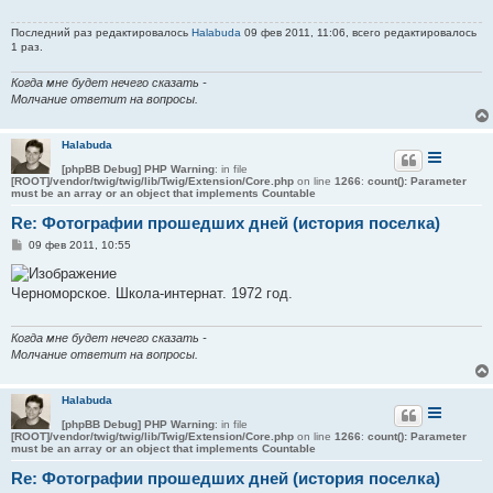
е
н
Последний раз редактировалось
Halabuda
09 фев 2011, 11:06, всего редактировалось
и
1 раз.
е
Когда мне будет нечего сказать -
Молчание ответит на вопросы.
Halabuda
[phpBB Debug] PHP Warning
: in file
[ROOT]/vendor/twig/twig/lib/Twig/Extension/Core.php
on line
1266
:
count(): Parameter
must be an array or an object that implements Countable
Re: Фотографии прошедших дней (история поселка)
С
09 фев 2011, 10:55
о
о
б
Черноморское. Школа-интернат. 1972 год.
щ
е
н
и
Когда мне будет нечего сказать -
е
Молчание ответит на вопросы.
Halabuda
[phpBB Debug] PHP Warning
: in file
[ROOT]/vendor/twig/twig/lib/Twig/Extension/Core.php
on line
1266
:
count(): Parameter
must be an array or an object that implements Countable
Re: Фотографии прошедших дней (история поселка)