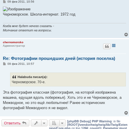
С
09 фев 2011, 10:56
о
о
б
Черноморское. Школа-интернат. 1972 год
щ
е
н
и
Когда мне будет нечего сказать -
е
Молчание ответит на вопросы.
chernomorsko
Администратор
Re: Фотографии прошедших дней (история поселка)
С
09 фев 2011, 10:57
о
о
б
Halabuda писал(а):
щ
е
Черноморское. 70-е.
н
и
е
Эта фотография классная (фотография, на которой изображена
машина, едущая вдоль побережья). Хоть это и не Черноморское, а
Межводное, но это ещё любопытнее! Ранее исторических
фотографий Межводного я не видел.
[phpBB Debug] PHP Warning
: in file
Ответить
[ROOT]/vendor/twig/twig/lib/Twig/Exten
sion/Core.php
on line
1266
:
count(): Parameter must