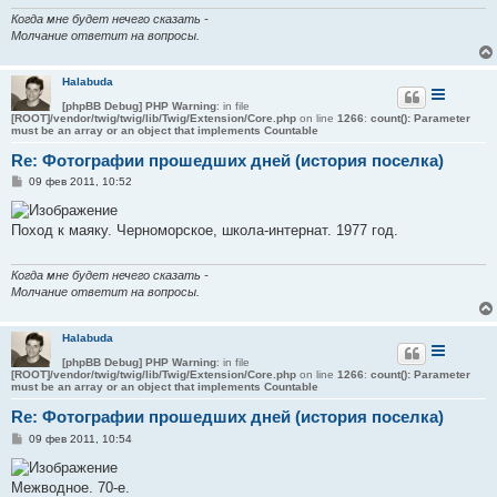
н
и
Когда мне будет нечего сказать -
е
Молчание ответит на вопросы.
Halabuda
[phpBB Debug] PHP Warning
: in file
[ROOT]/vendor/twig/twig/lib/Twig/Extension/Core.php
on line
1266
:
count(): Parameter
must be an array or an object that implements Countable
Re: Фотографии прошедших дней (история поселка)
С
09 фев 2011, 10:52
о
о
б
Поход к маяку. Черноморское, школа-интернат. 1977 год.
щ
е
н
и
Когда мне будет нечего сказать -
е
Молчание ответит на вопросы.
Halabuda
[phpBB Debug] PHP Warning
: in file
[ROOT]/vendor/twig/twig/lib/Twig/Extension/Core.php
on line
1266
:
count(): Parameter
must be an array or an object that implements Countable
Re: Фотографии прошедших дней (история поселка)
С
09 фев 2011, 10:54
о
о
б
Межводное. 70-е.
щ