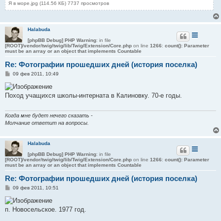
Я в море.jpg (114.56 КБ) 7737 просмотров
Halabuda
[phpBB Debug] PHP Warning
: in file
[ROOT]/vendor/twig/twig/lib/Twig/Extension/Core.php
on line
1266
:
count(): Parameter
must be an array or an object that implements Countable
Re: Фотографии прошедших дней (история поселка)
С
09 фев 2011, 10:49
о
о
б
Поход учащихся школы-интерната в Калиновку. 70-е годы.
щ
е
н
и
Когда мне будет нечего сказать -
е
Молчание ответит на вопросы.
Halabuda
[phpBB Debug] PHP Warning
: in file
[ROOT]/vendor/twig/twig/lib/Twig/Extension/Core.php
on line
1266
:
count(): Parameter
must be an array or an object that implements Countable
Re: Фотографии прошедших дней (история поселка)
С
09 фев 2011, 10:51
о
о
б
п. Новосельское. 1977 год.
щ
е