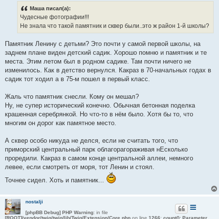
б
Маша писал(а):
щ
е
Чудесные фотографии!!!
н
Не знала что такой памятник и сквер были..это ж район 1-й школы?
и
е
Памятник Ленину с детьми? Это почти у самой первой школы, на
заднем плане виден детский садик. Хорошо помню и памятник и те
места. Этим летом был в родном садике. Там почти ничего не
изменилось. Как в детство вернулся. Какраз в 70-начальных годах в
садик тот ходил а в 75-м пошел в первый класс.
Жаль что памятник снесли. Кому он мешал?
Ну, не супер исторический конечно. Обычная бетонная поделка
крашенная серебрянкой. Но что-то в нём было. Хотя бы то, что
многим он дорог как памятное место.
А сквер особо никуда не делся, если не считать того, что
приморский центральный парк облагорагораживая нЕсколько
проредили. Какраз в самом конце центральной аллеи, немного
левее, если смотреть от моря, тот Ленин и стоял.
Точнее сидел. Хоть и памятник...
nostalji
[phpBB Debug] PHP Warning
: in file
[ROOT]/vendor/twig/twig/lib/Twig/Extension/Core.php
on line
1266
:
count(): Parameter