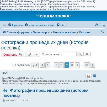
[phpBB Debug] PHP Warning
: in file
[ROOT]/phpbb/session.php
on line
580
:
sizeof():
Parameter must be an array or an object that implements Countable
[phpBB Debug] PHP Warning
: in file
[ROOT]/phpbb/session.php
on line
636
:
sizeof():
Parameter must be an array or an object that implements Countable
Черноморское
Правила
Интерактивная карта
FAQ
Вход
П
Список форумов
Черноморск
Новости и жизнь
История
о
Фотографии прошедших дней (история
и
поселка)
с
Поиск
Расширенн
Ответить
к
Страница
7
из
32
1
5
6
7
8
9
32
311 сообщений
Пред.
…
…
След.
KAA
[phpBB Debug] PHP Warning
: in file
[ROOT]/vendor/twig/twig/lib/Twig/Extension/Core.php
on line
1266
:
count(): Parameter
must be an array or an object that implements Countable
Re: Фотографии прошедших дней (история
поселка)
С
04 янв 2011, 17:45
о
о