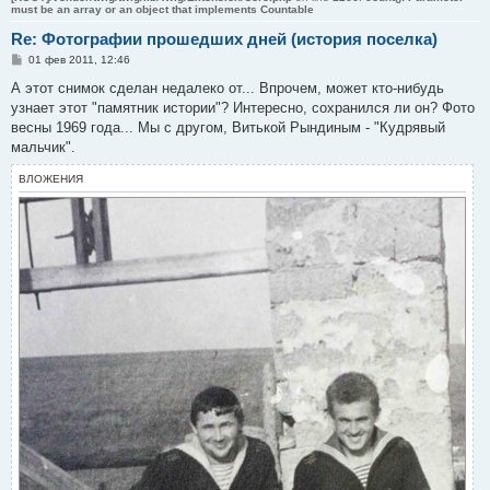
must be an array or an object that implements Countable
Re: Фотографии прошедших дней (история поселка)
С
01 фев 2011, 12:46
о
о
А этот снимок сделан недалеко от... Впрочем, может кто-нибудь
б
узнает этот "памятник истории"? Интересно, сохранился ли он? Фото
щ
е
весны 1969 года... Мы с другом, Витькой Рындиным - "Кудрявый
н
мальчик".
и
е
ВЛОЖЕНИЯ