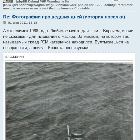
[phpBB Debug] PHP Warning
: in file
[ROOT]/vendor/twig/twig/lib/Twig/Extension/Core.php
on line
1266
:
count(): Parameter
must be an array or an object that implements Countable
Re: Фотографии прошедших дней (история поселка)
С
01 фев 2011, 13:18
о
о
А это снимок 1968 года. Любимое место для... гм... Впрочем, иначе
б
не скажешь - для
плавания
с маской. За мыском, на котором так
щ
е
называемый склад ГСМ катерников находился. Бултыхаешься на
н
поверхности, а внизу... Красота неописуемая!
и
е
ВЛОЖЕНИЯ