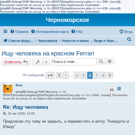
[phpBB Debug] PHP Warning
: in file
[ROOT]/phpbb/session.php
on line
580
:
sizeof():
Parameter must be an array or an object that implements Countable
[phpBB Debug] PHP Warning
: in file
[ROOT]/phpbb/session.php
on line
636
:
sizeof():
Parameter must be an array or an object that implements Countable
Черноморское
Правила
Интерактивная карта
FAQ
Вход
П
Список форумов
Черноморск
Новости и жизнь
Люди и Черноморское
о
Ищу человека на красном Ferrari
и
Поиск
Расширенн
Ответить
с
к
Страница
6
из
8
1
4
5
6
7
8
78 сообщений
Пред.
…
След.
Bear
[phpBB Debug] PHP Warning
: in file
[ROOT]/vendor/twig/twig/lib/Twig/Extension/Core.php
on line
1266
:
count(): Parameter
must be an array or an object that implements Countable
Re: Ищу человека
С
28 авг 2008, 14:55
о
о
Предлагаю эту тему не закрыть, а переместить в ветку "Анекдоты и
б
Юмор"
щ
е
н