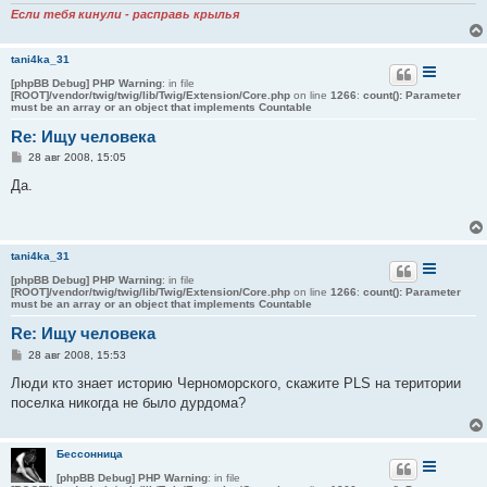
и
Если тебя кинули - расправь крылья
е
tani4ka_31
[phpBB Debug] PHP Warning
: in file
[ROOT]/vendor/twig/twig/lib/Twig/Extension/Core.php
on line
1266
:
count(): Parameter
must be an array or an object that implements Countable
Re: Ищу человека
С
28 авг 2008, 15:05
о
о
Да.
б
щ
е
н
и
tani4ka_31
е
[phpBB Debug] PHP Warning
: in file
[ROOT]/vendor/twig/twig/lib/Twig/Extension/Core.php
on line
1266
:
count(): Parameter
must be an array or an object that implements Countable
Re: Ищу человека
С
28 авг 2008, 15:53
о
о
Люди кто знает историю Черноморского, скажите PLS на територии
б
поселка никогда не было дурдома?
щ
е
н
и
Бессонница
е
[phpBB Debug] PHP Warning
: in file