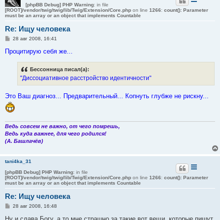
[phpBB Debug] PHP Warning
: in file
[ROOT]/vendor/twig/twig/lib/Twig/Extension/Core.php
on line
1266
:
count(): Parameter
must be an array or an object that implements Countable
Re: Ищу человека
С
28 авг 2008, 16:41
о
о
Процитирую себя же...
б
щ
е
Бессонница писал(а):
н
"Диссоциативное расстройство идентичности"
и
е
Это Ваш диагноз... Предварительный... Копнуть глубже не рискну...
Ведь совсем не важно, от чего помрешь,
Ведь куда важнее, для чего родился!
(А. Башлачёв)
tani4ka_31
[phpBB Debug] PHP Warning
: in file
[ROOT]/vendor/twig/twig/lib/Twig/Extension/Core.php
on line
1266
:
count(): Parameter
must be an array or an object that implements Countable
Re: Ищу человека
С
28 авг 2008, 16:48
о
о
Ну и слава Богу, а то мне страшно за такие вот вещи, которые пишут