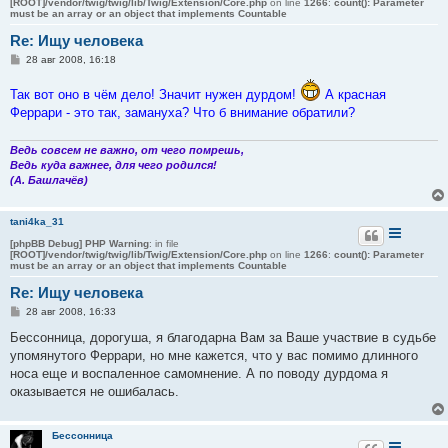
[ROOT]/vendor/twig/twig/lib/Twig/Extension/Core.php
on line
1266
:
count(): Parameter
must be an array or an object that implements Countable
Re: Ищу человека
С
28 авг 2008, 16:18
о
о
Так вот оно в чём дело! Значит нужен дурдом!
А красная
б
щ
Феррари - это так, замануха? Что б внимание обратили?
е
н
и
Ведь совсем не важно, от чего помрешь,
е
Ведь куда важнее, для чего родился!
(А. Башлачёв)
tani4ka_31
[phpBB Debug] PHP Warning
: in file
[ROOT]/vendor/twig/twig/lib/Twig/Extension/Core.php
on line
1266
:
count(): Parameter
must be an array or an object that implements Countable
Re: Ищу человека
С
28 авг 2008, 16:33
о
о
Бессонница, дорогуша, я благодарна Вам за Ваше участвие в судьбе
б
упомянутого Феррари, но мне кажется, что у вас помимо длинного
щ
е
носа еще и воспаленное самомнение. А по поводу дурдома я
н
оказывается не ошибалась.
и
е
Бессонница