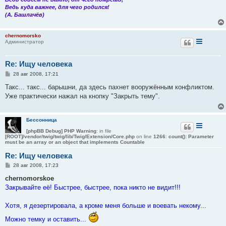
Ведь куда важнее, для чего родился!
(А. Башлачёв)
chernomorsko
Администратор
Re: Ищу человека
С
28 авг 2008, 17:21
о
о
Такс... такс... барышни, да здесь пахнет вооружённым конфликтом.
б
Уже практически нажал на кнопку "Закрыть тему".
щ
е
н
и
Бессонница
е
[phpBB Debug] PHP Warning
: in file
[ROOT]/vendor/twig/twig/lib/Twig/Extension/Core.php
on line
1266
:
count(): Parameter
must be an array or an object that implements Countable
Re: Ищу человека
С
28 авг 2008, 17:23
о
о
chernomorskoe
б
Закрывайте её! Быстрее, быстрее, пока никто не видит!!!
щ
е
н
Хотя, я дезертировала, а кроме меня больше и воевать некому...
и
е
Можно темку и оставить...