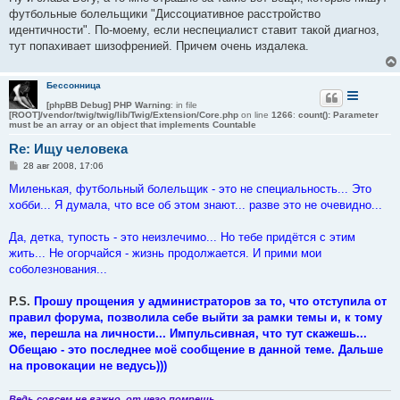
б
футбольные болельщики "Диссоциативное расстройство
щ
е
идентичности". По-моему, если неспециалист ставит такой диагноз,
н
тут попахивает шизофренией. Причем очень издалека.
и
е
Бессонница
[phpBB Debug] PHP Warning
: in file
[ROOT]/vendor/twig/twig/lib/Twig/Extension/Core.php
on line
1266
:
count(): Parameter
must be an array or an object that implements Countable
Re: Ищу человека
С
28 авг 2008, 17:06
о
о
Миленькая, футбольный болельщик - это не специальность... Это
б
хобби... Я думала, что все об этом знают... разве это не очевидно...
щ
е
н
Да, детка, тупость - это неизлечимо... Но тебе придётся с этим
и
е
жить... Не огорчайся - жизнь продолжается. И прими мои
соболезнования...
P.S.
Прошу прощения у администраторов за то, что отступила от
правил форума, позволила себе выйти за рамки темы и, к тому
же, перешла на личности... Импульсивная, что тут скажешь...
Обещаю - это последнее моё сообщение в данной теме. Дальше
на провокации не ведусь)))
Ведь совсем не важно, от чего помрешь,