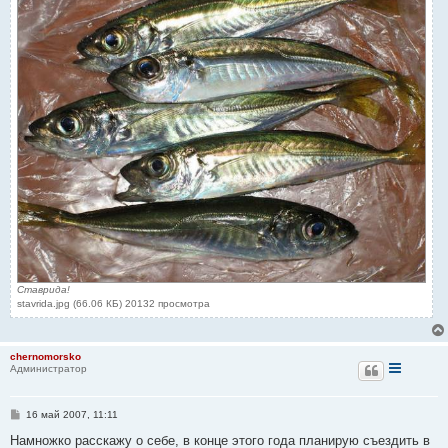
Ставрида!
stavrida.jpg (66.06 КБ) 20132 просмотра
chernomorsko
Администратор
С
16 май 2007, 11:11
о
о
Намножко расскажу о себе, в конце этого года планирую съездить в