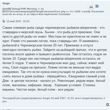
Sergio
[phpBB Debug] PHP Warning
: in file
[ROOT]/vendor/twig/twig/lib/Twig/Extension/Core.php
on line
1266
:
count(): Parameter
must be an array or an object that implements Countable
С
16 май 2007, 10:20
о
о
Самая ловимая рыба среди черноморских рыбаков-аборигенов - это
б
ставридка и морской окунь. Бычки - это рыба для приезжих. Они
щ
е
просто другой рыбы не знают. Местные ее практически не ловят и не
н
едят. Разве что ранним летом, пока ставриды нет. Я занимаюсь
и
е
рыбалкой в Черноморском более 20 лет. Приезжаю в отпуск
ежегодно половить рыбки. Зайдите на рыбацкий причал, что в центре
поселка возле церкви и бывшего рыбколхоза. Там осталось лодок не
более 10. Среди них настоящих рыбаков-аборигенов осталось не
более 5 лодок. У меня в Черноморском жил дед, сейчас живет мой
отец. Своя лодка на причале. Ловим летом не меньше пол-ведра
ежедневно. Так что если нужна консультация по рыбалке или хотите
снять жилье в доме рыбака - обращайтесь. Ежедневно свежий улов.
Дом - в центре поселка - начало ул. Революции, рядом море, белый
пляж, магазины, кафешки, базар . Хорошие условия. Стоянка
машины. Чистое море, белый пляж - все рядом.
Последний раз редактировалось
Sergio
16 май 2007, 11:23, всего редактировалось 1
раз.