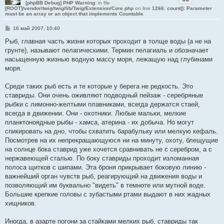
[phpBB Debug] PHP Warning
: in file
[ROOT]/vendor/twig/twig/lib/Twig/Extension/Core.php
on line
1266
:
count(): Parameter
must be an array or an object that implements Countable
С
16 май 2007, 10:40
о
о
Рыб, главная часть жизни которых проходит в толще воды (а не на
б
грунте), называют пелагическими. Термин пелагиаль и обозначает
щ
е
насыщенную жизнью водную массу моря, лежащую над глубинами
н
моря.
и
е
Среди таких рыб есть и те которые у берега не редкость. Это
ставриды. Они очень оживляют подводный пейзаж - серебряные
рыбки с лимонно-желтыми плавниками, всегда держатся стаей,
всегда в движении. Они - охотники. Любые мальки, мелкие
планктоноядные рыбы - хамса, атерина - их добыча. Но могут
спикировать на дно, чтобы схватить барабульку или мелкую кефаль.
Посмотрев на их непрекращающуюся ни на минуту, охоту, блещущие
на солнце бока ставрид уже хочется сравнивать не с серебром, а с
нержавеющей сталью. По боку ставриды проходит изломанная
полоса щитков с шипами. Эта броня прикрывает боковую линию -
важнейший орган чувств рыб, реагирующий на движения воды и
позволяющий им буквально "видеть" в темноте или мутной воде.
Большие крепкие головы с зубастыми ртами выдают в них жадных
хищников.
Иногда, в азарте погони за стайками мелких рыб, ставриды так