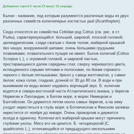
е
Добавлено спустя 5 часов 15 минут 23 секунды:
Бычки - название, под которым разумеются различные виды из двух
различных семейств колючеперых костистых рыб (Acanthopteri).
Сюда относятся из семейства Cottidae род Cottus (см. рис. в ст.
Рыбы), характеризующийся: большой, широкой, плоской головой;
цилиндрическим, сзади сжатым с боков телом; жаберной крышкой
без чешуи, вооруженной шипами; очень большими грудными
плавниками; плавательного пузыря не имеет. Бычок колючий (Cottus
Scorpius L.), с огромной головой, и широкой пастью,
простирающеюся далее середины глаз; сверху черноватого цвета,
испещренного серыми пятнами и полосками, по бокам серовато-
черного с белым пятнышками; брюхо у самца желтоватое, у самки
белое; кожа голая, гладкая; длиной от 30 до 80 см. В воде и при
вынимании из воды может издавать ворчащий звук. Б. колючие
водятся в северо-восточной части Атлантического океана, у берегов
Норвегии и Лапландии, в Белом море, в морях Немецком и
Балтийском. Он держится летом около самых берегов, а на зиму
уходит нереститься в глубь моря; в Ботническом и Финском заливах
нерестится от ноября до января. Очень прожорлив и держится
всегда в одиночку. Колючки его жаберной крышки могут причинить
глубокие уколы. Мясо его не ценится. Б. четырехрогий (С.
quadricornis L.), отличающийся от предыдущего несколькими