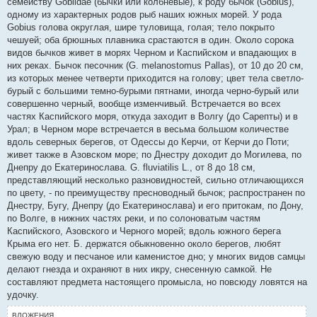
семейству Gobiidae (бычки или колбневые), к роду бычок (Gobius),
одному из характерных родов рыб наших южных морей. У рода
Gobius голова округлая, шире туловища, голая; тело покрыто
чешуей; оба брюшных плавника срастаются в один. Около сорока
видов бычков живет в морях Черном и Каспийском и впадающих в
них реках. Бычок песочник (G. melanostomus Pallas), от 10 до 20 см,
из которых менее четверти приходится на голову; цвет тела светло-
бурый с большими темно-бурыми пятнами, иногда черно-бурый или
совершенно черный, вообще изменчивый. Встречается во всех
частях Каспийского моря, откуда заходит в Волгу (до Сарепты) и в
Урал; в Черном море встречается в весьма большом количестве
вдоль северных берегов, от Одессы до Керчи, от Керчи до Поти;
живет также в Азовском море; по Днестру доходит до Могилева, по
Днепру до Екатеринослава. G. fluviatilis L., от 8 до 18 см,
представляющий несколько разновидностей, сильно отличающихся
по цвету, - по преимуществу пресноводный бычок; распространен по
Днестру, Бугу, Днепру (до Екатеринослава) и его притокам, по Дону,
по Волге, в нижних частях реки, и по солоноватым частям
Каспийского, Азовского и Черного морей; вдоль южного берега
Крыма его нет. Б. держатся обыкновенно около берегов, любят
свежую воду и песчаное или каменистое дно; у многих видов самцы
делают гнезда и охраняют в них икру, снесенную самкой. Не
составляют предмета настоящего промысла, но повсюду ловятся на
удочку.
ВЛОЖЕНИЯ