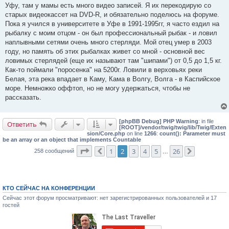
б
Уфу, там у мамы есть много видео записей. Я их перекодирую со
щ
е
старых видеокассет на DVD-R, и обязательно поделюсь на форуме.
н
Пока я учился в университете в Уфе в 1991-1995гг, я часто ездил на
и
е
рыбалку с моим отцом - он был профессиональный рыбак - и ловил
наплывными сетями очень много стерляди. Мой отец умер в 2003
году, но память об этих рыбалках живет со мной - основной вес
ловимых стерлядей (еще их называют там "шипами") от 0,5 до 1,5 кг.
Как-то поймали "поросенка" на 5200г. Ловили в верховьях реки
Белая, эта река впадает в Каму, Кама в Волгу, Волга - в Каспийское
море. Немножко оффтоп, но не могу удержаться, чтобы не
рассказать.
[phpBB Debug] PHP Warning
: in file
Ответить
[ROOT]/vendor/twig/twig/lib/Twig/Exten
sion/Core.php
on line
1266
:
count(): Parameter must
be an array or an object that implements Countable
Страница
2
из
26
1
2
3
4
5
26
258 сообщений
Пред.
…
След.
КТО СЕЙЧАС НА КОНФЕРЕНЦИИ
Сейчас этот форум просматривают: нет зарегистрированных пользователей и 17
гостей