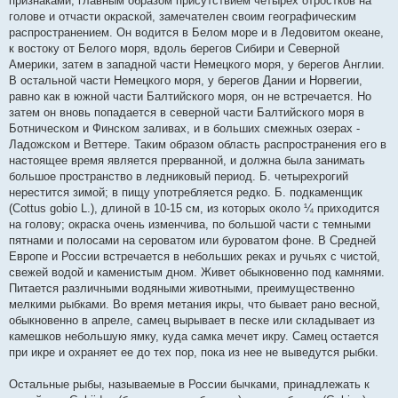
признаками, главным образом присутствием четырех отростков на
голове и отчасти окраской, замечателен своим географическим
распространением. Он водится в Белом море и в Ледовитом океане,
к востоку от Белого моря, вдоль берегов Сибири и Северной
Америки, затем в западной части Немецкого моря, у берегов Англии.
В остальной части Немецкого моря, у берегов Дании и Норвегии,
равно как в южной части Балтийского моря, он не встречается. Но
затем он вновь попадается в северной части Балтийского моря в
Ботническом и Финском заливах, и в больших смежных озерах -
Ладожском и Веттере. Таким образом область распространения его в
настоящее время является прерванной, и должна была занимать
большое пространство в ледниковый период. Б. четырехрогий
нерестится зимой; в пищу употребляется редко. Б. подкаменщик
(Cottus gobio L.), длиной в 10-15 см, из которых около ¼ приходится
на голову; окраска очень изменчива, по большой части с темными
пятнами и полосами на сероватом или буроватом фоне. В Средней
Европе и России встречается в небольших реках и ручьях с чистой,
свежей водой и каменистым дном. Живет обыкновенно под камнями.
Питается различными водяными животными, преимущественно
мелкими рыбками. Во время метания икры, что бывает рано весной,
обыкновенно в апреле, самец вырывает в песке или складывает из
камешков небольшую ямку, куда самка мечет икру. Самец остается
при икре и охраняет ее до тех пор, пока из нее не выведутся рыбки.
Остальные рыбы, называемые в России бычками, принадлежать к