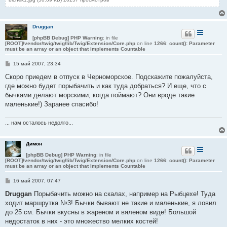
Druggan
[phpBB Debug] PHP Warning
: in file
[ROOT]/vendor/twig/twig/lib/Twig/Extension/Core.php
on line
1266
:
count(): Parameter
must be an array or an object that implements Countable
С
15 май 2007, 23:34
о
о
Скоро приедем в отпуск в Черноморское. Подскажите пожалуйста,
б
где можно будет порыбачить и как туда добраться? И еще, что с
щ
е
бычками делают морскими, когда поймают? Они вроде такие
н
маленькие!) Заранее спасибо!
и
е
... нам осталось недолго...
Димон
[phpBB Debug] PHP Warning
: in file
[ROOT]/vendor/twig/twig/lib/Twig/Extension/Core.php
on line
1266
:
count(): Parameter
must be an array or an object that implements Countable
С
16 май 2007, 07:47
о
о
Druggan
Порыбачить можно на скалах, например на Рыбцехе! Туда
б
ходит маршрутка №3! Бычки бывают не такие и маленькие, я ловил
щ
е
до 25 см. Бычки вкусны в жареном и вяленом виде! Большой
н
недостаток в них - это множество мелких костей!
и