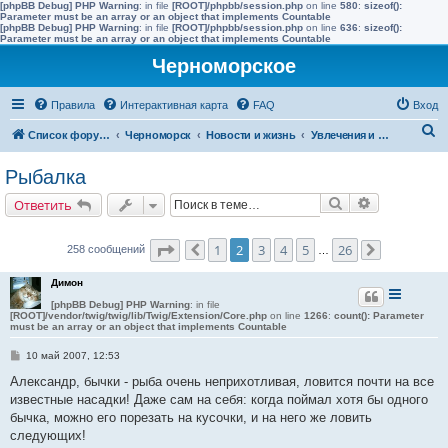
[phpBB Debug] PHP Warning
: in file
[ROOT]/phpbb/session.php
on line
580
:
sizeof():
Parameter must be an array or an object that implements Countable
[phpBB Debug] PHP Warning
: in file
[ROOT]/phpbb/session.php
on line
636
:
sizeof():
Parameter must be an array or an object that implements Countable
Черноморское
Правила
Интерактивная карта
FAQ
Вход
П
Список форумов
Черноморск
Новости и жизнь
Увлечения и интересы
о
Рыбалка
и
Поиск
Расширенн
Ответить
с
к
Страница
2
из
26
1
2
3
4
5
26
258 сообщений
Пред.
…
След.
Димон
[phpBB Debug] PHP Warning
: in file
[ROOT]/vendor/twig/twig/lib/Twig/Extension/Core.php
on line
1266
:
count(): Parameter
must be an array or an object that implements Countable
С
10 май 2007, 12:53
о
о
Александр, бычки - рыба очень неприхотливая, ловится почти на все
б
известные насадки! Даже сам на себя: когда поймал хотя бы одного
щ
е
бычка, можно его порезать на кусочки, и на него же ловить
н
следующих!
и