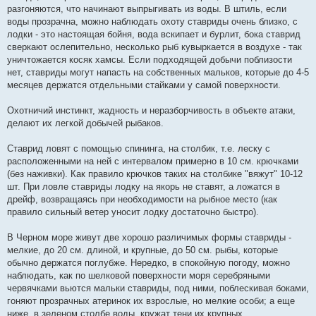
разгоняются, что начинают выпрыгивать из воды. В штиль, если
воды прозрачна, можно наблюдать охоту ставриды очень близко, с
лодки - это настоящая бойня, вода вскипает и бурлит, бока ставрид
сверкают ослепительно, несколько рыб кувыркается в воздухе - так
уничтожается косяк хамсы. Если подходящей добычи поблизости
нет, ставриды могут напасть на собственных мальков, которые до 4-5
месяцев держатся отдельными стайками у самой поверхности.
Охотничий инстинкт, жадность и неразборчивость в объекте атаки,
делают их легкой добычей рыбаков.
Ставрид ловят с помощью спининга, на столбик, т.е. леску с
расположенными на ней с интервалом примерно в 10 см. крючками
(без наживки). Как правило крючков таких на столбике "вяжут" 10-12
шт. При ловле ставриды лодку на якорь не ставят, а ложатся в
дрейф, возвращаясь при необходимости на рыбное место (как
правило сильный ветер уносит лодку достаточно быстро).
В Черном море живут две хорошо различимых формы ставриды -
мелкие, до 20 см. длиной, и крупные, до 50 см. рыбы, которые
обычно держатся поглубже. Нередко, в спокойную погоду, можно
наблюдать, как по шелковой поверхности моря серебряными
червячками вьются мальки ставриды, под ними, поблескивая боками,
гоняют прозрачных атеринок их взрослые, но мелкие особи; а еще
ниже, в зеленом столбе воды, кружат тени их крупных,