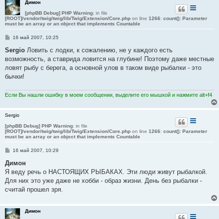
Димон
[phpBB Debug] PHP Warning
: in file
[ROOT]/vendor/twig/twig/lib/Twig/Extension/Core.php
on line
1266
:
count(): Parameter
must be an array or an object that implements Countable
С
16 май 2007, 10:25
о
о
Sergio
Ловить с лодки, к сожалению, не у каждого есть
б
возможность, а ставрида ловится на глубине! Поэтому даже местные
щ
е
ловят рыбу с берега, а основной улов в таком виде рыбалки - это
н
бычки!
и
е
Если Вы нашли ошибку в моем сообщении, выделите его мышкой и нажмите alt+f4
Sergio
[phpBB Debug] PHP Warning
: in file
[ROOT]/vendor/twig/twig/lib/Twig/Extension/Core.php
on line
1266
:
count(): Parameter
must be an array or an object that implements Countable
С
16 май 2007, 10:29
о
о
Димон
б
Я веду речь о НАСТОЯЩИХ РЫБАКАХ. Эти люди живут рыбалкой.
щ
е
Для них это уже даже не хобби - образ жизни. День без рыбалки -
н
считай прошел зря.
и
е
Димон