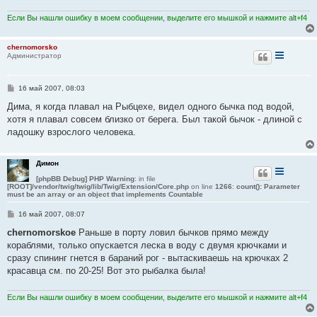
е
Если Вы нашли ошибку в моем сообщении, выделите его мышкой и нажмите alt+f4
chernomorsko
Администратор
С
16 май 2007, 08:03
о
о
Дима, я когда плавал на Рыбцехе, видел одного бычка под водой,
б
хотя я плавал совсем близко от берега. Был такой бычок - длиной с
щ
е
ладошку взрослого человека.
н
и
е
Димон
[phpBB Debug] PHP Warning
: in file
[ROOT]/vendor/twig/twig/lib/Twig/Extension/Core.php
on line
1266
:
count(): Parameter
must be an array or an object that implements Countable
С
16 май 2007, 08:07
о
о
chernomorskoe
Раньше в порту ловил бычков прямо между
б
кораблями, только опускается леска в воду с двумя крючками и
щ
е
сразу спининг гнется в бараний рог - вытаскиваешь на крючках 2
н
красавца см. по 20-25! Вот это рыбалка была!
и
е
Если Вы нашли ошибку в моем сообщении, выделите его мышкой и нажмите alt+f4