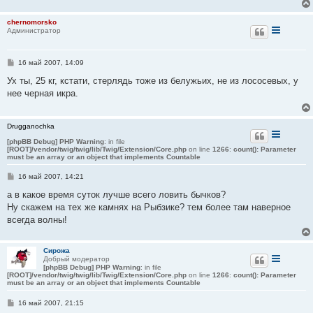
е
chernomorsko
Администратор
С
16 май 2007, 14:09
о
о
Ух ты, 25 кг, кстати, стерлядь тоже из белужьих, не из лососевых, у
б
нее черная икра.
щ
е
н
и
Drugganochka
е
[phpBB Debug] PHP Warning
: in file
[ROOT]/vendor/twig/twig/lib/Twig/Extension/Core.php
on line
1266
:
count(): Parameter
must be an array or an object that implements Countable
С
16 май 2007, 14:21
о
о
а в какое время суток лучше всего ловить бычков?
б
Ну скажем на тех же камнях на Рыбзике? тем более там наверное
щ
е
всегда волны!
н
и
е
Сирожа
Добрый модератор
[phpBB Debug] PHP Warning
: in file
[ROOT]/vendor/twig/twig/lib/Twig/Extension/Core.php
on line
1266
:
count(): Parameter
must be an array or an object that implements Countable
С
16 май 2007, 21:15
о