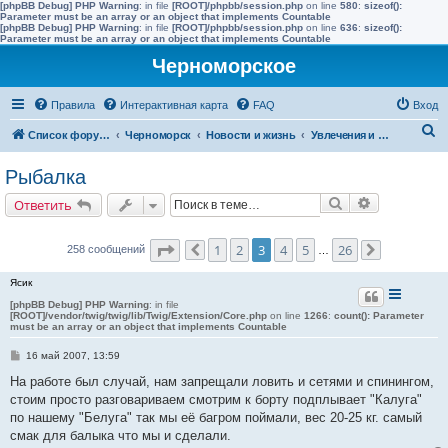
[phpBB Debug] PHP Warning
: in file
[ROOT]/phpbb/session.php
on line
580
:
sizeof():
Parameter must be an array or an object that implements Countable
[phpBB Debug] PHP Warning
: in file
[ROOT]/phpbb/session.php
on line
636
:
sizeof():
Parameter must be an array or an object that implements Countable
Черноморское
Правила
Интерактивная карта
FAQ
Вход
П
Список форумов
Черноморск
Новости и жизнь
Увлечения и интересы
о
Рыбалка
и
Поиск
Расширенн
Ответить
с
к
Страница
3
из
26
1
2
3
4
5
26
258 сообщений
Пред.
…
След.
Ясик
[phpBB Debug] PHP Warning
: in file
[ROOT]/vendor/twig/twig/lib/Twig/Extension/Core.php
on line
1266
:
count(): Parameter
must be an array or an object that implements Countable
С
16 май 2007, 13:59
о
о
На работе был случай, нам запрещали ловить и сетями и спинингом,
б
стоим просто разговариваем смотрим к борту подплывает "Калуга"
щ
е
по нашему "Белуга" так мы её багром поймали, вес 20-25 кг. самый
н
смак для балыка что мы и сделали.
и