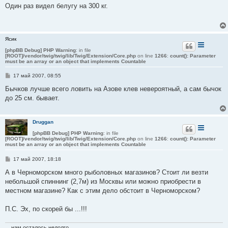
о
Один раз видел белугу на 300 кг.
б
щ
е
н
и
Ясик
е
[phpBB Debug] PHP Warning
: in file
[ROOT]/vendor/twig/twig/lib/Twig/Extension/Core.php
on line
1266
:
count(): Parameter
must be an array or an object that implements Countable
С
17 май 2007, 08:55
о
о
Бычков лучше всего ловить на Азове клев невероятный, а сам бычок
б
до 25 см. бывает.
щ
е
н
и
Druggan
е
[phpBB Debug] PHP Warning
: in file
[ROOT]/vendor/twig/twig/lib/Twig/Extension/Core.php
on line
1266
:
count(): Parameter
must be an array or an object that implements Countable
С
17 май 2007, 18:18
о
о
А в Черноморском много рыболовных магазинов? Стоит ли везти
б
небольшой спиннинг (2,7м) из Москвы или можно приобрести в
щ
е
местном магазине? Как с этим дело обстоит в Черноморском?
н
и
е
П.С. Эх, по скорей бы ...!!!
... нам осталось недолго...