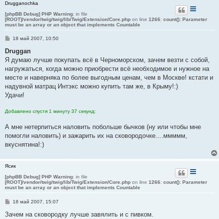
Drugganochka
[phpBB Debug] PHP Warning
: in file
[ROOT]/vendor/twig/twig/lib/Twig/Extension/Core.php
on line
1266
:
count(): Parameter
must be an array or an object that implements Countable
С
18 май 2007, 10:50
о
о
Druggan
б
Я думаю лучше покупать всё в Черноморском, зачем везти с собой,
щ
е
нагружаться, когда можно приобрести всё необходимое и нужное на
н
месте и наверняка по более выгодным ценам, чем в Москве! кстати и
и
е
надувной матрац Интэкс можно купить там же, в Крыму!:)
Удачи!
Добавлено спустя 1 минуту 37 секунд:
А мне нетерпиться наловить побольше бычков (ну или чтобы мне
помогли наловить) и зажарить их на сковородочке....ммммм,
вкуснятина!:)
Ясик
[phpBB Debug] PHP Warning
: in file
[ROOT]/vendor/twig/twig/lib/Twig/Extension/Core.php
on line
1266
:
count(): Parameter
must be an array or an object that implements Countable
С
18 май 2007, 15:07
о
о
Зачем на сковородку лучше завялить и с пивком.
б