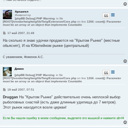
Архангел
Инквизитор
[phpBB Debug] PHP Warning
: in file
[ROOT]/vendor/twig/twig/lib/Twig/Extension/Core.php
on line
1266
:
count(): Parameter
must be an array or an object that implements Countable
С
17 май 2007, 21:49
о
о
На сколько я знаю удочки продаются на "Крытом Рынке" (местные
б
обьяснят), И на Юбилейном рынке (центральный)
щ
е
н
и
С уважением, Фоменок А.С.
е
Димон
[phpBB Debug] PHP Warning
: in file
[ROOT]/vendor/twig/twig/lib/Twig/Extension/Core.php
on line
1266
:
count(): Parameter
must be an array or an object that implements Countable
С
18 май 2007, 07:51
о
о
Druggan
На "Крытом Рынке" действительно очень неплохой выбор
б
рыболовных снастей (есть даже длинные удилища до 7 метров).
щ
е
Этот рынок находится возле церкви!
н
и
е
Если Вы нашли ошибку в моем сообщении, выделите его мышкой и нажмите alt+f4