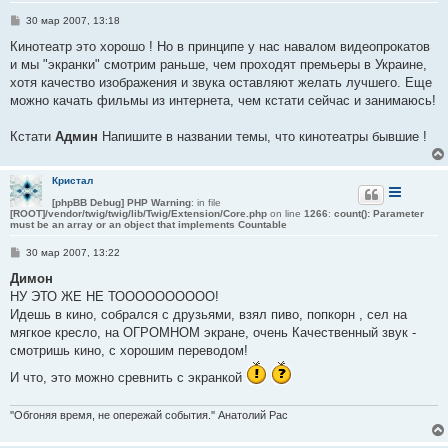
С
30 мар 2007, 13:18
о
о
Кинотеатр это хорошо ! Но в принципе у нас навалом видеопрокатов
б
и мы "экранки" смотрим раньше, чем проходят премьеры в Украине,
щ
е
хотя качество изображения и звука оставляют желать лучшего. Еще
н
можно качать фильмы из интернета, чем кстати сейчас и занимаюсь!
и
е
Кстати
Админ
Напишите в названии темы, что кинотеатры бывшие !
Кристал
[phpBB Debug] PHP Warning
: in file
[ROOT]/vendor/twig/twig/lib/Twig/Extension/Core.php
on line
1266
:
count(): Parameter
must be an array or an object that implements Countable
С
30 мар 2007, 13:22
о
о
Димон
б
НУ ЭТО ЖЕ НЕ ТОООООООООО!
щ
е
Идешь в кино, собрался с друзьями, взял пиво, попкорн , сел на
н
мягкое кресло, на ОГРОМНОМ экране, очень Качественный звук -
и
е
смотришь кино, с хорошим переводом!
И что, это можно сревнить с экранкой
''Обгоняя время, не опережай события.'' Анатолий Рас