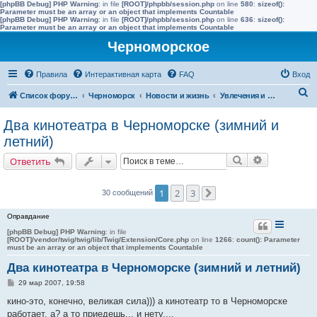
[phpBB Debug] PHP Warning
: in file
[ROOT]/phpbb/session.php
on line
580
:
sizeof():
Parameter must be an array or an object that implements Countable
[phpBB Debug] PHP Warning
: in file
[ROOT]/phpbb/session.php
on line
636
:
sizeof():
Parameter must be an array or an object that implements Countable
Черноморское
Правила
Интерактивная карта
FAQ
Вход
П
Список форумов
Черноморск
Новости и жизнь
Увлечения и интересы
о
Два кинотеатра в Черноморске (зимний и
и
летний)
с
Поиск
Расширенн
Ответить
к
1
2
3
30 сообщений
След.
Оправдание
[phpBB Debug] PHP Warning
: in file
[ROOT]/vendor/twig/twig/lib/Twig/Extension/Core.php
on line
1266
:
count(): Parameter
must be an array or an object that implements Countable
Два кинотеатра в Черноморске (зимний и летний)
С
29 мар 2007, 19:58
о
о
кино-это, конечно, великая сила))) а кинотеатр то в Черноморске
б
работает, а? а то приедешь... и нету....
щ