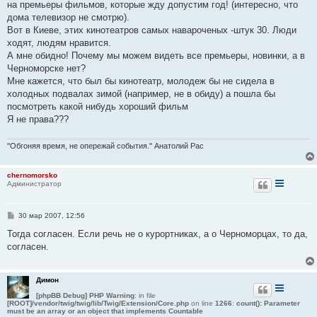
на премьеры фильмов, которые жду допустим год! (интересно, что
дома телевизор не смотрю).
Вот в Киеве, этих кинотеатров самых навароченых -штук 30. Люди
ходят, людям нравится.
А мне обидно! Почему мы можем видеть все премьеры, новинки, а в
Черноморске нет?
Мне кажется, что был бы кинотеатр, молодеж бы не сидела в
холодных подвалах зимой (например, не в обиду) а пошла бы
посмотреть какой нибудь хороший фильм
Я не права???
''Обгоняя время, не опережай события.'' Анатолий Рас
chernomorsko
Администратор
С
30 мар 2007, 12:56
о
о
Тогда согласен. Если речь не о курортниках, а о Черноморцах, то да,
б
согласен.
щ
е
н
и
Димон
е
[phpBB Debug] PHP Warning
: in file
[ROOT]/vendor/twig/twig/lib/Twig/Extension/Core.php
on line
1266
:
count(): Parameter
must be an array or an object that implements Countable