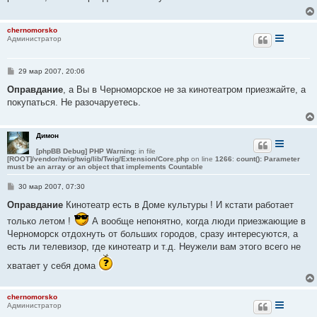
е
н
и
chernomorsko
е
Администратор
С
29 мар 2007, 20:06
о
о
Оправдание
, а Вы в Черноморское не за кинотеатром приезжайте, а
б
покупаться. Не разочаруетесь.
щ
е
н
и
Димон
е
[phpBB Debug] PHP Warning
: in file
[ROOT]/vendor/twig/twig/lib/Twig/Extension/Core.php
on line
1266
:
count(): Parameter
must be an array or an object that implements Countable
С
30 мар 2007, 07:30
о
о
Оправдание
Кинотеатр есть в Доме культуры ! И кстати работает
б
только летом !
щ
А вообще непонятно, когда люди приезжающие в
е
Черноморск отдохнуть от больших городов, сразу интересуются, а
н
есть ли телевизор, где кинотеатр и т.д. Неужели вам этого всего не
и
е
хватает у себя дома
chernomorsko
Администратор