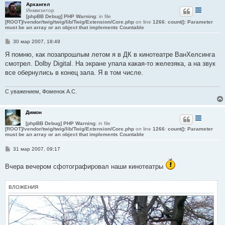
Архангел
Инквизитор
[phpBB Debug] PHP Warning
: in file
[ROOT]/vendor/twig/twig/lib/Twig/Extension/Core.php
on line
1266
:
count(): Parameter
must be an array or an object that implements Countable
С
30 мар 2007, 18:49
о
о
Я помню, как позапрошлым летом я в ДК в кинотеатре ВанХелсинга
б
смотрел. Dolby Digital. На экране упала какая-то железяка, а на звук
щ
е
все обернулись в конец зала. Я в том числе.
н
и
е
С уважением, Фоменок А.С.
Димон
[phpBB Debug] PHP Warning
: in file
[ROOT]/vendor/twig/twig/lib/Twig/Extension/Core.php
on line
1266
:
count(): Parameter
must be an array or an object that implements Countable
С
31 мар 2007, 09:17
о
о
Вчера вечером сфотографировал наши кинотеатры
б
щ
е
н
ВЛОЖЕНИЯ
и
е