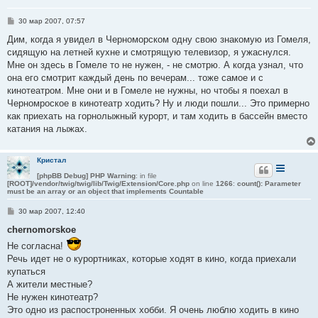
С
30 мар 2007, 07:57
о
о
Дим, когда я увидел в Черноморском одну свою знакомую из Гомеля,
б
сидящую на летней кухне и смотрящую телевизор, я ужаснулся.
щ
е
Мне он здесь в Гомеле то не нужен, - не смотрю. А когда узнал, что
н
она его смотрит каждый день по вечерам... тоже самое и с
и
е
кинотеатром. Мне они и в Гомеле не нужны, но чтобы я поехал в
Черномроское в кинотеатр ходить? Ну и люди пошли... Это примерно
как приехать на горнолыжный курорт, и там ходить в бассейн вместо
катания на лыжах.
Кристал
[phpBB Debug] PHP Warning
: in file
[ROOT]/vendor/twig/twig/lib/Twig/Extension/Core.php
on line
1266
:
count(): Parameter
must be an array or an object that implements Countable
С
30 мар 2007, 12:40
о
о
chernomorskoe
б
Не согласна!
щ
е
Речь идет не о курортниках, которые ходят в кино, когда приехали
н
купаться
и
е
А жители местные?
Не нужен кинотеатр?
Это одно из распостроненных хобби. Я очень люблю ходить в кино