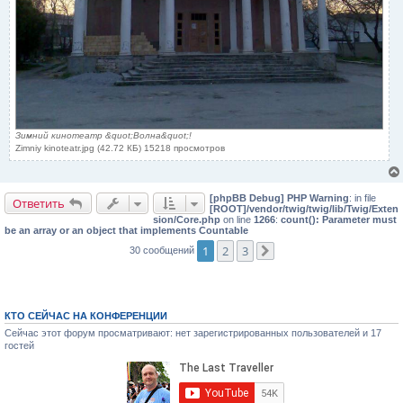
Зимний кинотеатр &quot;Волна&quot;!
Zimniy kinoteatr.jpg (42.72 КБ) 15218 просмотров
[phpBB Debug] PHP Warning
: in file
Ответить
[ROOT]/vendor/twig/twig/lib/Twig/Exten
sion/Core.php
on line
1266
:
count(): Parameter must
be an array or an object that implements Countable
1
2
3
30 сообщений
След.
КТО СЕЙЧАС НА КОНФЕРЕНЦИИ
Сейчас этот форум просматривают: нет зарегистрированных пользователей и 17
гостей