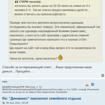
CTAPIK писал(а):
и
е
хотелось бы узнать цены на 20-30 июня на семью из 4-х
человек 2+2...Так же список предоставляемых удобств....
можно отвечать на naskoveca@mail.ru
Прежде чем постить миллион вопросов всем сдающим,
потрудились бы изучиьт тему(ы). Это серьёзный, официальный так
сказать (не однажды награждённый всякими грамотами),
пансионат, у него есть сайт (реклама с адресом на главной
сранице) где замечательно написано что и сколько стОит.
Повылазило?
Ща зашел на сайт сей и вижу Ваш вопрос в 5-ти экземплярах по
всем темам...
Чукча не читатель, чукча писатель?
Спасибо за исчерпывающий ответ.....Ваше предложение-наши
деньги....Прощайте.....
KAA
[phpBB Debug] PHP Warning
: in file
[ROOT]/vendor/twig/twig/lib/Twig/Extension/Core.php
on line
1266
:
count(): Parameter
must be an array or an object that implements Countable
Re: "Динамикс" пансионат семейного отдыха
С
06 июн 2011, 18:28