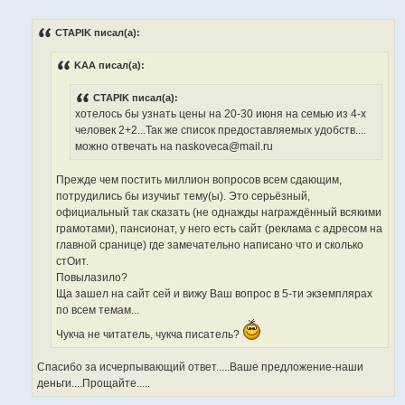
о
о
б
CTAPIK писал(а):
щ
е
н
KAA писал(а):
и
е
CTAPIK писал(а):
хотелось бы узнать цены на 20-30 июня на семью из 4-х
человек 2+2...Так же список предоставляемых удобств....
можно отвечать на naskoveca@mail.ru
Прежде чем постить миллион вопросов всем сдающим,
потрудились бы изучиьт тему(ы). Это серьёзный,
официальный так сказать (не однажды награждённый всякими
грамотами), пансионат, у него есть сайт (реклама с адресом на
главной сранице) где замечательно написано что и сколько
стОит.
Повылазило?
Ща зашел на сайт сей и вижу Ваш вопрос в 5-ти экземплярах
по всем темам...
Чукча не читатель, чукча писатель?
Спасибо за исчерпывающий ответ.....Ваше предложение-наши
деньги....Прощайте.....