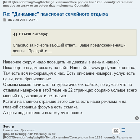
[ROOT]/vendor/twig/twig/lib/Twig/Extension/Core.php
on line
1266
:
count(): Parameter
must be an array or an object that implements Countable
Re: "Динамикс" пансионат семейного отдыха
С
06 июн 2011, 23:50
о
о
б
CTAPIK писал(а):
щ
е
н
Спасибо за исчерпывающий ответ.....Ваше предложение-наши
и
е
деньги....Прощайте.....
Наверное форум надо посещать не дважды в день а чаще:-).
Пока еще раз дам ссылку на сайт. Наш сайт - www.godynamix.com.ua,
Там есть вся информация о нас. Есть описание номеров, услуг, есть
цены, есть бронирование.
Отзывы можно почитать на туристических сайтах, но думаю что по
отзывам наверное в этой теме на 22 страницах собрано больше всего
мнений отдыхающих и не только.
Кстати на главной странице этого сайта есть наша реклама и на
главной странице форума есть ссылка.
А цены подготовлю и выложу чуть позже.
Serg_p
Пансионат Динамикс
[phpBB Debug] PHP Warning
: in file
[ROOT]/vendor/twig/twig/lib/Twig/Extension/Core.php
on line
1266
:
count(): Parameter