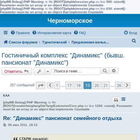
[phpBB Debug] PHP Warning
: in file
[ROOT]/phpbb/session.php
on line
580
:
sizeof():
Parameter must be an array or an object that implements Countable
[phpBB Debug] PHP Warning
: in file
[ROOT]/phpbb/session.php
on line
636
:
sizeof():
Parameter must be an array or an object that implements Countable
Черноморское
Правила
Интерактивная карта
FAQ
Вход
П
Список форумов
Туристический
Предложение жилья в Черноморске (сдать)
о
Гостиничный комплекс "Динамикс" (бывш.
и
пансионат "Динамикс")
с
Поиск
Расширенн
Ответить
к
Страница
19
из
26
1
17
18
19
20
21
26
257 сообщений
Пред.
…
…
След
KAA
[phpBB Debug] PHP Warning
: in file
[ROOT]/vendor/twig/twig/lib/Twig/Extension/Core.php
on line
1266
:
count(): Parameter
must be an array or an object that implements Countable
Re: "Динамикс" пансионат семейного отдыха
С
06 июн 2011, 18:13
о
о
б
CTAPIK писал(а):
щ