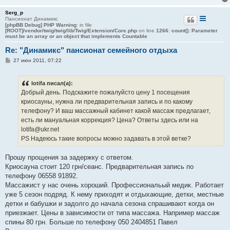
Serg_p
Пансионат Динамикс
[phpBB Debug] PHP Warning
: in file
[ROOT]/vendor/twig/twig/lib/Twig/Extension/Core.php
on line
1266
:
count(): Parameter
must be an array or an object that implements Countable
Re: "Динамикс" пансионат семейного отдыха
С
27 июн 2011, 07:22
о
о
б
lotifa писал(а):
щ
е
Добрый день. Подскажите пожалуйсто цену 1 посещения
н
криосауны, нужна ли предварительная запись и по какому
и
е
телефону? И ваш массажный кабинет какой массаж предлагает,
есть ли мануальная коррекция? Цена? Ответы здесь или на
lotifa@ukr.net
PS Надеюсь такие вопросы можно задавать в этой ветке?
Прошу прощения за задержку с ответом.
Криосауна стоит 120 грн/сеанс. Предварительная запись по
телефону 06558 91892.
Массажист у нас очень хороший. Профессиональый медик. Работает
уже 5 сезон подряд. К нему приходят и отдыхающие, детки, местные
детки и бабушки и задолго до начала сезона спрашивают когда он
приезжает. Цены в зависимости от типа массажа. Например массаж
спины 80 грн. Больше по телефону 050 2404851 Павел