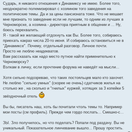
Сударь, я никакого отношения к Динамиксу не имею. Более того,
неоднократно полемизировал с хозяином того заведения на
политические темы. Да и за цены пансионата тоже. Что не мешает
мне признать то заведение если не лучшим, то одним из лучших в
Черноморске, а хозяина - директора приятным в общении и ... Ну,
боюсь перехвалить.
Я - такой же желающий отдохнуть как Вы. Более того, собираюсь
приехать какраз числа 20-то июня. И собираюсь остановиться не в
"Динамиксе". Почему, отдельный разговор. Личное почти.
Просто не люблю неадекватов.
Вам рассказать как надо место путное найти применительно к
Черноморску?
Вэлкам в личку, если прочтение форума не наведёт на мысли...
Хотя сильно подозреваю, что таких постояльцев мало кто захочет.
Не люблю "сильно умных" (скорее не очень) сдатчиков жилья на
столько же , на сколько и "гнилых" куржей, хотящих за 3 копейки 5
звёздночный отель
Вы бы, писатель наш, хоть бы почитали чтоль темы то. Например
мои посты (см профиль). Прежде чем гордо послать... Смешно-с...
ЗЫ. Зло получилось, но что поделать? Попали под раздачу. Вы не
уникальный. Показательное линчевание вышло... Прошу простить.