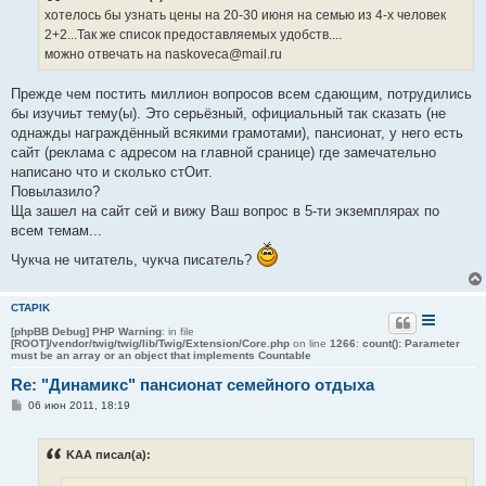
е
хотелось бы узнать цены на 20-30 июня на семью из 4-х человек
н
2+2...Так же список предоставляемых удобств....
и
е
можно отвечать на naskoveca@mail.ru
Прежде чем постить миллион вопросов всем сдающим, потрудились
бы изучиьт тему(ы). Это серьёзный, официальный так сказать (не
однажды награждённый всякими грамотами), пансионат, у него есть
сайт (реклама с адресом на главной сранице) где замечательно
написано что и сколько стОит.
Повылазило?
Ща зашел на сайт сей и вижу Ваш вопрос в 5-ти экземплярах по
всем темам...
Чукча не читатель, чукча писатель?
CTAPIK
[phpBB Debug] PHP Warning
: in file
[ROOT]/vendor/twig/twig/lib/Twig/Extension/Core.php
on line
1266
:
count(): Parameter
must be an array or an object that implements Countable
Re: "Динамикс" пансионат семейного отдыха
С
06 июн 2011, 18:19
о
о
б
KAA писал(а):
щ
е
н