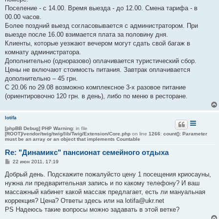
Поселение - с 14.00. Время выезда - до 12.00. Смена тарифа - в
00.00 часов.
Более поздний выезд согласовывается с администратором. При
выезде после 16.00 взимается плата за половину дня.
Клиенты, которые уезжают вечером могут сдать свой багаж в
комнату администратора.
Дополнительно (одноразово) оплачивается туристический сбор.
Цены не включают стоимость питания. Завтрак оплачивается
дополнительно – 45 грн.
С 20.06 по 29.08 возможно комплексное 3-х разовое питание
(ориентировочно 120 грн. в день), либо по меню в ресторане.
lotifa
[phpBB Debug] PHP Warning
: in file
[ROOT]/vendor/twig/twig/lib/Twig/Extension/Core.php
on line
1266
:
count(): Parameter
must be an array or an object that implements Countable
Re: "Динамикс" пансионат семейного отдыха
С
22 июн 2011, 17:19
о
о
Добрый день. Подскажите пожалуйсто цену 1 посещения криосауны,
б
нужна ли предварительная запись и по какому телефону? И ваш
щ
е
массажный кабинет какой массаж предлагает, есть ли мануальная
н
коррекция? Цена? Ответы здесь или на lotifa@ukr.net
и
е
PS Надеюсь такие вопросы можно задавать в этой ветке?