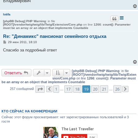
Владимирович
lotifa
[phpBB Debug] PHP Warning
: in file
[ROOT]/vendor/twig/twig/lib/Twig/Extension/Core.php
on line
1266
:
count(): Parameter
must be an array or an object that implements Countable
Re: "Динамикс" пансионат семейного отдыха
С
29 июн 2011, 18:10
о
о
Спасибо за подробный ответ
б
щ
е
н
и
[phpBB Debug] PHP Warning
: in file
е
Ответить
[ROOT]/vendor/twig/twig/lib/Twig/Exten
sion/Core.php
on line
1266
:
count(): Parameter must
be an array or an object that implements Countable
Страница
19
из
26
1
17
18
19
20
21
26
257 сообщений
Пред.
…
…
След
КТО СЕЙЧАС НА КОНФЕРЕНЦИИ
Сейчас этот форум просматривают: нет зарегистрированных пользователей и 3
гостя