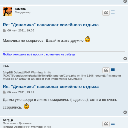
Tatyana
Модератор
Re: "Динамикс" пансионат семейного отдыха
С
06 июн 2011, 19:09
о
о
Мальчики не ссорьтесь. Давайте жить дружно
б
щ
е
н
и
Любая женщина всё простит, но ничего не забудет
е
KAA
[phpBB Debug] PHP Warning
: in file
[ROOT]/vendor/twig/twig/lib/Twig/Extension/Core.php
on line
1266
:
count(): Parameter
must be an array or an object that implements Countable
Re: "Динамикс" пансионат семейного отдыха
С
06 июн 2011, 19:41
о
о
Да мы уже вроде в личке помирились (надеюсь), хотя и не очень
б
щ
ссорились.
е
н
и
е
Serg_p
Пансионат Динамикс
[phpBB Debug] PHP Warning
: in file