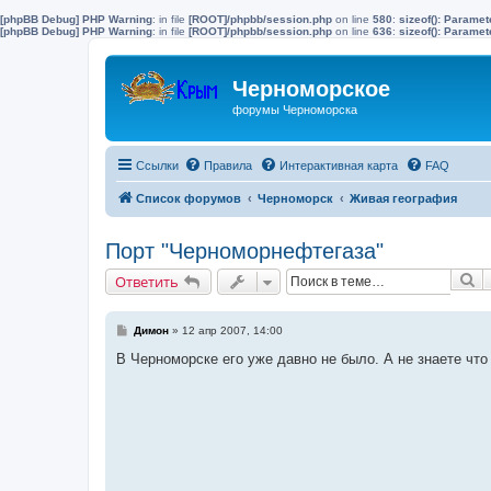
[phpBB Debug] PHP Warning
: in file
[ROOT]/phpbb/session.php
on line
580
:
sizeof(): Parame
[phpBB Debug] PHP Warning
: in file
[ROOT]/phpbb/session.php
on line
636
:
sizeof(): Parame
Черноморское
форумы Черноморска
Ссылки
Правила
Интерактивная карта
FAQ
Список форумов
Черноморск
Живая география
Порт "Черноморнефтегаза"
П
Ответить
С
Димон
»
12 апр 2007, 14:00
о
о
В Черноморске его уже давно не было. А не знаете чт
б
щ
е
н
и
е