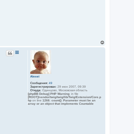
В
е
р
н
у
т
ь
с
я
Alexei
к
Сообщения:
49
н
Зарегистрирован:
29 июн 2007, 09:39
а
Откуда:
Одинцово, Московская область
ч
[phpBB Debug] PHP Warning
: in file
а
[ROOT]/vendor/twig/twig/lib/Twig/Extension/Core.p
hp
on line
1266
:
count(): Parameter must be an
л
array or an object that implements Countable
у