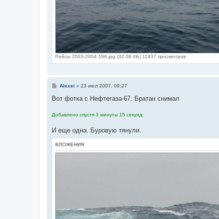
Рейсы 2003-2004 186.jpg (32.08 КБ) 11437 просмотров
С
Alexei
»
23 июл 2007, 09:27
о
о
Вот фотка с Нефтегаза-67. Братан снимал
б
щ
Добавлено спустя 3 минуты 15 секунд:
е
н
и
И еще одна. Буровую тянули.
е
ВЛОЖЕНИЯ