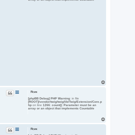
В
е
р
Ясик
н
[phpBB Debug] PHP Warning
: in file
у
[ROOT]/vendor/twig/twig/lib/Twig/Extension/Core.p
т
hp
on line
1266
:
count(): Parameter must be an
ь
array or an object that implements Countable
с
я
В
к
е
н
р
а
Ясик
н
ч