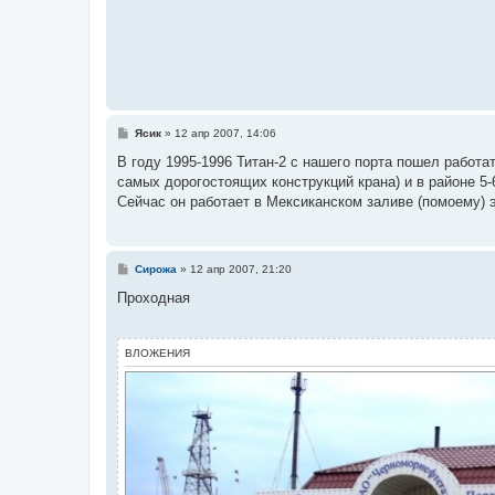
С
Ясик
»
12 апр 2007, 14:06
о
о
В году 1995-1996 Титан-2 с нашего порта пошел работа
б
самых дорогостоящих конструкций крана) и в районе 5
щ
е
Сейчас он работает в Мексиканском заливе (помоему)
н
и
е
С
Сирожа
»
12 апр 2007, 21:20
о
о
Проходная
б
щ
е
н
ВЛОЖЕНИЯ
и
е