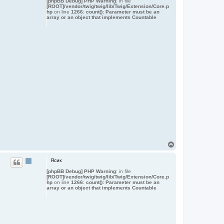
[phpBB Debug] PHP Warning
: in file
у
а
[ROOT]/vendor/twig/twig/lib/Twig/Extension/Core.p
т
л
hp
on line
1266
:
count(): Parameter must be an
ь
у
array or an object that implements Countable
с
я
к
н
а
ч
а
л
у
В
е
р
Ясик
н
[phpBB Debug] PHP Warning
: in file
у
[ROOT]/vendor/twig/twig/lib/Twig/Extension/Core.p
т
hp
on line
1266
:
count(): Parameter must be an
ь
array or an object that implements Countable
с
я
к
н
а