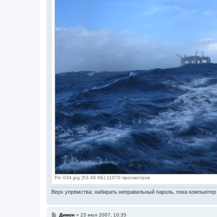
Pic 034.jpg (53.49 КБ) 11070 просмотров
Верх упрямства: набирать неправильный пароль, пока компьютер 
С
Димон
»
23 июл 2007, 10:35