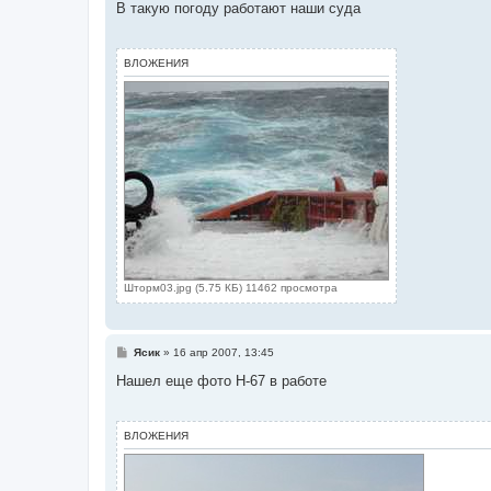
о
В такую погоду работают наши суда
б
щ
е
н
ВЛОЖЕНИЯ
и
е
Шторм03.jpg (5.75 КБ) 11462 просмотра
С
Ясик
»
16 апр 2007, 13:45
о
о
Нашел еще фото Н-67 в работе
б
щ
е
н
ВЛОЖЕНИЯ
и
е