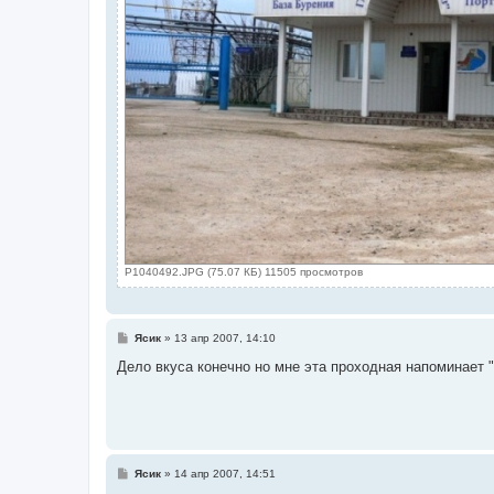
P1040492.JPG (75.07 КБ) 11505 просмотров
С
Ясик
»
13 апр 2007, 14:10
о
о
Дело вкуса конечно но мне эта проходная напоминает 
б
щ
е
н
и
е
С
Ясик
»
14 апр 2007, 14:51
о