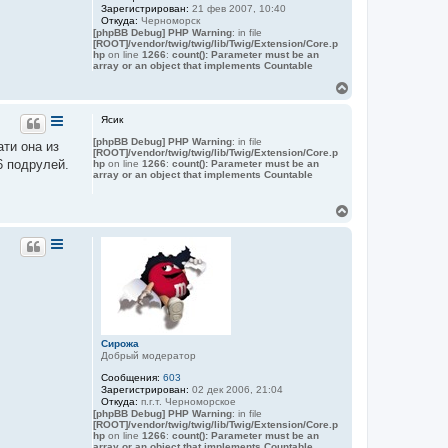
Зарегистрирован:
21 фев 2007, 10:40
Откуда:
Черноморск
[phpBB Debug] PHP Warning
: in file
[ROOT]/vendor/twig/twig/lib/Twig/Extension/Core.p
hp
on line
1266
:
count(): Parameter must be an
array or an object that implements Countable
В
е
р
Ясик
н
[phpBB Debug] PHP Warning
: in file
у
ати она из
[ROOT]/vendor/twig/twig/lib/Twig/Extension/Core.p
т
6 подрулей.
hp
on line
1266
:
count(): Parameter must be an
ь
array or an object that implements Countable
с
я
В
к
е
н
р
а
н
ч
у
а
т
л
ь
у
с
я
к
Сирожа
н
Добрый модератор
а
ч
Сообщения:
603
Зарегистрирован:
02 дек 2006, 21:04
а
Откуда:
п.г.т. Черноморское
л
[phpBB Debug] PHP Warning
: in file
у
[ROOT]/vendor/twig/twig/lib/Twig/Extension/Core.p
hp
on line
1266
:
count(): Parameter must be an
array or an object that implements Countable