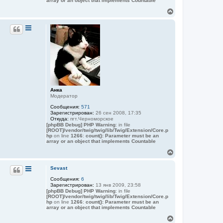
я
array or an object that implements Countable
к
В
н
е
а
р
ч
н
а
у
л
т
у
ь
с
я
к
н
а
Анка
ч
Модератор
а
Сообщения:
571
л
Зарегистрирован:
26 сен 2008, 17:35
у
Откуда:
пгт.Черноморское
[phpBB Debug] PHP Warning
: in file
[ROOT]/vendor/twig/twig/lib/Twig/Extension/Core.p
hp
on line
1266
:
count(): Parameter must be an
array or an object that implements Countable
В
е
р
Sevast
н
Сообщения:
6
у
Зарегистрирован:
13 янв 2009, 23:58
т
[phpBB Debug] PHP Warning
: in file
ь
[ROOT]/vendor/twig/twig/lib/Twig/Extension/Core.p
с
hp
on line
1266
:
count(): Parameter must be an
я
array or an object that implements Countable
к
В
н