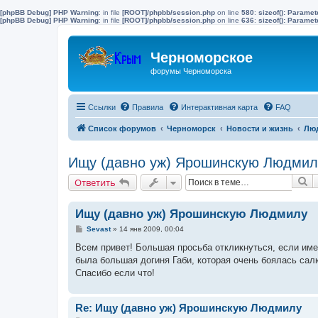
[phpBB Debug] PHP Warning
: in file
[ROOT]/phpbb/session.php
on line
580
:
sizeof(): Parame
[phpBB Debug] PHP Warning
: in file
[ROOT]/phpbb/session.php
on line
636
:
sizeof(): Parame
Черноморское
форумы Черноморска
Ссылки
Правила
Интерактивная карта
FAQ
Список форумов
Черноморск
Новости и жизнь
Люд
Ищу (давно уж) Ярошинскую Людмил
П
Ответить
Ищу (давно уж) Ярошинскую Людмилу
С
Sevast
»
14 янв 2009, 00:04
о
о
Всем привет! Большая просьба откликнуться, если име
б
была большая догиня Габи, которая очень боялась сал
щ
е
Спасибо если что!
н
и
е
Re: Ищу (давно уж) Ярошинскую Людмилу