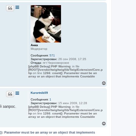
е
а
р
ч
н
а
у
л
т
у
ь
с
я
к
н
а
Анка
ч
Модератор
а
Сообщения:
571
л
Зарегистрирован:
26 сен 2008, 17:35
у
Откуда:
пгт.Черноморское
[phpBB Debug] PHP Warning
: in file
[ROOT]/vendor/twig/twig/lib/Twig/Extension/Core.p
hp
on line
1266
:
count(): Parameter must be an
array or an object that implements Countable
В
е
р
Kurortnik09
н
Сообщения:
1
у
Зарегистрирован:
15 июн 2009, 12:28
т
 запрос.
[phpBB Debug] PHP Warning
: in file
ь
[ROOT]/vendor/twig/twig/lib/Twig/Extension/Core.p
с
hp
on line
1266
:
count(): Parameter must be an
я
array or an object that implements Countable
к
В
н
е
а
р
(): Parameter must be an array or an object that implements
ч
н