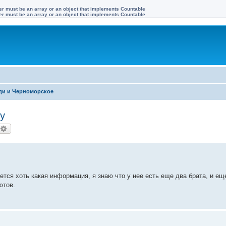
ter must be an array or an object that implements Countable
ter must be an array or an object that implements Countable
и и Черноморское
у
оиск
Расширенный поиск
ется хоть какая информация, я знаю что у нее есть еще два брата, и е
ютов.