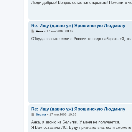
Люди добрые! Вопрос остается открытым! Поможите ч
б
щ
е
н
и
е
Re: Ищу (давно уж) Ярошинскую Людмилу
С
Анка
»
17 янв 2009, 08:49
о
о
ОТкуда звоните если с России то надо набирать +3, тол
б
щ
е
н
и
е
Re: Ищу (давно уж) Ярошинскую Людмилу
С
Sevast
»
17 янв 2009, 10:29
о
о
Анка, я звоню из Бельгии. У меня не получается.
б
Я Вам оставила ЛС. Буду признательна, если сможете 
щ
е