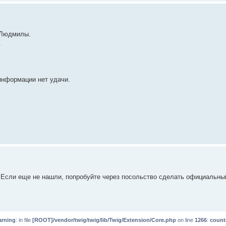
 Людмилы.
.
 информации нет удачи.
Если еще не нашли, попробуйте через посольство сделать официальный
rning
: in file
[ROOT]/vendor/twig/twig/lib/Twig/Extension/Core.php
on line
1266
:
count