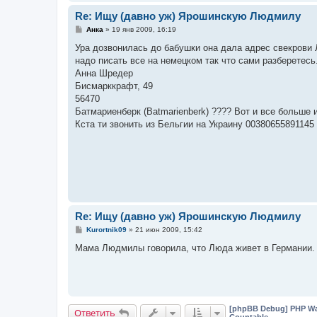
е
Re: Ищу (давно уж) Ярошинскую Людмилу
С
Анка
»
19 янв 2009, 16:19
о
о
Ура дозвонилась до бабушки она дала адрес свекрови
б
надо писать все на немецком так что сами разберетесь
щ
е
Анна Шредер
н
Бисмарккрафт, 49
и
е
56470
Батмариенберк (Batmarienberk) ???? Вот и все больше
Кста ти звонить из Бельгии на Украину 00380655891145
Re: Ищу (давно уж) Ярошинскую Людмилу
С
Kurortnik09
»
21 июн 2009, 15:42
о
о
Мама Людмилы говорила, что Люда живет в Германии. 
б
щ
е
н
и
е
[phpBB Debug] PHP Wa
Ответить
Countable