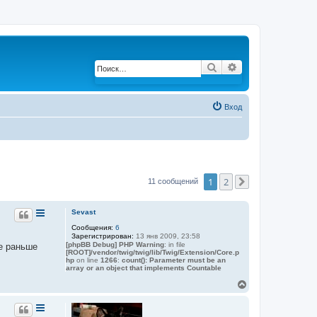
Поиск
Расширенный по
Вход
1
2
11 сообщений
След.
Sevast
Сообщения:
6
Зарегистрирован:
13 янв 2009, 23:58
[phpBB Debug] PHP Warning
: in file
ще раньше
[ROOT]/vendor/twig/twig/lib/Twig/Extension/Core.p
hp
on line
1266
:
count(): Parameter must be an
array or an object that implements Countable
В
е
р
н