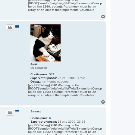
ь
[ROOT]/vendor/twig/twig/lib/Twig/Extension/Core.p
с
hp
on line
1266
:
count(): Parameter must be an
я
array or an object that implements Countable
к
В
н
е
а
р
ч
н
а
у
л
т
у
ь
с
я
к
н
а
Анка
ч
Модератор
а
Сообщения:
571
л
Зарегистрирован:
26 сен 2008, 17:35
у
Откуда:
пгт.Черноморское
[phpBB Debug] PHP Warning
: in file
[ROOT]/vendor/twig/twig/lib/Twig/Extension/Core.p
hp
on line
1266
:
count(): Parameter must be an
array or an object that implements Countable
В
е
р
Sevast
н
Сообщения:
6
у
Зарегистрирован:
13 янв 2009, 23:58
т
[phpBB Debug] PHP Warning
: in file
ь
[ROOT]/vendor/twig/twig/lib/Twig/Extension/Core.p
с
hp
on line
1266
:
count(): Parameter must be an