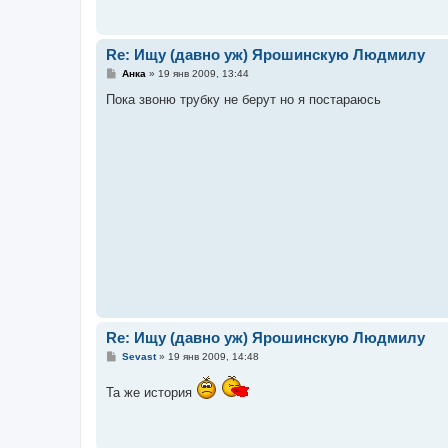
н
и
е
Re: Ищу (давно уж) Ярошинскую Людмилу
С
Анка
»
19 янв 2009, 13:44
о
о
Пока звоню трубку не берут но я постараюсь
б
щ
е
н
и
е
Re: Ищу (давно уж) Ярошинскую Людмилу
С
Sevast
»
19 янв 2009, 14:48
о
о
Та же история
б
щ
е
н
и