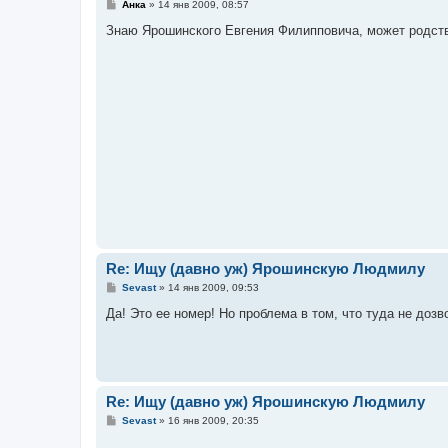
С
Анка
»
14 янв 2009, 08:57
о
о
Знаю Ярошинского Евгения Филипповича, может родств
б
щ
е
н
и
е
Re: Ищу (давно уж) Ярошинскую Людмилу
С
Sevast
»
14 янв 2009, 09:53
о
о
Да! Это ее номер! Но проблема в том, что туда не дозв
б
щ
е
н
и
е
Re: Ищу (давно уж) Ярошинскую Людмилу
С
Sevast
»
16 янв 2009, 20:35
о
о