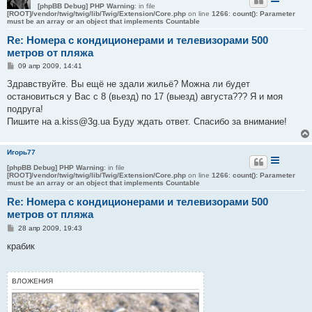
[phpBB Debug] PHP Warning
: in file
[ROOT]/vendor/twig/twig/lib/Twig/Extension/Core.php
on line
1266
:
count(): Parameter
must be an array or an object that implements Countable
Re: Номера с кондиционерами и телевизорами 500
метров от пляжа
С
09 апр 2009, 14:41
о
о
Здравствуйте. Вы ещё не здали жильё? Можна ли будет
б
остановиться у Вас с 8 (вьезд) по 17 (выезд) августа??? Я и моя
щ
е
подруга!
н
Пишите на a.kiss@3g.ua Буду ждать ответ. Спасибо за внимание!
и
е
Игорь77
[phpBB Debug] PHP Warning
: in file
[ROOT]/vendor/twig/twig/lib/Twig/Extension/Core.php
on line
1266
:
count(): Parameter
must be an array or an object that implements Countable
Re: Номера с кондиционерами и телевизорами 500
метров от пляжа
С
28 апр 2009, 19:43
о
о
крабик
б
щ
е
н
ВЛОЖЕНИЯ
и
е