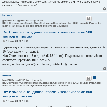
е
Добрый день. Подскажите экскурсии из Черноморского в Ялту и Судак, в какую
стоимость? Зарание спасибо
Наталли
[phpBB Debug] PHP Warning
: in file
[ROOT]/vendor/twig/twig/lib/Twig/Extension/Core.php
on line
1266
:
count(): Parameter
must be an array or an object that implements Countable
Re: Номера с кондиционерами и телевизорами 500
метров от пляжа
С
10 май 2009, 10:49
о
о
Здравствуйте, планируем отдых во второй половине июня, дней на 8-
б
10 (все зависит от цены).
щ
е
Нас 7 человек в т.ч 3-е детей (5-13-14лет). Подскажите, пожалуйста,
н
стоимость проживания. Спасибо.
и
е
ел.адрес lyska.lyska@rambler.ru ; grit4enko@mail.ru
азалия
[phpBB Debug] PHP Warning
: in file
[ROOT]/vendor/twig/twig/lib/Twig/Extension/Core.php
on line
1266
:
count(): Parameter
must be an array or an object that implements Countable
Re: Номера с кондиционерами и телевизорами 500
метров от пляжа
С
12 май 2009, 19:43
о
о