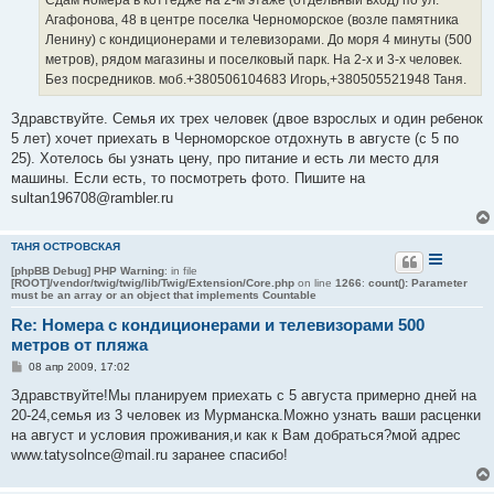
н
Агафонова, 48 в центре поселка Черноморское (возле памятника
и
е
Ленину) с кондиционерами и телевизорами. До моря 4 минуты (500
метров), рядом магазины и поселковый парк. На 2-х и 3-х человек.
Без посредников. моб.+380506104683 Игорь,+380505521948 Таня.
Здравствуйте. Семья их трех человек (двое взрослых и один ребенок
5 лет) хочет приехать в Черноморское отдохнуть в августе (с 5 по
25). Хотелось бы узнать цену, про питание и есть ли место для
машины. Если есть, то посмотреть фото. Пишите на
sultan196708@rambler.ru
ТАНЯ ОСТРОВСКАЯ
[phpBB Debug] PHP Warning
: in file
[ROOT]/vendor/twig/twig/lib/Twig/Extension/Core.php
on line
1266
:
count(): Parameter
must be an array or an object that implements Countable
Re: Номера с кондиционерами и телевизорами 500
метров от пляжа
С
08 апр 2009, 17:02
о
о
Здравствуйте!Мы планируем приехать с 5 августа примерно дней на
б
20-24,семья из 3 человек из Мурманска.Можно узнать ваши расценки
щ
е
на август и условия проживания,и как к Вам добраться?мой адрес
н
www.tatysolnce@mail.ru заранее спасибо!
и
е