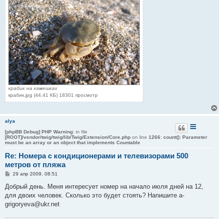
крабик на камешках
крабик.jpg (44.41 КБ) 18301 просмотр
alya
[phpBB Debug] PHP Warning
: in file
[ROOT]/vendor/twig/twig/lib/Twig/Extension/Core.php
on line
1266
:
count(): Parameter
must be an array or an object that implements Countable
Re: Номера с кондиционерами и телевизорами 500
метров от пляжа
С
29 апр 2009, 08:51
о
о
Добрый день. Меня интересует номер на начало июля дней на 12,
б
для двоих человек. Сколько это будет стоять? Напишите a-
щ
е
grigoryeva@ukr.net
н
и