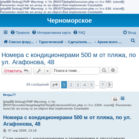
[phpBB Debug] PHP Warning
: in file
[ROOT]/phpbb/session.php
on line
580
:
sizeof():
Parameter must be an array or an object that implements Countable
[phpBB Debug] PHP Warning
: in file
[ROOT]/phpbb/session.php
on line
636
:
sizeof():
Parameter must be an array or an object that implements Countable
Черноморское
Правила
Интерактивная карта
FAQ
Вход
П
Список форумов
Туристический
Сдать/снять в других населенных пунктах района
Архив всего жилья до 2015 года
о
Номера с кондиционерами 500 м от пляжа, по
и
ул. Агафонова, 48
с
Поиск
Расширенн
Ответить
к
Страница
1
из
7
1
2
3
4
5
7
69 сообщений
…
След.
Игорь77
[phpBB Debug] PHP Warning
: in file
[ROOT]/vendor/twig/twig/lib/Twig/Extension/Core.php
on line
1266
:
count(): Parameter
must be an array or an object that implements Countable
Номера с кондиционерами 500 м от пляжа, по ул.
Агафонова, 48
С
07 апр 2009, 13:18
о
о
Сдам номера с кондиционерами и телевизорами в двухэтажном