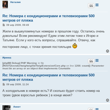
Наталия
Re: Номера с кондиционерами и телевизорами 500
метров от пляжа
С
09 апр 2009, 09:49
о
о
Жили в вышеупомянутых номерах в прошлом году. Остались очень
б
довольны! Всем рекомендую! Едем этим летом тоже к Игорю и
щ
е
Татьяне. Если у кого есть вопросы, спрашивайте. Отвечу, как
н
и
посторонее лицо, с точки зрения постояльцев
е
Иринка
[phpBB Debug] PHP Warning
: in file
[ROOT]/vendor/twig/twig/lib/Twig/Extension/Core.php
on line
1266
:
count(): Parameter
must be an array or an object that implements Countable
Re: Номера с кондиционерами и телевизорами 500
метров от пляжа
С
09 апр 2009, 11:24
о
о
А холодильник в номере есть? И сколько будет стоить номер на
б
троих (двое взрослых ребенок ) в конце июня?
щ
е
н
и
Аннэт
е