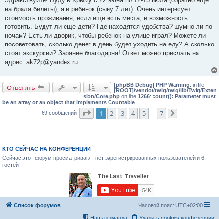
Здравствуйте! Буду в Крыму с 22 июня по 12-13 июля (обратно еще
б
на брала билеты), я и ребенок (сыну 7 лет). Очень интересует
щ
е
стоимость проживания, если еще есть места, и возможность
н
готовить. Будут ли еще дети? Где находятся удобства? шумно ли по
и
е
ночам? Есть ли дворик, чтобы ребенок на улице играл? Можете ли
посоветовать, сколько денег в день будет уходить на еду? А сколько
стоят экскурсии? Заранее благодарна! Ответ можно прислать на
адрес: ak72p@yandex.ru
[phpBB Debug] PHP Warning
: in file
Ответить
[ROOT]/vendor/twig/twig/lib/Twig/Exten
sion/Core.php
on line
1266
:
count(): Parameter must
be an array or an object that implements Countable
Страница
1
из
7
1
2
3
4
5
7
69 сообщений
…
След.
КТО СЕЙЧАС НА КОНФЕРЕНЦИИ
Сейчас этот форум просматривают: нет зарегистрированных пользователей и 6
гостей
Список форумов
Часовой пояс:
UTC+02:00
Наша команда
Удалить cookies конференции