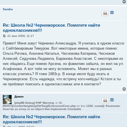
Sandra
Re: Школа №2 Черноморское. Помогите найти
одноклассников!!!
С
21 июн 2009, 11:17
о
о
Привет! Меня зовут Черненко Александра. Я училась в одном классе
б
с Сейтбекировым Тимуром. Вот некоторые имена, которые помню:
щ
е
Ольга Рогожа, Анохина Наталья, Чеснокова Катерина, Чесноков
н
Алексей, Седунова Людмила, Баранова Анастасия. С некоторыми из
и
е
них общаюсь.Еще помню Арсена, но фамилию забыла, он жил на ул.
Агафонова. А вот тебя не могу вспомнить. Может мы в разных
классах учились? Я тоже 1983г.р. В конце июля буду ехать в
Черноморское. Есть надежда, что встречу кого-нибудь! Кстати а ты
не пробовал поискать в одноклассниках или в контакте?
Димон
[phpBB Debug] PHP Warning
: in file
[ROOT]/vendor/twig/twig/lib/Twig/Extension/Core.php
on line
1266
:
count(): Parameter
must be an array or an object that implements Countable
Re: Школа №2 Черноморское. Помогите найти
одноклассников!!!
С