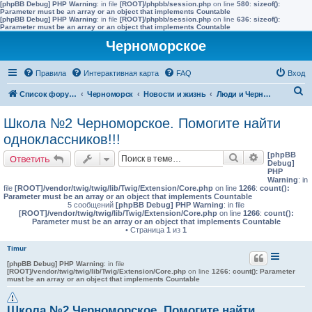
[phpBB Debug] PHP Warning
: in file
[ROOT]/phpbb/session.php
on line
580
:
sizeof():
Parameter must be an array or an object that implements Countable
[phpBB Debug] PHP Warning
: in file
[ROOT]/phpbb/session.php
on line
636
:
sizeof():
Parameter must be an array or an object that implements Countable
Черноморское
Правила
Интерактивная карта
FAQ
Вход
П
Список форумов
Черноморск
Новости и жизнь
Люди и Черноморское
о
Школа №2 Черноморское. Помогите найти
и
одноклассников!!!
с
[phpBB
Поиск
Расширенн
Ответить
к
Debug]
PHP
Warning
: in
file
[ROOT]/vendor/twig/twig/lib/Twig/Extension/Core.php
on line
1266
:
count():
Parameter must be an array or an object that implements Countable
5 сообщений
[phpBB Debug] PHP Warning
: in file
[ROOT]/vendor/twig/twig/lib/Twig/Extension/Core.php
on line
1266
:
count():
Parameter must be an array or an object that implements Countable
• Страница
1
из
1
Timur
[phpBB Debug] PHP Warning
: in file
[ROOT]/vendor/twig/twig/lib/Twig/Extension/Core.php
on line
1266
:
count(): Parameter
must be an array or an object that implements Countable
Школа №2 Черноморское. Помогите найти