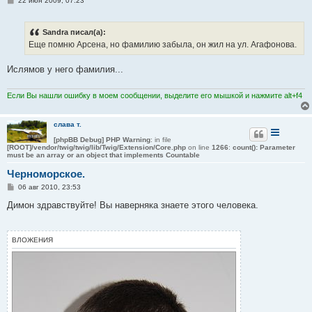
22 июн 2009, 07:23
о
о
б
Sandra писал(а):
щ
е
Еще помню Арсена, но фамилию забыла, он жил на ул. Агафонова.
н
и
е
Ислямов у него фамилия...
Если Вы нашли ошибку в моем сообщении, выделите его мышкой и нажмите alt+f4
слава т.
[phpBB Debug] PHP Warning
: in file
[ROOT]/vendor/twig/twig/lib/Twig/Extension/Core.php
on line
1266
:
count(): Parameter
must be an array or an object that implements Countable
Черноморское.
С
06 авг 2010, 23:53
о
о
Димон здравствуйте! Вы наверняка знаете этого человека.
б
щ
е
н
ВЛОЖЕНИЯ
и
е