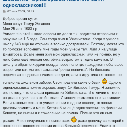
одноклассников!!!
С
07 июн 2009, 08:49
о
о
Доброе время суток!
б
Меня зовут Тимур Эргашев.
щ
е
Мне 25 лет. 1983 г.р.
н
Учился я в этой школе совсем не долго т.к. родители отправили к
и
е
бабушке на 1,5 года. Сам тогда жил в Узбекистане. Когда я учился
школу №3 ещё не открыли а только достраивали. Поэтому может кто
то поможет вспомнить мне годы моей учёбы там. Жил я на улице
Димитрова. Возле меня жил мой одноклассник. имя не помню, но у
него была ещё мелкая сестрёнка возрастом в годик кажется. В
школу и обратно ходили всегда через поле где находится небольшое
озеро, или как мы его называли "речка-вонючка". На больших
переменах с однокашниками всегда играли в игру типа пятнашек, но
только на школьном заборе. Свои правила какие о были
Одного
одноклассника помню хорошо. зовут Ситбикиров Тимур. Я запомнил
его потому, что она сам приехал из Узбекистана. В отличии от меня
он дольше учился в этой школе. И многие возможно его запомнили.
Если таковые есть кто учился с ним в одном классе, то значит
должны помнить и меня. Кстати был ещё одноклассник по фамилии
Кошляк, но имени я к сожалению не помню. Помню что он был
рыжим. А вот визуально я помню всех
даже девочку за которой я
постоянно гонялся во время игр на большой перемене. Если кто