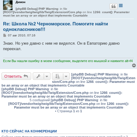
Димон
[phpBB Debug] PHP Warning
: in file
[ROOT]/vendor/twig/twig/lib/Twig/Extension/Core.php
on line
1266
:
count(): Parameter
must be an array or an object that implements Countable
Re: Школа №2 Черноморское. Помогите найти
одноклассников!!!
С
07 авг 2010, 07:16
о
о
Знаю. Но уже давно с ним не виделся. Он в Евпаторию давно
б
переехал.
щ
е
н
и
Если Вы нашли ошибку в моем сообщении, выделите его мышкой и нажмите alt+f4
е
[phpBB Debug] PHP Warning
: in file
Ответить
[ROOT]/vendor/twig/twig/lib/Twig/Exten
sion/Core.php
on line
1266
:
count(): Parameter must
be an array or an object that implements Countable
[phpBB Debug] PHP Warning
: in file
[ROOT]/vendor/twig/twig/lib/Twig/Extension/Core.php
on line
1266
:
count():
Parameter must be an array or an object that implements Countable
5 сообщений
[phpBB Debug] PHP Warning
: in file
[ROOT]/vendor/twig/twig/lib/Twig/Extension/Core.php
on line
1266
:
count():
Parameter must be an array or an object that implements Countable
• Страница
1
из
1
КТО СЕЙЧАС НА КОНФЕРЕНЦИИ