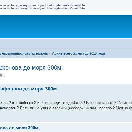
ter must be an array or an object that implements Countable
ter must be an array or an object that implements Countable
х населенных пунктах района
Архив всего жилья до 2015 года
афонова до моря 300м.
иск
Расширенный поиск
гафонова до моря 300м.
8 на 2-х + ребенок 2.5. Что входит в удобства? Как с организацией пита
 вечерком? Есть ли на улице столики (беседочки) под навесом? Можно 
ова до моря 300м.