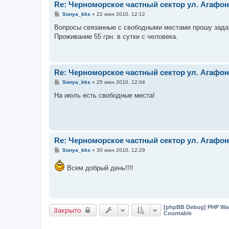
Re: Черноморское частный сектор ул. Агафон
С
Sonya_kks
»
22 июн 2010, 12:12
о
о
Вопросы связанные с свободными местами прошу задав
б
Проживание 55 грн. в сутки с человека.
щ
е
н
и
е
Re: Черноморское частный сектор ул. Агафон
С
Sonya_kks
»
25 июн 2010, 12:04
о
о
На июль есть свободные места!
б
щ
е
н
и
е
Re: Черноморское частный сектор ул. Агафон
С
Sonya_kks
»
30 июн 2010, 12:29
о
о
Всем добрый день!!!!
б
щ
е
н
и
е
[phpBB Debug] PHP Wa
Закрыто
Countable