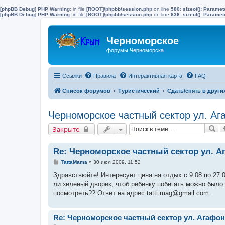
[phpBB Debug] PHP Warning
: in file
[ROOT]/phpbb/session.php
on line
580
:
sizeof(): Parame
[phpBB Debug] PHP Warning
: in file
[ROOT]/phpbb/session.php
on line
636
:
sizeof(): Parame
Черноморское
форумы Черноморска
Ссылки
Правила
Интерактивная карта
FAQ
Список форумов
Туристический
Сдать/снять в други
Черноморское частный сектор ул. Аг
По
Закрыто
Re: Черноморское частный сектор ул. А
С
TattaMama
»
30 июл 2009, 11:52
о
о
Здравствюйте! Интересует цена на отдых с 9.08 по 27.0
б
ли зеленый дворик, чтоб ребенку побегать можно было
щ
е
посмотреть?? Ответ на адрес tatti.mag@gmail.com.
н
и
е
Re: Черноморское частный сектор ул. Агафон