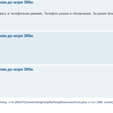
ова до моря 300м.
ать в телефонном режиме. Телефон указан в объявлении. За ранее бла
ова до моря 300м.
ова до моря 300м.
rning
: in file
[ROOT]/vendor/twig/twig/lib/Twig/Extension/Core.php
on line
1266
:
count(