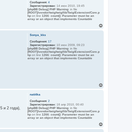
Сообщения:
4
у
Зарегистрирован:
14 июн 2010, 19:45
т
[phpBB Debug] PHP Warning
: in file
ь
[ROOT]/vendor/twig/twig/lib/Twig/Extension/Core.p
с
hp
on line
1266
:
count(): Parameter must be an
я
array or an object that implements Countable
к
В
н
е
а
р
Sonya_kks
ч
н
а
Сообщения:
17
у
л
Зарегистрирован:
10 июн 2009, 09:23
т
у
[phpBB Debug] PHP Warning
: in file
ь
[ROOT]/vendor/twig/twig/lib/Twig/Extension/Core.p
с
hp
on line
1266
:
count(): Parameter must be an
я
array or an object that implements Countable
!
к
н
а
ч
а
л
В
у
е
р
nati4ka
н
Сообщения:
2
у
Зарегистрирован:
16 апр 2010, 00:40
т
 и 2 года),
[phpBB Debug] PHP Warning
: in file
ь
[ROOT]/vendor/twig/twig/lib/Twig/Extension/Core.p
с
hp
on line
1266
:
count(): Parameter must be an
я
array or an object that implements Countable
к
В
н
е
а