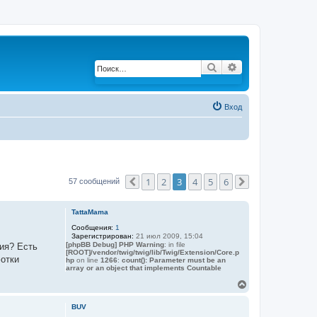
Поиск
Расширенный по
Вход
1
2
3
4
5
6
57 сообщений
Пред.
След.
TattaMama
Сообщения:
1
Зарегистрирован:
21 июл 2009, 15:04
[phpBB Debug] PHP Warning
: in file
ния? Есть
[ROOT]/vendor/twig/twig/lib/Twig/Extension/Core.p
фотки
hp
on line
1266
:
count(): Parameter must be an
array or an object that implements Countable
В
е
р
BUV
н