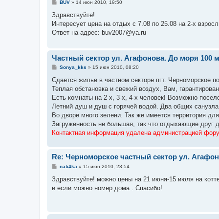
С
BUV
»
14 июн 2010, 19:50
о
о
Здравствуйте!
б
Интересует цена на отдых с 7.08 по 25.08 на 2-х взрослы
щ
е
Ответ на адрес: buv2007@ya.ru
н
и
е
Частный сектор ул. Агафонова. До моря 100 
С
Sonya_kks
»
15 июн 2010, 08:20
о
о
Сдается жилье в частном секторе пгт. Черноморское п
б
Теплая обстановка и свежий воздух, Вам, гарантирова
щ
е
Есть комнаты на 2-х, 3-х, 4-х человек! Возможно поселе
н
Летний душ и душ с горячей водой. Два общих санузла
и
е
Во дворе много зелени. Так же имеется территория для
Загруженность не большая, так что отдыхающие друг 
Контактная информация удалена администрацией фор
Re: Черноморское частный сектор ул. Агафон
С
nati4ka
»
15 июн 2010, 23:54
о
о
Здравствуйте! можно цены на 21 июня-15 июля на коттед
б
и если можно номер дома . Спасибо!
щ
е
н
и
е