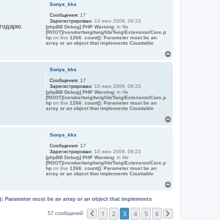
у
р
Sonya_kks
н
Сообщения:
17
у
Зарегистрирован:
10 июн 2009, 09:23
т
годарю.
[phpBB Debug] PHP Warning
: in file
ь
[ROOT]/vendor/twig/twig/lib/Twig/Extension/Core.p
с
hp
on line
1266
:
count(): Parameter must be an
я
array or an object that implements Countable
к
В
н
е
а
р
Sonya_kks
ч
н
а
Сообщения:
17
у
л
Зарегистрирован:
10 июн 2009, 09:23
т
у
[phpBB Debug] PHP Warning
: in file
ь
[ROOT]/vendor/twig/twig/lib/Twig/Extension/Core.p
с
hp
on line
1266
:
count(): Parameter must be an
я
array or an object that implements Countable
к
В
н
е
а
р
Sonya_kks
ч
н
а
Сообщения:
17
у
л
Зарегистрирован:
10 июн 2009, 09:23
т
у
[phpBB Debug] PHP Warning
: in file
ь
[ROOT]/vendor/twig/twig/lib/Twig/Extension/Core.p
с
hp
on line
1266
:
count(): Parameter must be an
я
array or an object that implements Countable
к
В
н
е
а
р
): Parameter must be an array or an object that implements
ч
н
а
у
1
2
3
4
5
6
57 сообщений
Пред.
След.
л
т