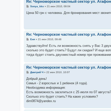
Re: Черноморское частный сектор ул. Агафон
С
Sonya_kks
»
21 июн 2010, 09:04
о
о
Цена 50 грн с человека. Для бронирования мест звонит
б
щ
е
н
и
е
Re: Черноморское частный сектор ул. Агафон
С
Еня
»
21 июн 2010, 09:48
о
о
Здравствуйте! Есть ли возможность снять у Вас 3 дву
б
сколько это будет стоить? Будут ли скидки? И еще вопр
щ
е
тогда будет стоить двухместный номер при проживании
н
и
е
Re: Черноморское частный сектор ул. Агафон
С
Дмитрий Ч
»
22 июн 2010, 10:07
о
о
Добрый день!
б
Семья - 2 взрослых и 1 ребенок (4 года).
щ
е
Необходима информация:
н
Есть возможность заселиться с 25 июля по 07 августа
и
е
Сколько это будет стоить? На каких условиях?
dim0874@yandex.ru