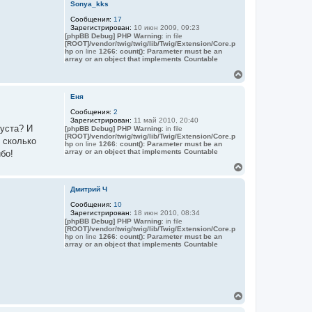
р
Sonya_kks
ч
н
а
Сообщения:
17
у
л
Зарегистрирован:
10 июн 2009, 09:23
т
у
[phpBB Debug] PHP Warning
: in file
ь
[ROOT]/vendor/twig/twig/lib/Twig/Extension/Core.p
с
hp
on line
1266
:
count(): Parameter must be an
я
array or an object that implements Countable
к
В
н
е
а
р
Еня
ч
н
а
Сообщения:
2
у
л
Зарегистрирован:
11 май 2010, 20:40
т
у
густа? И
[phpBB Debug] PHP Warning
: in file
ь
[ROOT]/vendor/twig/twig/lib/Twig/Extension/Core.p
, сколько
с
hp
on line
1266
:
count(): Parameter must be an
я
array or an object that implements Countable
бо!
к
В
н
е
а
р
Дмитрий Ч
ч
н
а
Сообщения:
10
у
л
Зарегистрирован:
18 июн 2010, 08:34
т
у
[phpBB Debug] PHP Warning
: in file
ь
[ROOT]/vendor/twig/twig/lib/Twig/Extension/Core.p
с
hp
on line
1266
:
count(): Parameter must be an
я
array or an object that implements Countable
к
н
а
ч
а
В
л
е