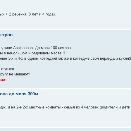
х + 2 ребенка (8 лет и 4 года).
метров
о улице Агафонова. До моря 100 метров.
ны в небольшом и радушном месте!!!
ние 3-х и 4-х в одном коттедже(так же в коттедже своя веранда и кухня)
.
 отдыха.
другу не мешают!
ума
ова до моря 300м.
ж, и на 2-е 2-х местные комнаты - семья из 4 человек (родители и дети 5