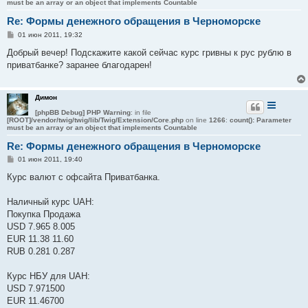
must be an array or an object that implements Countable
Re: Формы денежного обращения в Черноморске
С
01 июн 2011, 19:32
о
о
Добрый вечер! Подскажите какой сейчас курс гривны к рус рублю в
б
приватбанке? заранее благодарен!
щ
е
н
и
Димон
е
[phpBB Debug] PHP Warning
: in file
[ROOT]/vendor/twig/twig/lib/Twig/Extension/Core.php
on line
1266
:
count(): Parameter
must be an array or an object that implements Countable
Re: Формы денежного обращения в Черноморске
С
01 июн 2011, 19:40
о
о
Курс валют с офсайта Приватбанка.
б
щ
е
Наличный курс UAH:
н
Покупка Продажа
и
е
USD 7.965 8.005
EUR 11.38 11.60
RUB 0.281 0.287
Курс НБУ для UAH:
USD 7.971500
EUR 11.46700