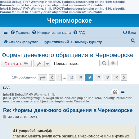
[phpBB Debug] PHP Warning
: in file
[ROOT]/phpbb/session.php
on line
580
:
sizeof():
Parameter must be an array or an object that implements Countable
[phpBB Debug] PHP Warning
: in file
[ROOT]/phpbb/session.php
on line
636
:
sizeof():
Parameter must be an array or an object that implements Countable
Черноморское
Правила
Интерактивная карта
FAQ
Вход
П
Список форумов
Туристический
Помощь туристу
о
Формы денежного обращения в Черноморске
и
Поиск
Расширенн
Ответить
с
к
Страница
16
из
19
1
14
15
16
17
18
19
184 сообщения
Пред.
…
След.
KAA
[phpBB Debug] PHP Warning
: in file
[ROOT]/vendor/twig/twig/lib/Twig/Extension/Core.php
on line
1266
:
count(): Parameter
must be an array or an object that implements Countable
Re: Формы денежного обращения в Черноморске
С
30 июл 2010, 15:54
о
о
б
уворобей писал(а):
щ
е
спасибо,менять рубли есть разница в черноморске или в крупных
н