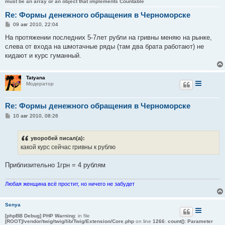
must be an array or an object that implements Countable
Re: Формы денежного обращения в Черноморске
С
09 авг 2010, 22:04
о
о
На протяжении последних 5-7лет рубли на гривны меняю на рынке,
б
слева от входа на шмотачные ряды (там два брата работают) не
щ
е
кидают и курс гуманный.
н
и
е
Tatyana
Модератор
Re: Формы денежного обращения в Черноморске
С
10 авг 2010, 08:26
о
о
б
уворобей писал(а):
щ
е
какой курс сейчас гривны к рублю
н
и
е
Приблизительно 1грн = 4 рублям
Любая женщина всё простит, но ничего не забудет
Senya
[phpBB Debug] PHP Warning
: in file
[ROOT]/vendor/twig/twig/lib/Twig/Extension/Core.php
on line
1266
:
count(): Parameter