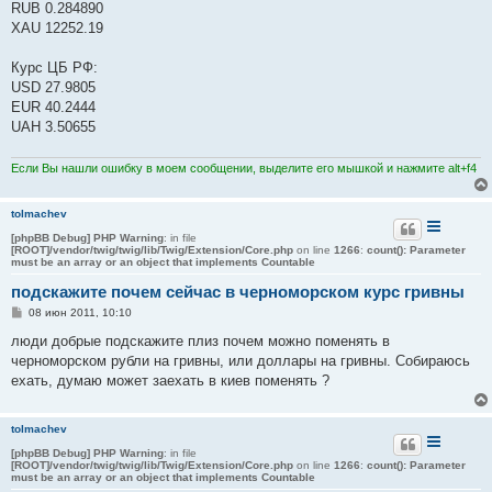
RUB 0.284890
XAU 12252.19
Курс ЦБ РФ:
USD 27.9805
EUR 40.2444
UAH 3.50655
Если Вы нашли ошибку в моем сообщении, выделите его мышкой и нажмите alt+f4
tolmachev
[phpBB Debug] PHP Warning
: in file
[ROOT]/vendor/twig/twig/lib/Twig/Extension/Core.php
on line
1266
:
count(): Parameter
must be an array or an object that implements Countable
подскажите почем сейчас в черноморском курс гривны
С
08 июн 2011, 10:10
о
о
люди добрые подскажите плиз почем можно поменять в
б
черноморском рубли на гривны, или доллары на гривны. Собираюсь
щ
е
ехать, думаю может заехать в киев поменять ?
н
и
е
tolmachev
[phpBB Debug] PHP Warning
: in file
[ROOT]/vendor/twig/twig/lib/Twig/Extension/Core.php
on line
1266
:
count(): Parameter
must be an array or an object that implements Countable