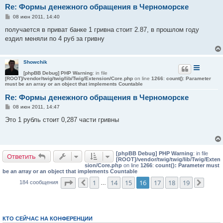
Re: Формы денежного обращения в Черноморске
С
08 июн 2011, 14:40
о
о
получается в приват банке 1 гривна стоит 2.87, в прошлом году
б
ездил меняли по 4 руб за гривну
щ
е
н
и
Showchik
е
[phpBB Debug] PHP Warning
: in file
[ROOT]/vendor/twig/twig/lib/Twig/Extension/Core.php
on line
1266
:
count(): Parameter
must be an array or an object that implements Countable
Re: Формы денежного обращения в Черноморске
С
08 июн 2011, 14:47
о
о
Это 1 рубль стоит 0,287 части гривны
б
щ
е
н
и
[phpBB Debug] PHP Warning
: in file
е
Ответить
[ROOT]/vendor/twig/twig/lib/Twig/Exten
sion/Core.php
on line
1266
:
count(): Parameter must
be an array or an object that implements Countable
Страница
16
из
19
1
14
15
16
17
18
19
184 сообщения
Пред.
…
След.
КТО СЕЙЧАС НА КОНФЕРЕНЦИИ