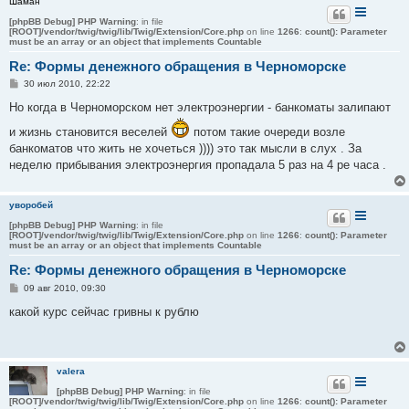
Шаман
[phpBB Debug] PHP Warning
: in file
[ROOT]/vendor/twig/twig/lib/Twig/Extension/Core.php
on line
1266
:
count(): Parameter
must be an array or an object that implements Countable
Re: Формы денежного обращения в Черноморске
С
30 июл 2010, 22:22
о
о
Но когда в Черноморском нет электроэнергии - банкоматы залипают
б
щ
и жизнь становится веселей
потом такие очереди возле
е
банкоматов что жить не хочеться )))) это так мысли в слух . За
н
и
неделю прибывания электроэнергия пропадала 5 раз на 4 ре часа .
е
уворобей
[phpBB Debug] PHP Warning
: in file
[ROOT]/vendor/twig/twig/lib/Twig/Extension/Core.php
on line
1266
:
count(): Parameter
must be an array or an object that implements Countable
Re: Формы денежного обращения в Черноморске
С
09 авг 2010, 09:30
о
о
какой курс сейчас гривны к рублю
б
щ
е
н
и
valera
е
[phpBB Debug] PHP Warning
: in file
[ROOT]/vendor/twig/twig/lib/Twig/Extension/Core.php
on line
1266
:
count(): Parameter