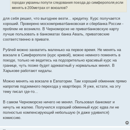
городах украины попути следования поезда до симферополя,если
и
е
менять в 200метрах от вокзалов?
для себя решил, что выгоднее везти... кредитку. Курс получается
хороший. Проверено москомприватбанковская и сбербанка России -
проблем не возникло. В Черноморске не приватбанковскую карту
лучше пользовать в банкоматах банка Аваль, приватовские
соответственно в привате.
Рублей можно захватить маленько на первое время. Не менять на
вокзале в Симферополе (курс кривой), можно немного поменять в
поезде, только не ведитесь на подозрительно красивый курс на
границе, чуть позже будет адекватный у нормальных менял. В
Харькове работают кидалы.
Можно менять на вокзале в Евпатории. Там хороший обменник прямо
напротив подземного перехода у квартбюро. Я уже, кстати, на эту
тему писал где-то...
В самом Черноморске ничего не менял. Пользовал банкомат и
ничуть не жалею. Получился хороший обменный курс едва ли не
полностью компенсирующий небольшую (я даже удивился)
комиссию.