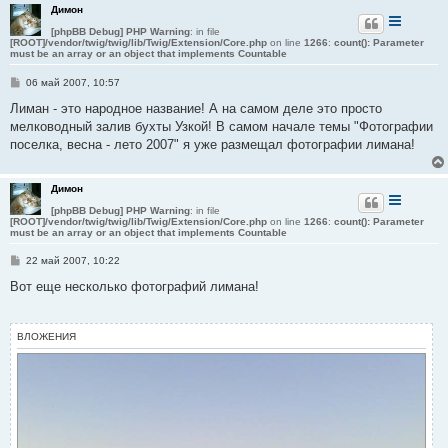
Димон
[phpBB Debug] PHP Warning
: in file
[ROOT]/vendor/twig/twig/lib/Twig/Extension/Core.php
on line
1266
:
count(): Parameter
must be an array or an object that implements Countable
С
06 май 2007, 10:57
о
о
Лиман - это народное название! А на самом деле это просто
б
мелководный залив бухты Узкой! В самом начале темы "Фотографии
щ
е
поселка, весна - лето 2007" я уже размещал фотографии лимана!
н
и
е
Димон
[phpBB Debug] PHP Warning
: in file
[ROOT]/vendor/twig/twig/lib/Twig/Extension/Core.php
on line
1266
:
count(): Parameter
must be an array or an object that implements Countable
С
22 май 2007, 10:22
о
о
Вот еще несколько фотографий лимана!
б
щ
е
н
ВЛОЖЕНИЯ
и
е