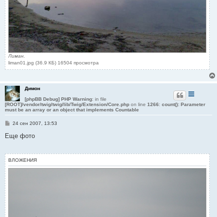
Лиман.
liman01.jpg (36.9 КБ) 16504 просмотра
Димон
[phpBB Debug] PHP Warning
: in file
[ROOT]/vendor/twig/twig/lib/Twig/Extension/Core.php
on line
1266
:
count(): Parameter
must be an array or an object that implements Countable
С
24 сен 2007, 13:53
о
о
Еще фото
б
щ
е
н
ВЛОЖЕНИЯ
и
е