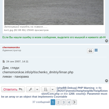
Затонувший корабль на лимане......
kor1.jpg (82.98 КБ) 15646 просмотров
Если Вы нашли ошибку в моем сообщении, выделите его мышкой и нажмите alt+f4
chernomorsko
Администратор
С
24 сен 2007, 14:11
о
о
Дим, гляди:
б
chernomorskoe.info/p/tischenko_dmitriy/liman.php
щ
е
лиман - панорама
н
и
е
[phpBB Debug] PHP Warning
: in file
Ответить
[ROOT]/vendor/twig/twig/lib/Twig/Exten
sion/Core.php
on line
1266
:
count(): Parameter must
be an array or an object that implements Countable
1
2
3
4
37 сообщений
След.