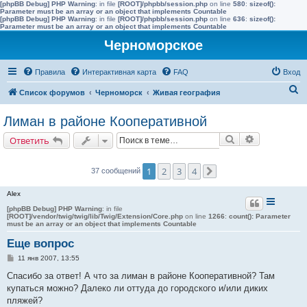
[phpBB Debug] PHP Warning
: in file
[ROOT]/phpbb/session.php
on line
580
:
sizeof():
Parameter must be an array or an object that implements Countable
[phpBB Debug] PHP Warning
: in file
[ROOT]/phpbb/session.php
on line
636
:
sizeof():
Parameter must be an array or an object that implements Countable
Черноморское
Правила
Интерактивная карта
FAQ
Вход
П
Список форумов
Черноморск
Живая география
о
Лиман в районе Кооперативной
и
Поиск
Расширенн
Ответить
с
к
1
2
3
4
37 сообщений
След.
Alex
[phpBB Debug] PHP Warning
: in file
[ROOT]/vendor/twig/twig/lib/Twig/Extension/Core.php
on line
1266
:
count(): Parameter
must be an array or an object that implements Countable
Еще вопрос
С
11 янв 2007, 13:55
о
о
Спасибо за ответ! А что за лиман в районе Кооперативной? Там
б
купаться можно? Далеко ли оттуда до городского и/или диких
щ
е
пляжей?
н