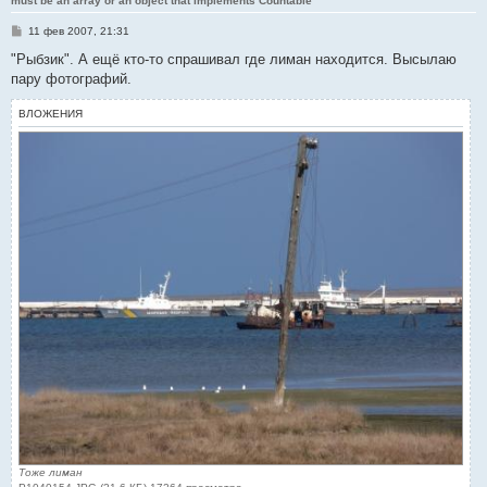
must be an array or an object that implements Countable
С
11 фев 2007, 21:31
о
о
"Рыбзик". А ещё кто-то спрашивал где лиман находится. Высылаю
б
пару фотографий.
щ
е
н
ВЛОЖЕНИЯ
и
е
Тоже лиман