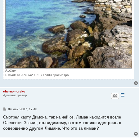
Рыбзик
P1040113.JPG (42.1 КБ) 17303 просмотра
chernomorsko
Администратор
С
04 май 2007, 17:40
о
о
Смотрел карту Димона, так на ней оз. Лиман находится возле
б
Оленевки. Значит,
по-видимому, в этом топике идет речь о
щ
е
совершенно другом Лимане. Что это за лиман?
н
и
е