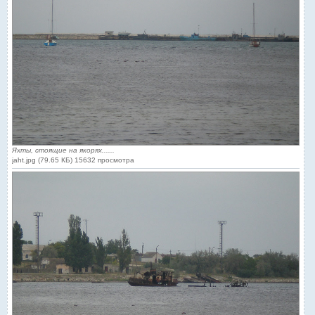
Яхты, стоящие на якорях......
jaht.jpg (79.65 КБ) 15632 просмотра