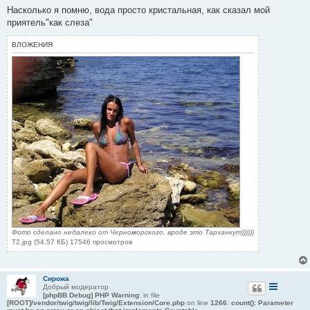
о
Насколько я помню, вода просто кристальная, как сказал мой
б
приятель"как слеза"
щ
е
н
ВЛОЖЕНИЯ
и
е
Фото сделано недалеко от Черноморского, вроде это Тарханкут))))))
T2.jpg (54.57 КБ) 17546 просмотров
Сирожа
Добрый модератор
[phpBB Debug] PHP Warning
: in file
[ROOT]/vendor/twig/twig/lib/Twig/Extension/Core.php
on line
1266
:
count(): Parameter