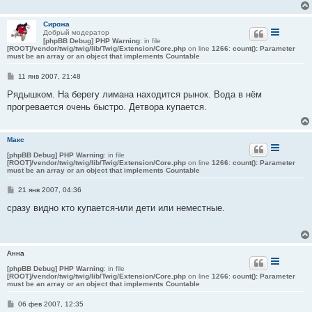
и
е
Сирожа
Добрый модератор
[phpBB Debug] PHP Warning
: in file
[ROOT]/vendor/twig/twig/lib/Twig/Extension/Core.php
on line
1266
:
count(): Parameter
must be an array or an object that implements Countable
С
11 янв 2007, 21:48
о
о
Рядышком. На берегу лимана находится рынок. Вода в нём
б
прогревается очень быстро. Детвора купается.
щ
е
н
и
Макс
е
[phpBB Debug] PHP Warning
: in file
[ROOT]/vendor/twig/twig/lib/Twig/Extension/Core.php
on line
1266
:
count(): Parameter
must be an array or an object that implements Countable
С
21 янв 2007, 04:36
о
о
сразу видно кто купается-или дети или неместные.
б
щ
е
н
и
Анна
е
[phpBB Debug] PHP Warning
: in file
[ROOT]/vendor/twig/twig/lib/Twig/Extension/Core.php
on line
1266
:
count(): Parameter
must be an array or an object that implements Countable
С
06 фев 2007, 12:35
о