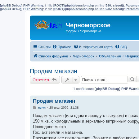
[phpBB Debug] PHP Warning
: in file
[ROOT]/phpbb/session.php
on line
580
:
sizeof(): Parame
[phpBB Debug] PHP Warning
: in file
[ROOT]/phpbb/session.php
on line
636
:
sizeof(): Parame
Черноморское
форумы Черноморска
Ссылки
Правила
Интерактивная карта
FAQ
Список форумов
Черноморск
Объявления
Недвиж
Продам магазин
П
Ответить
1 сообщение
[phpBB Debug] PHP Warni
Продам магазин
С
ncrm
»
28 июл 2009, 21:38
о
о
Продам магазин (или сдам в аренду с выкупом) в посе
б
150 м.кв. с холодильным и зеркально витринным обору
щ
е
Проходное место.
н
Гос. акт земли и магазина.
и
е
Рассмотрим все предложения. Звоните в любое время: