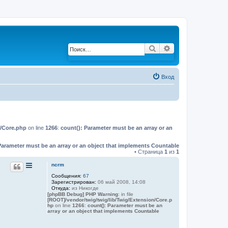
Поиск
Расширенный по
Вход
n/Core.php
on line
1266
:
count(): Parameter must be an array or an
Parameter must be an array or an object that implements Countable
• Страница
1
из
1
ncrm
Сообщения:
67
Зарегистрирован:
06 май 2008, 14:08
Откуда:
из Никогде
[phpBB Debug] PHP Warning
: in file
[ROOT]/vendor/twig/twig/lib/Twig/Extension/Core.p
hp
on line
1266
:
count(): Parameter must be an
array or an object that implements Countable