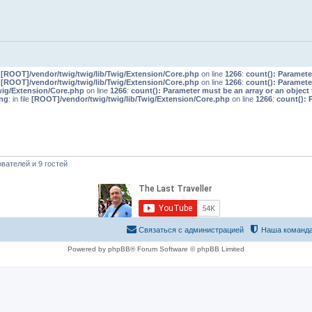
e
[ROOT]/vendor/twig/twig/lib/Twig/Extension/Core.php
on line
1266
:
count(): Paramete
e
[ROOT]/vendor/twig/twig/lib/Twig/Extension/Core.php
on line
1266
:
count(): Paramete
wig/Extension/Core.php
on line
1266
:
count(): Parameter must be an array or an objec
ng
: in file
[ROOT]/vendor/twig/twig/lib/Twig/Extension/Core.php
on line
1266
:
count(): 
вателей и 9 гостей
Связаться с администрацией
Наша команд
Powered by phpBB® Forum Software © phpBB Limited