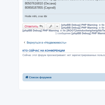
80507616810 (Оксана)
80958187855 (Сергей)
Hodie mihi, cras tibi
[phpBB Debug] PHP Warning
: in fil
Ответить
[phpBB Debug] PHP Warning
: in fil
[phpBB Debug] PHP Warning
: in file
[ROOT]/vendor/twig/twig/lib/T
1 сообщение
[phpBB Debug] PHP Warni
Вернуться в «Недвижимость»
КТО СЕЙЧАС НА КОНФЕРЕНЦИИ
Сейчас этот форум просматривают: нет зарегистрированных пользо
Список форумов