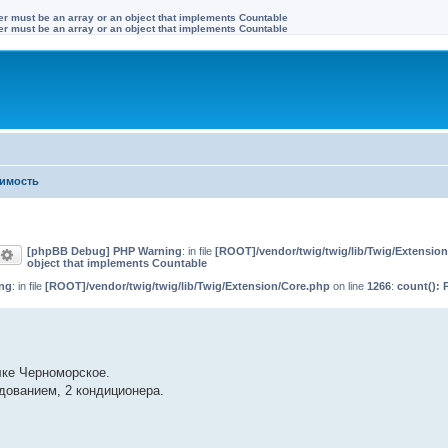
ter must be an array or an object that implements Countable
ter must be an array or an object that implements Countable
имость
[phpBB Debug] PHP Warning
: in file
[ROOT]/vendor/twig/twig/lib/Twig/Extensio
оиск
Расширенный поиск
object that implements Countable
ng
: in file
[ROOT]/vendor/twig/twig/lib/Twig/Extension/Core.php
on line
1266
:
count(): 
лке Черноморское.
дованием, 2 кондиционера.