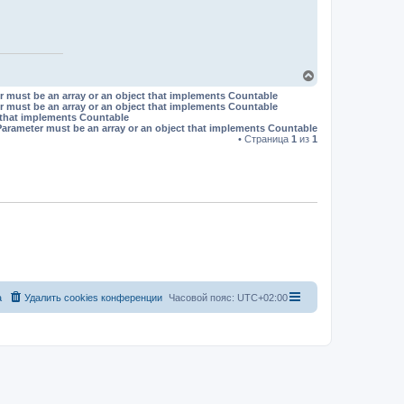
В
е
r must be an array or an object that implements Countable
р
r must be an array or an object that implements Countable
н
t that implements Countable
у
Parameter must be an array or an object that implements Countable
т
• Страница
1
из
1
ь
с
я
к
н
а
ч
а
л
у
а
Удалить cookies конференции
Часовой пояс:
UTC+02:00