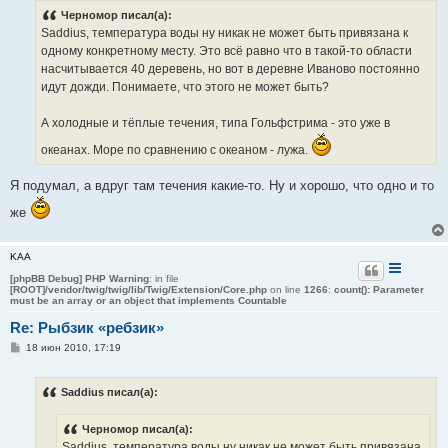
б
Черномор писал(а):
щ
е
Saddius, температура воды ну никак не может быть привязана к
н
одному конкретному месту. Это всё равно что в такой-то области
и
е
насчитывается 40 деревень, но вот в деревне Иваново постоянно
идут дожди. Понимаете, что этого не может быть?
А холодные и тёплые течения, типа Гольфстрима - это уже в
океанах. Море по сравнению с океаном - лужа.
Я подумал, а вдруг там течения какие-то. Ну и хорошо, что одно и то
же
KAA
[phpBB Debug] PHP Warning
: in file
[ROOT]/vendor/twig/twig/lib/Twig/Extension/Core.php
on line
1266
:
count(): Parameter
must be an array or an object that implements Countable
Re: Рыбзик «ребзик»
С
18 июн 2010, 17:19
о
о
б
Saddius писал(а):
щ
е
н
Черномор писал(а):
и
е
Saddius, температура воды ну никак не может быть привязана