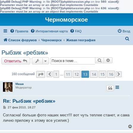
[phpBB Debug] PHP Warning
: in file
[ROOT]/phpbb/session.php
on line
580
:
sizeof():
Parameter must be an array or an object that implements Countable
[phpBB Debug] PHP Warning
: in file
[ROOT]/phpbb/session.php
on line
636
:
sizeof():
Parameter must be an array or an object that implements Countable
Черноморское
Правила
Интерактивная карта
FAQ
Вход
П
Список форумов
Черноморск
Живая география
о
Рыбзик «ребзик»
и
Поиск
Расширенн
Ответить
с
к
Страница
13
из
16
1
11
12
13
14
15
16
160 сообщений
Пред.
…
След.
Маша
Модератор
Re: Рыбзик «ребзик»
С
27 фев 2010, 18:27
о
о
Согласна! больше фото наших мест!!! вот чуть теплее станет, и сама
б
лично приложу к этому все усилия:)
щ
е
н
и