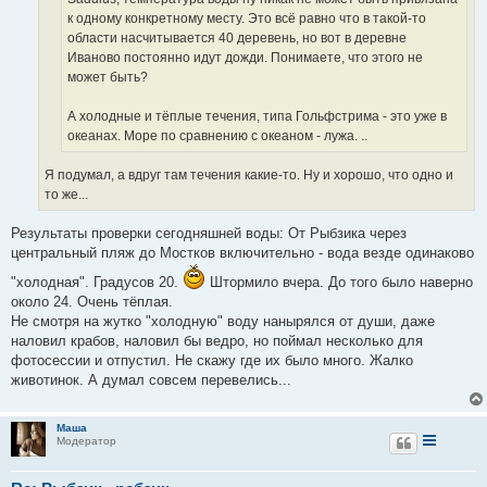
к одному конкретному месту. Это всё равно что в такой-то
области насчитывается 40 деревень, но вот в деревне
Иваново постоянно идут дожди. Понимаете, что этого не
может быть?
А холодные и тёплые течения, типа Гольфстрима - это уже в
океанах. Море по сравнению с океаном - лужа. ..
Я подумал, а вдруг там течения какие-то. Ну и хорошо, что одно и
то же...
Результаты проверки сегодняшней воды: От Рыбзика через
центральный пляж до Мостков включительно - вода везде одинаково
"холодная". Градусов 20.
Штормило вчера. До того было наверно
около 24. Очень тёплая.
Не смотря на жутко "холодную" воду нанырялся от души, даже
наловил крабов, наловил бы ведро, но поймал несколько для
фотосессии и отпустил. Не скажу где их было много. Жалко
животинок. А думал совсем перевелись...
Маша
Модератор