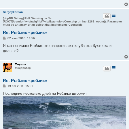
е
н
и
Sergeykerdan
е
[phpBB Debug] PHP Warning
: in file
[ROOT]/vendor/twig/twig/lib/Twig/Extension/Core.php
on line
1266
:
count(): Parameter
must be an array or an object that implements Countable
Re: Рыбзик «ребзик»
С
02 июл 2010, 14:56
о
о
Я так понимаю Рыбзик это напротив яхт клуба эта бухточка и
б
дальше?
щ
е
н
и
Tatyana
е
Модератор
Re: Рыбзик «ребзик»
С
19 авг 2011, 15:01
о
о
Последние несколько дней на Ребзике штормит
б
щ
е
н
и
е