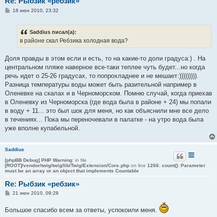
Re: Рыбзик «ребзик»
С
18 июн 2010, 23:32
о
о
б
Saddius писал(а):
щ
е
в районе скал Ребзика холодная вода?
н
и
е
Доля правды в этом если и есть, то на какие-то доли градуса:) . На
центральном пляже наверное все-таки теплее чуть будет...но когда
речь идет о 25-26 градусах, то попрохладнее и не мешает:))))))))).
Разница температуры воды может быть разительной например в
Оленевке на скалах и в Черноморском. Помню случай, когда приехав
в Оленевку из Черноморска (где вода была в районе + 24) мы попали
в воду + 11... это был шок для меня, но как объяснили мне все дело
в течениях... Пока мы переночевали в палатке - на утро вода была
уже вполне купабельной.
Saddius
[phpBB Debug] PHP Warning
: in file
[ROOT]/vendor/twig/twig/lib/Twig/Extension/Core.php
on line
1266
:
count(): Parameter
must be an array or an object that implements Countable
Re: Рыбзик «ребзик»
С
21 июн 2010, 09:28
о
о
Большое спасибо всем за ответы, успокоили меня.
б
щ