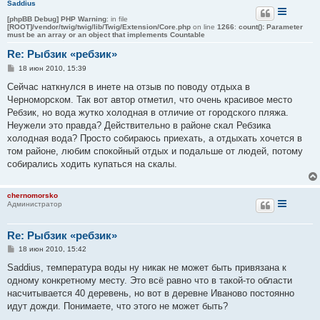
Saddius
е
[phpBB Debug] PHP Warning
: in file
[ROOT]/vendor/twig/twig/lib/Twig/Extension/Core.php
on line
1266
:
count(): Parameter
must be an array or an object that implements Countable
Re: Рыбзик «ребзик»
С
18 июн 2010, 15:39
о
о
Сейчас наткнулся в инете на отзыв по поводу отдыха в
б
Черноморском. Так вот автор отметил, что очень красивое место
щ
е
Ребзик, но вода жутко холодная в отличие от городского пляжа.
н
Неужели это правда? Действительно в районе скал Ребзика
и
е
холодная вода? Просто собираюсь приехать, а отдыхать хочется в
том районе, любим спокойный отдых и подальше от людей, потому
собирались ходить купаться на скалы.
chernomorsko
Администратор
Re: Рыбзик «ребзик»
С
18 июн 2010, 15:42
о
о
Saddius, температура воды ну никак не может быть привязана к
б
одному конкретному месту. Это всё равно что в такой-то области
щ
е
насчитывается 40 деревень, но вот в деревне Иваново постоянно
н
идут дожди. Понимаете, что этого не может быть?
и
е