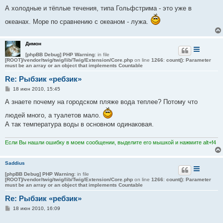
А холодные и тёплые течения, типа Гольфстрима - это уже в
океанах. Море по сравнению с океаном - лужа.
Димон
[phpBB Debug] PHP Warning
: in file
[ROOT]/vendor/twig/twig/lib/Twig/Extension/Core.php
on line
1266
:
count(): Parameter
must be an array or an object that implements Countable
Re: Рыбзик «ребзик»
С
18 июн 2010, 15:45
о
о
А знаете почему на городском пляже вода теплее? Потому что
б
щ
людей много, а туалетов мало.
е
А так температура воды в основном одинаковая.
н
и
е
Если Вы нашли ошибку в моем сообщении, выделите его мышкой и нажмите alt+f4
Saddius
[phpBB Debug] PHP Warning
: in file
[ROOT]/vendor/twig/twig/lib/Twig/Extension/Core.php
on line
1266
:
count(): Parameter
must be an array or an object that implements Countable
Re: Рыбзик «ребзик»
С
18 июн 2010, 16:09
о
о