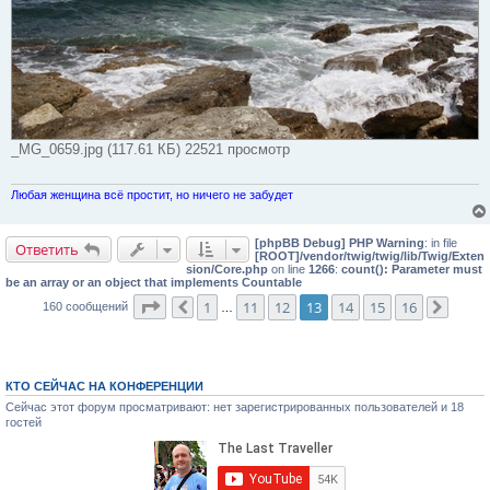
_MG_0659.jpg (117.61 КБ) 22521 просмотр
Любая женщина всё простит, но ничего не забудет
[phpBB Debug] PHP Warning
: in file
Ответить
[ROOT]/vendor/twig/twig/lib/Twig/Exten
sion/Core.php
on line
1266
:
count(): Parameter must
be an array or an object that implements Countable
Страница
13
из
16
1
11
12
13
14
15
16
160 сообщений
Пред.
…
След.
КТО СЕЙЧАС НА КОНФЕРЕНЦИИ
Сейчас этот форум просматривают: нет зарегистрированных пользователей и 18
гостей