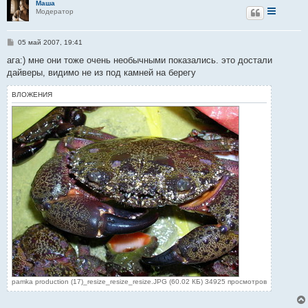
Маша
е
Модератор
С
05 май 2007, 19:41
о
о
ага:) мне они тоже очень необычными показались. это достали
б
дайверы, видимо не из под камней на берегу
щ
е
н
ВЛОЖЕНИЯ
и
е
pamka production (17)_resize_resize_resize.JPG (60.02 КБ) 34925 просмотров