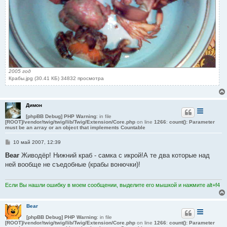
2005 год
Крабы.jpg (30.41 КБ) 34832 просмотра
Димон
[phpBB Debug] PHP Warning
: in file
[ROOT]/vendor/twig/twig/lib/Twig/Extension/Core.php
on line
1266
:
count(): Parameter
must be an array or an object that implements Countable
С
10 май 2007, 12:39
о
о
Bear
Живодёр! Нижний краб - самка с икрой!А те два которые над
б
ней вообще не съедобные (крабы вонючки)!
щ
е
н
и
Если Вы нашли ошибку в моем сообщении, выделите его мышкой и нажмите alt+f4
е
Bear
[phpBB Debug] PHP Warning
: in file
[ROOT]/vendor/twig/twig/lib/Twig/Extension/Core.php
on line
1266
:
count(): Parameter