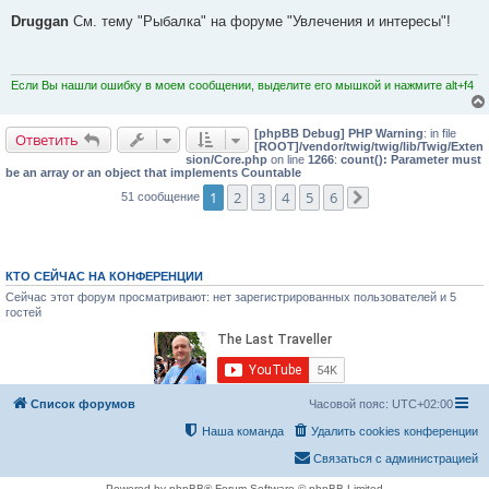
о
о
Druggan
См. тему "Рыбалка" на форуме "Увлечения и интересы"!
б
щ
е
н
и
Если Вы нашли ошибку в моем сообщении, выделите его мышкой и нажмите alt+f4
е
[phpBB Debug] PHP Warning
: in file
Ответить
[ROOT]/vendor/twig/twig/lib/Twig/Exten
sion/Core.php
on line
1266
:
count(): Parameter must
be an array or an object that implements Countable
1
2
3
4
5
6
51 сообщение
След.
КТО СЕЙЧАС НА КОНФЕРЕНЦИИ
Сейчас этот форум просматривают: нет зарегистрированных пользователей и 5
гостей
Список форумов
Часовой пояс:
UTC+02:00
Наша команда
Удалить cookies конференции
Связаться с администрацией
Powered by phpBB® Forum Software © phpBB Limited