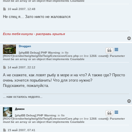
must be an array or an object that implements Countable
С
10 май 2007, 12:48
о
о
Не спец я... Зато никто не жаловался
б
щ
е
н
и
Если тебя кинули - расправь крылья
е
Druggan
[phpBB Debug] PHP Warning
: in file
[ROOT]/vendor/twig/twig/lib/Twig/Extension/Core.php
on line
1266
:
count(): Parameter
must be an array or an object that implements Countable
С
14 май 2007, 22:12
о
о
А не скажете, как ловят рыбу в море и на что? А также где? Просто
б
очень хочется порыбачить! Что для этого нужно?
щ
е
Подскажите, пожалуйста.
н
и
е
... нам осталось недолго...
Димон
[phpBB Debug] PHP Warning
: in file
[ROOT]/vendor/twig/twig/lib/Twig/Extension/Core.php
on line
1266
:
count(): Parameter
must be an array or an object that implements Countable
С
15 май 2007, 07:41