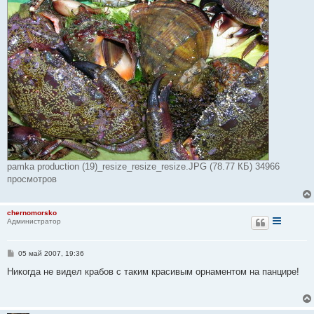
е
pamka production (19)_resize_resize_resize.JPG (78.77 КБ) 34966
просмотров
chernomorsko
Администратор
С
05 май 2007, 19:36
о
о
Никогда не видел крабов с таким красивым орнаментом на панцире!
б
щ
е
н
и