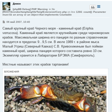
Димон
[phpBB Debug] PHP Warning
: in file
[ROOT]/vendor/twig/twig/lib/Twig/Extension/Core.php
on line
1266
:
count(): Parameter
must be an array or an object that implements Countable
С
06 май 2007, 10:40
о
о
Самый крупный краб Черного моря - каменный краб (Eriphia
б
verrucosa). Каменный краб является крупнейшим среди черноморских
щ
е
крабов. Максимальная ширина его панциря по разным справочникам
н
находится в пределах 9...9,5 см. В июле 1989 г. в районе мыса
и
е
Малый Утриш (Северный Кавказ) С.В. Кривохижиным был пойман
каменный краб, ширина панциря которого составила ровно 10 см.
Экземпляр хранится в Лабаратории БРЭМА (Симферополь).
Местные называют этих крабов тарпанами!
ВЛОЖЕНИЯ