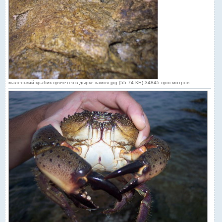
маленький крабик прячется в дырке камня.jpg (55.74 КБ) 34845 просмотров