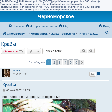
[phpBB Debug] PHP Warning
: in file
[ROOT]/phpbb/session.php
on line
580
:
sizeof():
Parameter must be an array or an object that implements Countable
[phpBB Debug] PHP Warning
: in file
[ROOT]/phpbb/session.php
on line
636
:
sizeof():
Parameter must be an array or an object that implements Countable
Черноморское
Правила
Интерактивная карта
FAQ
Вход
П
Список форумов
Черноморск
Живая география
Флора и фауна полуострова Тарханкут
о
Крабы
и
Поиск
Расширенн
Ответить
с
к
1
2
3
4
5
6
51 сообщение
След.
Маша
Модератор
Крабы
С
05 май 2007, 19:05
о
о
вот такие они , и совсем не страшные...
б
щ
е
н
и