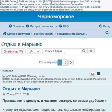
[phpBB Debug] PHP Warning
: in file
[ROOT]/phpbb/session.php
on line
580
:
sizeof():
Parameter must be an array or an object that implements Countable
[phpBB Debug] PHP Warning
: in file
[ROOT]/phpbb/session.php
on line
636
:
sizeof():
Parameter must be an array or an object that implements Countable
Черноморское
Правила
Интерактивная карта
FAQ
Вход
П
Список форумов
Туристический
Предложение жилья в Черноморске (сдать)
о
Отдых в Марьино
и
Поиск
Расширенн
Ответить
с
к
1
2
12 сообщений
След.
Наталья
[phpBB Debug] PHP Warning
: in file
[ROOT]/vendor/twig/twig/lib/Twig/Extension/Core.php
on line
1266
:
count(): Parameter
must be an array or an object that implements Countable
Отдых в Марьино
С
25 апр 2010, 07:39
о
о
Приглашаем отдохнуть в частном секторе, со всеми удобсвами.
б
щ
е
К услугам отдыхающих предоставлены отдельные меблированные
н