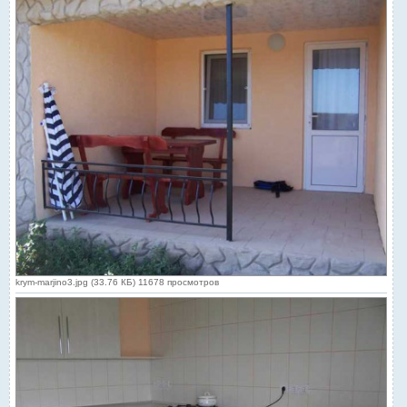
krym-marjino3.jpg (33.76 КБ) 11678 просмотров