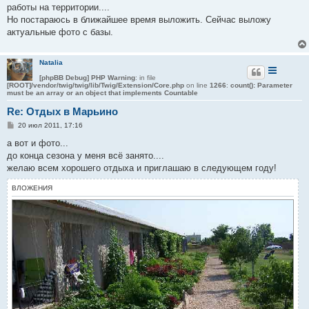
работы на территории....
Но постараюсь в ближайшее время выложить. Сейчас выложу
актуальные фото с базы.
Natalia
[phpBB Debug] PHP Warning
: in file
[ROOT]/vendor/twig/twig/lib/Twig/Extension/Core.php
on line
1266
:
count(): Parameter
must be an array or an object that implements Countable
Re: Отдых в Марьино
С
20 июл 2011, 17:16
о
о
а вот и фото...
б
до конца сезона у меня всё занято....
щ
е
желаю всем хорошего отдыха и приглашаю в следующем году!
н
и
ВЛОЖЕНИЯ
е