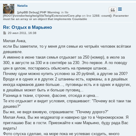
Natalia
[phpBB Debug] PHP Warning
: in file
[ROOT]/vendor/twig/twig/lib/Twig/Extension/Core.php
on line
1266
:
count(): Parameter
must be an array or an object that implements Countable
Re: Отдых в Марьино
С
20 июл 2011, 16:38
о
о
Милая Анка,
б
если Вы заметили, то у меня для семьи из четрыёх человек всётаки
щ
е
девшевле.
н
А именно в июне такая семья отдыхает за 250 (номер), в июле за
и
е
300, в августе за 330 и в сентябре за 230. Это первое. А по поводу
цен в целом, постараюсь обьяснить на примере штанов...
Почему одни можно купить условно за 20 рублей, а другие за 200?
Вроде и в одних и в других 2 штанины есть, карманы, а в дешёвых
иногда карманов даже больше..., пуговицы есть и в одних и вдругих,
в дешёвых может быть и больше пуговиц...
Разница в ткани, строчке, фасоне, отсюда и цена...
Те кто отдыхает и видит условия, спрашивают: "Почему всё таки так
дешево?"
Вы же, не видя вживую, спрашиваете: "Почему дорого?"
Милая Анка, Вы же модреатор и наверно где то в Черноморском. Я
приглашаю Вас в гости. Приезжайте к нам Марьино, буду рада Вас
видеть!
Фото спуска сделаю, на море пока не успеваю сходить, много