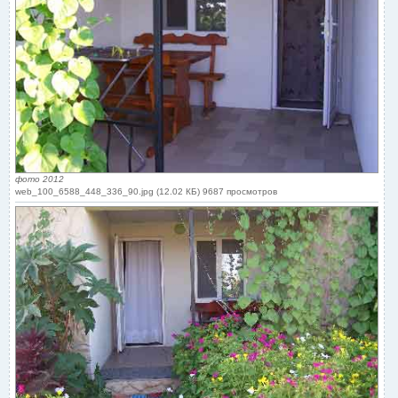
фото 2012
web_100_6588_448_336_90.jpg (12.02 КБ) 9687 просмотров