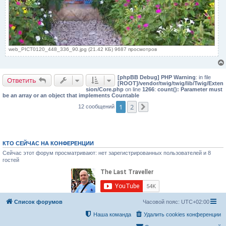
web_PICT0120_448_336_90.jpg (21.42 КБ) 9687 просмотров
[phpBB Debug] PHP Warning
: in file
Ответить
[ROOT]/vendor/twig/twig/lib/Twig/Exten
sion/Core.php
on line
1266
:
count(): Parameter must
be an array or an object that implements Countable
1
2
12 сообщений
След.
КТО СЕЙЧАС НА КОНФЕРЕНЦИИ
Сейчас этот форум просматривают: нет зарегистрированных пользователей и 8
гостей
Список форумов
Часовой пояс:
UTC+02:00
Наша команда
Удалить cookies конференции