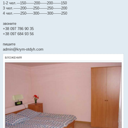
1-2 чел.---150-------200------200-------150
3 чел.------200------250-------250-------200
4 чел.------250------300-------300-------250
звоните
+38 097 786 90 35
+38 097 684 93 56
пишите
admin@krym-otdyh.com
ВЛОЖЕНИЯ