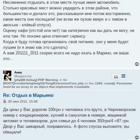
Несомненно отдыхать в этом месте лучше имея автомобиль.
Столько красивых мест можно увдидеть в этом районе, что
большинство и делало это, рассказывали мне потом восторженно,
какие места они посещали! (не всем же пузом вверх и с пивом в
авоське - клёвый отпуск).
Оценку кафе (отстой или нет) так категрично как вы дать не могу, не
ела там. Но похоже цена отвечает сервису.
Когда я буду готова организовать своё питание, оно у меня будет
лушим (и я знаю как это сделать)
А вам 201111_2011 скорее всего не надо ехать в Марино, не ваше
это...
Анка
Модератор
[phpBB Debug] PHP Warning
: in file
[ROOT]/vendor/twig/twig/lib/Twig/Extension/Core.php
on line
1266
:
count(): Parameter
must be an array or an object that implements Countable
Re: Отдых в Марьино
С
20 июл 2011, 15:36
о
о
Да цены у Вас дорогие 100грн с человека это круто, в Черноморском
б
номер с кондиционером, кухней и санузлом в номере, машинкой
щ
е
автомат и телевизором, для семьи до 4 человек 350грн/4 =87 грн.
н
Двор у Вас шикарный, понравилось. А фото спуска выложите, вы
и
е
обещали!