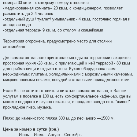
номера 33 кв.м., к каждому номеру относится:
и
е
•медлированная комната·- 20 кв.м, с кондиционером, позволяет
разместить до 3-4 человек
•отдельный душ / туалет/ умывальник - 4 кв.м, постоянно горячая и
холодная вода
•отдельная терраса- 9 кв. м, со столом и скамейками
Территория огорожена, предусмотрено место для стоянки
автомобиля.
Для самостоятельного приготовления еды на территории находится
просторная кухня -28 кв.м., с прилегающей к ней террасой - 80 кв.м
для приёма пищи и отдыха в тени. Кухня оборудована всем
необходимым: плитами, холодильниками с морозильными камерами,
микроволновыми печами, посудой и столовыми принадлежностями.
Если Вы не хотите готовить и питаться самостоятельно, к Вашим
услугам в посёлке в 100 м. есть комфортабельное кафе-бар, где вы
можете недорого и вкусно питаться, в продаже всегда есть "живое"
прохладное пиво, музыка.
Пляж: до каменистого пляжа 300 м, до песчаного —1500 м.
Цена за номер в сутки (грн.)
-------------Июнь----Июль---Август---Сентябрь