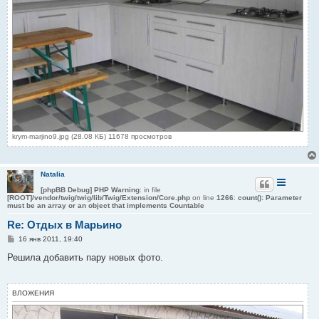
krym-marjino9.jpg (28.08 КБ) 11678 просмотров
Natalia
[phpBB Debug] PHP Warning
: in file
[ROOT]/vendor/twig/twig/lib/Twig/Extension/Core.php
on line
1266
:
count(): Parameter
must be an array or an object that implements Countable
Re: Отдых в Марьино
С
16 янв 2011, 19:40
о
о
Решила добавить пару новых фото.
б
щ
е
н
ВЛОЖЕНИЯ
и
е