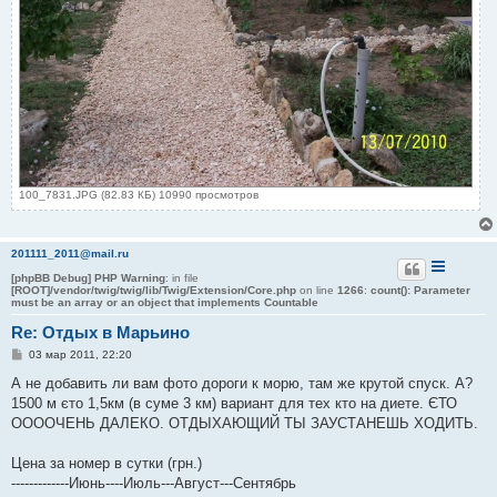
100_7831.JPG (82.83 КБ) 10990 просмотров
201111_2011@mail.ru
[phpBB Debug] PHP Warning
: in file
[ROOT]/vendor/twig/twig/lib/Twig/Extension/Core.php
on line
1266
:
count(): Parameter
must be an array or an object that implements Countable
Re: Отдых в Марьино
С
03 мар 2011, 22:20
о
о
А не добавить ли вам фото дороги к морю, там же крутой спуск. А?
б
1500 м єто 1,5км (в суме 3 км) вариант для тех кто на диете. ЄТО
щ
е
ООООЧЕНЬ ДАЛЕКО. ОТДЫХАЮЩИЙ ТЫ ЗАУСТАНЕШЬ ХОДИТЬ.
н
и
е
Цена за номер в сутки (грн.)
-------------Июнь----Июль---Август---Сентябрь