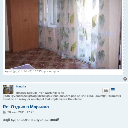
krym4.jpg (14.14 КБ) 10535 просмотров
Natalia
[phpBB Debug] PHP Warning
: in file
[ROOT]/vendor/twig/twig/lib/Twig/Extension/Core.php
on line
1266
:
count(): Parameter
must be an array or an object that implements Countable
Re: Отдых в Марьино
С
20 июл 2011, 17:25
о
о
ещё одно фото и спуск за мной!
б
щ