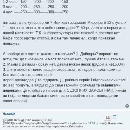
1-2 чел.---150-------200------200-------150
3 чел.------200------250-------250-------200
4 чел.------250------300-------300-------250
наташа , а не кучеряво ли ? Или как говаривал Миронов в 12 стульях
" ....чего так много, что осёс нынче дорог?" 50грн /чел это норма для
вашей местности. Т.К. инфраструктуры как таковой в поселке нет.
Кафе пососедству отстой, я сам там лично ел, когда приезжал
понырять.
А вообще кто едет отдыхать а марьино? 1. Дайверы? вариант не
ахти, так для новичков и мест толковых нет , лучше Атлеш, тарханк.
2. Мамы с детьми - сразу нет, детям нужен песок (рядом а не1500м).
3. а кто хочет от цивилизации оторваться тот едет с палатками на
Кастель(вот это самое оно).
дорогі арендодавці та підприемці , робимо сервіс і відпочиваючи самі
до вас поїдуть, а тягди їх до себе гарними фотками та обіцянками
цяцянками це жлобство типове для СЕЗОННИХ ЗАРОБІТЧАН, якими
ви і є(а не людьми бажаючими чесно заробляти т.з. господарями
своєї справи).
Наталья
[phpBB Debug] PHP Warning
: in file
[ROOT]/vendor/twig/twig/lib/Twig/Extension/Core.php
on line
1266
:
count(): Parameter
must be an array or an object that implements Countable