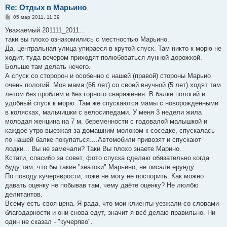
Re: Отдых в Марьино
С
05 мар 2011, 11:39
о
о
Уважаемый 201111_2011...
б
таки вы плохо ознакомились с местностью Марьино.
щ
е
Да, центральная улица упираеся в крутой спуск. Там никто к морю не
н
ходит, туда вечером приходят полюбоваться лунной дорожкой.
и
е
Больше там делать нечего.
А спуск со сторорон и особенно с нашей (правой) стороны Марьио
очень пологий. Моя мама (66 лет) со своей внучной (5 лет) ходят там
летом без проблем и без горного снаряжения. В балке пологий и
удобный спуск к морю. Там же спускаются мамы с новорожденными
в колясках, мальчишки с велосипедами. У меня 3 недели жила
молодая женцина на 7 м. беременности с годовалой малышкой и
каждое утро выезжая за домашним молоком к соседке, спускалась
по нашей балке покупаться....Автомобили привозят и спускают
лодки... Вы не замечали? Таки Вы плохо знаете Марино.
Кстати, спасибо за совет, фото спуска сделаю обязательно когда
буду там, что бы такие "знатоки" Марьино, не писали ерунду.
По поводу кучеряврости, тоже не могу не поспорить. Как можно
давать оценку не побывав там, чему даёте оценку? Не люлбю
делитантов.
Всему есть своя цена. Я рада, что мои клиенты уезжали со словами
благодарности и они снова едут, значит я всё делаю правильно. Ни
один не сказал - "кучеряво".