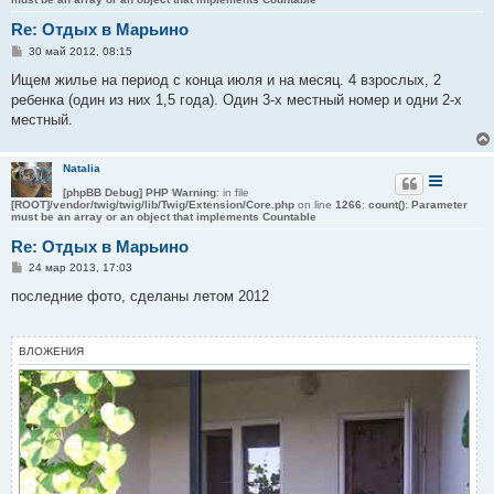
Re: Отдых в Марьино
С
30 май 2012, 08:15
о
о
Ищем жилье на период с конца июля и на месяц. 4 взрослых, 2
б
ребенка (один из них 1,5 года). Один 3-х местный номер и одни 2-х
щ
е
местный.
н
и
е
Natalia
[phpBB Debug] PHP Warning
: in file
[ROOT]/vendor/twig/twig/lib/Twig/Extension/Core.php
on line
1266
:
count(): Parameter
must be an array or an object that implements Countable
Re: Отдых в Марьино
С
24 мар 2013, 17:03
о
о
последние фото, сделаны летом 2012
б
щ
е
н
ВЛОЖЕНИЯ
и
е