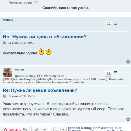
Всего голосов:
33
Спасибо, ваш голос учтён.
MonoLiT
Re: Нужна ли цена в объявлении?
С
24 июн 2010, 19:39
о
о
обезательно нужна
б
щ
е
н
и
sultan
е
[phpBB Debug] PHP Warning
: in file
[ROOT]/vendor/twig/twig/lib/Twig/Extension/Core.php
on line
1266
:
count(): Parameter
must be an array or an object that implements Countable
Re: Нужна ли цена в объявлении?
С
05 июл 2010, 15:59
о
о
Уважаемые форумчане! В некоторых объявлениях хозяева
б
указывают цену на жилье и еще какой-то курортный сбор. Поясните,
щ
е
пожалуйста, что ето такое? Спасибо.
н
и
е
[phpBB Debug] PHP Warning
: in file
Ответить