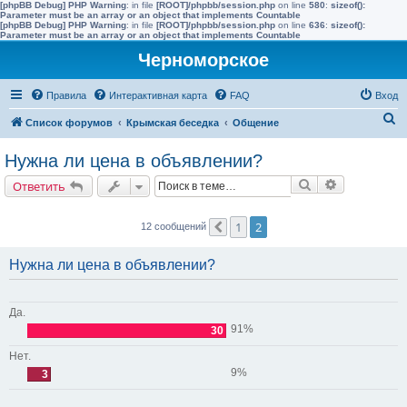
[phpBB Debug] PHP Warning
: in file
[ROOT]/phpbb/session.php
on line
580
:
sizeof():
Parameter must be an array or an object that implements Countable
[phpBB Debug] PHP Warning
: in file
[ROOT]/phpbb/session.php
on line
636
:
sizeof():
Parameter must be an array or an object that implements Countable
Черноморское
Правила
Интерактивная карта
FAQ
Вход
П
Список форумов
Крымская беседка
Общение
о
Нужна ли цена в объявлении?
и
Поиск
Расширенн
Ответить
с
к
1
2
12 сообщений
Пред.
Нужна ли цена в объявлении?
Да.
91%
30
Нет.
9%
3