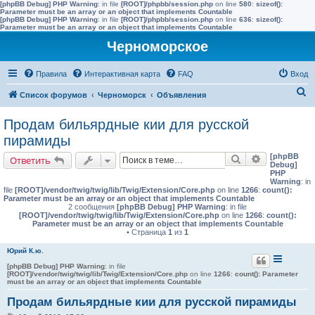
[phpBB Debug] PHP Warning
: in file
[ROOT]/phpbb/session.php
on line
580
:
sizeof():
Parameter must be an array or an object that implements Countable
[phpBB Debug] PHP Warning
: in file
[ROOT]/phpbb/session.php
on line
636
:
sizeof():
Parameter must be an array or an object that implements Countable
Черноморское
Правила
Интерактивная карта
FAQ
Вход
П
Список форумов
Черноморск
Объявления
о
Продам бильярдные кии для русской
и
пирамиды
с
[phpBB
Поиск
Расширенн
Ответить
к
Debug]
PHP
Warning
: in
file
[ROOT]/vendor/twig/twig/lib/Twig/Extension/Core.php
on line
1266
:
count():
Parameter must be an array or an object that implements Countable
2 сообщения
[phpBB Debug] PHP Warning
: in file
[ROOT]/vendor/twig/twig/lib/Twig/Extension/Core.php
on line
1266
:
count():
Parameter must be an array or an object that implements Countable
• Страница
1
из
1
Юрий К.ю.
[phpBB Debug] PHP Warning
: in file
[ROOT]/vendor/twig/twig/lib/Twig/Extension/Core.php
on line
1266
:
count(): Parameter
must be an array or an object that implements Countable
Продам бильярдные кии для русской пирамиды