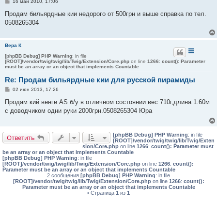
С
16 май 2010, 17:06
о
о
Продам бильярдные кии недорого от 500грн и выше справка по тел.
б
0508265304
щ
е
н
и
Вера К
е
[phpBB Debug] PHP Warning
: in file
[ROOT]/vendor/twig/twig/lib/Twig/Extension/Core.php
on line
1266
:
count(): Parameter
must be an array or an object that implements Countable
Re: Продам бильярдные кии для русской пирамиды
С
02 июн 2013, 17:26
о
о
Продам кий венге AS б/у в отличном состоянии вес 710г,длина 1.60м
б
с доводчиком одни руки 2000грн.0508265304 Юра
щ
е
н
и
[phpBB Debug] PHP Warning
: in file
е
Ответить
[ROOT]/vendor/twig/twig/lib/Twig/Exten
sion/Core.php
on line
1266
:
count(): Parameter must
be an array or an object that implements Countable
[phpBB Debug] PHP Warning
: in file
[ROOT]/vendor/twig/twig/lib/Twig/Extension/Core.php
on line
1266
:
count():
Parameter must be an array or an object that implements Countable
2 сообщения
[phpBB Debug] PHP Warning
: in file
[ROOT]/vendor/twig/twig/lib/Twig/Extension/Core.php
on line
1266
:
count():
Parameter must be an array or an object that implements Countable
• Страница
1
из
1