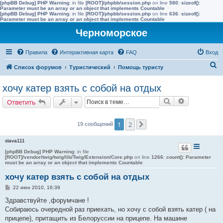
[phpBB Debug] PHP Warning
: in file
[ROOT]/phpbb/session.php
on line
580
:
sizeof():
Parameter must be an array or an object that implements Countable
[phpBB Debug] PHP Warning
: in file
[ROOT]/phpbb/session.php
on line
636
:
sizeof():
Parameter must be an array or an object that implements Countable
Черноморское
Правила
Интерактивная карта
FAQ
Вход
П
Список форумов
Туристический
Помощь туристу
о
хочу катер взять с собой на отдых
и
Поиск
Расширенн
Ответить
с
к
1
2
19 сообщений
След.
slava111
[phpBB Debug] PHP Warning
: in file
[ROOT]/vendor/twig/twig/lib/Twig/Extension/Core.php
on line
1266
:
count(): Parameter
must be an array or an object that implements Countable
хочу катер взять с собой на отдых
С
22 июн 2010, 16:39
о
о
Здравствуйте ,форумчане !
б
Собираюсь очередной раз приехать, но хочу с собой взять катер ( на
щ
е
прицепе), притащить из Белоруссии на прицепе. На машине
н