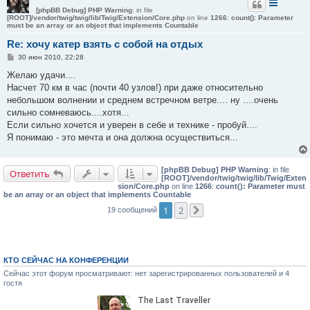
[phpBB Debug] PHP Warning
: in file
[ROOT]/vendor/twig/twig/lib/Twig/Extension/Core.php
on line
1266
:
count(): Parameter
must be an array or an object that implements Countable
Re: хочу катер взять с собой на отдых
С
30 июн 2010, 22:28
о
о
Желаю удачи....
б
Насчет 70 км в час (почти 40 узлов!) при даже относительно
щ
е
небольшом волнении и среднем встречном ветре.... ну ....очень
н
сильно сомневаюсь....хотя...
и
е
Если сильно хочется и уверен в себе и технике - пробуй....
Я понимаю - это мечта и она должна осуществиться...
[phpBB Debug] PHP Warning
: in file
Ответить
[ROOT]/vendor/twig/twig/lib/Twig/Exten
sion/Core.php
on line
1266
:
count(): Parameter must
be an array or an object that implements Countable
1
2
19 сообщений
След.
КТО СЕЙЧАС НА КОНФЕРЕНЦИИ
Сейчас этот форум просматривают: нет зарегистрированных пользователей и 4
гостя