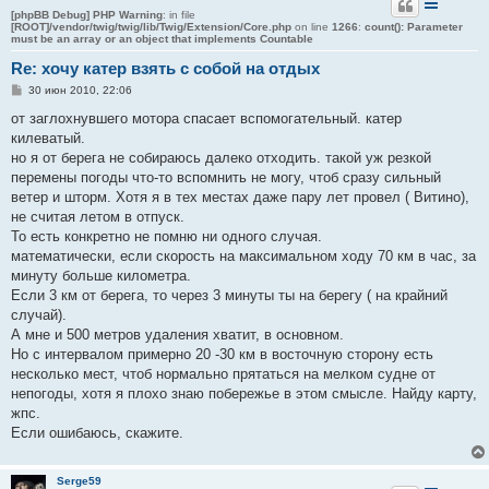
[phpBB Debug] PHP Warning
: in file
[ROOT]/vendor/twig/twig/lib/Twig/Extension/Core.php
on line
1266
:
count(): Parameter
must be an array or an object that implements Countable
Re: хочу катер взять с собой на отдых
С
30 июн 2010, 22:06
о
о
от заглохнувшего мотора спасает вспомогательный. катер
б
килеватый.
щ
е
но я от берега не собираюсь далеко отходить. такой уж резкой
н
перемены погоды что-то вспомнить не могу, чтоб сразу сильный
и
е
ветер и шторм. Хотя я в тех местах даже пару лет провел ( Витино),
не считая летом в отпуск.
То есть конкретно не помню ни одного случая.
математически, если скорость на максимальном ходу 70 км в час, за
минуту больше километра.
Если 3 км от берега, то через 3 минуты ты на берегу ( на крайний
случай).
А мне и 500 метров удаления хватит, в основном.
Но с интервалом примерно 20 -30 км в восточную сторону есть
несколько мест, чтоб нормально прятаться на мелком судне от
непогоды, хотя я плохо знаю побережье в этом смысле. Найду карту,
жпс.
Если ошибаюсь, скажите.
Serge59