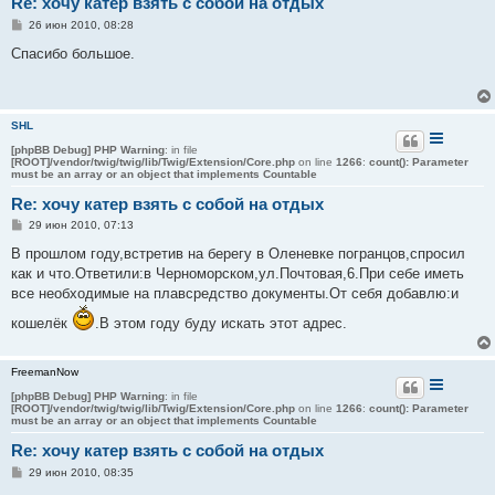
Re: хочу катер взять с собой на отдых
С
26 июн 2010, 08:28
о
о
Спасибо большое.
б
щ
е
н
и
SHL
е
[phpBB Debug] PHP Warning
: in file
[ROOT]/vendor/twig/twig/lib/Twig/Extension/Core.php
on line
1266
:
count(): Parameter
must be an array or an object that implements Countable
Re: хочу катер взять с собой на отдых
С
29 июн 2010, 07:13
о
о
В прошлом году,встретив на берегу в Оленевке погранцов,спросил
б
как и что.Ответили:в Черноморском,ул.Почтовая,6.При себе иметь
щ
е
все необходимые на плавсредство документы.От себя добавлю:и
н
и
кошелёк
.В этом году буду искать этот адрес.
е
FreemanNow
[phpBB Debug] PHP Warning
: in file
[ROOT]/vendor/twig/twig/lib/Twig/Extension/Core.php
on line
1266
:
count(): Parameter
must be an array or an object that implements Countable
Re: хочу катер взять с собой на отдых
С
29 июн 2010, 08:35
о