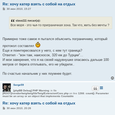
Re: хочу катер взять с собой на отдых
С
30 июн 2010, 15:27
о
о
б
slava111 писал(а):
щ
е
Все моря - это чья-то приграничная зона. Так что, жить без мечты ?
н
и
е
Примерно тоже самое я пытался объяснить пограничнику, который
протокол составлял
Еще и поинтересовался у него, с кем тут граница?
Ответил - "вон там, наискосок, 320 км до Турции"...
И мои заверения, что я на своей надувнушке опасаюсь дальше 100
метров от берега отплывать, его не убедили..
По счастью начальник у них поумнее будет.
Serge59
[phpBB Debug] PHP Warning
: in file
[ROOT]/vendor/twig/twig/lib/Twig/Extension/Core.php
on line
1266
:
count(): Parameter
must be an array or an object that implements Countable
Re: хочу катер взять с собой на отдых
С
30 июн 2010, 20:26
о
о