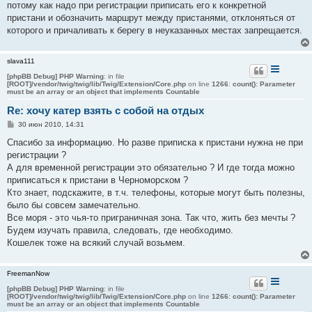
потому как надо при регистрации приписать его к конкретной
пристани и обозначить маршрут между пристанями, отклоняться от
которого и причаливать к берегу в неуказанных местах запрещается.
slava111
[phpBB Debug] PHP Warning
: in file
[ROOT]/vendor/twig/twig/lib/Twig/Extension/Core.php
on line
1266
:
count(): Parameter
must be an array or an object that implements Countable
Re: хочу катер взять с собой на отдых
С
30 июн 2010, 14:31
о
о
Спасибо за информацию. Но разве приписка к пристани нужна не при
б
регистрации ?
щ
е
А для временной регистрации это обязательно ? И где тогда можно
н
приписаться к пристани в Черноморском ?
и
е
Кто знает, подскажите, в т.ч. телефоны, которые могут быть полезны,
было бы совсем замечательно.
Все моря - это чья-то приграничная зона. Так что, жить без мечты ?
Будем изучать правила, следовать, где необходимо.
Кошелек тоже на всякий случай возьмем.
FreemanNow
[phpBB Debug] PHP Warning
: in file
[ROOT]/vendor/twig/twig/lib/Twig/Extension/Core.php
on line
1266
:
count(): Parameter
must be an array or an object that implements Countable