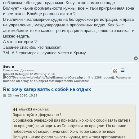
побережье объездил, куда смог. Хочу то же самое по воде.
и
е
Волнует - какие формальности нужны, все ж таки приграничная зона
и все такое. Вообще реально ли это ?
В наличии - маломерное судно на белорусской регистрации, и права
на управление , международные в прибрежных водах. Как бы с
автомобилем то же самое - регистрация и права , плюс страховка - и
можно ездить.
А что с катером ?
Заранее спасибо, кто поможет.
ЗЫ. А Черноморск - лучшее место в Крыму.
Serg_p
Пансионат Динамикс
[phpBB Debug] PHP Warning
: in file
[ROOT]/vendor/twig/twig/lib/Twig/Extension/Core.php
on line
1266
:
count(): Parameter
must be an array or an object that implements Countable
Re: хочу катер взять с собой на отдых
С
23 июн 2010, 10:18
о
о
б
slava111 писал(а):
щ
е
Здравствуйте ,форумчане !
н
Собираюсь очередной раз приехать, но хочу с собой взять катер (
и
е
на прицепе), притащить из Белоруссии на прицепе. На машине
побережье объездил, куда смог. Хочу то же самое по воде.
Волнует - какие формальности нужны, все ж таки приграничная