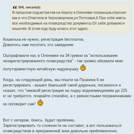
о
б
SHL писал(а):
щ
е
В прошлом году,встретив на берегу в Оленевке погранцов,спросил
н
как и что.Ответили:в Черноморском,ул.Почтовая,6.При себе иметь
и
е
все необходимые на плавсредство документы.От себя добавлю:и
кошелёк .В этом году буду искать этот адрес.
Кошелька не нужно, регистрация бесплатна.
Довелось нам посетить это заведение.
Оштрафовали нас в Оленевке на 34 гривни за "использование
незарегистрированного плавсредства" - так громко обозвали мою
полутораместную китайскую надувнушку
Когда, на следующий день, мы пошли на Пушкина 6 ее
регистрировать - вышел баальшой такой дяденька, посмеялся и
сказал, что "никакой регистрации на лодку водоизмещением до 225
кг не требуется, плавайте спокойно, а с ревностными пограничниками
он поговорит сам"
Вот с катером, боюсь, будет проблема..
Зарегистрировать то сложности не составит, а вот пользоваться
плавсредством в приграничной зоне довольно проблематично,