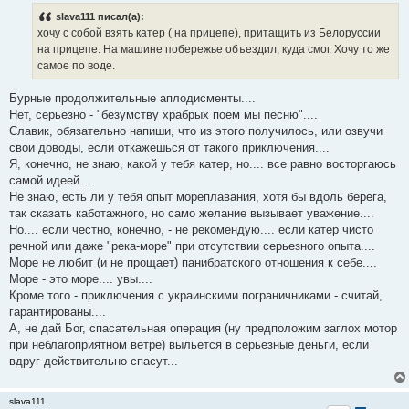
б
slava111 писал(а):
щ
е
хочу с собой взять катер ( на прицепе), притащить из Белоруссии
н
на прицепе. На машине побережье объездил, куда смог. Хочу то же
и
е
самое по воде.
Бурные продолжительные аплодисменты....
Нет, серьезно - "безумству храбрых поем мы песню"....
Славик, обязательно напиши, что из этого получилось, или озвучи
свои доводы, если откажешься от такого приключения....
Я, конечно, не знаю, какой у тебя катер, но.... все равно восторгаюсь
самой идеей....
Не знаю, есть ли у тебя опыт мореплавания, хотя бы вдоль берега,
так сказать каботажного, но само желание вызывает уважение....
Но.... если честно, конечно, - не рекомендую.... если катер чисто
речной или даже "река-море" при отсутствии серьезного опыта....
Море не любит (и не прощает) панибратского отношения к себе....
Море - это море.... увы....
Кроме того - приключения с украинскими пограничниками - считай,
гарантированы....
А, не дай Бог, спасательная операция (ну предположим заглох мотор
при неблагоприятном ветре) выльется в серьезные деньги, если
вдруг действительно спасут...
slava111