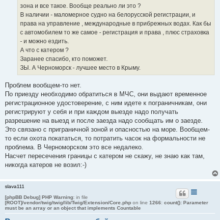
зона и все такое. Вообще реально ли это ?
В наличии - маломерное судно на белорусской регистрации, и
права на управление , международные в прибрежных водах. Как бы
с автомобилем то же самое - регистрация и права , плюс страховка
- и можно ездить.
А что с катером ?
Заранее спасибо, кто поможет.
ЗЫ. А Черноморск - лучшее место в Крыму.
Проблем вообщем-то нет.
По приезду необходимо обратиться в МЧС, они выдают временное
регистрационное удостоверение, с ним идете к пограничникам, они
регистрируют у себя и при каждом выезде надо получать
разрешение на выезд и после заезда надо сообщать им о заезде.
Это связано с приграничной зоной и опасностью на море. Вообщем-
то если охота покататься, то потратить часок на формальности не
проблема. В Черноморском это все недалеко.
Насчет пересечения границы с катером не скажу, не знаю как там,
никогда катеров не возил:-)
slava111
[phpBB Debug] PHP Warning
: in file
[ROOT]/vendor/twig/twig/lib/Twig/Extension/Core.php
on line
1266
:
count(): Parameter
must be an array or an object that implements Countable