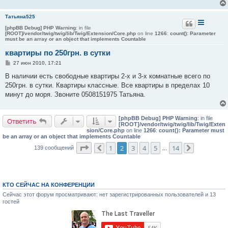
Татьяна525
[phpBB Debug] PHP Warning
: in file
[ROOT]/vendor/twig/twig/lib/Twig/Extension/Core.php
on line
1266
:
count(): Parameter
must be an array or an object that implements Countable
квартиры по 250грн. в сутки
С
27 июн 2010, 17:21
о
о
В наличии есть свободные квартиры 2-х и 3-х комнатные всего по
б
250грн. в сутки. Квартиры классные. Все квартиры в пределах 10
щ
е
минут до моря. Звоните 0508151975 Татьяна.
н
и
е
[phpBB Debug] PHP Warning
: in file
Ответить
[ROOT]/vendor/twig/twig/lib/Twig/Exten
sion/Core.php
on line
1266
:
count(): Parameter must
be an array or an object that implements Countable
Страница
2
из
14
1
2
3
4
5
14
139 сообщений
Пред.
…
След.
КТО СЕЙЧАС НА КОНФЕРЕНЦИИ
Сейчас этот форум просматривают: нет зарегистрированных пользователей и 13
гостей