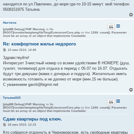
е
находится по ул.Павленко, до моря где-то 10-15 минут. мой телефон
н
0508151975 Татьяна
и
е
Настюха
[phpBB Debug] PHP Warning
: in file
[ROOT]/vendor/twig/twig/lib/Twig/Extension/Core.php
on line
1266
:
count(): Parameter
must be an array or an object that implements Countable
Re: комфортное жилье недорого
С
10 июн 2010, 14:46
о
о
Здравствуйте!
б
Интересует 3-местный номер со всеми удобствами В НОМЕРЕ (душ,
щ
е
туалет, телевизор) для отдыха в период с 05.07 по 16.07. Отдыхать
н
будут три девушки (мама с дочерью и подруга). Желательно иметь
и
е
возможность готовить и не далеко от моря (мин.15 не больше).
С уважением gavrit@bigmir.net
Татьяна525
[phpBB Debug] PHP Warning
: in file
[ROOT]/vendor/twig/twig/lib/Twig/Extension/Core.php
on line
1266
:
count(): Parameter
must be an array or an object that implements Countable
Сдаю квартиры под ключ.
С
18 июн 2010, 12:15
о
о
Кто собрался отдохнуть в Черноморском, есть свободные квартиры