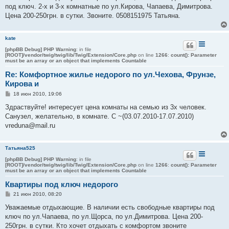
б
под ключ. 2-х и 3-х комнатные по ул.Кирова, Чапаева, Димитрова.
щ
е
Цена 200-250грн. в сутки. Звоните. 0508151975 Татьяна.
н
и
е
kate
[phpBB Debug] PHP Warning
: in file
[ROOT]/vendor/twig/twig/lib/Twig/Extension/Core.php
on line
1266
:
count(): Parameter
must be an array or an object that implements Countable
Re: Комфортное жилье недорого по ул.Чехова, Фрунзе,
Кирова и
С
18 июн 2010, 19:06
о
о
Здраствуйте! интересует цена комнаты на семью из 3х человек.
б
Санузел, желательно, в комнате. С ~(03.07.2010-17.07.2010)
щ
е
vreduna@mail.ru
н
и
е
Татьяна525
[phpBB Debug] PHP Warning
: in file
[ROOT]/vendor/twig/twig/lib/Twig/Extension/Core.php
on line
1266
:
count(): Parameter
must be an array or an object that implements Countable
Квартиры под ключ недорого
С
21 июн 2010, 08:20
о
о
Уважаемые отдыхающие. В наличии есть свободные квартиры под
б
ключ по ул.Чапаева, по ул.Щорса, по ул.Димитрова. Цена 200-
щ
е
250грн. в сутки. Кто хочет отдыхать с комфортом звоните