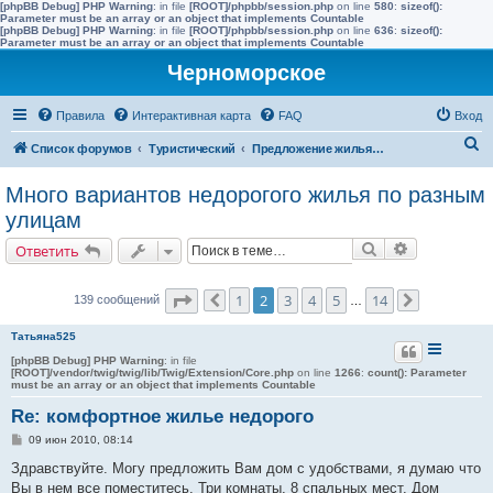
[phpBB Debug] PHP Warning
: in file
[ROOT]/phpbb/session.php
on line
580
:
sizeof():
Parameter must be an array or an object that implements Countable
[phpBB Debug] PHP Warning
: in file
[ROOT]/phpbb/session.php
on line
636
:
sizeof():
Parameter must be an array or an object that implements Countable
Черноморское
Правила
Интерактивная карта
FAQ
Вход
П
Список форумов
Туристический
Предложение жилья в Черноморске (сдать)
о
Много вариантов недорогого жилья по разным
и
улицам
с
Поиск
Расширенн
Ответить
к
Страница
2
из
14
1
2
3
4
5
14
139 сообщений
Пред.
…
След.
Татьяна525
[phpBB Debug] PHP Warning
: in file
[ROOT]/vendor/twig/twig/lib/Twig/Extension/Core.php
on line
1266
:
count(): Parameter
must be an array or an object that implements Countable
Re: комфортное жилье недорого
С
09 июн 2010, 08:14
о
о
Здравствуйте. Могу предложить Вам дом с удобствами, я думаю что
б
Вы в нем все поместитесь. Три комнаты, 8 спальных мест. Дом
щ