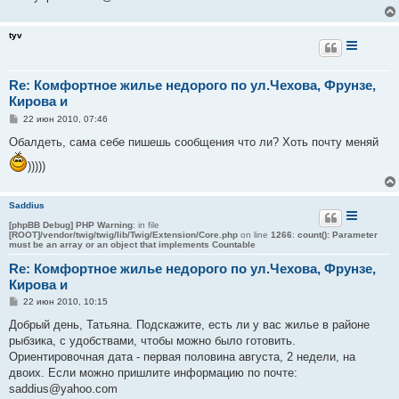
tyv
Re: Комфортное жилье недорого по ул.Чехова, Фрунзе,
Кирова и
С
22 июн 2010, 07:46
о
о
Обалдеть, сама себе пишешь сообщения что ли? Хоть почту меняй
б
щ
)))))
е
н
и
е
Saddius
[phpBB Debug] PHP Warning
: in file
[ROOT]/vendor/twig/twig/lib/Twig/Extension/Core.php
on line
1266
:
count(): Parameter
must be an array or an object that implements Countable
Re: Комфортное жилье недорого по ул.Чехова, Фрунзе,
Кирова и
С
22 июн 2010, 10:15
о
о
Добрый день, Татьяна. Подскажите, есть ли у вас жилье в районе
б
рыбзика, с удобствами, чтобы можно было готовить.
щ
е
Ориентировочная дата - первая половина августа, 2 недели, на
н
двоих. Если можно пришлите информацию по почте:
и
е
saddius@yahoo.com