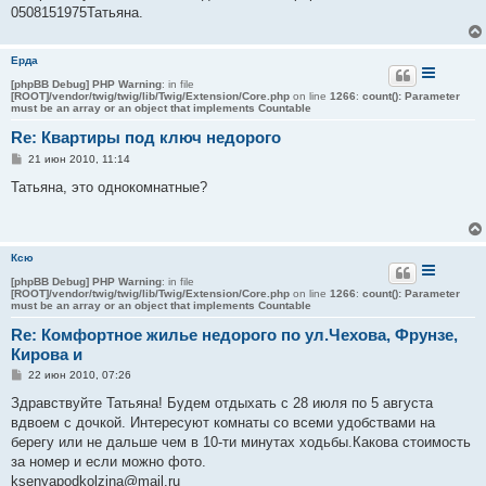
н
0508151975Татьяна.
и
е
Ерда
[phpBB Debug] PHP Warning
: in file
[ROOT]/vendor/twig/twig/lib/Twig/Extension/Core.php
on line
1266
:
count(): Parameter
must be an array or an object that implements Countable
Re: Квартиры под ключ недорого
С
21 июн 2010, 11:14
о
о
Татьяна, это однокомнатные?
б
щ
е
н
и
Ксю
е
[phpBB Debug] PHP Warning
: in file
[ROOT]/vendor/twig/twig/lib/Twig/Extension/Core.php
on line
1266
:
count(): Parameter
must be an array or an object that implements Countable
Re: Комфортное жилье недорого по ул.Чехова, Фрунзе,
Кирова и
С
22 июн 2010, 07:26
о
о
Здравствуйте Татьяна! Будем отдыхать с 28 июля по 5 августа
б
вдвоем с дочкой. Интересуют комнаты со всеми удобствами на
щ
е
берегу или не дальше чем в 10-ти минутах ходьбы.Какова стоимость
н
за номер и если можно фото.
и
е
ksenyapodkolzina@mail.ru