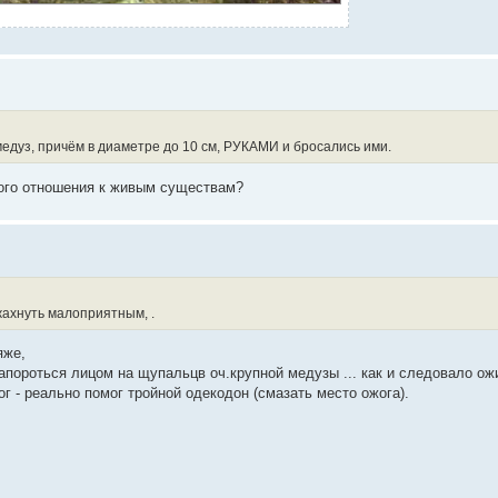
медуз, причём в диаметре до 10 см, РУКАМИ и бросались ими.
ного отношения к живым существам?
жжахнуть малоприятным, .
яже,
апороться лицом на щупальцв оч.крупной медузы ... как и следовало ож
ог - реально помог тройной одекодон (смазать место ожога).