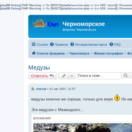
[phpBB Debug] PHP Warning
: in file
[ROOT]/phpbb/session.php
on line
580
:
sizeof(): Parame
[phpBB Debug] PHP Warning
: in file
[ROOT]/phpbb/session.php
on line
636
:
sizeof(): Parame
Черноморское
форумы Черноморска
Ссылки
Правила
Интерактивная карта
FAQ
Список форумов
Черноморск
Живая география
Фл
Медузы
П
Ответить
С
cherud
»
01 авг 2007, 11:57
о
о
медузы конечно же хороши, только для моря
Но как
б
щ
е
Эти медузки с Межводного....
н
и
е
ВЛОЖЕНИЯ