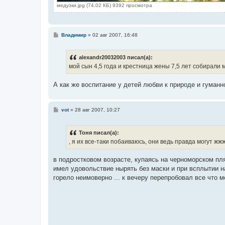
медузки.jpg (74.02 КБ) 9392 просмотра
С
Владимир
»
02 авг 2007, 16:48
о
о
б
alexandr20032003 писал(а):
щ
е
мой сын 4,5 года и крестница жены 7,5 лет собирали 
н
и
е
А как же воспитание у детей любви к природе и гуман
С
vot
»
28 авг 2007, 10:27
о
о
б
Тоня писал(а):
щ
е
, я их все-таки побаиваюсь, они ведь правда могут ж
н
и
е
в подростковом возрасте, купаясь на черноморском пл
имел удовольствие нырять без маски и при всплытии н
горело неимоверно ... к вечеру перепробовал все что м