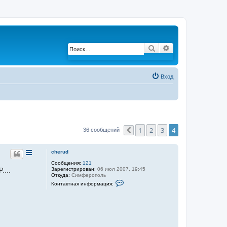
Поиск
Расширенный по
Вход
1
2
3
4
36 сообщений
Пред.
cherud
Сообщения:
121
Зарегистрирован:
06 июл 2007, 19:45
....
Откуда:
Симферополь
К
Контактная информация:
о
н
т
а
к
т
н