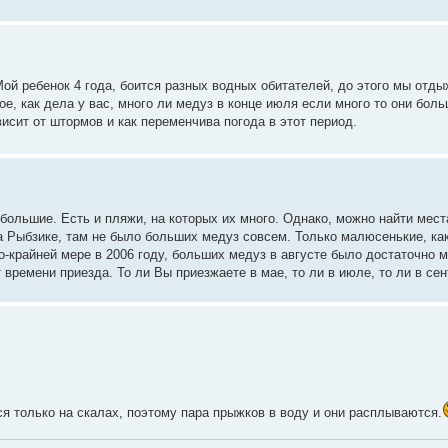
й ребенок 4 года, боится разных водных обитателей, до этого мы отды
ое, как дела у вас, много ли медуз в конце июля если много то они бол
исит от штормов и как переменчива погода в этот период.
большие. Есть и пляжи, на которых их много. Однако, можно найти мест
 на Рыбзике, там не было больших медуз совсем. Только малюсенькие, как
-крайней мере в 2006 году, больших медуз в августе было достаточно м
 времени приезда. То ли Вы приезжаете в мае, то ли в июле, то ли в сен
ся только на скалах, поэтому пара прыжков в воду и они расплываются.