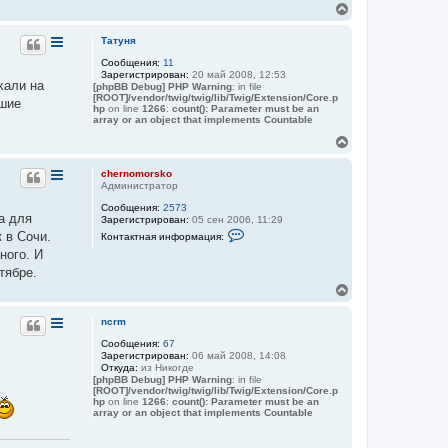
В
е
р
Татуня
н
Сообщения:
11
у
Зарегистрирован:
20 май 2008, 12:53
т
хали на
[phpBB Debug] PHP Warning
: in file
ь
[ROOT]/vendor/twig/twig/lib/Twig/Extension/Core.p
ьшие
с
hp
on line
1266
:
count(): Parameter must be an
я
array or an object that implements Countable
к
В
н
е
а
р
chernomorsko
ч
н
Администратор
а
у
л
Сообщения:
2573
т
у
а для
Зарегистрирован:
05 сен 2006, 11:29
ь
К
 в Сочи.
Контактная информация:
с
о
я
ного. И
н
к
т
тябре.
а
н
В
к
а
е
т
ч
н
р
а
ncrm
а
н
л
я
Сообщения:
67
у
у
и
Зарегистрирован:
06 май 2008, 14:08
т
н
Откуда:
из Никогде
ь
ф
[phpBB Debug] PHP Warning
: in file
с
о
[ROOT]/vendor/twig/twig/lib/Twig/Extension/Core.p
р
я
hp
on line
1266
:
count(): Parameter must be an
м
array or an object that implements Countable
к
а
н
ц
а
и