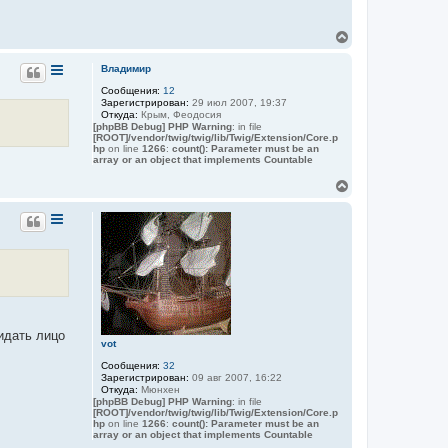
В
е
р
Владимир
н
Сообщения:
12
у
Зарегистрирован:
29 июл 2007, 19:37
т
Откуда:
Крым, Феодосия
ь
[phpBB Debug] PHP Warning
: in file
с
[ROOT]/vendor/twig/twig/lib/Twig/Extension/Core.p
я
hp
on line
1266
:
count(): Parameter must be an
array or an object that implements Countable
к
н
В
а
е
ч
р
а
н
л
у
у
т
ь
с
я
к
н
идать лицо
а
vot
ч
Сообщения:
32
а
Зарегистрирован:
09 авг 2007, 16:22
л
Откуда:
Мюнхен
у
[phpBB Debug] PHP Warning
: in file
[ROOT]/vendor/twig/twig/lib/Twig/Extension/Core.p
hp
on line
1266
:
count(): Parameter must be an
array or an object that implements Countable