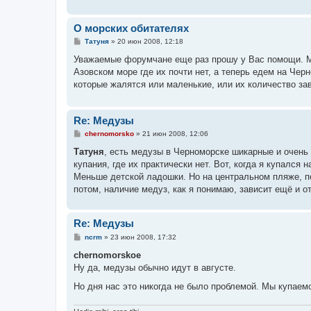
О морских обитателях
С
Татуня
»
20 июн 2008, 12:18
о
о
Уважаемые форумчане еще раз прошу у Вас помощи. Мо
б
Азовском море где их почти нет, а теперь едем на Черн
щ
е
которые жалятся или маленькие, или их количество зав
н
и
е
Re: Медузы
С
chernomorsko
»
21 июн 2008, 12:06
о
о
Татуня
, есть медузы в Черноморске шикарные и очень 
б
купания, где их практически нет. Вот, когда я купался
щ
е
Меньше детской ладошки. Но на центральном пляже, по
н
потом, наличие медуз, как я понимаю, зависит ещё и от
и
е
Re: Медузы
С
ncrm
»
23 июн 2008, 17:32
о
о
chernomorskoe
б
Ну да, медузы обычно идут в августе.
щ
е
Но дня нас это никогда не было проблемой. Мы купаем
н
и
е