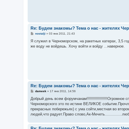
Re: Будем знакомы? Тема о нас - жителях Чер
С
nostalji
»
03 янв 2011, 21:43
о
о
Я служил в Черноморском, на ракетных катерах, 3,5 год
б
же воду не войдешь. Хочу войти и войду ...наверное.
щ
е
н
и
е
Re: Будем знакомы? Тема о нас - жителях Чер
С
dameek
»
17 янв 2011, 14:56
о
о
Добрый день всем форумчанам!!!!!!!!!!!!!!!!!!Огромно
б
Черноморского это по истине ВЕЛИКОЕ событие.Прочла
щ
е
прекрасных побережьях) с ума сойти,местная во втором
н
людей,что радует.Право слово,Ак-Мечеть...............лю
и
е
Re: Будем знакомы? Тема о нас - жителях Чер