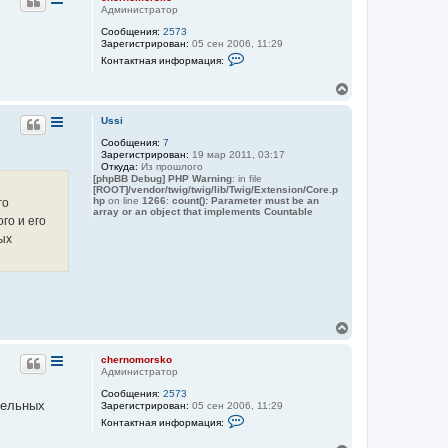
н
Администратор
л
у
у
Сообщения:
2573
т
Зарегистрирован:
05 сен 2006, 11:29
ь
К
Контактная информация:
с
о
я
н
В
к
т
е
а
н
к
р
а
Ussi
т
н
ч
н
Сообщения:
7
у
а
а
Зарегистрирован:
19 мар 2011, 03:17
т
л
я
Откуда:
Из прошлого
ь
у
и
[phpBB Debug] PHP Warning
: in file
с
н
[ROOT]/vendor/twig/twig/lib/Twig/Extension/Core.p
ф
я
hp
on line
1266
:
count(): Parameter must be an
го
о
array or an object that implements Countable
к
го и его
р
н
м
ых
а
а
ч
ц
а
и
я
л
п
у
о
л
В
ь
е
з
р
о
chernomorsko
в
н
Администратор
а
у
т
Сообщения:
2573
т
е
тельных
Зарегистрирован:
05 сен 2006, 11:29
ь
л
К
Контактная информация:
с
я
о
я
c
н