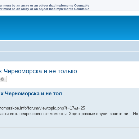
ter must be an array or an object that implements Countable
ter must be an array or an object that implements Countable
х Черноморска и не только
оиск
Расширенный поиск
ях Черноморска и не тол
nomorskoe.info/forum/viewtopic.php?f=17&t=25
части есть непроясненные моменты. Ходят разные слухи, знаете-ли... Но