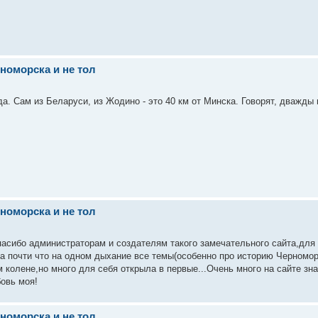
номорска и не тол
а. Сам из Беларуси, из Жодино - это 40 км от Минска. Говорят, дважды 
номорска и не тол
е спасибо администраторам и создателям такого замечательного сайта,для
 почти что на одном дыхание все темы(особенно про историю Черноморс
 колене,но много для себя открыла в первые...Очень много на сайте зн
бовь моя!
номорска и не тол