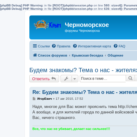
[phpBB Debug] PHP Warning
: in file
[ROOT]/phpbb/session.php
on line
580
:
sizeof(): Parame
[phpBB Debug] PHP Warning
: in file
[ROOT]/phpbb/session.php
on line
636
:
sizeof(): Parame
Черноморское
форумы Черноморска
Ссылки
Правила
Интерактивная карта
FAQ
Список форумов
Крымская беседка
Общение
Будем знакомы? Тема о нас - жителя
П
Ответить
Re: Будем знакомы? Тема о нас - жител
С
ИгорЕвич
»
17 авг 2010, 17:52
о
о
Надя, многое для Вас может прояснить тема http://cher
б
А вообще, и для жителей города по данной войсковой 
щ
е
Вас, ничего страшного.
н
и
е
Все, что нас не убивает, делает нас сильнее!!!