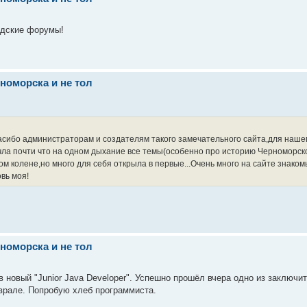
одские форумы!
номорска и не тол
е спасибо администраторам и создателям такого замечательного сайта,для наше
а почти что на одном дыхание все темы(особенно про историю Черноморско
ом колене,но много для себя открыла в первые...Очень много на сайте знаком
овь моя!
номорска и не тол
 в новый "Junior Java Developer". Успешно прошёл вчера одно из заключи
врале. Попробую хлеб программиста.