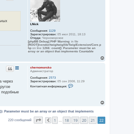
ч
r
н
у
s
а
а
т
k
л
я
o
ь
у
и
с
н
ф
я
ьных
о
к
LNick
р
н
м
Сообщения:
1129
а
а
Зарегистрирован:
05 июл 2011, 18:13
ч
ц
Откуда:
Черноморское
а
и
[phpBB Debug] PHP Warning
: in file
[ROOT]/vendor/twig/twig/lib/Twig/Extension/Core.p
я
л
hp
on line
1266
:
count(): Parameter must be an
п
у
array or an object that implements Countable
о
л
В
ь
е
з
р
о
chernomorsko
в
н
Администратор
а
у
т
Сообщения:
2573
т
а через
е
Зарегистрирован:
05 сен 2006, 11:29
ь
л
К
другое
Контактная информация:
с
я
о
я
е подобные
c
н
h
к
т
e
а
н
В
r
к
а
n
е
т
ч
o
н
р
(): Parameter must be an array or an object that implements
а
m
а
н
л
o
я
у
Страница
22
из
22
1
18
19
20
21
22
220 сообщений
Пред.
…
r
у
и
т
s
н
ь
k
ф
o
с
о