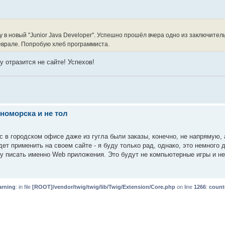
у в новый "Junior Java Developer". Успешно прошёл вчера одно из заключител
феврале. Попробую хлеб программиста.
 отразится не сайте! Успехов!
номорска и не тол
 в городском офисе даже из гугла были заказы, конечно, не напрямую, 
ет применить на своем сайте - я буду только рад, однако, это немного 
уду писать именно Web приложения. Это будут не компьютерные игры и н
rning
: in file
[ROOT]/vendor/twig/twig/lib/Twig/Extension/Core.php
on line
1266
:
count