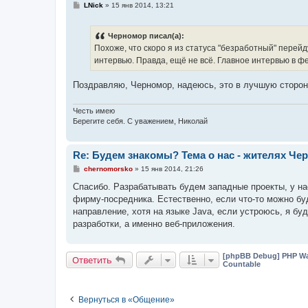
С
LNick
»
15 янв 2014, 13:21
о
о
б
Черномор писал(а):
щ
е
Похоже, что скоро я из статуса "безработный" перейд
н
интервью. Правда, ещё не всё. Главное интервью в 
и
е
Поздравляю, Черномор, надеюсь, это в лучшую сторону
Честь имею
Берегите себя. С уважением, Николай
Re: Будем знакомы? Тема о нас - жителях Чер
С
chernomorsko
»
15 янв 2014, 21:26
о
о
Спасибо. Разрабатывать будем западные проекты, у нас
б
фирму-посредника. Естественно, если что-то можно буд
щ
е
направление, хотя на языке Java, если устроюсь, я б
н
разработки, а именно веб-приложения.
и
е
[phpBB Debug] PHP Wa
Ответить
Countable
Вернуться в «Общение»