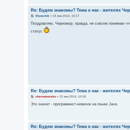
н
и
е
Re: Будем знакомы? Тема о нас - жителях Чер
С
Showchik
»
15 янв 2014, 10:17
о
о
Поздравляю, Черномор, правда, не совсем понимаю что 
б
щ
статус
е
н
и
е
Re: Будем знакомы? Тема о нас - жителях Чер
С
chernomorsko
»
15 янв 2014, 10:28
о
о
Это значит - программист-новичок на языке Java.
б
щ
е
н
и
е
Re: Будем знакомы? Тема о нас - жителях Чер