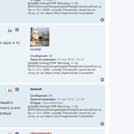
[phpBB Debug] PHP Warning
: in file
[ROOT]/vendor/twig/twig/lib/Twig/Extension/Core.p
hp
on line
1266
:
count(): Parameter must be an
array or an object that implements Countable
В
е
р
н
у
т
в одну и ту
ь
с
nostalji
я
Сообщения:
15
к
Зарегистрирован:
01 янв 2011, 22:21
н
[phpBB Debug] PHP Warning
: in file
а
[ROOT]/vendor/twig/twig/lib/Twig/Extension/Core.p
ч
hp
on line
1266
:
count(): Parameter must be an
array or an object that implements Countable
а
л
В
у
е
р
dameek
н
Сообщения:
65
у
Зарегистрирован:
11 янв 2011, 21:16
т
 нашего
Откуда:
Черноморское
ь
[phpBB Debug] PHP Warning
: in file
кого и его
с
[ROOT]/vendor/twig/twig/lib/Twig/Extension/Core.p
я
акомых
hp
on line
1266
:
count(): Parameter must be an
array or an object that implements Countable
к
н
В
а
е
ч
р
а
chernomorsko