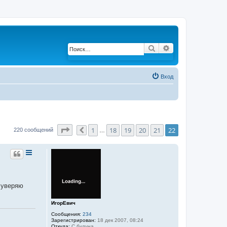
Поиск
Расширенный по
Вход
Страница
22
из
22
1
18
19
20
21
22
220 сообщений
Пред.
…
 уверяю
ИгорЕвич
Сообщения:
234
Зарегистрирован:
18 дек 2007, 08:24
Откуда:
С будуна