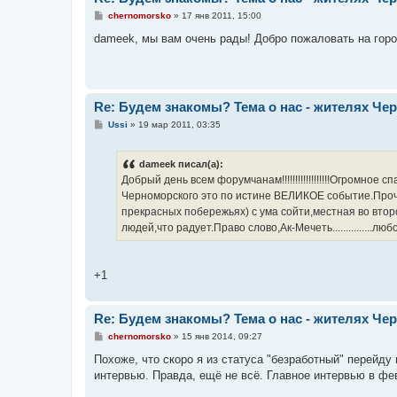
С
chernomorsko
»
17 янв 2011, 15:00
о
о
dameek, мы вам очень рады! Добро пожаловать на гор
б
щ
е
н
и
е
Re: Будем знакомы? Тема о нас - жителях Чер
С
Ussi
»
19 мар 2011, 03:35
о
о
б
dameek писал(а):
щ
е
Добрый день всем форумчанам!!!!!!!!!!!!!!!!!!Огромно
н
Черноморского это по истине ВЕЛИКОЕ событие.Прочл
и
е
прекрасных побережьях) с ума сойти,местная во втор
людей,что радует.Право слово,Ак-Мечеть...............люб
+1
Re: Будем знакомы? Тема о нас - жителях Чер
С
chernomorsko
»
15 янв 2014, 09:27
о
о
Похоже, что скоро я из статуса "безработный" перейду
б
интервью. Правда, ещё не всё. Главное интервью в фе
щ
е