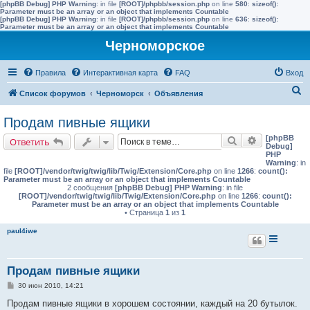
[phpBB Debug] PHP Warning
: in file
[ROOT]/phpbb/session.php
on line
580
:
sizeof():
Parameter must be an array or an object that implements Countable
[phpBB Debug] PHP Warning
: in file
[ROOT]/phpbb/session.php
on line
636
:
sizeof():
Parameter must be an array or an object that implements Countable
Черноморское
Правила
Интерактивная карта
FAQ
Вход
П
Список форумов
Черноморск
Объявления
о
Продaм пивныe ящики
и
[phpBB
Поиск
Расширенн
Ответить
с
Debug]
PHP
к
Warning
: in
file
[ROOT]/vendor/twig/twig/lib/Twig/Extension/Core.php
on line
1266
:
count():
Parameter must be an array or an object that implements Countable
2 сообщения
[phpBB Debug] PHP Warning
: in file
[ROOT]/vendor/twig/twig/lib/Twig/Extension/Core.php
on line
1266
:
count():
Parameter must be an array or an object that implements Countable
• Страница
1
из
1
paul4iwe
Продaм пивныe ящики
С
30 июн 2010, 14:21
о
о
Продам пивные ящики в хорошем состоянии, каждый на 20 бутылок.
б