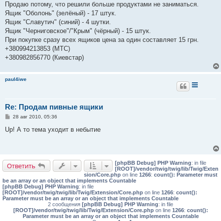
Продаю потому, что решили больше продуктами не заниматься.
щ
е
Ящик "Оболонь" (зелёный) - 17 штук.
н
Ящик "Славутич" (синий) - 4 шутки.
и
е
Ящик "Черниговское"/"Крым" (чёрный) - 15 штук.
При покупке сразу всех ящиков цена за один составляет 15 грн.
+380994213853 (МТС)
+380982856770 (Киевстар)
paul4iwe
Re: Продaм пивныe ящики
С
28 авг 2010, 05:36
о
о
Up! А то тема уходит в небытие
б
щ
е
н
и
[phpBB Debug] PHP Warning
: in file
е
Ответить
[ROOT]/vendor/twig/twig/lib/Twig/Exten
sion/Core.php
on line
1266
:
count(): Parameter must
be an array or an object that implements Countable
[phpBB Debug] PHP Warning
: in file
[ROOT]/vendor/twig/twig/lib/Twig/Extension/Core.php
on line
1266
:
count():
Parameter must be an array or an object that implements Countable
2 сообщения
[phpBB Debug] PHP Warning
: in file
[ROOT]/vendor/twig/twig/lib/Twig/Extension/Core.php
on line
1266
:
count():
Parameter must be an array or an object that implements Countable