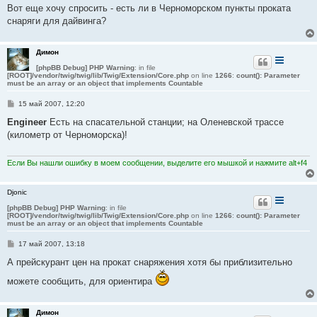
н
Вот еще хочу спросить - есть ли в Черноморском пункты проката
и
е
снаряги для дайвинга?
Димон
[phpBB Debug] PHP Warning
: in file
[ROOT]/vendor/twig/twig/lib/Twig/Extension/Core.php
on line
1266
:
count(): Parameter
must be an array or an object that implements Countable
С
15 май 2007, 12:20
о
о
Engineer
Есть на спасательной станции; на Оленевской трассе
б
(километр от Черноморска)!
щ
е
н
и
Если Вы нашли ошибку в моем сообщении, выделите его мышкой и нажмите alt+f4
е
Djonic
[phpBB Debug] PHP Warning
: in file
[ROOT]/vendor/twig/twig/lib/Twig/Extension/Core.php
on line
1266
:
count(): Parameter
must be an array or an object that implements Countable
С
17 май 2007, 13:18
о
о
А прейскурант цен на прокат снаряжения хотя бы приблизительно
б
щ
можете сообщить, для ориентира
е
н
и
е
Димон