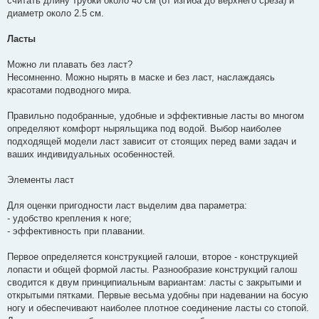
считать длину трубки около 40 см (от изгиба до верхнего среза) и
диаметр около 2.5 см.
Ласты
Можно ли плавать без ласт?
Несомненно. Можно нырять в маске и без ласт, наслаждаясь
красотами подводного мира.
Правильно подобранные, удобные и эффективные ласты во многом
определяют комфорт ныряльщика под водой. Выбор наиболее
подходящей модели ласт зависит от стоящих перед вами задач и
ваших индивидуальных особенностей.
Элементы ласт
Для оценки пригодности ласт выделим два параметра:
- удобство крепления к ноге;
- эффективность при плавании.
Первое определяется конструкцией галоши, второе - конструкцией
лопасти и общей формой ласты. Разнообразие конструкций галош
сводится к двум принципиальным вариантам: ласты с закрытыми и
открытыми пятками. Первые весьма удобны при надевании на босую
ногу и обеспечивают наиболее плотное соединение ласты со стопой.