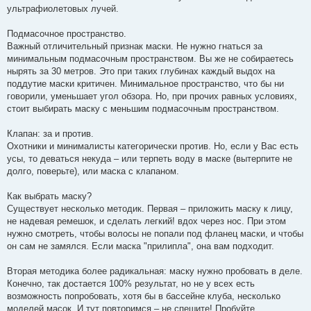
ультрафиолетовых лучей.
Подмасочное пространство.
Важный отличительный признак маски. Не нужно гнаться за
минимальным подмасочным пространством. Вы же не собираетесь
нырять за 30 метров. Это при таких глубинах каждый выдох на
поддутие маски критичен. Минимальное пространство, что бы ни
говорили, уменьшает угол обзора. Но, при прочих равных условиях,
стоит выбирать маску с меньшим подмасочным пространством.
Клапан: за и против.
Охотники и минималисты категорически против. Но, если у Вас есть
усы, то деваться некуда – или терпеть воду в маске (вытерпите не
долго, поверьте), или маска с клапаном.
Как выбрать маску?
Существует несколько методик. Первая – приложить маску к лицу,
не надевая ремешок, и сделать легкий! вдох через нос. При этом
нужно смотреть, чтобы волосы не попали под фланец маски, и чтобы
он сам не замялся. Если маска "прилипла", она вам подходит.
Вторая методика более радикальная: маску нужно пробовать в деле.
Конечно, так достается 100% результат, но не у всех есть
возможность попробовать, хотя бы в бассейне клуба, несколько
моделей масок. И тут повторимся – не спешите! Пробуйте,