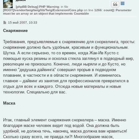
[phpBB Debug] PHP Warning
: in file
[ROOT]/vendor/twig/twig/lib/Twig/Extension/Core.php
on line
1266
:
count(): Parameter
must be an array or an object that implements Countable
С
15 май 2007, 10:33
о
о
Снаряжение
б
щ
е
Требования, предъявляемые к снаряжению для сноркелинга, просты:
н
снаряжение должно быть удобным, красивым и функциональным.
и
е
Шутка. А если серьезно, то со времен, когда Жак-Ив Кусто с
помощью куска резины и осколка стекла заглянул в подводный мир,
революции не произошло. Конечно, люди ныряли и до Кусто, но
именно "дедушка дайвинга" совершил прорыв в подводном
плавании, в частности и в области снаряжения. И изменилось
главное – дайвинг из занятия для профессионалов превратился в
отдых для всех и каждого. Отсюда новые материалы и новые
технологии. Специально для вас.
Маска
Итак, главный элемент снаряжения сноркелера – маска. Именно
благодаря маске человек видит под водой. Она должна быть
удобной, не должна течь, наконец, маска должна вам нравиться!
Сколько сразу всего, не правда ли?! Многообразие масок,