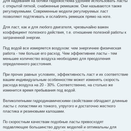
Для надевания на ботики гидрокостюма удобнее использовать ласты
с открытой пяткой, снабженные ремешком. Они называются также
регулируемыми. Современные модели регулируемых ласт
позволяют подтягивать и ослаблять ремешок прямо на ноге.
Для ласт, как и для любого двигателя, чрезвычайно важен
коэффициент полезного действия, т.е. отношение полезной работы к
затраченной энергии.
Под водой все измеряется воздухом: чем энергичнее физическая
работа - тем больше его расход. Чем эффективнее ласты - тем
меньшее количество воздуха необходимо для преодоления
определенного расстояния.
При прочих равных условиях, эффективность ласт и их соответствие
вашим индивидуальным особенностям может изменять скорость
расхода воздуха на 20 - 30%. Соответственно, на столько же
изменится время пребывания под водой.
Великолепными гидродинамическими свойствами обладают длинные
ласты с лопастями из тонкого, упругого и достаточно жесткого
пластика и резиновыми калошами.
По скоростным качествам подобные ласты превосходят
подавляющее большинство других моделей и оптимальны для