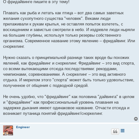
о
О фридайвинге пишите в эту тему!
б
щ
е
Плавать как рыба и летать как птица – вот два самых заветных
н
желания сухопутного существа "человек". Веками люди
и
е
прилаживали к рукам крылья, не оставляя попыток взлететь, с
восхищением и завистью смотрели в небо. И издревле люди ныряли
на большие глубины, используя только резервы собственного
организма. Современное название этому явлению – фридайвинг. Или
сноркелинг.
Нужно сказать о принципиальной разнице таких вроде бы похожих
явлений, как фридайвинг и сноркелинг. Фридайвинг – это вид спорта,
со всеми вытекающими отсюда последствиями: рекордами,
чемпионами, соревнованиями. А сноркелинг – это вид активного
отдыха. И мерилом этого "спорта" может быть только удовольствие,
полученное от общения с подводной средой.
Не очень удобно, что "фридайвинг" как половина "дайвинга" в целом
и "фридайвинг" как профессиональный уровень плавания на
задержке дыхания имеют одинаковое название. Отчасти отсюда и
возникает путаница понятий фридайвинг/сноркелинг.
Engineer