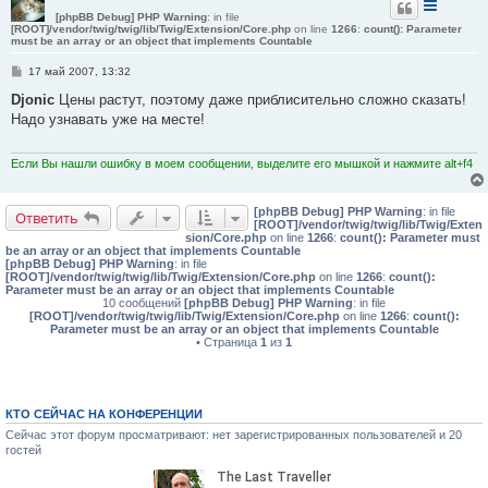
[phpBB Debug] PHP Warning
: in file
[ROOT]/vendor/twig/twig/lib/Twig/Extension/Core.php
on line
1266
:
count(): Parameter
must be an array or an object that implements Countable
С
17 май 2007, 13:32
о
о
Djonic
Цены растут, поэтому даже приблисительно сложно сказать!
б
Надо узнавать уже на месте!
щ
е
н
и
Если Вы нашли ошибку в моем сообщении, выделите его мышкой и нажмите alt+f4
е
[phpBB Debug] PHP Warning
: in file
Ответить
[ROOT]/vendor/twig/twig/lib/Twig/Exten
sion/Core.php
on line
1266
:
count(): Parameter must
be an array or an object that implements Countable
[phpBB Debug] PHP Warning
: in file
[ROOT]/vendor/twig/twig/lib/Twig/Extension/Core.php
on line
1266
:
count():
Parameter must be an array or an object that implements Countable
10 сообщений
[phpBB Debug] PHP Warning
: in file
[ROOT]/vendor/twig/twig/lib/Twig/Extension/Core.php
on line
1266
:
count():
Parameter must be an array or an object that implements Countable
• Страница
1
из
1
КТО СЕЙЧАС НА КОНФЕРЕНЦИИ
Сейчас этот форум просматривают: нет зарегистрированных пользователей и 20
гостей