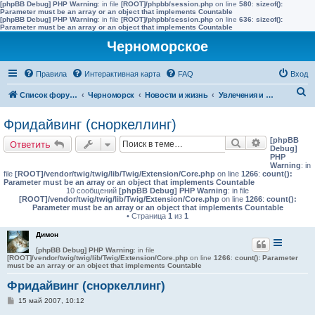
[phpBB Debug] PHP Warning
: in file
[ROOT]/phpbb/session.php
on line
580
:
sizeof():
Parameter must be an array or an object that implements Countable
[phpBB Debug] PHP Warning
: in file
[ROOT]/phpbb/session.php
on line
636
:
sizeof():
Parameter must be an array or an object that implements Countable
Черноморское
Правила
Интерактивная карта
FAQ
Вход
П
Список форумов
Черноморск
Новости и жизнь
Увлечения и интересы
о
Фридайвинг (сноркеллинг)
и
[phpBB
Поиск
Расширенн
Ответить
с
Debug]
PHP
к
Warning
: in
file
[ROOT]/vendor/twig/twig/lib/Twig/Extension/Core.php
on line
1266
:
count():
Parameter must be an array or an object that implements Countable
10 сообщений
[phpBB Debug] PHP Warning
: in file
[ROOT]/vendor/twig/twig/lib/Twig/Extension/Core.php
on line
1266
:
count():
Parameter must be an array or an object that implements Countable
• Страница
1
из
1
Димон
[phpBB Debug] PHP Warning
: in file
[ROOT]/vendor/twig/twig/lib/Twig/Extension/Core.php
on line
1266
:
count(): Parameter
must be an array or an object that implements Countable
Фридайвинг (сноркеллинг)
С
15 май 2007, 10:12
о