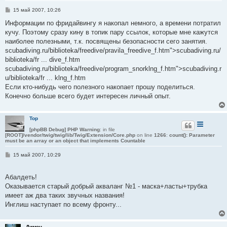
С
15 май 2007, 10:26
о
о
Информации по фридайвингу я накопал немного, а времени потратил
б
кучу. Поэтому сразу кину в топик пару ссылок, которые мне кажутся
щ
е
наиболее полезными, т.к. посвящены безопасности сего занятия.
н
scubadiving.ru/biblioteka/freedive/pravila_freedive_f.htm">scubadiving.ru/
и
е
biblioteka/fr ... dive_f.htm
scubadiving.ru/biblioteka/freedive/program_snorklng_f.htm">scubadiving.r
u/biblioteka/fr ... klng_f.htm
Если кто-нибудь чего полезного накопает прошу поделиться.
Конечно больше всего будет интересен личный опыт.
Тор
[phpBB Debug] PHP Warning
: in file
[ROOT]/vendor/twig/twig/lib/Twig/Extension/Core.php
on line
1266
:
count(): Parameter
must be an array or an object that implements Countable
С
15 май 2007, 10:29
о
о
б
Абалдеть!
щ
е
Оказывается старый добрый акваланг №1 - маска+ласты+трубка
н
имеет аж два таких звучных названия!
и
е
Инглиш наступает по всему фронту...
Димон