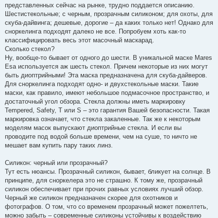
представленных сейчас на рынке, трудно поддается описанию.
Шестистекольные; с черным, прозрачным силиконом; для охоты, для
скуба-дайвинга; дешевые, дорогие – да каких только нет! Однако для
сноркелинга подходят далеко не все. Попробуем хоть как-то
классифицировать весь этот масочный маскарад.
Сколько стекол?
Ну, вообще-то бывает от одного до шести. В уникальной маске Mares
Esa используется аж шесть стекол. Причем некоторые из них могут
быть диоптрийными! Эта маска предназначена для скуба-дайверов.
Для сноркелинга подходят одно- и двухстекольные маски. Такие
маски, как правило, имеют небольшое подмасочное пространство, и
достаточный угол обзора. Стекла должны иметь маркировку
Tempered, Safety, T или S – это гарантия Вашей безопасности. Такая
маркировка означает, что стекла закаленные. Так же к некоторым
моделям масок выпускают диоптрийные стекла. И если вы
проводите под водой больше времени, чем на суше, то ничто не
мешает вам купить пару таких линз.
Силикон: черный или прозрачный?
Тут есть нюансы. Прозрачный силикон, бывает, бликует на солнце. В
принципе, для сноркелера это не страшно. К тому же, прозрачный
силикон обеспечивает при прочих равных условиях лучший обзор.
Черный же силикон предназначен скорее для охотников и
фотографов. О том, что со временем прозрачный может пожелтеть,
можно забыть – современные силиконы устойчивы к воздействию