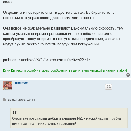
более.
Отдохните и повторите опыт в других ластах. Выбирайте те, с
которыми это упражнение дается вам легче все-го.
Они вовсе не обязательно развивают максимальную скорость, тем
самым уменьшая время проныривания, но наиболее выгодно
преобразуют вашу энергию в поступательное движение, а значит -
будут лучше всего экономить воздух при погружении.
probuem.ru/active/23717">probuem.ru/active/23717
Если Вы нашли ошибку в моем сообщении, выделите его мышкой и нажмите alt+f4
Engineer
С
15 май 2007, 10:44
о
о
б
щ
е
Оказывается старый добрый акваланг №1 - маска+ласты+трубка
н
имеет аж два таких звучных названия!
и
е