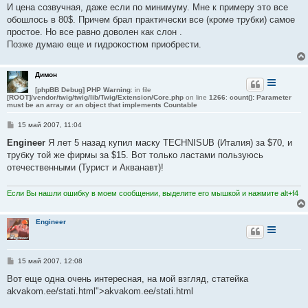
И цена созвучная, даже если по минимуму. Мне к примеру это все
обошлось в 80$. Причем брал практически все (кроме трубки) самое
простое. Но все равно доволен как слон .
Позже думаю еще и гидрокостюм приобрести.
Димон
[phpBB Debug] PHP Warning
: in file
[ROOT]/vendor/twig/twig/lib/Twig/Extension/Core.php
on line
1266
:
count(): Parameter
must be an array or an object that implements Countable
С
15 май 2007, 11:04
о
о
Engineer
Я лет 5 назад купил маску TECHNISUB (Италия) за $70, и
б
трубку той же фирмы за $15. Вот только ластами пользуюсь
щ
е
отечественными (Турист и Акванавт)!
н
и
е
Если Вы нашли ошибку в моем сообщении, выделите его мышкой и нажмите alt+f4
Engineer
С
15 май 2007, 12:08
о
о
Вот еще одна очень интересная, на мой взгляд, статейка
б
akvakom.ee/stati.html">akvakom.ee/stati.html
щ
е