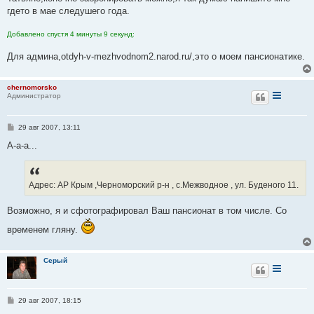
б
гдето в мае следушего года.
щ
е
н
Добавлено спустя 4 минуты 9 секунд:
и
е
Для админа,otdyh-v-mezhvodnom2.narod.ru/,это о моем пансионатике.
chernomorsko
Администратор
С
29 авг 2007, 13:11
о
о
А-а-а...
б
щ
е
н
Адрес: АР Крым ,Черноморский р-н , с.Межводное , ул. Буденого 11.
и
е
Возможно, я и сфотографировал Ваш пансионат в том числе. Со
временем гляну.
Серый
С
29 авг 2007, 18:15
о