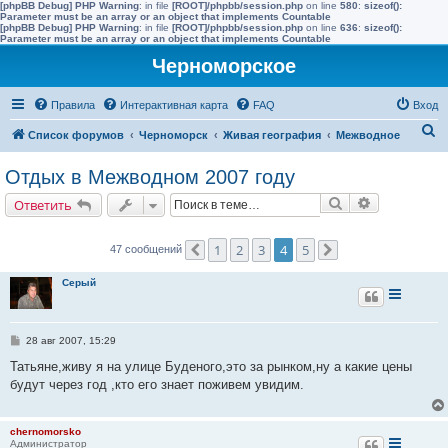
[phpBB Debug] PHP Warning
: in file
[ROOT]/phpbb/session.php
on line
580
:
sizeof():
Parameter must be an array or an object that implements Countable
[phpBB Debug] PHP Warning
: in file
[ROOT]/phpbb/session.php
on line
636
:
sizeof():
Parameter must be an array or an object that implements Countable
Черноморское
Правила
Интерактивная карта
FAQ
Вход
П
Список форумов
Черноморск
Живая география
Межводное
о
Отдых в Межводном 2007 году
и
Поиск
Расширенн
Ответить
с
к
1
2
3
4
5
47 сообщений
Пред.
След.
Серый
С
28 авг 2007, 15:29
о
о
Татьяне,живу я на улице Буденого,это за рынком,ну а какие цены
б
будут через год ,кто его знает поживем увидим.
щ
е
н
и
chernomorsko
е
Администратор