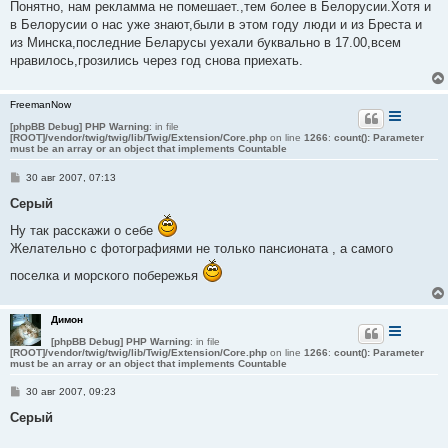
о
Понятно, нам рекламма не помешает.,тем более в Белорусии.Хотя и
б
в Белорусии о нас уже знают,были в этом году люди и из Бреста и
щ
е
из Минска,последние Беларусы уехали буквально в 17.00,всем
н
нравилось,грозились через год снова приехать.
и
е
FreemanNow
[phpBB Debug] PHP Warning
: in file
[ROOT]/vendor/twig/twig/lib/Twig/Extension/Core.php
on line
1266
:
count(): Parameter
must be an array or an object that implements Countable
С
30 авг 2007, 07:13
о
о
Серый
б
щ
Ну так расскажи о себе
е
Желательно с фотографиями не только пансионата , а самого
н
и
е
поселка и морского побережья
Димон
[phpBB Debug] PHP Warning
: in file
[ROOT]/vendor/twig/twig/lib/Twig/Extension/Core.php
on line
1266
:
count(): Parameter
must be an array or an object that implements Countable
С
30 авг 2007, 09:23
о
о
Серый
б
щ