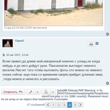
11.jpg (13.23 КБ) 21229 просмотров
Серый
С
30 авг 2007, 13:44
о
о
Всем привет,да домик мой,невзрачный конечно с улицы,но когда
б
нибудь и до него дойдут руки. Пансионатик выглядит немного
щ
е
веселее.Насчет того чтобы выложить фоты это можно но немного
н
позже сейчас еще пока со временем напряг,прийдет длинная зима
и
е
,тогда можно,и написать и рассказать.
[phpBB Debug] PHP Warning
: in file
Ответить
[ROOT]/vendor/twig/twig/lib/Twig/Exten
sion/Core.php
on line
1266
:
count(): Parameter must
be an array or an object that implements Countable
1
2
3
4
5
47 сообщений
Пред.
След.