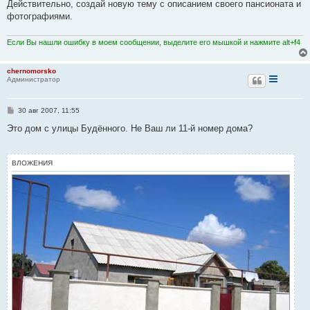
е
Действительно, создай новую тему с описанием своего пансионата и
н
фотографиями.
и
е
Если Вы нашли ошибку в моем сообщении, выделите его мышкой и нажмите alt+f4
chernomorsko
Администратор
С
30 авг 2007, 11:55
о
о
Это дом с улицы Будённого. Не Ваш ли 11-й номер дома?
б
щ
е
н
ВЛОЖЕНИЯ
и
е