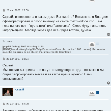
С
28 авг 2007, 15:59
о
о
Серый
, интересно, а в каком доме Вы живёте? Возможно, я Ваш дом
б
сфотографировал и скоро выложу на сайте mezhvodnoe.info. Там
щ
е
пока ничего нет - "пустышка" или "заготовка". Скоро буду наполнять
н
информацией. Месяца через два все будет готово, думаю.
и
е
Татьяна
[phpBB Debug] PHP Warning
: in file
[ROOT]/vendor/twig/twig/lib/Twig/Extension/Core.php
on line
1266
:
count(): Parameter
must be an array or an object that implements Countable
С
28 авг 2007, 18:24
о
о
Серый
б
Мы хотели бы приехать в августе следующего года , возможно ли
щ
е
будет забронировать места и за какое время нужно с Вами
н
связываться?
и
е
Серый
С
29 авг 2007, 12:29
о
о
Татьяне,конечно забронировать можно,я так думаю напишите мне