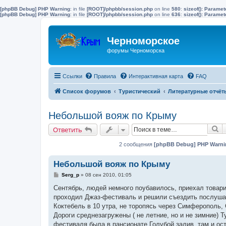
[phpBB Debug] PHP Warning
: in file
[ROOT]/phpbb/session.php
on line
580
:
sizeof(): Parame
[phpBB Debug] PHP Warning
: in file
[ROOT]/phpbb/session.php
on line
636
:
sizeof(): Parame
Черноморское
форумы Черноморска
Ссылки
Правила
Интерактивная карта
FAQ
Список форумов
Туристический
Литературные отчёт
Небольшой вояж по Крыму
П
Ответить
2 сообщения
[phpBB Debug] PHP Warni
Небольшой вояж по Крыму
С
Serg_p
»
08 сен 2010, 01:05
о
о
Сентябрь, людей немного поубавилось, приехал товари
б
проходил Джаз-фестиваль и решили съездить послушат
щ
е
Коктебель в 10 утра, не торопясь через Симферополь,
н
Дороги среднезагружены ( не летние, но и не зимние) 
и
е
фестиваля была в пансионате Голубой залив, там и ост