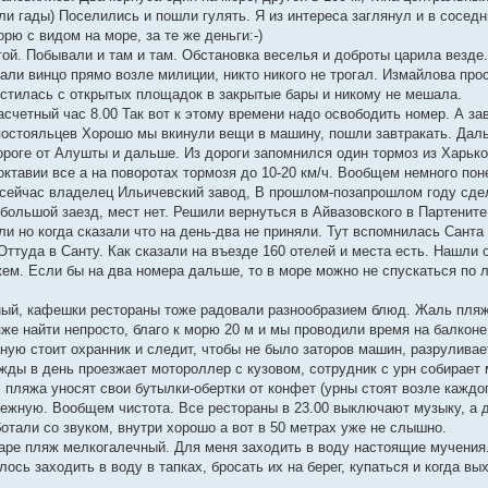
ули гады) Поселились и пошли гулять. Я из интереса заглянул и в соседн
орю с видом на море, за те же деньги:-)
гой. Побывали и там и там. Обстановка веселья и доброты царила везде
вали винцо прямо возле милиции, никто никого не трогал. Измайлова пр
естилась с открытых площадок в закрытые бары и никому не мешала.
счетный час 8.00 Так вот к этому времени надо освободить номер. А за
постояльцев Хорошо мы вкинули вещи в машину, пошли завтракать. Дал
ороге от Алушты и дальше. Из дороги запомнился один тормоз из Харько
ктавии все а на поворотах тормозя до 10-20 км/ч. Вообщем немного пон
 сейчас владелец Ильичевский завод, В прошлом-позапрошлом году сде
ольшой заезд, мест нет. Решили вернуться в Айвазовского в Партените
ыли но когда сказали что на день-два не приняли. Тут вспомнилась Санта
ттуда в Санту. Как сказали на въезде 160 отелей и места есть. Нашли 
ем. Если бы на два номера дальше, то в море можно не спускаться по л
ный, кафешки рестораны тоже радовали разнообразием блюд. Жаль пля
же найти непросто, благо к морю 20 м и мы проводили время на балконе
ную стоит охранник и следит, чтобы не было заторов машин, разруливае
ижды в день проезжает мотороллер с кузовом, сотрудник с урн собирает
 пляжа уносят свои бутылки-обертки от конфет (урны стоят возле каждо
режную. Вообщем чистота. Все рестораны в 23.00 выключают музыку, а д
отали со звуком, внутри хорошо а вот в 50 метрах уже не слышно.
баре пляж мелкогалечный. Для меня заходить в воду настоящие мучения.
илось заходить в воду в тапках, бросать их на берег, купаться и когда в