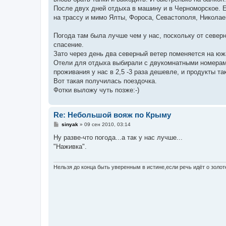
После двух дней отдыха в машину и в Черноморское. 
на трассу и мимо Ялты, Фороса, Севастополя, Никола
Погода там была лучше чем у нас, поскольку от северн
спасение.
Зато через день два северный ветер поменяется на юж
Отели для отдыха выбирали с двукомнатными номерами
проживания у нас в 2,5 -3 раза дешевле, и продукты т
Вот такая получилась поездочка.
Фотки выложу чуть позже:-)
Re: Небольшой вояж по Крыму
С
sinyak
»
09 сен 2010, 03:14
о
о
Ну разве-что погода...а так у нас лучше...
б
"Наживка".
щ
е
н
и
Нельзя до конца быть уверенным в истине,если речь идёт о золот
е