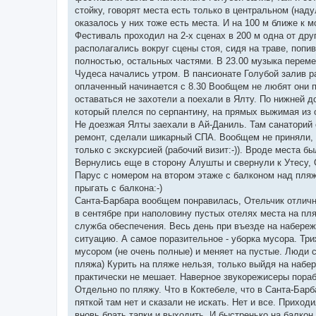
стойку, говорят места есть только в центральном (над
оказалось у них тоже есть места. И на 100 м ближе к м
Фестиваль проходил на 2-х сценах в 200 м одна от дру
располагались вокруг сцены стоя, сидя на траве, попи
полностью, остальных частями. В 23.00 музыка перем
Чудеса начались утром. В пансионате Голубой залив ра
оплаченный начинается с 8.30 Вообщем не любят они 
оставаться не захотели а поехали в Ялту. По нижней д
который плелся по серпантину, на прямых выжимая из о
Не доезжая Ялты заехали в Ай-Даниль. Там санаторий
ремонт, сделали шикарный СПА. Вообщем не приняли, б
только с экскурсией (рабочий визит:-)). Вроде места б
Вернулись еще в сторону Алушты и свернули к Утесу, О
Парус с номером на втором этаже с балконом над пляж
прыгать с балкона:-)
Санта-Барбара вообщем понравилась, Отельчик отлич
в сентябре при наполовину пустых отелях места на пля
служба обеспечения. Весь день при въезде на набереж
ситуацию. А самое поразительное - уборка мусора. Тр
мусором (не очень полные) и меняет на пустые. Люди с
пляжа) Курить на пляже нельзя, только выйдя на набе
практически не мешает. Наверное звукорежисеры пораб
Отдельно по пляжу. Что в Коктебеле, что в Санта-Бар
пяткой там нет и сказали не искать. Нет и все. Приход
вновь брать тапки и выходить. И быстренько на балкон.