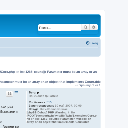
Поиск
Расширенный по
Вход
n/Core.php
on line
1266
:
count(): Parameter must be an array or an
Parameter must be an array or an object that implements Countable
• Страница
1
из
1
Serg_p
Пансионат Динамикс
Сообщения:
515
Зарегистрирован:
19 май 2007, 09:09
как раз
Откуда:
Kiev-Chernomorskoe
 Выехали в
[phpBB Debug] PHP Warning
: in file
[ROOT]/vendor/twig/twig/lib/Twig/Extension/Core.p
hp
on line
1266
:
count(): Parameter must be an
ка
array or an object that implements Countable
й. Зашли на