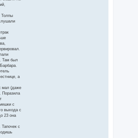
ий,
. Толпы
ослушали
втрак
ьше
ва,
ервировал.
лали
. Там был
 Барбара.
отель
естнице, а
ж мал (даже
. Поразила
т
 мешки с
го выхода с
о 23 она
 Тапочек с
ыходишь