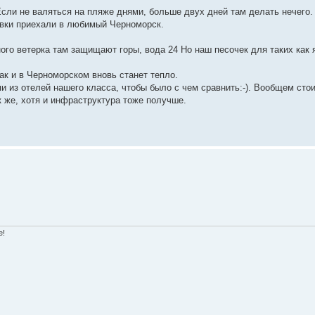
Если не валяться на пляже днями, больше двух дней там делать нечего
евки приехали в любимый Черноморск.
ого ветерка там защищают горы, вода 24 Но наш песочек для таких как 
ак и в Черноморском вновь станет тепло.
 из отелей нашего класса, чтобы было с чем сравнить:-). Вообщем сто
ак же, хотя и инфраструктура тоже получше.
е!