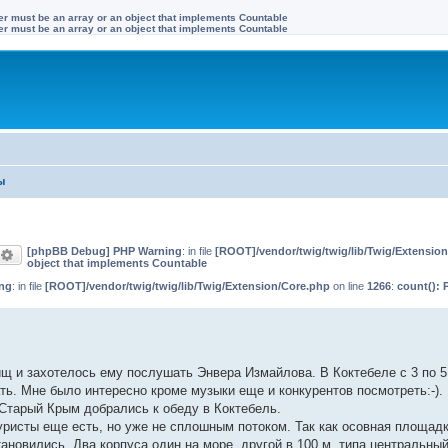
ter must be an array or an object that implements Countable
ter must be an array or an object that implements Countable
ы
[phpBB Debug] PHP Warning
: in file
[ROOT]/vendor/twig/twig/lib/Twig/Extensio
оиск
Расширенный поиск
object that implements Countable
ng
: in file
[ROOT]/vendor/twig/twig/lib/Twig/Extension/Core.php
on line
1266
:
count(): 
щ и захотелось ему послушать Энвера Измайлова. В Коктебеле с 3 по 5 
ь. Мне было интересно кроме музыки еще и конкурентов посмотреть:-).
 Старый Крым добрались к обеду в Коктебель.
Туристы еще есть, но уже не сплошным потоком. Так как осовная площад
ановились. Два корпуса один на море, другой в 100 м, типа центральны