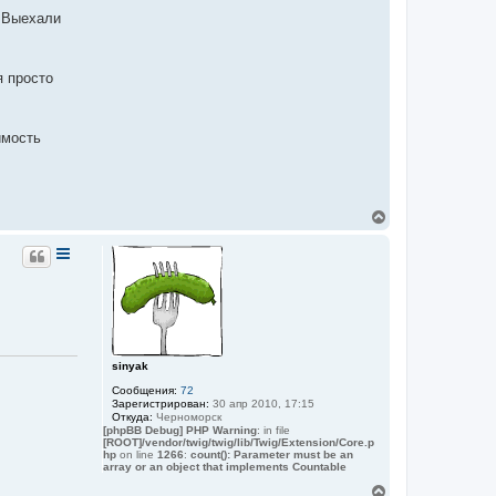
. Выехали
я просто
имость
В
е
р
н
у
т
ь
с
я
к
sinyak
н
а
Сообщения:
72
ч
Зарегистрирован:
30 апр 2010, 17:15
а
Откуда:
Черноморск
[phpBB Debug] PHP Warning
: in file
л
[ROOT]/vendor/twig/twig/lib/Twig/Extension/Core.p
у
hp
on line
1266
:
count(): Parameter must be an
array or an object that implements Countable
В