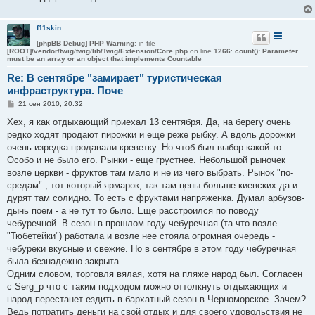
f11skin
[phpBB Debug] PHP Warning
: in file
[ROOT]/vendor/twig/twig/lib/Twig/Extension/Core.php
on line
1266
:
count(): Parameter
must be an array or an object that implements Countable
Re: В сентябре "замирает" туристическая
инфраструктура. Поче
С
21 сен 2010, 20:32
о
о
Хех, я как отдыхающий приехал 13 сентября. Да, на берегу очень
б
редко ходят продают пирожки и еще реже рыбку. А вдоль дорожки
щ
е
очень изредка продавали креветку. Но чтоб был выбор какой-то...
н
Особо и не было его. Рынки - еще грустнее. Небольшой рыночек
и
е
возле церкви - фруктов там мало и не из чего выбрать. Рынок "по-
средам" , тот который ярмарок, так там цены больше киевских да и
дурят там солидно. То есть с фруктами напряженка. Думал арбузов-
дынь поем - а не тут то было. Еще расстроился по поводу
чебуречной. В сезон в прошлом году чебуречная (та что возле
"Тюбетейки") работала и возле нее стояла огромная очередь -
чебуреки вкусные и свежие. Но в сентябре в этом году чебуречная
была безнадежно закрыта...
Одним словом, торговля вялая, хотя на пляже народ был. Согласен
с Serg_p что с таким подходом можно оттолкнуть отдыхающих и
народ перестанет ездить в бархатный сезон в Черноморское. Зачем?
Ведь потратить деньги на свой отдых и для своего удовольствия не