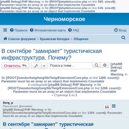
[phpBB Debug] PHP Warning
: in file
[ROOT]/phpbb/session.php
on line
580
:
sizeof():
Parameter must be an array or an object that implements Countable
[phpBB Debug] PHP Warning
: in file
[ROOT]/phpbb/session.php
on line
636
:
sizeof():
Parameter must be an array or an object that implements Countable
Черноморское
Правила
Интерактивная карта
FAQ
Вход
П
Список форумов
Крымская беседка
Общение
о
В сентябре "замирает" туристическая
и
инфраструктура. Почему?
с
[phpBB
Поиск
Расширенн
Ответить
к
Debug]
PHP
Warning
: in
file
[ROOT]/vendor/twig/twig/lib/Twig/Extension/Core.php
on line
1266
:
count():
Parameter must be an array or an object that implements Countable
8 сообщений
[phpBB Debug] PHP Warning
: in file
[ROOT]/vendor/twig/twig/lib/Twig/Extension/Core.php
on line
1266
:
count():
Parameter must be an array or an object that implements Countable
• Страница
1
из
1
Serg_p
Пансионат Динамикс
[phpBB Debug] PHP Warning
: in file
[ROOT]/vendor/twig/twig/lib/Twig/Extension/Core.php
on line
1266
:
count(): Parameter
must be an array or an object that implements Countable
В сентябре "замирает" туристическая