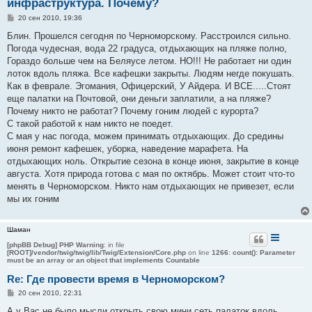
инфраструктура. Почему?
С
20 сен 2010, 19:36
о
о
Блин. Прошелся сегодня по Черноморскому. Расстроился сильно.
б
Погода чудесная, вода 22 градуса, отдыхающих на пляже полно,
щ
е
Гораздо больше чем на Беляусе летом. НО!!! Не работает ни один
н
лоток вдоль пляжа. Все кафешки закрыты. Людям негде покушать.
и
е
Как в феврале. Эгомания, Офицерский, У Айдера. И ВСЕ.....Стоят
еще палатки на Почтовой, они деньги заплатили, а на пляже?
Почему никто не работат? Почему гоним людей с курорта?
С такой работой к нам никто не поедет.
С мая у нас погода, можем принимать отдыхающих. До средины
июня ремонт кафешек, уборка, наведение марафета. На
отдыхающих ноль. Открытие сезона в конце июня, закрытие в конце
августа. Хотя природа готова с мая по октябрь. Может стоит что-то
менять в Черноморском. Никто нам отдыхающих не привезет, если
мы их гоним
Шаман
[phpBB Debug] PHP Warning
: in file
[ROOT]/vendor/twig/twig/lib/Twig/Extension/Core.php
on line
1266
:
count(): Parameter
must be an array or an object that implements Countable
Re: Где провести время в Черноморском?
С
20 сен 2010, 22:31
о
о
А у Вас не было мысли открыть свою мини сеть палаток вдоль