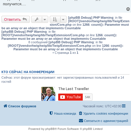
получится....
[phpBB Debug] PHP Warning
: in file
Ответить
[ROOT]/vendor/twig/twig/lib/Twig/Exten
sion/Core.php
on line
1266
:
count(): Parameter must
be an array or an object that implements Countable
[phpBB Debug] PHP Warning
: in file
[ROOT]/vendor/twig/twig/lib/Twig/Extension/Core.php
on line
1266
:
count():
Parameter must be an array or an object that implements Countable
8 сообщений
[phpBB Debug] PHP Warning
: in file
[ROOT]/vendor/twig/twig/lib/Twig/Extension/Core.php
on line
1266
:
count():
Parameter must be an array or an object that implements Countable
• Страница
1
из
1
КТО СЕЙЧАС НА КОНФЕРЕНЦИИ
Сейчас этот форум просматривают: нет зарегистрированных пользователей и 14
гостей
Список форумов
Часовой пояс:
UTC+02:00
Наша команда
Удалить cookies конференции
Связаться с администрацией
Powered by phpBB® Forum Software © phpBB Limited