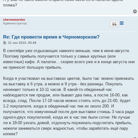
б
пляжа?
щ
е
н
и
chernomorsko
е
Администратор
Re: Где провести время в Черноморском?
С
21 сен 2010, 00:49
о
о
В сентябре уже отдыхающих намного меньше, чем в июне-августе.
б
Поэтому прибыль получается только у самых крупных (или
щ
е
известных) кафе. А палатки... скорее всего уже и в конце августа они
н
не приносят большую прибыль.
и
е
Когда я участвовал на выставках цветов, было так: можно приезжать
на выставку в 6 утра, а можно в 9 утра - без разницы. Покупать
начинают только в 10-11 часов. В какой-то обеденный час
наблюдается пик продаж, или бывает два пика, а после 16-00, как
всегда, спад. После 17-18 часов можно стоять хоть до 21-00, будет
1-2 покупателя, когда в обеденный час пик их около 200. И
получается, что измученный после дня выставки стоишь 3 часа ради
одного-двух покупателей, когда их в час пик были сотни. Не лучше
ли в 18-00 уехать домой, отдохнуть-поужинать-подсчитать прибыль,
нежели заниматься сверх жадностью, чтобы заработать ещё пару
копеек?