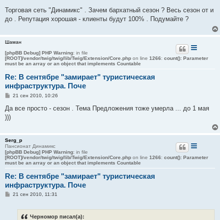
о
о
Торговая сеть "Динамикс" . Зачем бархатный сезон ? Весь сезон от и
б
до . Репутация хорошая - клиенты будут 100% . Подумайте ?
щ
е
н
и
Шаман
е
[phpBB Debug] PHP Warning
: in file
[ROOT]/vendor/twig/twig/lib/Twig/Extension/Core.php
on line
1266
:
count(): Parameter
must be an array or an object that implements Countable
Re: В сентябре "замирает" туристическая
инфраструктура. Поче
С
21 сен 2010, 10:26
о
о
Да все просто - сезон . Тема Предложения тоже умерла ... до 1 мая
б
)))
щ
е
н
и
Serg_p
е
Пансионат Динамикс
[phpBB Debug] PHP Warning
: in file
[ROOT]/vendor/twig/twig/lib/Twig/Extension/Core.php
on line
1266
:
count(): Parameter
must be an array or an object that implements Countable
Re: В сентябре "замирает" туристическая
инфраструктура. Поче
С
21 сен 2010, 11:31
о
о
б
Черномор писал(а):
щ