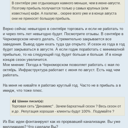
е
В сентябре уже отдыхающих намного меньше, чем в июне-августе.
н
Поэтому прибыль получается только у самых крупных (или
и
е
известных) кафе. А палатки... скорее всего уже и в конце августа
они не приносят большую прибыль.
Верно сейчас невыгодно в сентябре торговать и если не работать то
и через пять лет невыгодно будет. Посмотрите отзывы. В сентябре в
Черноморском нечего делать. Стремительно закрывается все
заведения. Вывод один ехать туда где открыто. И сезон из года в год
будет закрываться в августе. А если годик поработать с минималной
прибылью, то на следующий год будет больше и больше. И в конце
концов сезон увеличится.
Мое мнение: Погода в Черноморском позволяет работать с мая по
октябрь. Инфраструктура работает с июня по август. Есть над чем
работать.
На меня не кивайте я работаю круглый год. Часто не в прибыль а в
имидж, что тоже плюс.
Шаман писал(а):
Торговая сеть "Динамикс" . Зачем бархатный сезон ? Весь сезон от
и до . Репутация хорошая - клиенты будут 100% . Подумайте ?
Из Вас идеи фонтанируют как из прорвавшей канализации. Вы уже
миллиардер? Что сделали Вы?