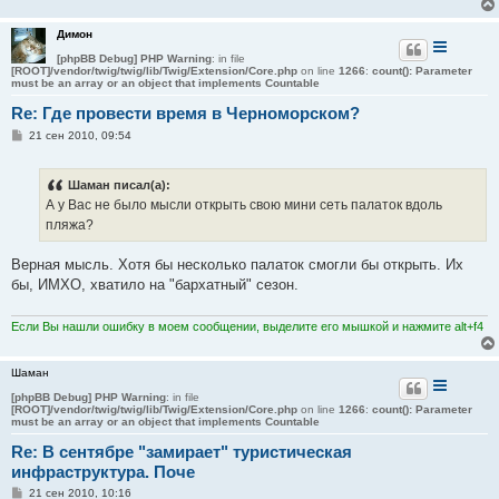
Димон
[phpBB Debug] PHP Warning
: in file
[ROOT]/vendor/twig/twig/lib/Twig/Extension/Core.php
on line
1266
:
count(): Parameter
must be an array or an object that implements Countable
Re: Где провести время в Черноморском?
С
21 сен 2010, 09:54
о
о
б
Шаман писал(а):
щ
е
А у Вас не было мысли открыть свою мини сеть палаток вдоль
н
пляжа?
и
е
Верная мысль. Хотя бы несколько палаток смогли бы открыть. Их
бы, ИМХО, хватило на "бархатный" сезон.
Если Вы нашли ошибку в моем сообщении, выделите его мышкой и нажмите alt+f4
Шаман
[phpBB Debug] PHP Warning
: in file
[ROOT]/vendor/twig/twig/lib/Twig/Extension/Core.php
on line
1266
:
count(): Parameter
must be an array or an object that implements Countable
Re: В сентябре "замирает" туристическая
инфраструктура. Поче
С
21 сен 2010, 10:16