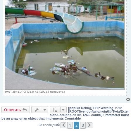
IMG_3545.JPG (25.5 КБ) 10284 просмотра
[phpBB Debug] PHP Warning
: in file
Ответить
[ROOT]/vendor/twig/twig/lib/Twig/Exten
sion/Core.php
on line
1266
:
count(): Parameter must
be an array or an object that implements Countable
1
2
3
28 сообщений
Пред.
След.