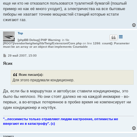
н
еще ни кто не отказался пользоватся туалетной бумагой (пошлый
и
е
пример но как её много уходит), а электричества на все бытовые
пиборы не хватает точнее мощнастей станций которые кстати
сжигают газ.
Тор
[phpBB Debug] PHP Warning
: in file
[ROOT]/vendor/twig/twig/lib/Twig/Extension/Core.php
on line
1266
:
count(): Parameter
must be an array or an object that implements Countable
С
29 май 2007, 15:00
о
о
Ясик
б
щ
е
Ясик писал(а):
н
Для этого придумали кондиционер.
и
е
Да, если бы в маршрутках и автобусах ставили кондиционеры, это
было бы неплохо. Но они стоят далеко не на каждой иномарке - во-
первых, а во-вторых потерянное в пробке время не компенсирует ни
один кондиционер и ноутбук.
"...пессимисты только отравляют людям настроение, оптимисты же
ввергают их в катастрофу". (с)
тормоз