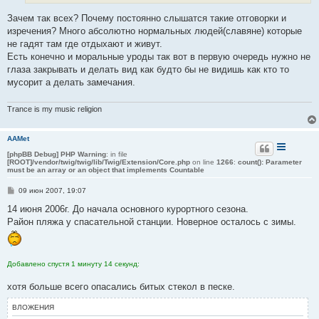
Зачем так всех? Почему постоянно слышатся такие отговорки и
изречения? Много абсолютно нормальных людей(славяне) которые
не гадят там где отдыхают и живут.
Есть конечно и моральные уроды так вот в первую очередь нужно не
глаза закрывать и делать вид как будто бы не видишь как кто то
мусорит а делать замечания.
Trance is my music religion
AAMet
[phpBB Debug] PHP Warning
: in file
[ROOT]/vendor/twig/twig/lib/Twig/Extension/Core.php
on line
1266
:
count(): Parameter
must be an array or an object that implements Countable
С
09 июн 2007, 19:07
о
о
14 июня 2006г. До начала основного курортного сезона.
б
Район пляжа у спасательной станции. Новерное осталось с зимы.
щ
е
н
и
е
Добавлено спустя 1 минуту 14 секунд:
хотя больше всего опасались битых стекол в песке.
ВЛОЖЕНИЯ