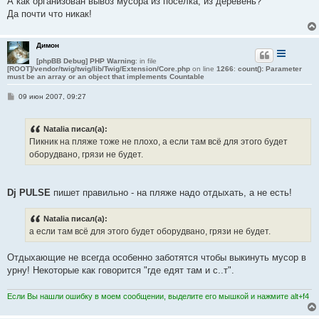
А как организован вывоз мусора из посёлка, из деревень?
Да почти что никак!
Димон
[phpBB Debug] PHP Warning
: in file
[ROOT]/vendor/twig/twig/lib/Twig/Extension/Core.php
on line
1266
:
count(): Parameter
must be an array or an object that implements Countable
С
09 июн 2007, 09:27
о
о
б
Natalia писал(а):
щ
е
Пикник на пляже тоже не плохо, а если там всё для этого будет
н
оборудвано, грязи не будет.
и
е
Dj PULSE
пишет правильно - на пляже надо отдыхать, а не есть!
Natalia писал(а):
а если там всё для этого будет оборудвано, грязи не будет.
Отдыхающие не всегда особенно заботятся чтобы выкинуть мусор в
урну! Некоторые как говорится "где едят там и с..т".
Если Вы нашли ошибку в моем сообщении, выделите его мышкой и нажмите alt+f4