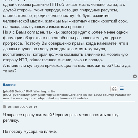
одной стороны развитие НТП облегчает жизнь человечества, а с
другой стороны губит природу, истощая природные ресурсы,
следовательно, вредит человечеству. Не будь развития
человеческой мысли, жили бы мы животными свой короткий срок,
наслаждаясь суровыми изысками природы.
Но я с Вами согласен, так как разговор идёт о более менее одной
формации общества с определённым равновесием культуры и
прогресса. Поэтому Вы совершенно правы, когда намекаете, что в
данном случае во главу угла должна стоять культура,
воспитанность, которая должна оказывать влияние на моральную
сторону НТП, общественное мнение, закон и порядок.
А влияет ли культура приезжающих на местных жителей? Если да,
то как?
Валерия
[phpBB Debug] PHP Warning
: in file
[ROOT]/vendor/twig/twig/lib/Twig/Extension/Core.php
on line
1266
:
count(): Parameter
must be an array or an object that implements Countable
С
06 июн 2007, 06:16
о
о
Я заранее прошу жителей Черноморска меня простить за эту
б
реплику.
щ
е
н
По поводу мусора на пляже.
и
е