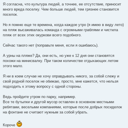
Я согласна, что культура людей, а точнее, ее отсутствие, приносит
много вреда поселку. Чем больше людей, тем грязнее становится
поселок.
Но я помню еще те времена, когда каждое утро (я имею в виду лето)
на пляж высаживалась команда с огромными граблями и чистила
пляж от всех этих окуркови всего подобного.
Сейчас такого нет (поправьте меня, если я ошибаюсь).
А урны на пляже? Да, они есть, но уже к 12 дня они становятся
похожи на минисвалку. При таком количестве отдыхающих летом
этого мало.
Я ни в коем случае не хочу оправдывать никого, за собой слежу и
свой родной поселок не обижаю, просто, мне кажется, что нельзя
подходить к этому вопросу с одной стороны.
Ведь пройдите утром по парку, например.
Все те бутылки и другой мусор оставлен в основном местными
ребятами, веселыми компаниями, которые после добрых посиделок
на фонтане не считают нужным за собой убрать.
Короче