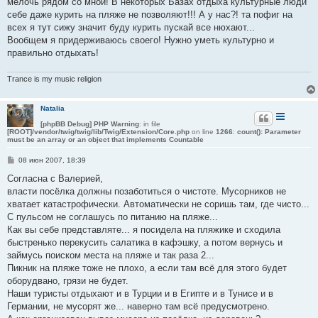
мелочь рядом со мной! В некоторых Базах отдыха культурные люди
себе даже курить на пляже не позволяют!!! А у нас?! та пофиг на
всех я тут сижу значит буду курить пускай все нюхают...
Вообщем я придерживаюсь своего! Нужно уметь культурно и
правильно отдыхать!
Trance is my music religion
Natalia
[phpBB Debug] PHP Warning
: in file
[ROOT]/vendor/twig/twig/lib/Twig/Extension/Core.php
on line
1266
:
count(): Parameter
must be an array or an object that implements Countable
С
08 июн 2007, 18:39
о
о
Согласна с Валерией,
б
власти посёлка должны позаботиться о чистоте. Мусорников не
щ
е
хватает катастрофически. Автоматически не соришь там, где чисто...
н
С пульсом не соглашусь по питанию на пляже...
и
е
Как вы себе представляте... я посидела на пляжике и сходила
быстренько перекусить салатика в кафэшку, а потом вернусь и
займусь поиском места на пляже и так раза 2...
Пикник на пляже тоже не плохо, а если там всё для этого будет
оборудвано, грязи не будет.
Наши туристы отдыхают и в Турции и в Египте и в Тунисе и в
Германии, не мусорят же... наверно там всё предусмотрено.