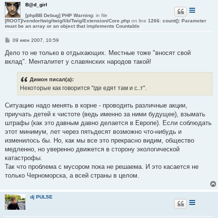
B@d_girl
[phpBB Debug] PHP Warning
: in file
[ROOT]/vendor/twig/twig/lib/Twig/Extension/Core.php
on line
1266
:
count(): Parameter
must be an array or an object that implements Countable
С
09 июн 2007, 10:59
о
о
Дело то не только в отдыхающих. Местные тоже "вносят свой
б
вклад". Менталитет у славянских народов такой!
щ
е
н
Димон писал(а):
и
е
Некоторые как говорится "где едят там и с..т".
Ситуацию надо менять в корне - проводить различные акции,
приучать детей к чистоте (ведь именно за ними будущее), взымать
штрафы (как это давным давно делается в Европе). Если соблюдать
этот минимум, лет через пятьдесят возможно что-нибудь и
изменилось бы. Но, как мы все это прекрасно видим, общество
медленно, но уверенно движется в сторону экологической
катастрофы.
Так что проблема с мусором пока не решаема. И это касается не
только Черноморска, а всей страны в целом.
dj PULSE