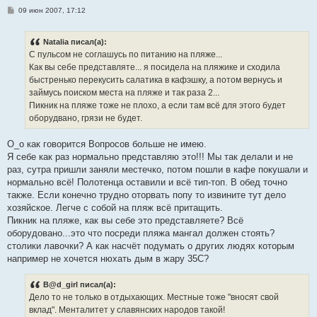
С
09 июн 2007, 17:12
о
о
б
Natalia писал(а):
щ
е
С пульсом не соглашусь по питанию на пляже...
н
Как вы себе представляте... я посидела на пляжике и сходила
и
е
быстренько перекусить салатика в кафэшку, а потом вернусь и
займусь поиском места на пляже и так раза 2...
Пикник на пляже тоже не плохо, а если там всё для этого будет
оборудвано, грязи не будет.
О_о как говорится Вопросов больше не имею.
Я себе как раз нормально представляю это!!! Мы так делали и не
раз, сутра пришли заняли местечко, потом пошли в кафе покушали и
нормально всё! Полотенца оставили и всё тип-топ. В обед точно
также. Если конечно трудно оторвать попу то извините тут дело
хозяйское. Легче с собой на пляж всё притащить.
Пикник на пляже, как вы себе это представляете? Всё
оборудовано...это что посреди пляжа мангал должен стоять?
столики лавочки? А как насчёт подумать о других людях которым
например не хочется нюхать дым в жару 35С?
B@d_girl писал(а):
Дело то не только в отдыхающих. Местные тоже "вносят свой
вклад". Менталитет у славянских народов такой!