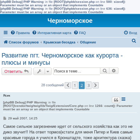
[phpBB Debug] PHP Warning
: in file
[ROOT]/phpbb/session.php
on line
580
:
sizeof():
Parameter must be an array or an object that implements Countable
[phpBB Debug] PHP Warning
: in file
[ROOT]/phpbb/session.php
on line
636
:
sizeof():
Parameter must be an array or an object that implements Countable
Черноморское
Правила
Интерактивная карта
FAQ
Вход
П
Список форумов
Крымская беседка
Общение
о
Развитие пгт. Черноморское как курорта -
и
плюсы и минусы
с
Поиск
Расширенн
Ответить
к
1
2
3
28 сообщений
Пред.
След.
Ясик
[phpBB Debug] PHP Warning
: in file
[ROOT]/vendor/twig/twig/lib/Twig/Extension/Core.php
on line
1266
:
count(): Parameter
must be an array or an object that implements Countable
С
29 май 2007, 14:25
о
о
Самое сильное загрезнение идет от сельского хозяйства как это не
б
дико звучит!! На ответ тормоз(кстати для меня Питер и Киев самые
щ
е
красивые города я учился в Кронштадте, тоже архитектура сказка)