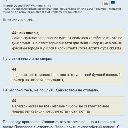
[phpBB Debug] PHP Warning
: in file
[ROOT]/vendor/twig/twig/lib/Twig/Extension/Core.php
on line
1266
:
count(): Parameter
must be an array or an object that implements Countable
С
29 май 2007, 20:40
о
о
б
Ясик писал(а):
щ
е
Самое сильное загрезнение идет от сельского хозяйства как это не
н
дико звучит!! На ответ тормоз(кстати для меня Питер и Киев самые
и
е
красивые города я учился в Кронштадте, тоже архитектура сказка)
Ну с этим никто и не спорил.
еще ни кто не отказался пользоватся туалетной бумагой (пошлый
пример но как её много уходит),
Не беспокойтесь, не пошлый. Ханжеством не страдаю.
а электричества на все бытовые пиборы не хватает точнее
мощнастей станций которые кстати сжигают газ.
По поводу прогресса. Извините, что отвлекаюсь, но я говорил о
вреде Прогресса абстрактно. Здесь почти философский вопрос. С