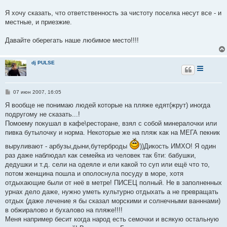
Я хочу сказать, что ответственность за чистоту поселка несут все - и
местные, и приезжие.
Давайте оберегать наше любимое место!!!!
dj PULSE
С
07 июн 2007, 16:05
о
о
Я вообще не понимаю людей которые на пляже едят(жрут) иногда
б
подругому не сказать...!
щ
е
Помоему покушал в кафе\ресторане, взял с собой минералочки или
н
пивка бутылочку и норма. Некоторые же на пляж как на МЕГА пекник
и
е
выруливают - арбузы,дыни,бутерброды
))Дикость ИМХО! Я один
раз даже наблюдал как семейка из человек так 6ти: бабушки,
дедушки и т.д. сели на одеяле и ели какой то суп или ещё что то,
потом женщина пошла и ополоснула посуду в море, хотя
отдыхающие были от неё в метре! ПИСЕЦ полный. Не в заполненных
урнах дело даже, нужно уметь культурно отдыхать а не превращать
отдых (даже лечение я бы сказал морскими и солнечными ванннами)
в обжиралово и бухалово на пляже!!!!
Меня например бесит когда народ есть семочки и всякую остальную