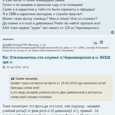
Я уже писал о своих командирах ранее.
щ
е
Гулял я по казарме в прошлом году и по позициям!
н
Санёк а в карантине у тебя кто были сержанты и офицеры!
и
е
Я в 1988 в карантине молодежь к службе приучал!
Может свою фотку скинешь? Мне в личку! Или со службы!?
Да помню я и клуб и дивизионы! Ребят бы найти! пропали все!
КАА тоже нервно "курит" нет никого со 125 из Черноморского.
miraslav
[phpBB Debug] PHP Warning
: in file
[ROOT]/vendor/twig/twig/lib/Twig/Extension/Core.php
on line
1266
:
count(): Parameter
must be an array or an object that implements Countable
Re: Откликнитесь кто служил п.Черноморское в.ч. 65318
зрк с-
С
23 авг 2011, 18:11
о
о
б
Санёк писал(а):
щ
е
привет саша наткулся на фото от 15-02-2010 где написано штаб
н
бригады слева клуб
и
е
а это ведь казарма учебнои роты двух дивизионов и автороты
слева клуб справа столовая
Тоже посмотрел это фото,да это клуб, лев подъезд - казарма
учебной роты(2 эт.)рем.рота и 13 дивизион(1 эт.), правый - 14