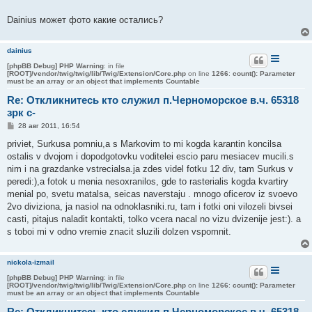
Dainius может фото какие остались?
dainius
[phpBB Debug] PHP Warning
: in file
[ROOT]/vendor/twig/twig/lib/Twig/Extension/Core.php
on line
1266
:
count(): Parameter
must be an array or an object that implements Countable
Re: Откликнитесь кто служил п.Черноморское в.ч. 65318
зрк с-
С
28 авг 2011, 16:54
о
о
priviet, Surkusa pomniu,a s Markovim to mi kogda karantin koncilsa
б
ostalis v dvojom i dopodgotovku voditelei escio paru mesiacev mucili.s
щ
е
nim i na grazdanke vstrecialsa.ja zdes videl fotku 12 div, tam Surkus v
н
peredi:),a fotok u menia nesoxranilos, gde to rasterialis kogda kvartiry
и
е
menial po, svetu matalsa, seicas naverstaju . mnogo oficerov iz svoevo
2vo diviziona, ja nasiol na odnoklasniki.ru, tam i fotki oni vilozeli bivsei
casti, pitajus naladit kontakti, tolko vcera nacal no vizu dvizenije jest:). a
s toboi mi v odno vremie znacit sluzili dolzen vspomnit.
nickola-izmail
[phpBB Debug] PHP Warning
: in file
[ROOT]/vendor/twig/twig/lib/Twig/Extension/Core.php
on line
1266
:
count(): Parameter
must be an array or an object that implements Countable
Re: Откликнитесь кто служил п.Черноморское в.ч. 65318