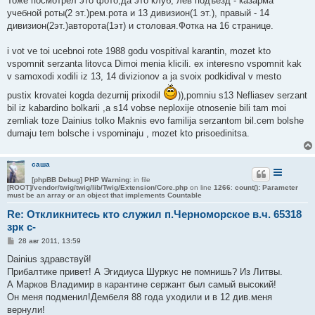
Тоже посмотрел это фото,да это клуб, лев подъезд - казарма
б
учебной роты(2 эт.)рем.рота и 13 дивизион(1 эт.), правый - 14
щ
е
дивизион(2эт.)авторота(1эт) и столовая.Фотка на 16 странице.
н
и
е
i vot ve toi ucebnoi rote 1988 godu vospitival karantin, mozet kto
vspomnit serzanta litovca Dimoi menia klicili. ex interesno vspomnit kak
v samoxodi xodili iz 13, 14 divizionov a ja svoix podkidival v mesto
pustix krovatei kogda dezurnij prixodil
)),pomniu s13 Nefliasev serzant
bil iz kabardino bolkarii ,a s14 vobse neploxije otnosenie bili tam moi
zemliak toze Dainius tolko Maknis evo familija serzantom bil.cem bolshe
dumaju tem bolsche i vspominaju , mozet kto prisoedinitsa.
саша
[phpBB Debug] PHP Warning
: in file
[ROOT]/vendor/twig/twig/lib/Twig/Extension/Core.php
on line
1266
:
count(): Parameter
must be an array or an object that implements Countable
Re: Откликнитесь кто служил п.Черноморское в.ч. 65318
зрк с-
С
28 авг 2011, 13:59
о
о
Dainius здравствуй!
б
Прибалтике привет! А Эгидиуса Шуркус не помнишь? Из Литвы.
щ
е
А Марков Владимир в карантине сержант был самый высокий!
н
Он меня подменил!Дембеля 88 года уходили и в 12 див.меня
и
е
вернули!