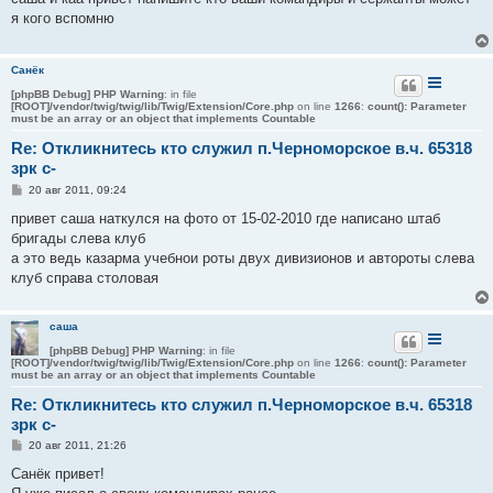
б
я кого вспомню
щ
е
н
и
Санёк
е
[phpBB Debug] PHP Warning
: in file
[ROOT]/vendor/twig/twig/lib/Twig/Extension/Core.php
on line
1266
:
count(): Parameter
must be an array or an object that implements Countable
Re: Откликнитесь кто служил п.Черноморское в.ч. 65318
зрк с-
С
20 авг 2011, 09:24
о
о
привет саша наткулся на фото от 15-02-2010 где написано штаб
б
бригады слева клуб
щ
е
а это ведь казарма учебнои роты двух дивизионов и автороты слева
н
клуб справа столовая
и
е
саша
[phpBB Debug] PHP Warning
: in file
[ROOT]/vendor/twig/twig/lib/Twig/Extension/Core.php
on line
1266
:
count(): Parameter
must be an array or an object that implements Countable
Re: Откликнитесь кто служил п.Черноморское в.ч. 65318
зрк с-
С
20 авг 2011, 21:26
о
о
Санёк привет!
б