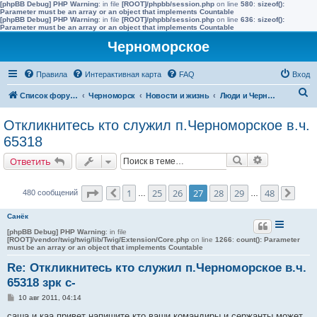
[phpBB Debug] PHP Warning
: in file
[ROOT]/phpbb/session.php
on line
580
:
sizeof():
Parameter must be an array or an object that implements Countable
[phpBB Debug] PHP Warning
: in file
[ROOT]/phpbb/session.php
on line
636
:
sizeof():
Parameter must be an array or an object that implements Countable
Черноморское
Правила
Интерактивная карта
FAQ
Вход
П
Список форумов
Черноморск
Новости и жизнь
Люди и Черноморское
о
Откликнитесь кто служил п.Черноморское в.ч.
и
65318
с
Поиск
Расширенн
Ответить
к
Страница
27
из
48
1
25
26
27
28
29
48
480 сообщений
Пред.
…
…
След
Санёк
[phpBB Debug] PHP Warning
: in file
[ROOT]/vendor/twig/twig/lib/Twig/Extension/Core.php
on line
1266
:
count(): Parameter
must be an array or an object that implements Countable
Re: Откликнитесь кто служил п.Черноморское в.ч.
65318 зрк с-
С
10 авг 2011, 04:14
о
о
саша и каа привет напишите кто ваши командиры и сержанты может