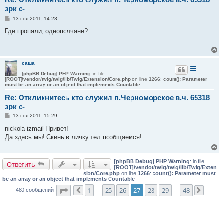
зрк с-
С
13 ноя 2011, 14:23
о
о
Где пропали, однополчане?
б
щ
е
н
и
саша
е
[phpBB Debug] PHP Warning
: in file
[ROOT]/vendor/twig/twig/lib/Twig/Extension/Core.php
on line
1266
:
count(): Parameter
must be an array or an object that implements Countable
Re: Откликнитесь кто служил п.Черноморское в.ч. 65318
зрк с-
С
13 ноя 2011, 15:29
о
о
nickola-izmail Привет!
б
Да здесь мы! Скинь в личку тел.пообщаемся!
щ
е
н
и
[phpBB Debug] PHP Warning
: in file
е
Ответить
[ROOT]/vendor/twig/twig/lib/Twig/Exten
sion/Core.php
on line
1266
:
count(): Parameter must
be an array or an object that implements Countable
Страница
27
из
48
1
25
26
27
28
29
48
480 сообщений
Пред.
…
…
След