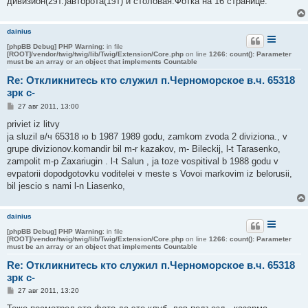
дивизион(2эт.)авторота(1эт) и столовая.Фотка на 16 странице.
dainius
[phpBB Debug] PHP Warning
: in file
[ROOT]/vendor/twig/twig/lib/Twig/Extension/Core.php
on line
1266
:
count(): Parameter
must be an array or an object that implements Countable
Re: Откликнитесь кто служил п.Черноморское в.ч. 65318
зрк с-
С
27 авг 2011, 13:00
о
о
priviet iz litvy
б
ja sluzil в/ч 65318 ю b 1987 1989 godu, zamkom zvoda 2 diviziona., v
щ
е
grupe divizionov.komandir bil m-r kazakov, m- Bileckij, l-t Tarasenko,
н
zampolit m-p Zaxariugin . l-t Salun , ja toze vospitival b 1988 godu v
и
е
evpatorii dopodgotovku voditelei v meste s Vovoi markovim iz belorusii,
bil jescio s nami l-n Liasenko,
dainius
[phpBB Debug] PHP Warning
: in file
[ROOT]/vendor/twig/twig/lib/Twig/Extension/Core.php
on line
1266
:
count(): Parameter
must be an array or an object that implements Countable
Re: Откликнитесь кто служил п.Черноморское в.ч. 65318
зрк с-
С
27 авг 2011, 13:20
о
о