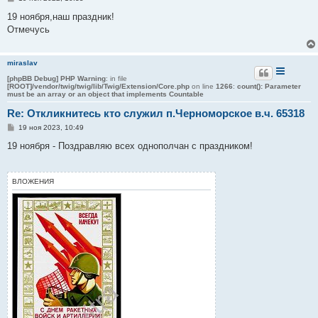
о
о
19 ноября,наш праздник!
б
Отмечусь
щ
е
н
и
miraslav
е
[phpBB Debug] PHP Warning
: in file
[ROOT]/vendor/twig/twig/lib/Twig/Extension/Core.php
on line
1266
:
count(): Parameter
must be an array or an object that implements Countable
Re: Откликнитесь кто служил п.Черноморское в.ч. 65318
С
19 ноя 2023, 10:49
о
о
19 ноября - Поздравляю всех однополчан с праздником!
б
щ
е
н
ВЛОЖЕНИЯ
и
е