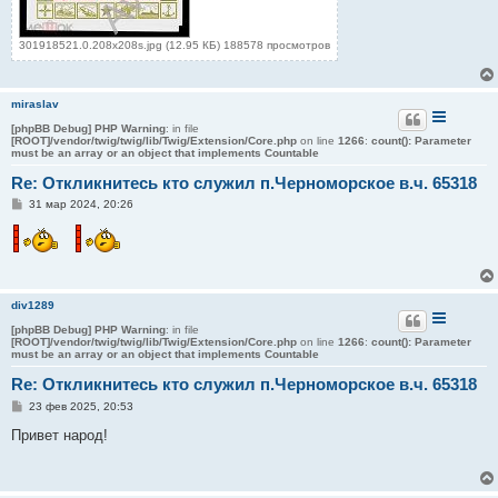
301918521.0.208x208s.jpg (12.95 КБ) 188578 просмотров
miraslav
[phpBB Debug] PHP Warning
: in file
[ROOT]/vendor/twig/twig/lib/Twig/Extension/Core.php
on line
1266
:
count(): Parameter
must be an array or an object that implements Countable
Re: Откликнитесь кто служил п.Черноморское в.ч. 65318
С
31 мар 2024, 20:26
о
о
б
щ
е
н
и
div1289
е
[phpBB Debug] PHP Warning
: in file
[ROOT]/vendor/twig/twig/lib/Twig/Extension/Core.php
on line
1266
:
count(): Parameter
must be an array or an object that implements Countable
Re: Откликнитесь кто служил п.Черноморское в.ч. 65318
С
23 фев 2025, 20:53
о
о
Привет народ!
б
щ
е
н