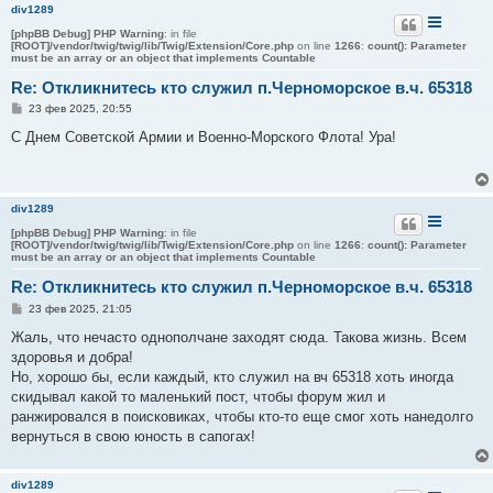
и
div1289
е
[phpBB Debug] PHP Warning
: in file
[ROOT]/vendor/twig/twig/lib/Twig/Extension/Core.php
on line
1266
:
count(): Parameter
must be an array or an object that implements Countable
Re: Откликнитесь кто служил п.Черноморское в.ч. 65318
С
23 фев 2025, 20:55
о
о
С Днем Советской Армии и Военно-Морского Флота! Ура!
б
щ
е
н
и
div1289
е
[phpBB Debug] PHP Warning
: in file
[ROOT]/vendor/twig/twig/lib/Twig/Extension/Core.php
on line
1266
:
count(): Parameter
must be an array or an object that implements Countable
Re: Откликнитесь кто служил п.Черноморское в.ч. 65318
С
23 фев 2025, 21:05
о
о
Жаль, что нечасто однополчане заходят сюда. Такова жизнь. Всем
б
здоровья и добра!
щ
е
Но, хорошо бы, если каждый, кто служил на вч 65318 хоть иногда
н
скидывал какой то маленький пост, чтобы форум жил и
и
е
ранжировался в поисковиках, чтобы кто-то еще смог хоть нанедолго
вернуться в свою юность в сапогах!
div1289