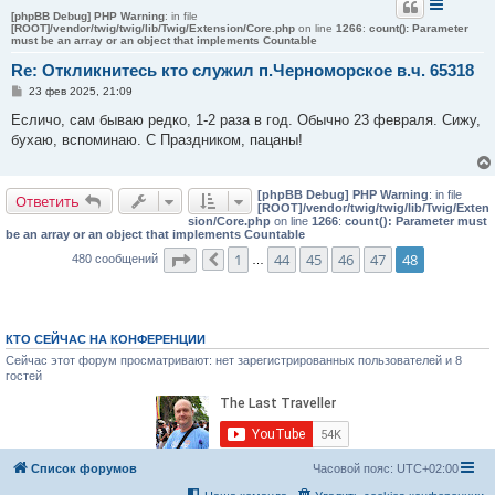
[phpBB Debug] PHP Warning
: in file
[ROOT]/vendor/twig/twig/lib/Twig/Extension/Core.php
on line
1266
:
count(): Parameter
must be an array or an object that implements Countable
Re: Откликнитесь кто служил п.Черноморское в.ч. 65318
С
23 фев 2025, 21:09
о
о
Есличо, сам бываю редко, 1-2 раза в год. Обычно 23 февраля. Сижу,
б
бухаю, вспоминаю. С Праздником, пацаны!
щ
е
н
и
[phpBB Debug] PHP Warning
: in file
е
Ответить
[ROOT]/vendor/twig/twig/lib/Twig/Exten
sion/Core.php
on line
1266
:
count(): Parameter must
be an array or an object that implements Countable
Страница
48
из
48
1
44
45
46
47
48
480 сообщений
Пред.
…
КТО СЕЙЧАС НА КОНФЕРЕНЦИИ
Сейчас этот форум просматривают: нет зарегистрированных пользователей и 8
гостей
Список форумов
Часовой пояс:
UTC+02:00