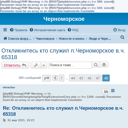
[phpBB Debug] PHP Warning
: in file
[ROOT]/phpbb/session.php
on line
580
:
sizeof():
Parameter must be an array or an object that implements Countable
[phpBB Debug] PHP Warning
: in file
[ROOT]/phpbb/session.php
on line
636
:
sizeof():
Parameter must be an array or an object that implements Countable
Черноморское
Правила
Интерактивная карта
FAQ
Вход
П
Список форумов
Черноморск
Новости и жизнь
Люди и Черноморское
о
Откликнитесь кто служил п.Черноморское в.ч.
и
65318
с
Поиск
Расширенн
Ответить
к
Страница
48
из
48
1
44
45
46
47
48
480 сообщений
Пред.
…
miraslav
[phpBB Debug] PHP Warning
: in file
[ROOT]/vendor/twig/twig/lib/Twig/Extension/Core.php
on line
1266
:
count(): Parameter
must be an array or an object that implements Countable
Re: Откликнитесь кто служил п.Черноморское в.ч.
65318
С
31 мар 2021, 19:15
о
о