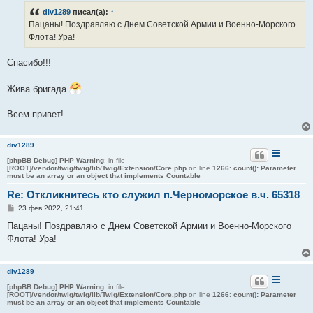
б
div1289
писал(а):
↑
щ
е
Пацаны! Поздравляю с Днем Советской Армии и Военно-Морского
н
Флота! Ура!
и
е
Спасибо!!!
Жива бригада
Всем привет!
div1289
[phpBB Debug] PHP Warning
: in file
[ROOT]/vendor/twig/twig/lib/Twig/Extension/Core.php
on line
1266
:
count(): Parameter
must be an array or an object that implements Countable
Re: Откликнитесь кто служил п.Черноморское в.ч. 65318
С
23 фев 2022, 21:41
о
о
Пацаны! Поздравляю с Днем Советской Армии и Военно-Морского
б
Флота! Ура!
щ
е
н
и
div1289
е
[phpBB Debug] PHP Warning
: in file
[ROOT]/vendor/twig/twig/lib/Twig/Extension/Core.php
on line
1266
:
count(): Parameter
must be an array or an object that implements Countable