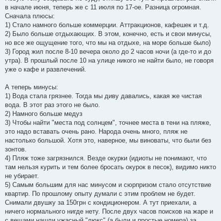
б
в начале июня, теперь же с 11 июля по 17-ое. Разница огромная.
щ
е
Сначала плюсы:
н
1) Стало намного больше коммерции. Аттракционов, кафешек и т.д.
и
е
2) Было больше отдыхающих. В этом, конечно, есть и свои минусы,
но все же ощущение того, что мы на отдыхе, на море больше было)
3) Город жил после 8-10 вечера около до 2 часов ночи (а где-то и до
утра). В прошлый после 10 на улице никого не найти было, не говоря
уже о кафе и развлечений.
А теперь минусы:
1) Вода стала грязнее. Тогда мы диву давались, какая же чистая
вода. В этот раз этого не было.
2) Намного больше медуз
3) Чтобы найти "места под солнцем", точнее места в тени на пляже,
это надо вставать очень рано. Народа очень много, пляж не
настолько большой. Хотя это, наверное, мы виноваты, что были без
зонтов.
4) Пляж тоже загрязнился. Везде окурки (идиоты не понимают, что
там нельзя курить и тем более бросать окурок в песок), видимо никто
не убирает.
5) Самым большим для нас минусом и сюрпризом стало отсутствие
квартир. По прошлому опыту думали с этим проблем не будет.
Снимали двушку за 150грн с кондиционером. А тут приехали, а
ничего нормального нигде нету. После двух часов поисков на жаре и
с вещами нашли ужасный "люкс" (а были и простые номера) за