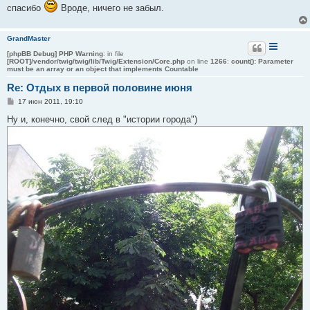
спасибо
Вроде, ничего не забыл.
GrandMaster
[phpBB Debug] PHP Warning
: in file
[ROOT]/vendor/twig/twig/lib/Twig/Extension/Core.php
on line
1266
:
count(): Parameter
must be an array or an object that implements Countable
Re: Отдых в первой половине июня
С
17 июн 2011, 19:10
о
о
Ну и, конечно, свой след в "истории города")
б
щ
е
н
и
е