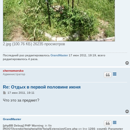
2.jpg (100.76 КБ) 26235 просмотров
Последний раз редактировалось
GrandMaster
17 июн 2011, 19:19, всего
редактировалось 4 раза.
chernomorsko
Администратор
Re: Отдых в первой половине июня
С
17 июн 2011, 19:11
о
о
Что это за предмет?
б
щ
е
н
и
GrandMaster
е
[phpBB Debug] PHP Warning
: in file
[ROOT]/vendor/twig/twig/lib/Twig/Extension/Core.php
on line
1266
:
count(): Parameter