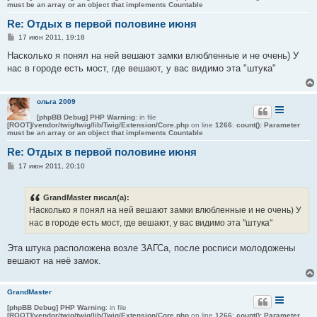
must be an array or an object that implements Countable
Re: Отдых в первой половине июня
С
17 июн 2011, 19:18
о
о
Насколько я понял на ней вешают замки влюбленные и не очень) У
б
нас в городе есть мост, где вешают, у вас видимо эта "штука"
щ
е
н
и
ольга 2009
е
[phpBB Debug] PHP Warning
: in file
[ROOT]/vendor/twig/twig/lib/Twig/Extension/Core.php
on line
1266
:
count(): Parameter
must be an array or an object that implements Countable
Re: Отдых в первой половине июня
С
17 июн 2011, 20:10
о
о
б
GrandMaster писал(а):
щ
е
Насколько я понял на ней вешают замки влюбленные и не очень) У
н
нас в городе есть мост, где вешают, у вас видимо эта "штука"
и
е
Эта штука расположена возле ЗАГСа, после росписи молодожены
вешают на неё замок.
GrandMaster
[phpBB Debug] PHP Warning
: in file
[ROOT]/vendor/twig/twig/lib/Twig/Extension/Core.php
on line
1266
:
count(): Parameter