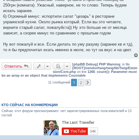
250грн (комната). Ужасный, наверное, не то слово. Теперь будем
искать заранее.
6) Огромный минус: испортили салат "цезарь" в ресторане
украинской кухни. Около рынка который. Если вы это читаете,
верните старый салат, пожалуйста)) Ну это больше не от месяца
зависит, а скорее минус по сравнению с прошлым годом
Ну вот пожалуй и все. Если делать по уму разуму (заранее кв и тд),
то я бы предпочитал ехать именно в июле, но тут на вкус и на цвет.
[phpBB Debug] PHP Warning
: in file
Ответить
[ROOT]/vendor/twig/twig/lib/Twig/Exten
sion/Core.php
on line
1266
:
count(): Parameter must
be an array or an object that implements Countable
1
2
11 сообщений
След.
КТО СЕЙЧАС НА КОНФЕРЕНЦИИ
Сейчас этот форум просматривают: нет зарегистрированных пользователей и 13
гостей