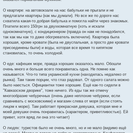
О квартире: на автовокзале на нас бабульки не прыгали и не
предлагали квартиры (как мы думали). Но все же по дороге нас
схватила какая-то добрая бабулька и помогла найти через знакомых.
Платили всего 150грн за двухкомнатную (хоть и искали
однокомнатную), с кондиционером (правда он нам не понадобился,
так как мы как то даже обогреватель включили). Квартира была
хорошая, кроме кровати (была не двуспальная, а просто две кровати
присоединены были) и воды, которая все время то кипятком
становилась, то очень холодной.
О еде: кафешек море, правда хороших оказалось мало. Обошли
очень много и больше всего понравилась одна. Не помню как
называется. Что-то типа украинской кухни (находилась недалеко от
рынка). Там такие порции, что глаз радовал. От одного салата можно
было наесться. Официантки тоже хорошие. Ещё как-то сидели в
"Кавказском дворике", тоже ничего. Из еды так же отмечу
многообразие чебуречных (очень даже неплохие чебуреки, если
сравнивать с московскими) и магазин слева от моря (если стоять
лицом к морю). Там работает прекрасная девушка, которая мне и
моей девушки очень понравилась (характером, приветливостью). Ей
привет, хотя вряд ли она это читает)
О людях: туристов было не очень много, но и не мало (видимо ещё