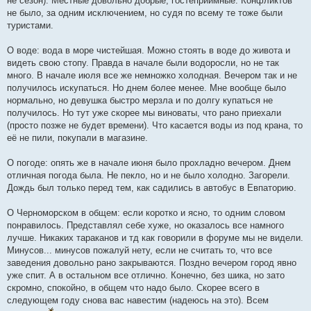
не сезон). Местные довольно добрые, гостеприимные. Конфликтов
не было, за одним исключением, но судя по всему те тоже были
туристами.
О воде: вода в море чистейшая. Можно стоять в воде до живота и
видеть свою стопу. Правда в начале были водоросли, но не так
много. В начале июля все же немножко холодная. Вечером так и не
получилось искупаться. Но днем более менее. Мне вообще было
нормально, но девушка быстро мерзла и по долгу купаться не
получилось. Но тут уже скорее мы виноваты, что рано приехали
(просто позже не будет времени). Что касается воды из под крана, то
её не пили, покупали в магазине.
О погоде: опять же в начале июня было прохладно вечером. Днем
отличная погода была. Не пекло, но и не было холодно. Загорели.
Дождь был только перед тем, как садились в автобус в Евпаторию.
О Черноморском в общем: если коротко и ясно, то одним словом
понравилось. Представлял себе хуже, но оказалось все намного
лучше. Никаких тараканов и тд как говорили в форуме мы не видели.
Минусов... минусов пожалуй нету, если не считать то, что все
заведения довольно рано закрываются. Поздно вечером город явно
уже спит. А в остальном все отлично. Конечно, без шика, но зато
скромно, спокойно, в общем что надо было. Скорее всего в
следующем году снова вас навестим (надеюсь на это). Всем