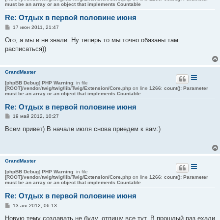
must be an array or an object that implements Countable
Re: Отдых в первой половине июня
С
17 июн 2011, 21:47
о
о
Ого, а мы и не знали. Ну теперь то мы точно обязаны там
б
расписаться))
щ
е
н
и
GrandMaster
е
[phpBB Debug] PHP Warning
: in file
[ROOT]/vendor/twig/twig/lib/Twig/Extension/Core.php
on line
1266
:
count(): Parameter
must be an array or an object that implements Countable
Re: Отдых в первой половине июня
С
19 май 2012, 10:27
о
о
Всем привет) В начале июля снова приедем к вам:)
б
щ
е
н
и
GrandMaster
е
[phpBB Debug] PHP Warning
: in file
[ROOT]/vendor/twig/twig/lib/Twig/Extension/Core.php
on line
1266
:
count(): Parameter
must be an array or an object that implements Countable
Re: Отдых в первой половине июня
С
13 авг 2012, 06:13
о
о
Новую тему создавать не буду, отпишу все тут. В прошлый раз ехали