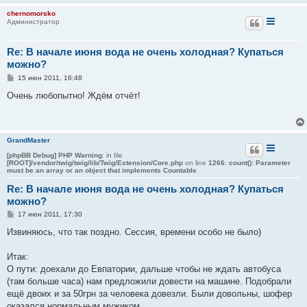
и
chernomorsko
е
Администратор
Re: В начале июня вода не очень холодная? Купаться
можно?
С
15 июн 2011, 16:48
о
о
Очень любопытно! Ждём отчёт!
б
щ
е
н
и
GrandMaster
е
[phpBB Debug] PHP Warning
: in file
[ROOT]/vendor/twig/twig/lib/Twig/Extension/Core.php
on line
1266
:
count(): Parameter
must be an array or an object that implements Countable
Re: В начале июня вода не очень холодная? Купаться
можно?
С
17 июн 2011, 17:30
о
о
Извиняюсь, что так поздно. Сессия, времени особо не было)
б
щ
е
Итак:
н
О пути: доехали до Евпатории, дальше чтобы не ждать автобуса
и
е
(там больше часа) нам предложили довести на машине. Подобрали
ещё двоих и за 50грн за человека довезли. Были довольны, шофер
оказался нормальным мужиком.