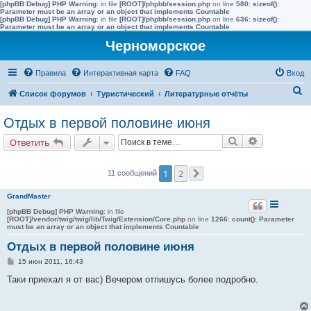
[phpBB Debug] PHP Warning
: in file
[ROOT]/phpbb/session.php
on line
580
:
sizeof():
Parameter must be an array or an object that implements Countable
[phpBB Debug] PHP Warning
: in file
[ROOT]/phpbb/session.php
on line
636
:
sizeof():
Parameter must be an array or an object that implements Countable
Черноморское
Правила
Интерактивная карта
FAQ
Вход
П
Список форумов
Туристический
Литературные отчёты
о
Отдых в первой половине июня
и
Поиск
Расширенн
Ответить
с
к
1
2
11 сообщений
След.
GrandMaster
[phpBB Debug] PHP Warning
: in file
[ROOT]/vendor/twig/twig/lib/Twig/Extension/Core.php
on line
1266
:
count(): Parameter
must be an array or an object that implements Countable
Отдых в первой половине июня
С
15 июн 2011, 16:43
о
о
Таки приехал я от вас) Вечером отпишусь более подробно.
б
щ
е
н