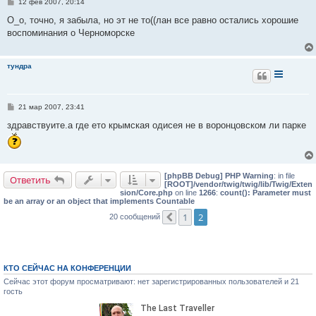
С
12 фев 2007, 20:14
о
о
О_о, точно, я забыла, но эт не то((лан все равно остались хорошие
б
воспоминания о Черноморске
щ
е
н
и
тундра
е
С
21 мар 2007, 23:41
о
о
здравствуите.а где ето крымская одисея не в воронцовском ли парке
б
щ
е
н
и
е
[phpBB Debug] PHP Warning
: in file
Ответить
[ROOT]/vendor/twig/twig/lib/Twig/Exten
sion/Core.php
on line
1266
:
count(): Parameter must
be an array or an object that implements Countable
1
2
20 сообщений
Пред.
КТО СЕЙЧАС НА КОНФЕРЕНЦИИ
Сейчас этот форум просматривают: нет зарегистрированных пользователей и 21
гость