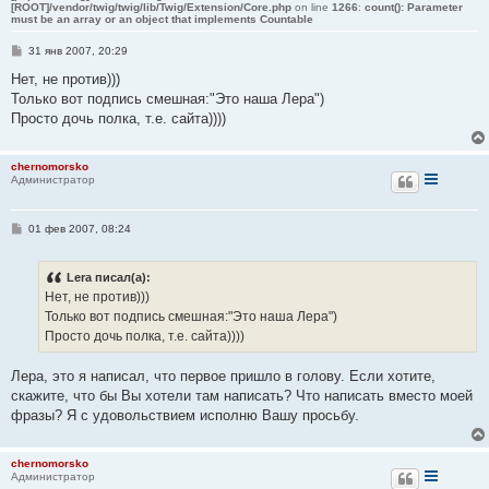
[ROOT]/vendor/twig/twig/lib/Twig/Extension/Core.php
on line
1266
:
count(): Parameter
must be an array or an object that implements Countable
С
31 янв 2007, 20:29
о
о
Нет, не против)))
б
Только вот подпись смешная:"Это наша Лера")
щ
е
Просто дочь полка, т.е. сайта))))
н
и
е
chernomorsko
Администратор
С
01 фев 2007, 08:24
о
о
б
Lera писал(а):
щ
е
Нет, не против)))
н
Только вот подпись смешная:"Это наша Лера")
и
е
Просто дочь полка, т.е. сайта))))
Лера, это я написал, что первое пришло в голову. Если хотите,
скажите, что бы Вы хотели там написать? Что написать вместо моей
фразы? Я с удовольствием исполню Вашу просьбу.
chernomorsko
Администратор