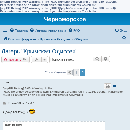
[phpBB Debug] PHP Warning
: in file
[ROOT]/phpbb/session.php
on line
580
:
sizeof():
Parameter must be an array or an object that implements Countable
[phpBB Debug] PHP Warning
: in file
[ROOT]/phpbb/session.php
on line
636
:
sizeof():
Parameter must be an array or an object that implements Countable
Черноморское
Правила
Интерактивная карта
FAQ
Вход
П
Список форумов
Крымская беседка
Общение
о
Лагерь "Крымская Одиссея"
и
Поиск
Расширенн
Ответить
с
к
1
2
20 сообщений
Пред.
Lera
[phpBB Debug] PHP Warning
: in file
[ROOT]/vendor/twig/twig/lib/Twig/Extension/Core.php
on line
1266
:
count(): Parameter
must be an array or an object that implements Countable
С
31 янв 2007, 12:47
о
о
Дождались))))
б
щ
е
н
ВЛОЖЕНИЯ
и