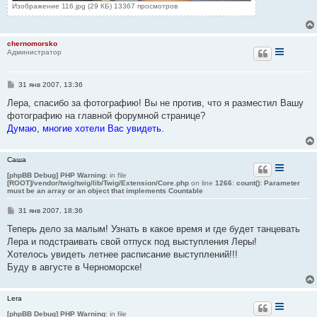
Изображение 116.jpg (29 КБ) 13367 просмотров
chernomorsko
Администратор
С
31 янв 2007, 13:36
о
о
Лера, спасибо за фотографию! Вы не против, что я разместил Вашу
б
фотографию на главной форумной странице?
щ
е
Думаю, многие хотели Вас увидеть.
н
и
е
Саша
[phpBB Debug] PHP Warning
: in file
[ROOT]/vendor/twig/twig/lib/Twig/Extension/Core.php
on line
1266
:
count(): Parameter
must be an array or an object that implements Countable
С
31 янв 2007, 18:36
о
о
Теперь дело за малым! Узнать в какое время и где будет танцевать
б
Лера и подстраивать свой отпуск под выступления Леры!
щ
е
Хотелось увидеть летнее расписание выступлений!!!
н
Буду в августе в Черноморске!
и
е
Lera
[phpBB Debug] PHP Warning
: in file