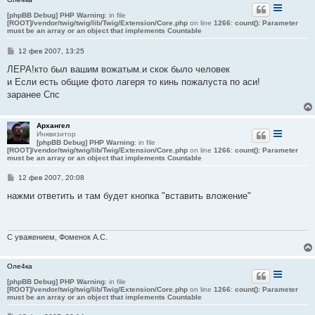
[phpBB Debug] PHP Warning
: in file
[ROOT]/vendor/twig/twig/lib/Twig/Extension/Core.php
on line
1266
:
count(): Parameter
must be an array or an object that implements Countable
С
12 фев 2007, 13:25
о
о
ЛЕРА!кто был вашим вожатым.и скок было человек
б
и Если есть общие фото лагеря то кинь пожалуста по аси!
щ
е
заранее Спс
н
и
е
Архангел
Инквизитор
[phpBB Debug] PHP Warning
: in file
[ROOT]/vendor/twig/twig/lib/Twig/Extension/Core.php
on line
1266
:
count(): Parameter
must be an array or an object that implements Countable
С
12 фев 2007, 20:08
о
о
нажми ответить и там будет кнопка "вставить вложение"
б
щ
е
н
и
С уважением, Фоменок А.С.
е
Оле4ка
[phpBB Debug] PHP Warning
: in file
[ROOT]/vendor/twig/twig/lib/Twig/Extension/Core.php
on line
1266
:
count(): Parameter
must be an array or an object that implements Countable