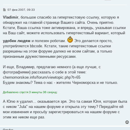
С
07 фев 2007, 09:33
о
о
Vladimir
, большое спасибо за гипертекстовую ссылку, которую я
б
обнаружил на главной странице Вашего сайта. Очень приятно.
щ
е
Кстати, Ваша ссылка тоже активирована, и впредь, указывая ссылки
н
на Ваш сайт, можете использовать гипертекстовый вариант, который
и
е
удобен людям
и полезен роботам.
Это делается просто,
употребляется bbcode. Кстати, такие гипертекстовые ссылки
разрешены на этом форуме далеко не всем сайтам, а только
признанным дружественными ресурсами.
И еще, Владимир, предлагаю немного (а еще лучше, с
фотографиями) рассказать о себе в этой теме:
chernomorskoe.info/forum/viewtopic.php?t=65
Будем знакомы? Тема о нас - жителях Черноморска и не только.
Добавлено спустя 3 минуты 36 секунд:
А Юлю я удалил... оказывается зря. Это та самая Юля, которая была
с ником "Jula" на нашем форуме и открыла эту тему? Передайте ей
мои извинения и просьбу зарегистрироваться на нашем форуме с
этим же ником еще раз.
Оле4ка