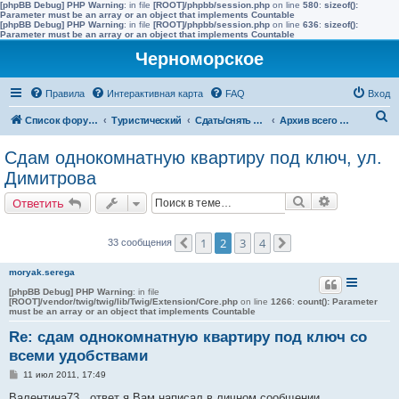
[phpBB Debug] PHP Warning
: in file
[ROOT]/phpbb/session.php
on line
580
:
sizeof():
Parameter must be an array or an object that implements Countable
[phpBB Debug] PHP Warning
: in file
[ROOT]/phpbb/session.php
on line
636
:
sizeof():
Parameter must be an array or an object that implements Countable
Черноморское
Правила
Интерактивная карта
FAQ
Вход
П
Список форумов
Туристический
Сдать/снять в других населенных пунктах района
Архив всего жилья до 2015 года
о
Сдам однокомнатную квартиру под ключ, ул.
и
Димитрова
с
Поиск
Расширенн
Ответить
к
1
2
3
4
33 сообщения
Пред.
След.
moryak.serega
[phpBB Debug] PHP Warning
: in file
[ROOT]/vendor/twig/twig/lib/Twig/Extension/Core.php
on line
1266
:
count(): Parameter
must be an array or an object that implements Countable
Re: сдам однокомнатную квартиру под ключ со
всеми удобствами
С
11 июл 2011, 17:49
о
о
Валентина73 , ответ я Вам написал в личном сообщении