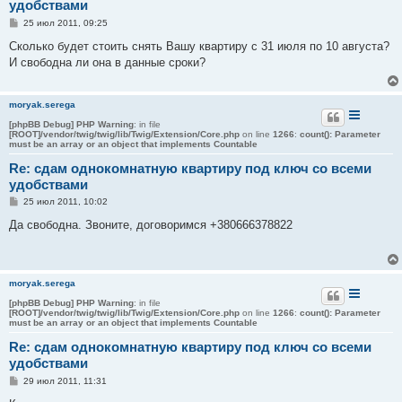
удобствами
С
25 июл 2011, 09:25
о
о
Сколько будет стоить снять Вашу квартиру с 31 июля по 10 августа?
б
И свободна ли она в данные сроки?
щ
е
н
и
moryak.serega
е
[phpBB Debug] PHP Warning
: in file
[ROOT]/vendor/twig/twig/lib/Twig/Extension/Core.php
on line
1266
:
count(): Parameter
must be an array or an object that implements Countable
Re: сдам однокомнатную квартиру под ключ со всеми
удобствами
С
25 июл 2011, 10:02
о
о
Да свободна. Звоните, договоримся +380666378822
б
щ
е
н
и
moryak.serega
е
[phpBB Debug] PHP Warning
: in file
[ROOT]/vendor/twig/twig/lib/Twig/Extension/Core.php
on line
1266
:
count(): Parameter
must be an array or an object that implements Countable
Re: сдам однокомнатную квартиру под ключ со всеми
удобствами
С
29 июл 2011, 11:31
о
о