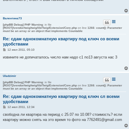
б
щ
е
н
и
Валентина73
е
[phpBB Debug] PHP Warning
: in file
[ROOT]/vendor/twig/twig/lib/Twig/Extension/Core.php
on line
1266
:
count(): Parameter
must be an array or an object that implements Countable
Re: сдам однокомнатную квартиру под ключ со всеми
удобствами
С
12 июл 2011, 05:10
о
о
извините не допичаталось число нам надо с1 по13 августа нас 3
б
щ
е
н
и
Uladzimir
е
[phpBB Debug] PHP Warning
: in file
[ROOT]/vendor/twig/twig/lib/Twig/Extension/Core.php
on line
1266
:
count(): Parameter
must be an array or an object that implements Countable
Re: сдам однокомнатную квартиру под ключ сл всеми
удобствами
С
12 июл 2011, 12:34
о
о
свободна ли квартира на период с 25.07 по 10.08? стоимость? если
б
квартиру можно снять на это время то фото на 7762491@gmail.com
щ
е
н