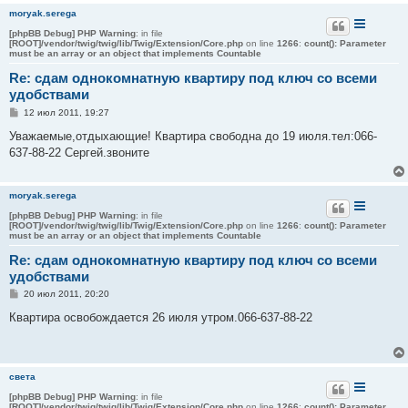
и
moryak.serega
е
[phpBB Debug] PHP Warning
: in file
[ROOT]/vendor/twig/twig/lib/Twig/Extension/Core.php
on line
1266
:
count(): Parameter
must be an array or an object that implements Countable
Re: сдам однокомнатную квартиру под ключ со всеми
удобствами
С
12 июл 2011, 19:27
о
о
Уважаемые,отдыхающие! Квартира свободна до 19 июля.тел:066-
б
637-88-22 Сергей.звоните
щ
е
н
и
moryak.serega
е
[phpBB Debug] PHP Warning
: in file
[ROOT]/vendor/twig/twig/lib/Twig/Extension/Core.php
on line
1266
:
count(): Parameter
must be an array or an object that implements Countable
Re: сдам однокомнатную квартиру под ключ со всеми
удобствами
С
20 июл 2011, 20:20
о
о
Квартира освобождается 26 июля утром.066-637-88-22
б
щ
е
н
и
света
е
[phpBB Debug] PHP Warning
: in file
[ROOT]/vendor/twig/twig/lib/Twig/Extension/Core.php
on line
1266
:
count(): Parameter