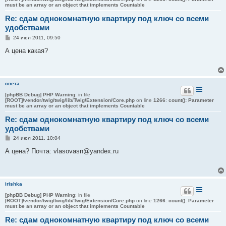
must be an array or an object that implements Countable
Re: сдам однокомнатную квартиру под ключ со всеми
удобствами
С
24 июл 2011, 09:50
о
о
А цена какая?
б
щ
е
н
и
света
е
[phpBB Debug] PHP Warning
: in file
[ROOT]/vendor/twig/twig/lib/Twig/Extension/Core.php
on line
1266
:
count(): Parameter
must be an array or an object that implements Countable
Re: сдам однокомнатную квартиру под ключ со всеми
удобствами
С
24 июл 2011, 10:04
о
о
А цена? Почта: vlasovasn@yandex.ru
б
щ
е
н
и
irishka
е
[phpBB Debug] PHP Warning
: in file
[ROOT]/vendor/twig/twig/lib/Twig/Extension/Core.php
on line
1266
:
count(): Parameter
must be an array or an object that implements Countable
Re: сдам однокомнатную квартиру под ключ со всеми