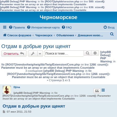
[phpBB Debug] PHP Warning
: in file
[ROOT]/phpbb/session.php
on line
580
:
sizeof():
Parameter must be an array or an object that implements Countable
[phpBB Debug] PHP Warning
: in file
[ROOT]/phpbb/session.php
on line
636
:
sizeof():
Parameter must be an array or an object that implements Countable
Черноморское
Правила
Интерактивная карта
FAQ
Вход
П
Список форумов
Черноморск
Объявления
Домашние животные и птицы
о
Отдам в добрые руки щенят
и
[phpBB
Поиск
Расширенн
Ответить
с
Debug]
PHP
к
Warning
: in
file
[ROOT]/vendor/twig/twig/lib/Twig/Extension/Core.php
on line
1266
:
count():
Parameter must be an array or an object that implements Countable
3 сообщения
[phpBB Debug] PHP Warning
: in file
[ROOT]/vendor/twig/twig/lib/Twig/Extension/Core.php
on line
1266
:
count():
Parameter must be an array or an object that implements Countable
• Страница
1
из
1
Djina
[phpBB Debug] PHP Warning
: in file
[ROOT]/vendor/twig/twig/lib/Twig/Extension/Core.php
on line
1266
:
count(): Parameter
must be an array or an object that implements Countable
Отдам в добрые руки щенят
С
07 июл 2011, 21:53
о