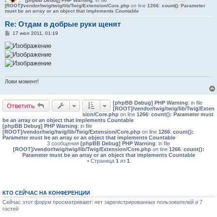
[phpBB Debug] PHP Warning
: in file
[ROOT]/vendor/twig/twig/lib/Twig/Extension/Core.php
on line
1266
:
count(): Parameter
must be an array or an object that implements Countable
Re: Отдам в добрые руки щенят
С
17 июл 2011, 01:19
о
о
б
щ
е
н
и
е
Лови момент!
[phpBB Debug] PHP Warning
: in file
Ответить
[ROOT]/vendor/twig/twig/lib/Twig/Exten
sion/Core.php
on line
1266
:
count(): Parameter must
be an array or an object that implements Countable
[phpBB Debug] PHP Warning
: in file
[ROOT]/vendor/twig/twig/lib/Twig/Extension/Core.php
on line
1266
:
count():
Parameter must be an array or an object that implements Countable
3 сообщения
[phpBB Debug] PHP Warning
: in file
[ROOT]/vendor/twig/twig/lib/Twig/Extension/Core.php
on line
1266
:
count():
Parameter must be an array or an object that implements Countable
• Страница
1
из
1
КТО СЕЙЧАС НА КОНФЕРЕНЦИИ
Сейчас этот форум просматривают: нет зарегистрированных пользователей и 7
гостей