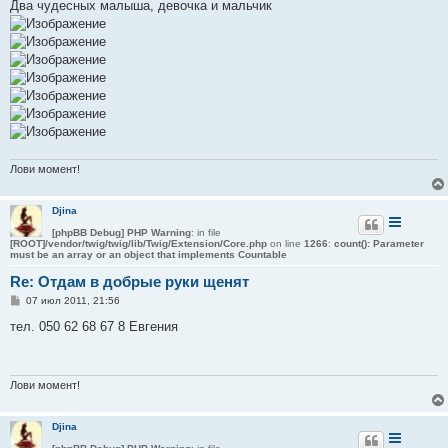
о
Два чудесных малыша, девочка и мальчик
б
щ
е
н
и
е
Лови момент!
Djina
[phpBB Debug] PHP Warning
: in file
[ROOT]/vendor/twig/twig/lib/Twig/Extension/Core.php
on line
1266
:
count(): Parameter
must be an array or an object that implements Countable
Re: Отдам в добрые руки щенят
С
07 июл 2011, 21:56
о
о
тел. 050 62 68 67 8 Евгения
б
щ
е
н
и
Лови момент!
е
Djina