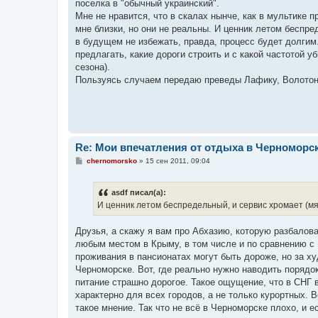
поселка в "обычный украинский".
щ
е
Мне не нравится, что в скалах нынче, как в мультике п
н
мне близки, но они не реальны. И ценник летом беспре
и
е
в будущем не избежать, правда, процесс будет долгим.
предлагать, какие дороги строить и с какой частотой у
сезона).
Пользуясь случаем передаю преведы Лафику, Волотону
Re: Мои впечатления от отдыха в Черноморс
С
chernomorsko
»
15 сен 2011, 09:04
о
о
б
asdf писал(а):
щ
е
И ценник летом беспредельный, и сервис хромает (мяг
н
и
е
Друзья, а скажу я вам про Абхазию, которую разбалова
любым местом в Крыму, в том числе и по сравнению с 
проживания в пансионатах могут быть дороже, но за х
Черноморске. Вот, где реально нужно наводить порядок
питание страшно дорогое. Такое ощущение, что в СНГ в
характерно для всех городов, а не только курортных.
такое мнение. Так что не всё в Черноморске плохо, и е