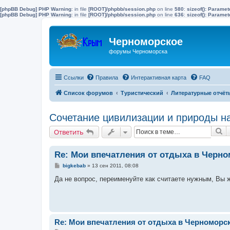
[phpBB Debug] PHP Warning
: in file
[ROOT]/phpbb/session.php
on line
580
:
sizeof(): Parame
[phpBB Debug] PHP Warning
: in file
[ROOT]/phpbb/session.php
on line
636
:
sizeof(): Parame
Черноморское
форумы Черноморска
Ссылки
Правила
Интерактивная карта
FAQ
Список форумов
Туристический
Литературные отчёт
Сочетание цивилизации и природы н
П
Ответить
Re: Мои впечатления от отдыха в Черн
С
bigkebab
»
13 сен 2011, 08:08
о
о
Да не вопрос, переименуйте как считаете нужным, Вы ж
б
щ
е
н
и
е
Re: Мои впечатления от отдыха в Черноморс