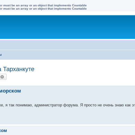
ter must be an array or an object that implements Countable
ter must be an array or an object that implements Countable
ы
а Тарханкуте
оиск
Расширенный поиск
оморском
е, я так понимаю, администратор форума. Я просто не очень знаю как э
ком