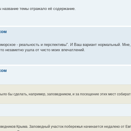
ы название темы отражало её содержание.
ком
оморское - реальность и перспективы". И Ваш вариант нормальный. Мне,
а-то незаметно ушла от чисто моих впечатлений.
ком
было бы сделать, например, заповедником, и за посещение этих мест собират
ведников Крыма. Заповедный участок побережья начинается недалеко от Ев