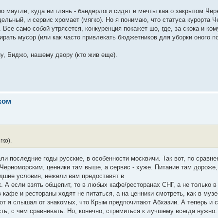
ро маугли, куда ни глянь - бандерлоги сидят и мечты каа о закрытом Че
дельный, и сервис хромает (мягко). Но я понимаю, что статуса курорта 
 Все само собой утрясется, конкуренция покажет шо, где, за скока и ком
бирать мусор (или как часто привлекать бюджетников для уборки оного п
, Биджо, нашему двору (кто жив еще).
ком
ко).
ли последние годы русские, в особенности москвичи. Так вот, по сравне
Черноморским, ценники там выше, а сервис - хуже. Питание там дороже,
удшие условия, нежели вам предоставят в
. А если взять общепит, то в любых кафе/ресторанах СНГ, а не только в
 кафе и рестораны ходят не питаться, а на ценники смотреть, как в музе
 Вот я слышал от знакомых, что Крым предпочитают Абхазии. А теперь и
сть, с чем сравнивать. Но, конечно, стремиться к лучшему всегда нужно.