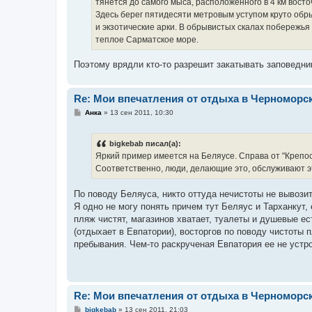
тянется до самого мыса, расположенного в 4 км вост
Здесь берег пятидесяти метровым уступом круто обр
и экзотические арки. В обрывистых скалах побережь
теплое Сарматское море.
Поэтому врядли кто-то разрешит закатывать заповедни
Re: Мои впечатления от отдыха в Черноморс
С
Анка
»
13 сен 2011, 10:30
о
о
б
bigkebab писал(а):
щ
е
Яркий пример имеется на Беляусе. Справа от "Крепос
н
Соответственно, люди, делающие это, обслуживают эт
и
е
По поводу Беляуса, никто оттуда нечистоты не вывозит,
Я одно не могу понять причем тут Беляус и Тарханкут,
пляж чистят, магазинов хватает, туалеты и душевые ес
(отдыхает в Евпатории), восторгов по поводу чистоты 
пребывания. Чем-то раскрученая Евпатория ее не устрои
Re: Мои впечатления от отдыха в Черноморс
С
bigkebab
»
13 сен 2011, 21:03