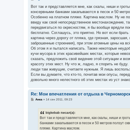
о
о
Вот так и представляется мне, как скалы, ниши и грот
б
консервными банками закапываются в песок и 50 метров
щ
е
Особенно на платном пляже. Картина маслом. Ну не по
н
ввиду как своё непосредственное местонахождение, та
и
е
передвигаться по окресностям, я бы вообще врядли пое
бесплатно. Соглашусь, это приятно. Но вот если брать 
картина через дорогу от пляжа, где грязная, заросшая
заброшенные строениия), при этом атомные цены на вс
Об этом я и пытался написать. Также некоторые неудо
кучи мусора в этих красивейших местах, которые невоз
сказать, предложить своё видение этой ситуации и во
красоту этих мест. Ну что ж, ладно, я спорить не буду
люди там живущие, считаете нужным. Я лишь воспользо
Если вы думаете, что кто-то, почитав мои опусы, пер
довольно много нелестного об этих местах из уст знак
Re: Мои впечатления от отдыха в Черноморс
С
Анка
»
14 сен 2011, 09:23
о
о
б
bigkebab писал(а):
щ
е
Вот так и представляется мне, как скалы, ниши и гро
н
банками закапываются в песок и 50 метров ползут скв
и
е
пляже. Картина маслом.