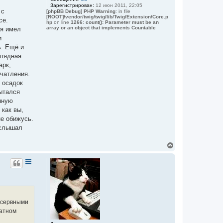
у
Зарегистрирован:
12 июн 2011, 22:05
т
 с
[phpBB Debug] PHP Warning
: in file
ь
[ROOT]/vendor/twig/twig/lib/Twig/Extension/Core.p
се.
с
hp
on line
1266
:
count(): Parameter must be an
я
array or an object that implements Countable
 я имел
к
и
н
ь. Ещё и
а
глядная
ч
а
арк,
л
ечатления.
у
 осадок
пытался
нную
 как вы,
не обижусь.
 слышал
В
е
р
н
у
т
ь
с
я
онсервными
к
латном
н
а