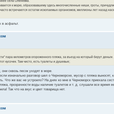
очнее села Оленевка.
ывается к морю, образовавшему здесь многочисленные ниши, гроты, причудл
я часто встречаются остатки ископаемых организмов, миллионы лет назад на
к в асфальт.
ком
ти" пара километров огороженного пляжа, за въезд на который берут деньги.
от кусочек. Там чисто, есть туалеты и душевые;
 они сквозь песок уходят в море.
 если изначально разговор шел о Черноморске, мусор с пляжа выносят, 
ть. Что же вас не устроило? На днях ко мне в Черноморск приехала сес
пляжа, прозрачности воды наличие туалетов и т. д. слушали все время е
ла! Так что на вкус и цвет товарища нет.
ком