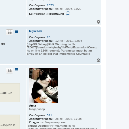
у
Сообщения:
2573
т
Зарегистрирован:
05 сен 2006, 11:29
ь
К
Контактная информация:
с
о
я
н
В
к
т
е
а
н
к
р
а
bigkebab
т
н
ч
н
Сообщения:
26
у
а
а
Зарегистрирован:
12 июн 2011, 22:05
т
л
я
 по
[phpBB Debug] PHP Warning
: in file
ь
у
и
[ROOT]/vendor/twig/twig/lib/Twig/Extension/Core.p
с
н
hp
on line
1266
:
count(): Parameter must be an
ф
я
array or an object that implements Countable
о
к
В
р
н
е
м
а
а
р
ч
ц
н
а
и
у
я
л
т
п
у
ь
о
с
л
ь
я
ь хоть и
з
к
о
н
в
а
а
Анка
ч
т
Модератор
а
е
Сообщения:
571
л
л
Зарегистрирован:
26 сен 2008, 17:35
я
у
Откуда:
пгт.Черноморское
c
патории и
[phpBB Debug] PHP Warning
: in file
h
[ROOT]/vendor/twig/twig/lib/Twig/Extension/Core.p