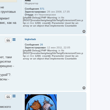
Анка
ч
Модератор
а
 не
Сообщения:
571
л
о грунтовых
Зарегистрирован:
26 сен 2008, 17:35
у
Откуда:
пгт.Черноморское
[phpBB Debug] PHP Warning
: in file
вариант
[ROOT]/vendor/twig/twig/lib/Twig/Extension/Core.p
вис, как на
hp
on line
1266
:
count(): Parameter must be an
array or an object that implements Countable
В
е
р
bigkebab
н
Сообщения:
26
у
Зарегистрирован:
12 июн 2011, 22:05
т
[phpBB Debug] PHP Warning
: in file
ь
[ROOT]/vendor/twig/twig/lib/Twig/Extension/Core.p
с
hp
on line
1266
:
count(): Parameter must be an
ет, таки
я
array or an object that implements Countable
десятки
к
н
прещено -
а
ч
турой"?.
а
асны -
л
у
В
е
р
н
у
т
ымского
ь