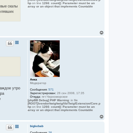
e
hp
on line
1266
:
count(): Parameter must be an
r
ивые скалы
array or an object that implements Countable
n
o
селявших
m
o
r
s
k
В
o
е
р
н
у
т
ь
с
я
к
н
а
Анка
ч
Модератор
а
каждое утро
Сообщения:
571
л
тра
Зарегистрирован:
26 сен 2008, 17:35
у
Откуда:
пгт.Черноморское
е
[phpBB Debug] PHP Warning
: in file
[ROOT]/vendor/twig/twig/lib/Twig/Extension/Core.p
hp
on line
1266
:
count(): Parameter must be an
array or an object that implements Countable
В
е
р
bigkebab
н
Сообщения:
26