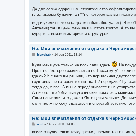
Да для особо одаренных, строительство асфальтирован
пластиковые бутылки, а г***но, которое как вы пишите 
вод и уходит в море (а должен быть биотуалет). И воо
Анталия) там и цены меньше и чистота кругом. А то вы
курорте с вековой историей и структурой.
Re: Мои впечатления от отдыха в Черноморс
С
bigkebab
»
14 сен 2011, 13:14
о
о
Куда меня уже только не посылали здесь
Не пойду
б
щ
Про г-но, "которое разливается по Тарханкуту" - если 
е
где он? И с чего вы решили, что нормальная двухполо
н
и
грунтовок, по которым тошнят на 1-2 передаче? Ну, ес
е
тогда да, я пас. А вы не передёргиваете и не утрируете
А ничего, что "обычный украинский посёлок с минималь
Сами написали, что даже в Ялте цены меньше. Да ничег
отлично. Я не хочу вдаваться в споры об эстетике, эт
Re: Мои впечатления от отдыха в Черноморс
С
asdf
»
14 сен 2011, 14:08
о
о
кебаб озвучил свою точку зрения, посылать его в ялту, 
б