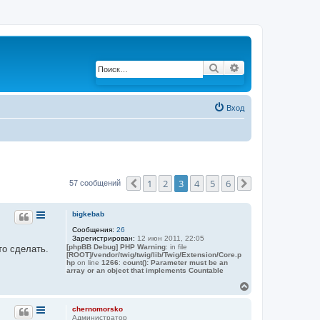
Поиск
Расширенный по
Вход
1
2
3
4
5
6
57 сообщений
Пред.
След.
bigkebab
Сообщения:
26
Зарегистрирован:
12 июн 2011, 22:05
[phpBB Debug] PHP Warning
: in file
то сделать.
[ROOT]/vendor/twig/twig/lib/Twig/Extension/Core.p
hp
on line
1266
:
count(): Parameter must be an
array or an object that implements Countable
В
е
р
chernomorsko
н
Администратор