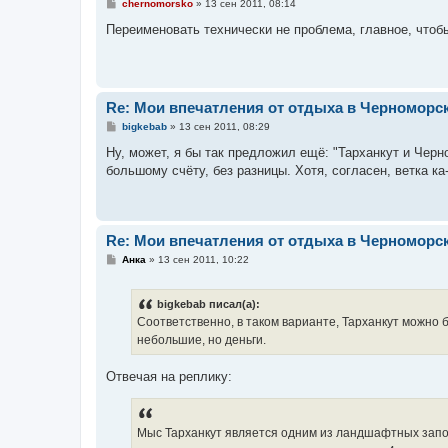
С
chernomorsko
»
13 сен 2011, 08:14
о
о
Переименовать технически не проблема, главное, чтоб
б
щ
е
н
и
е
Re: Мои впечатления от отдыха в Черноморс
С
bigkebab
»
13 сен 2011, 08:29
о
о
Ну, может, я бы так предложил ещё: "Тарханкут и Черн
б
большому счёту, без разницы. Хотя, согласен, ветка к
щ
е
н
и
е
Re: Мои впечатления от отдыха в Черноморс
С
Анка
»
13 сен 2011, 10:22
о
о
б
bigkebab писал(а):
щ
е
Соответственно, в таком варианте, Тарханкут можно 
н
небольшие, но деньги.
и
е
Отвечая на реплику:
Мыс Тарханкут является одним из ландшафтных запо