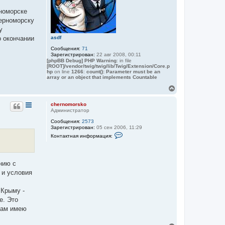
с
я
рноморске
к
Черноморску
н
у
а
asdf
о окончании
ч
а
Сообщения:
71
л
Зарегистрирован:
22 авг 2008, 00:11
у
[phpBB Debug] PHP Warning
: in file
[ROOT]/vendor/twig/twig/lib/Twig/Extension/Core.p
hp
on line
1266
:
count(): Parameter must be an
array or an object that implements Countable
В
е
р
chernomorsko
н
Администратор
у
Сообщения:
2573
т
Зарегистрирован:
05 сен 2006, 11:29
ь
К
Контактная информация:
с
о
я
н
к
т
а
н
нию с
к
а
т
ч
 и условия
н
а
а
л
я
 Крыму -
у
и
е. Это
н
ф
 сам имею
о
р
м