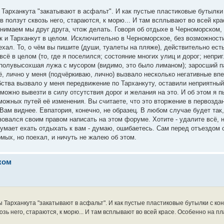
ы Тарханкута "закатывают в асфальт". И как пустые пластиковые бутылки
 ползут сквозь него, стараются, к морю... И там всплывают во всей кра
нимаем мы друг друга, чтож делать. Говоря об отдыхе в Черноморском,
к и Тарханкут в целом. Исключительно в Черноморское, без возможност
хал. То, о чём вы пишите (души, туалеты на пляже), действительно ест
всё в целом (то, где я поселился; состояние многих улиц и дорог; непри
, полувысохшая лужа с мусором (видимо, это было лиманом); заросший п
ё, лично у меня (подчёркиваю, лично) вызвало несколько негативные вп
бства вызвало у меня передвижение по Тарханкуту, оставили неприятный
можно вывезти в силу отсутствия дорог и желания на это. И об этом я 
зможных путей её изменения. Вы считаете, что это вторжение в первозда
. Вам виднее. Евпатория, конечно, не образец. В любом случае будет так,
вался своим правом написать на этом форуме. Хотите - удалите всё, 
едумает ехать отдыхать к вам - думаю, ошибаетесь. Сам перед отъездом
омых, но поехал, и ничуть не жалею об этом.
ком
ты Тарханкута "закатывают в асфальт". И как пустые пластиковые бутылки с к
озь него, стараются, к морю... И там всплывают во всей красе. Особенно на п