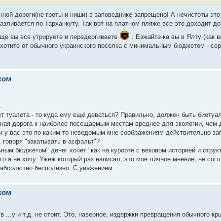
ной дороги(не гроты и ниши) в заповеднике запрещено! А нечистоты это
разливается по Тарханкуту. Так вот на платном пляже все это доходит д
бще вы все утрируете и передергиваете
. Езжайте-ка вы в Ялту (как 
 хотите от обычного украинского поселка с минимальным бюджетом - сер
ком
.
нет туалета - то куда ему ещё деваться? Правильно, должен быть биотуал
сная дорога к наиболее посещаемым местам вреднее для экологии, чем 
ли у вас это по каким-то неведомым мне соображениям действительно за
, говоря "закатывать в асфальт"?
ным бюджетом" денег хочет "как на курорте с вековом историей и струк
о я не хочу. Ужеж который раз написал, это моё личное мнение; не согл
о абсолютно бесполезно. С уважением.
ком
в ...у и т.д. не стоит. Это, наверное, издержки превращения обычного кр