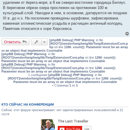
удалении от берега моря, в 8 км северо-восточнее городища Беляус.
щ
е
В береговом обрезе озера прослежен на протяжении 100 м
н
культурный слой. Находки в нем, в основном, датируются не позднее
и
е
III в. до н.э. На поселении проведены шурфовки, зафиксирована
каменная эллинистическая усадьба и расчищен античный колодец.
Памятник относился к хоре Херсонеса.
[phpBB Debug] PHP Warning
: in file
Ответить
[ROOT]/vendor/twig/twig/lib/Twig/Extension/Core.p
hp
on line
1266
:
count(): Parameter must be an array
or an object that implements Countable
[phpBB Debug] PHP Warning
: in file
[ROOT]/vendor/twig/twig/lib/Twig/Extension/Core.php
on line
1266
:
count():
Parameter must be an array or an object that implements Countable
[phpBB Debug] PHP Warning
: in file
[ROOT]/vendor/twig/twig/lib/Twig/Extension/Core.php
on line
1266
:
count():
Parameter must be an array or an object that implements Countable
1 сообщение
[phpBB Debug] PHP Warning
: in file
[ROOT]/vendor/twig/twig/lib/Twig/Extension/Core.php
on line
1266
:
count():
Parameter must be an array or an object that implements Countable
• Страница
1
из
1
КТО СЕЙЧАС НА КОНФЕРЕНЦИИ
Сейчас этот форум просматривают: нет зарегистрированных пользователей и 22
гостя