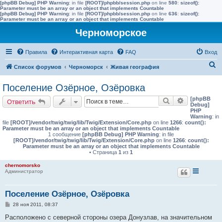
[phpBB Debug] PHP Warning
: in file
[ROOT]/phpbb/session.php
on line
580
:
sizeof():
Parameter must be an array or an object that implements Countable
[phpBB Debug] PHP Warning
: in file
[ROOT]/phpbb/session.php
on line
636
:
sizeof():
Parameter must be an array or an object that implements Countable
Черноморское
Правила
Интерактивная карта
FAQ
Вход
П
Список форумов
Черноморск
Живая география
о
Поселение Озёрное, Озёровка
и
[phpBB
Поиск
Расширенн
Ответить
с
Debug]
PHP
к
Warning
: in
file
[ROOT]/vendor/twig/twig/lib/Twig/Extension/Core.php
on line
1266
:
count():
Parameter must be an array or an object that implements Countable
1 сообщение
[phpBB Debug] PHP Warning
: in file
[ROOT]/vendor/twig/twig/lib/Twig/Extension/Core.php
on line
1266
:
count():
Parameter must be an array or an object that implements Countable
• Страница
1
из
1
chernomorsko
Администратор
Поселение Озёрное, Озёровка
С
28 ноя 2011, 08:37
о
о
Расположено с северной стороны озера Донузлав, на значительном
б