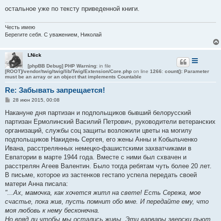
остальное уже по тексту приведенной книги.
Честь имею
Берегите себя. С уважением, Николай
LNick
[phpBB Debug] PHP Warning
: in file
[ROOT]/vendor/twig/twig/lib/Twig/Extension/Core.php
on line
1266
:
count(): Parameter
must be an array or an object that implements Countable
Re: Забывать запрещается!
С
28 июн 2015, 00:08
о
о
Накануне дня партизан и подпольщиков бывший белорусский
б
партизан Ермолинский Василий Петрович, руководители ветеранских
щ
е
организаций, службы соц защиты возложили цветы на могилу
н
подпольщиков Накидень Сергея, его жены Анны и Кобыльченко
и
е
Ивана, расстрелянных немецко-фашистскими захватчиками в
Евпатории в марте 1944 года. Вместе с ними был схвачен и
расстрелян Агеев Валентин. Было тогда ребятам чуть более 20 лет.
В письме, которое из застенков гестапо успела передать своей
матери Анна писала:
"...Ах, мамочка, как хочется житл на свете! Есть Сережа, мое
счастье, пока жив, пусть помнит обо мне. И передайте ему, что
моя любовь к нему бесконечна.
Но вряд ли чтобы мы остались живы. Эти варвары зверски пьют