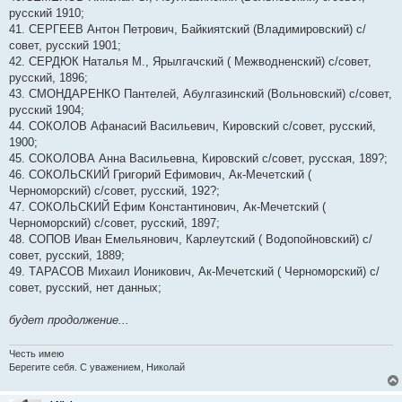
русский 1910;
41. СЕРГЕЕВ Антон Петрович, Байкиятский (Владимировский) с/
совет, русский 1901;
42. СЕРДЮК Наталья М., Ярылгачский ( Межводненский) с/совет,
русский, 1896;
43. СМОНДАРЕНКО Пантелей, Абулгазинский (Вольновский) с/совет,
русский 1904;
44. СОКОЛОВ Афанасий Васильевич, Кировский с/совет, русский,
1900;
45. СОКОЛОВА Анна Васильевна, Кировский с/совет, русская, 189?;
46. СОКОЛЬСКИЙ Григорий Ефимович, Ак-Мечетский (
Черноморский) с/совет, русский, 192?;
47. СОКОЛЬСКИЙ Ефим Константинович, Ак-Мечетский (
Черноморский) с/совет, русский, 1897;
48. СОПОВ Иван Емельянович, Карлеутский ( Водопойновский) с/
совет, русский, 1889;
49. ТАРАСОВ Михаил Ионикович, Ак-Мечетский ( Черноморский) с/
совет, русский, нет данных;
будет продолжение...
Честь имею
Берегите себя. С уважением, Николай