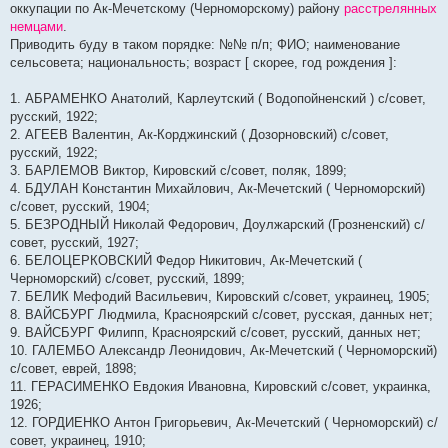
оккупации по Ак-Мечетскому (Черноморскому) району
расстрелянных
и
е
немцами
.
Приводить буду в таком порядке: №№ п/п; ФИО; наименование
сельсовета; национальность; возраст [ скорее, год рождения ]:
1. АБРАМЕНКО Анатолий, Карлеутский ( Водопойненский ) с/совет,
русский, 1922;
2. АГЕЕВ Валентин, Ак-Корджинский ( Дозорновский) с/совет,
русский, 1922;
3. БАРЛЕМОВ Виктор, Кировский с/совет, поляк, 1899;
4. БДУЛАН Константин Михайлович, Ак-Мечетский ( Черноморский)
с/совет, русский, 1904;
5. БЕЗРОДНЫЙ Николай Федорович, Доулжарский (Грозненский) с/
совет, русский, 1927;
6. БЕЛОЦЕРКОВСКИЙ Федор Никитович, Ак-Мечетский (
Черноморский) с/совет, русский, 1899;
7. БЕЛИК Мефодий Васильевич, Кировский с/совет, украинец, 1905;
8. ВАЙСБУРГ Людмила, Красноярский с/совет, русская, данных нет;
9. ВАЙСБУРГ Филипп, Красноярский с/совет, русский, данных нет;
10. ГАЛЕМБО Александр Леонидович, Ак-Мечетский ( Черноморский)
с/совет, еврей, 1898;
11. ГЕРАСИМЕНКО Евдокия Ивановна, Кировский с/совет, украинка,
1926;
12. ГОРДИЕНКО Антон Григорьевич, Ак-Мечетский ( Черноморский) с/
совет, украинец, 1910;