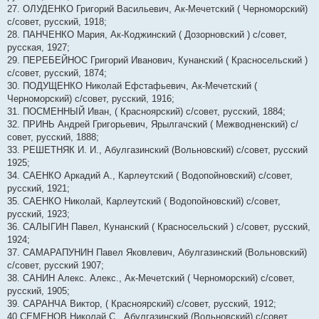
27. ОЛУДЕНКО Григорий Васильевич, Ак-Мечетский ( Черноморский)
с/совет, русский, 1918;
28. ПАНЧЕНКО Мария, Ак-Коджинский ( Дозорновский ) с/совет,
русская, 1927;
29. ПЕРЕБЕЙНОС Григорий Иванович, Кунанский ( Красносельский )
с/совет, русский, 1874;
30. ПОДУЩЕНКО Николай Ефстафьевич, Ак-Мечетский (
Черноморский) с/совет, русский, 1916;
31. ПОСМЕННЫЙ Иван, ( Красноярский) с/совет, русский, 1884;
32. ПРИНЬ Андрей Григорьевич, Ярылгачский ( Межводненский) с/
совет, русский, 1888;
33. РЕШЕТНЯК И. И., Абулгазинский (Вольновский) с/совет, русский
1925;
34. САЕНКО Аркадий А., Карлеутский ( Водопойновский) с/совет,
русский, 1921;
35. САЕНКО Николай, Карлеутский ( Водопойновский) с/совет,
русский, 1923;
36. САЛЫГИН Павел, Кунанский ( Красносельский ) с/совет, русский,
1924;
37. САМАРАПУНИН Павел Яковлевич, Абулгазинский (Вольновский)
с/совет, русский 1907;
38. САНИН Алекс. Алекс., Ак-Мечетский ( Черноморский) с/совет,
русский, 1905;
39. САРАНЧА Виктор, ( Красноярский) с/совет, русский, 1912;
40.СЕМЕНОВ Николай С., Абулгазинский (Вольновский) с/совет,