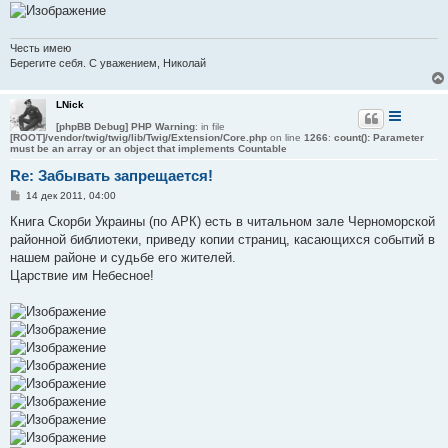
Честь имею
Берегите себя. С уважением, Николай
LNick
[phpBB Debug] PHP Warning
: in file
[ROOT]/vendor/twig/twig/lib/Twig/Extension/Core.php
on line
1266
:
count(): Parameter
must be an array or an object that implements Countable
Re: Забывать запрещается!
С
14 дек 2011, 04:00
о
о
Книга Скорби Украины (по АРК) есть в читальном зале Черноморской
б
районной библиотеки, приведу копии страниц, касающихся событий в
щ
е
нашем районе и судьбе его жителей.
н
Царствие им Небесное!
и
е