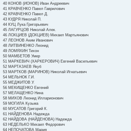
40 КОНОВ (ИОНОВ) Иван Андреевич
41 КРАВЧЕНКО Павел Гаврилович
42 КРАВЧЕНКО Павел Д.
43 КУДРЯ Николай П.
44 КУЦ Лука Григорьевич
45 ЛАГУРЦОВ Николай Алек.
46 ЛОХЦИЕВ (ДОХЦИЕВ) Михаил Мартьянович
47 ЛЕОНОВ Аким Иванович
48 ЛИТВИНЕНКО Леонид
49 ЛОМЯХИН Тихон
50 МАМБЕТОВ Умер
51 МАРКЕВИЧ (ХАРКЕРОВИЧ) Евгений Васильевич
52 МАРТАЗАЕВ Якуб
53 МАРТКОВ (МАРИНОВ) Николай Игнатьевич
54 МЕЛЬНОК Г.И.
55 МЕДЖИТОВ У.
56 МЕКИЩЕНКО Евгений
57 МЕЛАЩЕНКО Нина
58 МИХОВ Леонид Илларионович
59 МОГИЛА Кузьма
60 МУСАТОВ Григорий К.
61 НАЙДЕНОВА Надежда
62 НАЙДОВА (НАЙДЕНОВА) Надежда
63 НЕДЕЛЬКО Михаил Федорович
64 НЕПОЧАТОВА Мария