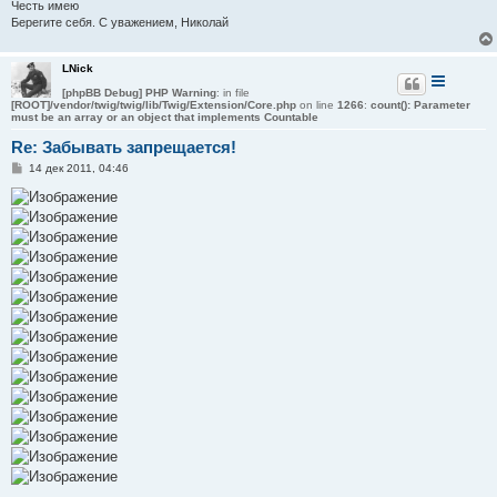
Честь имею
Берегите себя. С уважением, Николай
LNick
[phpBB Debug] PHP Warning
: in file
[ROOT]/vendor/twig/twig/lib/Twig/Extension/Core.php
on line
1266
:
count(): Parameter
must be an array or an object that implements Countable
Re: Забывать запрещается!
С
14 дек 2011, 04:46
о
о
б
щ
е
н
и
е