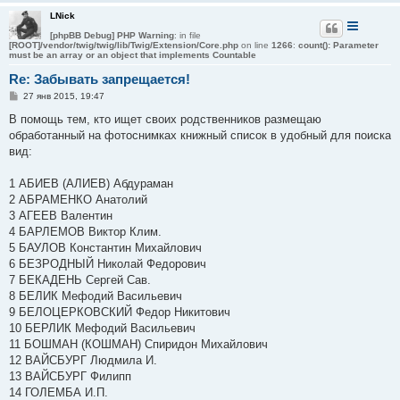
LNick
[phpBB Debug] PHP Warning
: in file
[ROOT]/vendor/twig/twig/lib/Twig/Extension/Core.php
on line
1266
:
count(): Parameter
must be an array or an object that implements Countable
Re: Забывать запрещается!
С
27 янв 2015, 19:47
о
о
В помощь тем, кто ищет своих родственников размещаю
б
обработанный на фотоснимках книжный список в удобный для поиска
щ
е
вид:
н
и
е
1 АБИЕВ (АЛИЕВ) Абдураман
2 АБРАМЕНКО Анатолий
3 АГЕЕВ Валентин
4 БАРЛЕМОВ Виктор Клим.
5 БАУЛОВ Константин Михайлович
6 БЕЗРОДНЫЙ Николай Федорович
7 БЕКАДЕНЬ Сергей Сав.
8 БЕЛИК Мефодий Васильевич
9 БЕЛОЦЕРКОВСКИЙ Федор Никитович
10 БЕРЛИК Мефодий Васильевич
11 БОШМАН (КОШМАН) Спиридон Михайлович
12 ВАЙСБУРГ Людмила И.
13 ВАЙСБУРГ Филипп
14 ГОЛЕМБА И.П.