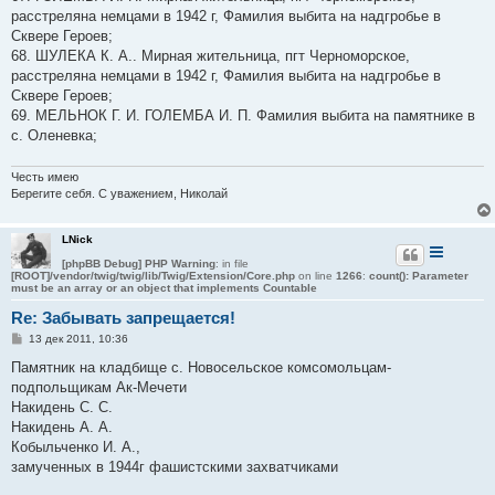
расстреляна немцами в 1942 г, Фамилия выбита на надгробье в
Сквере Героев;
68. ШУЛЕКА К. А.. Мирная жительница, пгт Черноморское,
расстреляна немцами в 1942 г, Фамилия выбита на надгробье в
Сквере Героев;
69. МЕЛЬНОК Г. И. ГОЛЕМБА И. П. Фамилия выбита на памятнике в
с. Оленевка;
Честь имею
Берегите себя. С уважением, Николай
LNick
[phpBB Debug] PHP Warning
: in file
[ROOT]/vendor/twig/twig/lib/Twig/Extension/Core.php
on line
1266
:
count(): Parameter
must be an array or an object that implements Countable
Re: Забывать запрещается!
С
13 дек 2011, 10:36
о
о
Памятник на кладбище с. Новосельское комсомольцам-
б
подпольщикам Ак-Мечети
щ
е
Накидень С. С.
н
Накидень А. А.
и
е
Кобыльченко И. А.,
замученных в 1944г фашистскими захватчиками