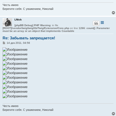
Честь имею
Берегите себя. С уважением, Николай
LNick
[phpBB Debug] PHP Warning
: in file
[ROOT]/vendor/twig/twig/lib/Twig/Extension/Core.php
on line
1266
:
count(): Parameter
must be an array or an object that implements Countable
Re: Забывать запрещается!
С
14 дек 2011, 04:56
о
о
б
щ
е
н
и
е
Честь имею
Берегите себя. С уважением, Николай