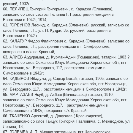
русский, 1902г;
60. ПЕЛИПЕЦ Григорий Григорьевич, с. Караджа (Оленевка),
записано со слов сестры Пелипец Г. Г.расстрелян немцами в
Евпатории в 1942г, 1914;
61. ГОРБУНОВ Леонид, с. Караджа (Оленевка), русский, записано со
слов Пелипец Г. Г., ул. Н. Кудри, 35, русский, расстрелян в
Евпатории в 1942 г;
62. КАЛАТУР Федор Филиппович с. Караджа (Оленевка), записано со
слов Пелипец Г. Г., расстрелян немцами в г. Симферополе,
похоронен в с/хозе Красный;
63. АЛИЕВ Абдураман, д. Курман-Аджи (Ромашкино), татарин, 1903 ?
записано со слов Османова Юнус Мамедовича Херсонская обл, пгт
Новотроицк, ул. Безродного, 117, расстрелян немцами в
Симферополе в 1942г;
64. КАДЫРОВ Ибадула, д, Садыр-Богай, татарин, 1905, записано со
слов Османова Юнус Мамедовича Херсонская обл, пгт Новотроицк,
ул. Безродного, 117, , расстрелян немцами в Симферополе в 1942г;
65. МАРТАЗАЕВ Якуб, д. Акбаш (Вячеславка) татарин, 1910,
записано со слов Османова Юнус Мамедовича Херсонская обл, пгт
Новотроицк, ул. Безродного, 117, , расстрелян немцами в
Симферополе в 1942г, похоронен с/х Красный;
66. ТКАЧЕНКО Арсентий, д. Донузлав ( Красноярское),
записзаписано со слов Гайцук Григория Павловича, с. Межводное, ул
Ленина, 18;
67. ГОЛЕМБА И. П. Мирная жительница, пгт Черноморское,