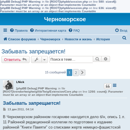
[phpBB Debug] PHP Warning
: in file
[ROOT]/phpbb/session.php
on line
580
:
sizeof():
Parameter must be an array or an object that implements Countable
[phpBB Debug] PHP Warning
: in file
[ROOT]/phpbb/session.php
on line
636
:
sizeof():
Parameter must be an array or an object that implements Countable
Черноморское
Правила
Интерактивная карта
FAQ
Вход
П
Список форумов
Черноморск
Новости и жизнь
История
о
Забывать запрещается!
и
Поиск
Расширенн
Ответить
с
к
1
2
15 сообщений
След.
LNick
[phpBB Debug] PHP Warning
: in file
[ROOT]/vendor/twig/twig/lib/Twig/Extension/Core.php
on line
1266
:
count(): Parameter
must be an array or an object that implements Countable
Забывать запрещается!
С
13 дек 2011, 04:14
о
о
В Черноморском районном госархиве находится дело б/н, опись 1 л.
б
11 Районной редакционной коллегии по подготовке к изданию
щ
е
районной "Книги Памяти" со списками жертв немецко-фашистской
н