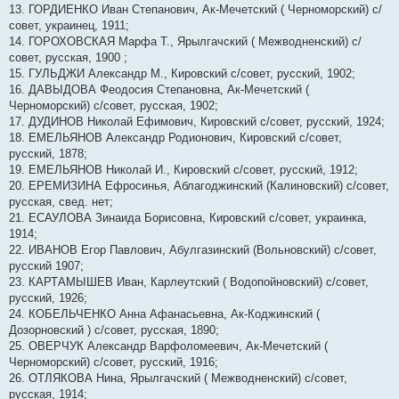
13. ГОРДИЕНКО Иван Степанович, Ак-Мечетский ( Черноморский) с/
совет, украинец, 1911;
14. ГОРОХОВСКАЯ Марфа Т., Ярылгачский ( Межводненский) с/
совет, русская, 1900 ;
15. ГУЛЬДЖИ Александр М., Кировский с/совет, русский, 1902;
16. ДАВЫДОВА Феодосия Степановна, Ак-Мечетский (
Черноморский) с/совет, русская, 1902;
17. ДУДИНОВ Николай Ефимович, Кировский с/совет, русский, 1924;
18. ЕМЕЛЬЯНОВ Александр Родионович, Кировский с/совет,
русский, 1878;
19. ЕМЕЛЬЯНОВ Николай И., Кировский с/совет, русский, 1912;
20. ЕРЕМИЗИНА Ефросинья, Аблагоджинский (Калиновский) с/совет,
русская, свед. нет;
21. ЕСАУЛОВА Зинаида Борисовна, Кировский с/совет, украинка,
1914;
22. ИВАНОВ Егор Павлович, Абулгазинский (Вольновский) с/совет,
русский 1907;
23. КАРТАМЫШЕВ Иван, Карлеутский ( Водопойновский) с/совет,
русский, 1926;
24. КОБЕЛЬЧЕНКО Анна Афанасьевна, Ак-Коджинский (
Дозорновский ) с/совет, русская, 1890;
25. ОВЕРЧУК Александр Варфоломеевич, Ак-Мечетский (
Черноморский) с/совет, русский, 1916;
26. ОТЛЯКОВА Нина, Ярылгачский ( Межводненский) с/совет,
русская, 1914;