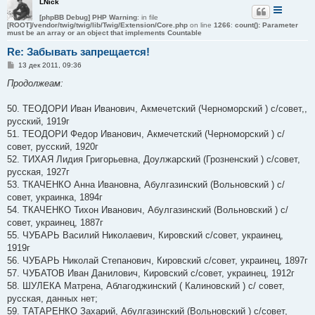
LNick
[phpBB Debug] PHP Warning
: in file
[ROOT]/vendor/twig/twig/lib/Twig/Extension/Core.php
on line
1266
:
count(): Parameter
must be an array or an object that implements Countable
Re: Забывать запрещается!
С
13 дек 2011, 09:36
о
о
Продолжеам:
б
щ
е
50. ТЕОДОРИ Иван Иванович, Акмечетский (Черноморский ) с/совет,,
н
русский, 1919г
и
е
51. ТЕОДОРИ Федор Иванович, Акмечетский (Черноморский ) с/
совет, русский, 1920г
52. ТИХАЯ Лидия Григорьевна, Доулжарский (Грозненский ) с/совет,
русская, 1927г
53. ТКАЧЕНКО Анна Ивановна, Абулгазинский (Вольновский ) с/
совет, украинка, 1894г
54. ТКАЧЕНКО Тихон Иванович, Абулгазинский (Вольновский ) с/
совет, украинец, 1887г
55. ЧУБАРЬ Василий Николаевич, Кировский с/совет, украинец,
1919г
56. ЧУБАРЬ Николай Степанович, Кировский с/совет, украинец, 1897г
57. ЧУБАТОВ Иван Данилович, Кировский с/совет, украинец, 1912г
58. ШУЛЕКА Матрена, Аблагоджинский ( Калиновский ) с/ совет,
русская, данных нет;
59. ТАТАРЕНКО Захарий, Абулгазинский (Вольновский ) с/совет,