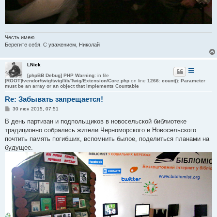
Честь имею
Берегите себя. С уважением, Николай
LNick
[phpBB Debug] PHP Warning
: in file
[ROOT]/vendor/twig/twig/lib/Twig/Extension/Core.php
on line
1266
:
count(): Parameter
must be an array or an object that implements Countable
Re: Забывать запрещается!
С
30 июн 2015, 07:51
о
о
В день партизан и подпольщиков в новосельской библиотеке
б
традиционно собрались жители Черноморского и Новосельского
щ
е
почтить память погибших, вспомнить былое, поделиться планами на
н
будущее.
и
е