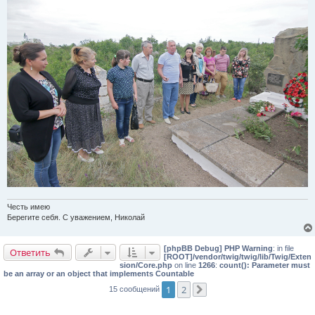
Честь имею
Берегите себя. С уважением, Николай
[phpBB Debug] PHP Warning
: in file
Ответить
[ROOT]/vendor/twig/twig/lib/Twig/Exten
sion/Core.php
on line
1266
:
count(): Parameter must
be an array or an object that implements Countable
1
2
15 сообщений
След.