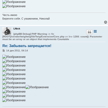
Честь имею
Берегите себя. С уважением, Николай
LNick
[phpBB Debug] PHP Warning
: in file
[ROOT]/vendor/twig/twig/lib/Twig/Extension/Core.php
on line
1266
:
count(): Parameter
must be an array or an object that implements Countable
Re: Забывать запрещается!
С
14 дек 2011, 04:14
о
о
б
щ
е
н
и
е