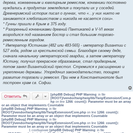
дерева, кожевенным и ювелирным ремеслом, кочевники постоянно
нуждались в продуктах земледелия и покупали их у соседей.
Древнеримский историк писал о гуннах, что «...у них никто не
занимается хлебопашеством и никогда не касается сохи».
* Гунны пришли в Крым в 375 году.
* Разоренный кочевниками древний Пантикапей в V-VI веках
возродился под названием Боспор и стал большим торгово-
ремесленным городом.
* Император Юстиниан (482 или 483-565) - император Византии с
527 года, родом из крестьянской семьи. Благодаря своему дяде,
сначала начальнику императорской гвардии, а затем императору
Юстину, получил прекрасное образование, стал придворным,
потом занял Византийский престол. Стремился к расширению и
укреплению державы. Упорядочил законодательство, поощрял
развитие торговли и ремесел. При нем в Константинополе был
построен храм св. Софии.
[phpBB Debug] PHP Warning
: in file
Ответить
[ROOT]/vendor/twig/twig/lib/Twig/Extension/Core.p
hp
on line
1266
:
count(): Parameter must be an array
or an object that implements Countable
[phpBB Debug] PHP Warning
: in file
[ROOT]/vendor/twig/twig/lib/Twig/Extension/Core.php
on line
1266
:
count():
Parameter must be an array or an object that implements Countable
[phpBB Debug] PHP Warning
: in file
[ROOT]/vendor/twig/twig/lib/Twig/Extension/Core.php
on line
1266
:
count():
Parameter must be an array or an object that implements Countable
1 сообщение
[phpBB Debug] PHP Warning
: in file