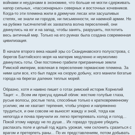
войнами и неудачами в экономике, что больше не могли сдерживать
щ
е
напор сильных, «пассионарных» северных и восточных кочевников.
н
Когда-то эти племена жили в дремучих лесах или засушливых
и
е
степях, не знали ни городов, ни письменности, ни наемной армии. Но
на рубеже тысячелетий их захватила волна переселений, они
двинулись на юг и на запад, чтобы занять, разрушить, поглотить
весь античный мир. Только на его руинах была создана современная
цивилизация.
В начале второго века нашей эры со Скандинавского полуострова, с
берегов Балтийского моря на материк медленно и неумолимо
двинулись готы. Они постоянно грабили приграничные земли
Римской империи, вовлекая в переселение германские племена. За
ними шли все, кто был падок на скорую добычу, кого манили богатые
города на берегах далеких теплых морей.
Образно, хотя и наивно пишет о готах римский историк Корнелий
Тацит: «...Всем им присущ единый облик: жесткие голубые глаза,
русые волосы, рослые тела, способные только к кратковременному
усилию; им не хватает терпения, чтобы упорно и напряженно
трудиться, и они совсем не выносят жажду и зной, тогда как
непогода и почва приучили их легко претерпевать холод и голод...
Покой этому народу не по душе... Их гораздо труднее убедить
распахать поле и целый год ждать урожая, чем склонить сразиться с
врагом и претерпеть раны... По их представлениям, потом добывать