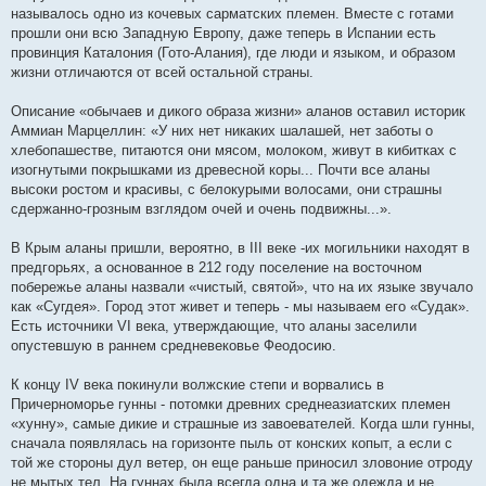
называлось одно из кочевых сарматских племен. Вместе с готами
прошли они всю Западную Европу, даже теперь в Испании есть
провинция Каталония (Гото-Алания), где люди и языком, и образом
жизни отличаются от всей остальной страны.
Описание «обычаев и дикого образа жизни» аланов оставил историк
Аммиан Марцеллин: «У них нет никаких шалашей, нет заботы о
хлебопашестве, питаются они мясом, молоком, живут в кибитках с
изогнутыми покрышками из древесной коры... Почти все аланы
высоки ростом и красивы, с белокурыми волосами, они страшны
сдержанно-грозным взглядом очей и очень подвижны...».
В Крым аланы пришли, вероятно, в III веке -их могильники находят в
предгорьях, а основанное в 212 году поселение на восточном
побережье аланы назвали «чистый, святой», что на их языке звучало
как «Сугдея». Город этот живет и теперь - мы называем его «Судак».
Есть источники VI века, утверждающие, что аланы заселили
опустевшую в раннем средневековье Феодосию.
К концу IV века покинули волжские степи и ворвались в
Причерноморье гунны - потомки древних среднеазиатских племен
«хунну», самые дикие и страшные из завоевателей. Когда шли гунны,
сначала появлялась на горизонте пыль от конских копыт, а если с
той же стороны дул ветер, он еще раньше приносил зловоние отроду
не мытых тел. На гуннах была всегда одна и та же одежда и не