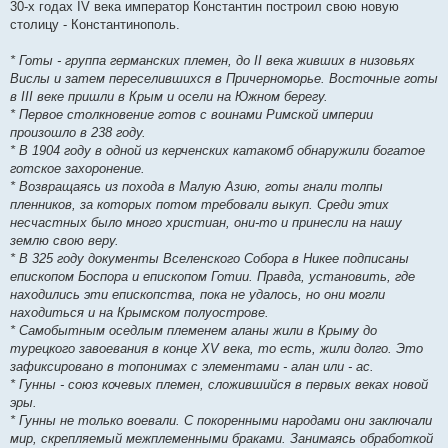
30-х годах IV века император Константин построил свою новую
столицу - Константинополь.
* Готы - группа германских племен, до II века живших в низовьях
Вислы и затем переселившихся в Причерноморье. Восточные готы
в III веке пришли в Крым и осели на Южном берегу.
* Первое столкновение готов с воинами Римской империи
произошло в 238 году.
* В 1904 году в одной из керченских катакомб обнаружили богатое
готское захоронение.
* Возвращаясь из похода в Малую Азию, готы гнали толпы
пленников, за которых потом требовали выкуп. Среди этих
несчастных было много христиан, они-то и принесли на нашу
землю свою веру.
* В 325 году документы Вселенского Собора в Никее подписаны
епископом Боспора и епископом Готии. Правда, установить, где
находились эти епископства, пока не удалось, но они могли
находиться и на Крымском полуострове.
* Самобытным оседлым племенем аланы жили в Крыму до
турецкого завоевания в конце XV века, то есть, жили долго. Это
зафиксировано в топонимах с элементами - алан или - ас.
* Гунны - союз кочевых племен, сложившийся в первых веках новой
эры.
* Гунны не только воевали. С покоренными народами они заключали
мир, скрепляемый межплеменными браками. Занимаясь обработкой