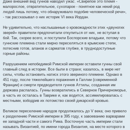
Даже внешний вид гуннов наводил ужас. «Свирепое это племя -
малорослое, отвратительное, сухопарое - понятное как некий род
людей лишь потому, что обнаруживало подобие человеческой речи»,
- так рассказывал о них историк VI века Иордан.
Не удивительно, что наслышанные о кровожадности этих «двуногих
зверей» правители предпочитали откупиться от них, не вступая в
бой. Так, скорее всего, и поступили Боспорские владыки, потому что
гуннские племена стали мирно переселяться в крымские степи,
потеснив готов, аланов и сарматов глубже, в труднодоступные
горные районы.
Разрушением непобедимой Римской империи оставили гунны свой
главный след в истории. Все были в страхе; казалось, в мире нет
силы, чтобы остановить натиск этого звериного племени. Однако в
451 году, после тяжелейшего поражения в Галлии (современной
Франции) и смерти предводителя гуннов Аттилы, созданная им
держава распалась. Гунны возвратились в Северное Причерноморье,
а часть их осталась в Таврике и, как водится, ассимилировалась с
местными, взбодрив их потомство своей дикарской кровью.
Великое переселение народов продолжалось до V века; оно привело
к разделению Римской империи в 395 году, к завоеванию варварами
ее западной части и самого Рима. Восточную часть империи стали
называть Византией, по имени города Византия, на месте которого в