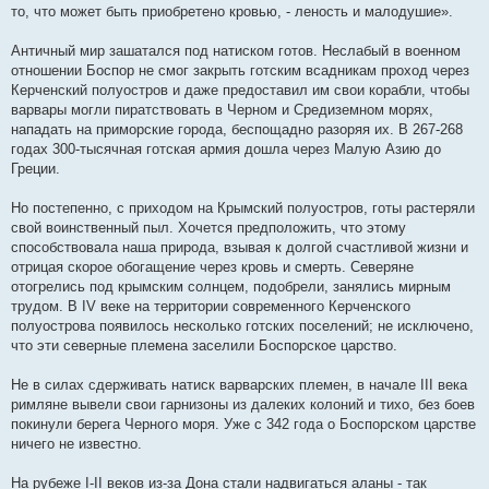
то, что может быть приобретено кровью, - леность и малодушие».
Античный мир зашатался под натиском готов. Неслабый в военном
отношении Боспор не смог закрыть готским всадникам проход через
Керченский полуостров и даже предоставил им свои корабли, чтобы
варвары могли пиратствовать в Черном и Средиземном морях,
нападать на приморские города, беспощадно разоряя их. В 267-268
годах 300-тысячная готская армия дошла через Малую Азию до
Греции.
Но постепенно, с приходом на Крымский полуостров, готы растеряли
свой воинственный пыл. Хочется предположить, что этому
способствовала наша природа, взывая к долгой счастливой жизни и
отрицая скорое обогащение через кровь и смерть. Северяне
отогрелись под крымским солнцем, подобрели, занялись мирным
трудом. В IV веке на территории современного Керченского
полуострова появилось несколько готских поселений; не исключено,
что эти северные племена заселили Боспорское царство.
Не в силах сдерживать натиск варварских племен, в начале III века
римляне вывели свои гарнизоны из далеких колоний и тихо, без боев
покинули берега Черного моря. Уже с 342 года о Боспорском царстве
ничего не известно.
На рубеже I-II веков из-за Дона стали надвигаться аланы - так