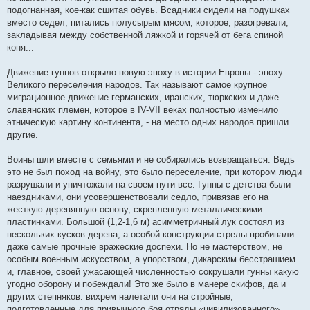
подогнанная, кое-как сшитая обувь. Всадники сидели на подушках
вместо седел, питались полусырым мясом, которое, разогревали,
закладывая между собственной ляжкой и горячей от бега спиной
коня...
Движение гуннов открыло новую эпоху в истории Европы - эпоху
Великого переселения народов. Так называют самое крупное
миграционное движение германских, иранских, тюркских и даже
славянских племен, которое в IV-VII веках полностью изменило
этническую картину континента, - на место одних народов пришли
другие.
Воины шли вместе с семьями и не собирались возвращаться. Ведь
это не был поход на войну, это было переселение, при котором люди
разрушали и уничтожали на своем пути все. Гунны с детства были
наездниками, они усовершенствовали седло, привязав его на
жесткую деревянную основу, скрепленную металлическими
пластинками. Большой (1,2-1,6 м) асимметричный лук состоял из
нескольких кусков дерева, а особой конструкции стрелы пробивали
даже самые прочные вражеские доспехи. Но не мастерством, не
особым военным искусством, а упорством, дикарским бесстрашием
и, главное, своей ужасающей численностью сокрушали гунны какую
угодно оборону и побеждали! Это же было в манере скифов, да и
других степняков: вихрем налетали они на стройные,
подготовленные для привычного боя отряды «цивилизованного»