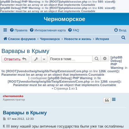
[phpBB Debug] PHP Warning
: in file
[ROOT]/phpbb/session.php
on line
580
:
sizeof():
Parameter must be an array or an object that implements Countable
[phpBB Debug] PHP Warning
: in file
[ROOT]/phpbb/session.php
on line
636
:
sizeof():
Parameter must be an array or an object that implements Countable
Черноморское
Правила
Интерактивная карта
FAQ
Вход
П
Список форумов
Черноморск
Новости и жизнь
История
о
Варвары в Крыму
и
[phpBB
Поиск
Расширенн
Ответить
с
Debug]
PHP
к
Warning
: in
file
[ROOT]/vendor/twig/twig/lib/Twig/Extension/Core.php
on line
1266
:
count():
Parameter must be an array or an object that implements Countable
1 сообщение
[phpBB Debug] PHP Warning
: in file
[ROOT]/vendor/twig/twig/lib/Twig/Extension/Core.php
on line
1266
:
count():
Parameter must be an array or an object that implements Countable
• Страница
1
из
1
chernomorsko
Администратор
Варвары в Крыму
С
07 янв 2012, 12:33
о
о
К III веку нашей эры античные государства были уже так ослаблены
б