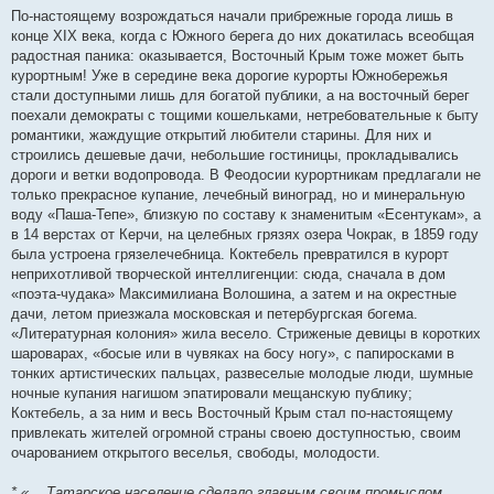
По-настоящему возрождаться начали прибрежные города лишь в
конце XIX века, когда с Южного берега до них докатилась всеобщая
радостная паника: оказывается, Восточный Крым тоже может быть
курортным! Уже в середине века дорогие курорты Южнобережья
стали доступными лишь для богатой публики, а на восточный берег
поехали демократы с тощими кошельками, нетребовательные к быту
романтики, жаждущие открытий любители старины. Для них и
строились дешевые дачи, небольшие гостиницы, прокладывались
дороги и ветки водопровода. В Феодосии курортникам предлагали не
только прекрасное купание, лечебный виноград, но и минеральную
воду «Паша-Тепе», близкую по составу к знаменитым «Есентукам», а
в 14 верстах от Керчи, на целебных грязях озера Чокрак, в 1859 году
была устроена грязелечебница. Коктебель превратился в курорт
неприхотливой творческой интеллигенции: сюда, сначала в дом
«поэта-чудака» Максимилиана Волошина, а затем и на окрестные
дачи, летом приезжала московская и петербургская богема.
«Литературная колония» жила весело. Стриженые девицы в коротких
шароварах, «босые или в чувяках на босу ногу», с папиросками в
тонких артистических пальцах, развеселые молодые люди, шумные
ночные купания нагишом эпатировали мещанскую публику;
Коктебель, а за ним и весь Восточный Крым стал по-настоящему
привлекать жителей огромной страны своею доступностью, своим
очарованием открытого веселья, свободы, молодости.
* «... Татарское население сделало главным своим промыслом