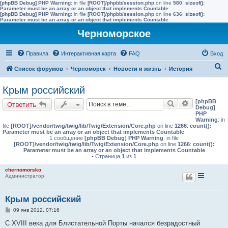
[phpBB Debug] PHP Warning
: in file
[ROOT]/phpbb/session.php
on line
580
:
sizeof():
Parameter must be an array or an object that implements Countable
[phpBB Debug] PHP Warning
: in file
[ROOT]/phpbb/session.php
on line
636
:
sizeof():
Parameter must be an array or an object that implements Countable
Черноморское
Правила
Интерактивная карта
FAQ
Вход
П
Список форумов
Черноморск
Новости и жизнь
История
о
Крым российский
и
[phpBB
Поиск
Расширенн
Ответить
с
Debug]
PHP
к
Warning
: in
file
[ROOT]/vendor/twig/twig/lib/Twig/Extension/Core.php
on line
1266
:
count():
Parameter must be an array or an object that implements Countable
1 сообщение
[phpBB Debug] PHP Warning
: in file
[ROOT]/vendor/twig/twig/lib/Twig/Extension/Core.php
on line
1266
:
count():
Parameter must be an array or an object that implements Countable
• Страница
1
из
1
chernomorsko
Администратор
Крым российский
С
09 янв 2012, 07:16
о
о
С XVIII века для Блистательной Порты начался безрадостный
б