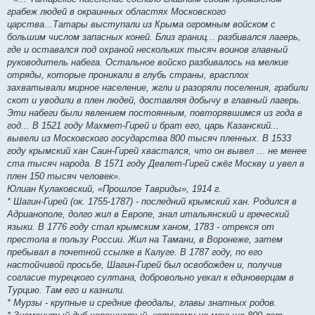
грабеж людей в окраинных областях Московского
царства...Татары выступали из Крыма огромным войском с
большим числом запасных коней. Близ границ... разбивался лагерь,
где и оставался под охраной нескольких тысяч воинов главный
руководитель набега. Остальное войско разбивалось на мелкие
отряды, которые проникали в глубь страны, врасплох
захватывали мирное население, жгли и разоряли поселения, грабили
скот и уводили в плен людей, доставляя добычу в главный лагерь.
Эти набеги были явлением постоянным, повторявшимся из года в
год... В 1521 году Махмет-Гирей и брат его, царь Казанский...
вывели из Московского государства 800 тысяч пленных. В 1533
году крымский хан Саин-Гирей хвастался, что он вывел ... не менее
ста тысяч народа. В 1571 году Девлет-Гирей сжёг Москву и увел в
плен 150 тысяч человек».
Юлиан Кулаковский, «Прошлое Тавриды», 1914 г.
* Шагин-Гирей (ок. 1755-1787) - последний крымский хан. Родился в
Адрианополе, долго жил в Европе, знал итальянский и греческий
языки. В 1776 году стал крымским ханом, 1783 - отрекся от
престола в пользу России. Жил на Тамани, в Воронеже, затем
пребывал в почетной ссылке в Калуге. В 1787 году, по его
настойчивой просьбе, Шагин-Гирей был освобожден и, получив
согласие турецкого султана, добровольно уехал к единоверцам в
Турцию. Там его и казнили.
* Мурзы - крупные и средние феодалы, главы знатных родов.