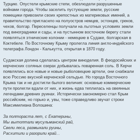
Турцию. Опустели крымские степи, обезлюдели разрушенные
войнами города. Чтобы заселить пустующие земли, русские
помещики привозили своих крепостных из материковых имений, а
правительство пригласило на полуостров немцев, эстонцев, греков,
чехов, болгар. Переселенцы получали на льготных условиях земли
под виноградники и сады, и на пустынном восточном берегу стали
появляться этнические колонии - немецкие в Судаке, болгарская в
Коктебеле. По Восточному Крыму пролегла линия англо-индийского
телеграфа Лондон - Калькутта, открытая в 1870 году.
Судакская долина сделалась центром виноделия. В феодосийских и
керченских соляных озерах добывалась поваренная соль. В Керчи
появлялись все новые и новые рыболовецкие артели, они снабжали
всю Россию вкусной керченской сельдью. Но города Восточного
Крыма так и не достигли былого величия: основные коммерческие
пути пролегли вдали от них, и жизнь едва теплилась на овеянных
легендами древних руинах. Исторически закономерно стал Крым
российским, но горько и, увы, тоже справедливо звучат строки
Максимилиана Волошина:
За полтораста лет, с Екатерины,
Мы вытоптали мусульманский рай,
Свели леса, размыкали руины,
Расхитили и разорили край...