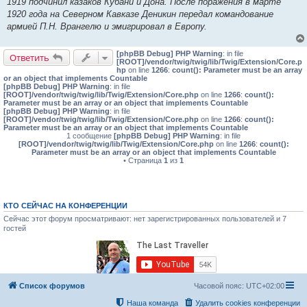
1919 подчинил казаков Кубани и Дона. После поражения в марте
1920 года на Северном Кавказе Деникин передал командование
армией П.Н. Врангелю и эмигрировал в Европу.
[phpBB Debug] PHP Warning
: in file
Ответить
[ROOT]/vendor/twig/twig/lib/Twig/Extension/Core.p
hp
on line
1266
:
count(): Parameter must be an array
or an object that implements Countable
[phpBB Debug] PHP Warning
: in file
[ROOT]/vendor/twig/twig/lib/Twig/Extension/Core.php
on line
1266
:
count():
Parameter must be an array or an object that implements Countable
[phpBB Debug] PHP Warning
: in file
[ROOT]/vendor/twig/twig/lib/Twig/Extension/Core.php
on line
1266
:
count():
Parameter must be an array or an object that implements Countable
1 сообщение
[phpBB Debug] PHP Warning
: in file
[ROOT]/vendor/twig/twig/lib/Twig/Extension/Core.php
on line
1266
:
count():
Parameter must be an array or an object that implements Countable
• Страница
1
из
1
КТО СЕЙЧАС НА КОНФЕРЕНЦИИ
Сейчас этот форум просматривают: нет зарегистрированных пользователей и 7
гостей
Список форумов
Часовой пояс:
UTC+02:00
Наша команда
Удалить cookies конференции