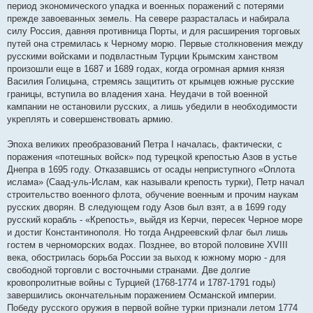
период экономического упадка и военных поражений с потерями
щ
е
прежде завоеванных земель. На севере разрасталась и набирала
н
силу Россия, давняя противница Порты, и для расширения торговых
и
е
путей она стремилась к Черному морю. Первые столкновения между
русскими войсками и подвластным Турции Крымским ханством
произошли еще в 1687 и 1689 годах, когда огромная армия князя
Василия Голицына, стремясь защитить от крымцев южные русские
границы, вступила во владения хана. Неудачи в той военной
кампании не остановили русских, а лишь убедили в необходимости
укреплять и совершенствовать армию.
Эпоха великих преобразований Петра I началась, фактически, с
поражения «потешных войск» под турецкой крепостью Азов в устье
Днепра в 1695 году. Отказавшись от осады неприступного «Оплота
ислама» (Саад-уль-Ислам, как называли крепость турки), Петр начал
строительство военного флота, обучение военным и прочим наукам
русских дворян. В следующем году Азов был взят, а в 1699 году
русский корабль - «Крепость», выйдя из Керчи, пересек Черное море
и достиг Константинополя. Но тогда Андреевский флаг был лишь
гостем в черноморских водах. Позднее, во второй половине XVIII
века, обострилась борьба России за выход к южному морю - для
свободной торговли с восточными странами. Две долгие
кровопролитные войны с Турцией (1768-1774 и 1787-1791 годы)
завершились окончательным поражением Османской империи.
Победу русского оружия в первой войне турки признали летом 1774