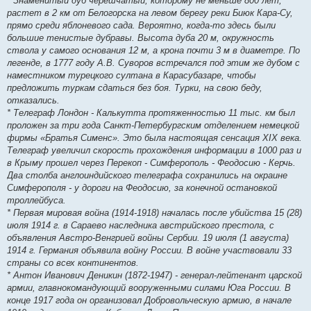
* Знаменитый дуб черешчатый, которому не меньше 800 лет,
растет в 2 км от Белогорска на левом берегу реки Биюк Кара-Су,
прямо среди яблоневого сада. Вероятно, когда-то здесь были
большие тенистые дубравы. Высота дуба 20 м, окружность
ствола у самого основания 12 м, а крона почти 3 м в диаметре. По
легенде, в 1777 году А.В. Суворов встречался под этим же дубом с
наместником турецкого султана в Карасубазаре, чтобы
предложить туркам сдаться без боя. Турки, на свою беду,
отказались.
* Телеграф Лондон - Калькутта протяженностью 11 тыс. км был
проложен за три года Санкт-Петербургским отделением немецкой
фирмы «Братья Сименс». Это была настоящая сенсация XIX века.
Телеграф увеличил скорость прохождения информации в 1000 раз и
в Крыму прошел через Перекоп - Симферополь - Феодосию - Керчь.
Два столба англоиндийского телеграфа сохранились на окраине
Симферополя - у дороги на Феодосию, за конечной остановкой
троллейбуса.
* Первая мировая война (1914-1918) началась после убийства 15 (28)
июля 1914 г. в Сараево наследника австрийского престола, с
объявления Австро-Венгрией войны Сербии. 19 июля (1 августа)
1914 г. Германия объявила войну России. В войне участвовали 33
страны со всех континентов.
* Антон Иванович Деникин (1872-1947) - генерал-лейтенант царской
армии, главнокомандующий вооруженными силами Юга России. В
конце 1917 года он организовал Добровольческую армию, в начале