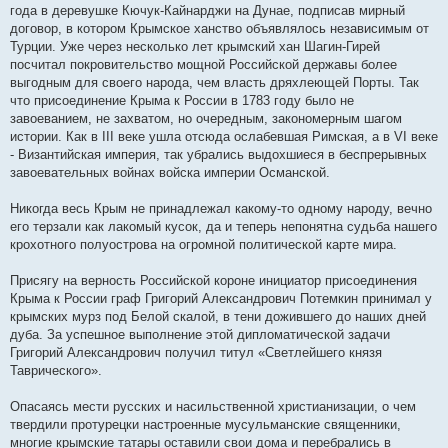
года в деревушке Кючук-Кайнарджи на Дунае, подписав мирный
договор, в котором Крымское ханство объявлялось независимым от
Турции. Уже через несколько лет крымский хан Шагин-Гирей
посчитал покровительство мощной Российской державы более
выгодным для своего народа, чем власть дряхлеющей Порты. Так
что присоединение Крыма к России в 1783 году было не
завоеванием, не захватом, но очередным, закономерным шагом
истории. Как в III веке ушла отсюда ослабевшая Римская, а в VI веке
- Византийская империя, так убрались выдохшиеся в беспрерывных
завоевательных войнах войска империи Османской.
Никогда весь Крым не принадлежал какому-то одному народу, вечно
его терзали как лакомый кусок, да и теперь непонятна судьба нашего
крохотного полуострова на огромной политической карте мира.
Присягу на верность Российской короне инициатор присоединения
Крыма к России граф Григорий Александрович Потемкин принимал у
крымских мурз под Белой скалой, в тени дожившего до наших дней
дуба. За успешное выполнение этой дипломатической задачи
Григорий Александрович получил титул «Светлейшего князя
Таврического».
Опасаясь мести русских и насильственной христианизации, о чем
твердили протурецки настроенные мусульманские священники,
многие крымские татары оставили свои дома и перебрались в