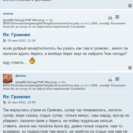
щ
е
н
и
лексик
е
[phpBB Debug] PHP Warning
: in file
[ROOT]/vendor/twig/twig/lib/Twig/Extension/Core.php
on line
1266
:
count(): Parameter
must be an array or an object that implements Countable
Re: Громово
С
05 июл 2011, 21:34
о
о
всем добрый вечер!хотелось бы узнать как там в громово , много ли
б
палаток вдоль берега ,и вообще берег еще не забрали.?как погода?
щ
е
н
жду ответа...
и
е
Дианка
[phpBB Debug] PHP Warning
: in file
[ROOT]/vendor/twig/twig/lib/Twig/Extension/Core.php
on line
1266
:
count(): Parameter
must be an array or an object that implements Countable
Re: Громово
С
22 июл 2011, 15:56
о
о
Так вернулись утром из Громово, супер так понравились, жители
б
супер, море сказка, отдых супер, только минус, наш народ, мусор не
щ
е
убирают, палатки прям у берега, не пойму подальше нельзя
н
ставить..возле нас палатка была фу, девки голые ходили, нам то
и
е
всеравно, ну подростков там много, не приятно ну отдых они нам не