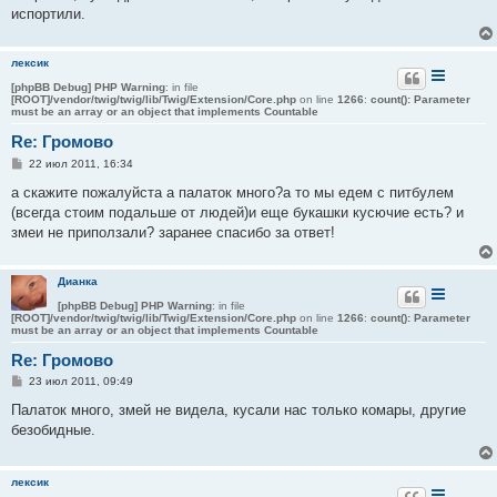
испортили.
лексик
[phpBB Debug] PHP Warning
: in file
[ROOT]/vendor/twig/twig/lib/Twig/Extension/Core.php
on line
1266
:
count(): Parameter
must be an array or an object that implements Countable
Re: Громово
С
22 июл 2011, 16:34
о
о
а скажите пожалуйста а палаток много?а то мы едем с питбулем
б
(всегда стоим подальше от людей)и еще букашки кусючие есть? и
щ
е
змеи не приползали? заранее спасибо за ответ!
н
и
е
Дианка
[phpBB Debug] PHP Warning
: in file
[ROOT]/vendor/twig/twig/lib/Twig/Extension/Core.php
on line
1266
:
count(): Parameter
must be an array or an object that implements Countable
Re: Громово
С
23 июл 2011, 09:49
о
о
Палаток много, змей не видела, кусали нас только комары, другие
б
безобидные.
щ
е
н
и
лексик
е