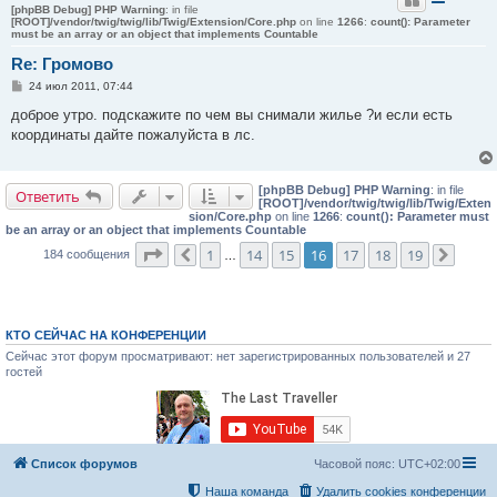
[phpBB Debug] PHP Warning
: in file
[ROOT]/vendor/twig/twig/lib/Twig/Extension/Core.php
on line
1266
:
count(): Parameter
must be an array or an object that implements Countable
Re: Громово
С
24 июл 2011, 07:44
о
о
доброе утро. подскажите по чем вы снимали жилье ?и если есть
б
координаты дайте пожалуйста в лс.
щ
е
н
и
[phpBB Debug] PHP Warning
: in file
е
Ответить
[ROOT]/vendor/twig/twig/lib/Twig/Exten
sion/Core.php
on line
1266
:
count(): Parameter must
be an array or an object that implements Countable
Страница
16
из
19
1
14
15
16
17
18
19
184 сообщения
Пред.
…
След.
КТО СЕЙЧАС НА КОНФЕРЕНЦИИ
Сейчас этот форум просматривают: нет зарегистрированных пользователей и 27
гостей
Список форумов
Часовой пояс:
UTC+02:00
Наша команда
Удалить cookies конференции