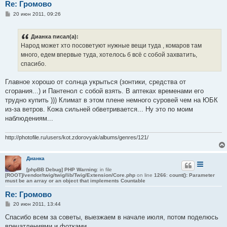
Re: Громово
С
20 июн 2011, 09:26
о
о
б
Дианка писал(а):
щ
е
Народ может хто посоветуют нужные вещи туда , комаров там
н
много, едем впервые туда, хотелось б всё с собой захватить,
и
е
спасибо.
Главное хорошо от солнца укрыться (зонтики, средства от
сгорания...) и Пантенол с собой взять. В аптеках временами его
трудно купить ))) Климат в этом плене немного суровей чем на ЮБК
из-за ветров. Кожа сильней обветривается... Ну это по моим
наблюдениям...
http://photofile.ru/users/kot.zdorovyak/albums/genres/121/
Дианка
[phpBB Debug] PHP Warning
: in file
[ROOT]/vendor/twig/twig/lib/Twig/Extension/Core.php
on line
1266
:
count(): Parameter
must be an array or an object that implements Countable
Re: Громово
С
20 июн 2011, 13:44
о
о
Спасибо всем за советы, выезжаем в начале июля, потом поделюсь
б
впечатлениями и фотками.