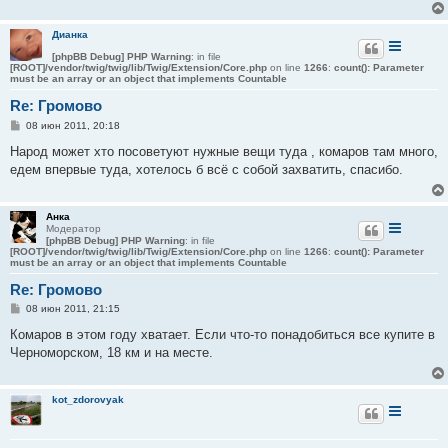
и
е
Дианка
[phpBB Debug] PHP Warning
: in file
[ROOT]/vendor/twig/twig/lib/Twig/Extension/Core.php
on line
1266
:
count(): Parameter
must be an array or an object that implements Countable
Re: Громово
С
08 июн 2011, 20:18
о
о
Народ может хто посоветуют нужные вещи туда , комаров там много,
б
едем впервые туда, хотелось б всё с собой захватить, спасибо.
щ
е
н
и
Анка
е
Модератор
[phpBB Debug] PHP Warning
: in file
[ROOT]/vendor/twig/twig/lib/Twig/Extension/Core.php
on line
1266
:
count(): Parameter
must be an array or an object that implements Countable
Re: Громово
С
08 июн 2011, 21:15
о
о
Комаров в этом году хватает. Если что-то понадобиться все купите в
б
Черноморском, 18 км и на месте.
щ
е
н
и
kot_zdorovyak
е