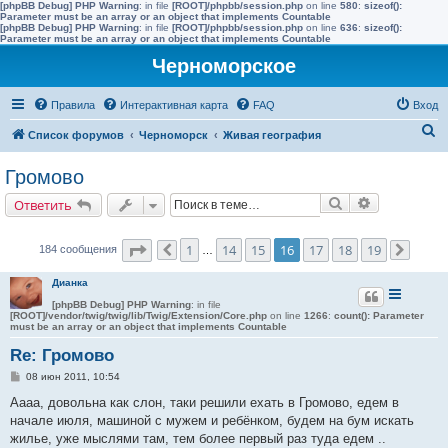
[phpBB Debug] PHP Warning
: in file
[ROOT]/phpbb/session.php
on line
580
:
sizeof():
Parameter must be an array or an object that implements Countable
[phpBB Debug] PHP Warning
: in file
[ROOT]/phpbb/session.php
on line
636
:
sizeof():
Parameter must be an array or an object that implements Countable
Черноморское
Правила
Интерактивная карта
FAQ
Вход
П
Список форумов
Черноморск
Живая география
о
Громово
и
Поиск
Расширенн
Ответить
с
к
Страница
16
из
19
1
14
15
16
17
18
19
184 сообщения
Пред.
…
След.
Дианка
[phpBB Debug] PHP Warning
: in file
[ROOT]/vendor/twig/twig/lib/Twig/Extension/Core.php
on line
1266
:
count(): Parameter
must be an array or an object that implements Countable
Re: Громово
С
08 июн 2011, 10:54
о
о
Аааа, довольна как слон, таки решили ехать в Громово, едем в
б
начале июля, машиной с мужем и ребёнком, будем на бум искать
щ
е
жилье, уже мыслями там, тем более первый раз туда едем ..
н