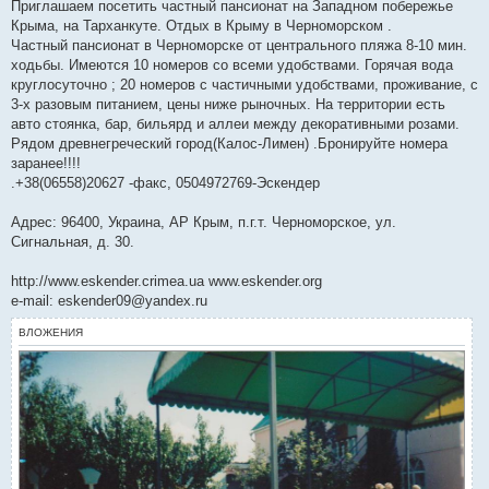
о
Приглашаем посетить частный пансионат на Западном побережье
б
Крыма, на Тарханкуте. Отдых в Крыму в Черноморском .
щ
е
Частный пансионат в Черноморске от центрального пляжа 8-10 мин.
н
ходьбы. Имеются 10 номеров со всеми удобствами. Горячая вода
и
е
круглосуточно ; 20 номеров с частичными удобствами, проживание, с
3-х разовым питанием, цены ниже рыночных. На территории есть
авто стоянка, бар, бильярд и аллеи между декоративными розами.
Рядом древнегреческий город(Калос-Лимен) .Бронируйте номера
заранее!!!!
.+38(06558)20627 -факс, 0504972769-Эскендер
Адрес: 96400, Украина, АР Крым, п.г.т. Черноморское, ул.
Сигнальная, д. 30.
http://www.eskender.crimea.ua www.eskender.org
e-mail: eskender09@yandex.ru
ВЛОЖЕНИЯ