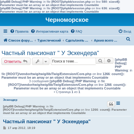
[phpBB Debug] PHP Warning
: in file
[ROOT]/phpbb/session.php
on line
580
:
sizeof():
Parameter must be an array or an object that implements Countable
[phpBB Debug] PHP Warning
: in file
[ROOT]/phpbb/session.php
on line
636
:
sizeof():
Parameter must be an array or an object that implements Countable
Черноморское
Правила
Интерактивная карта
FAQ
Вход
П
Список форумов
Туристический
Сдать/снять в других населенных пунктах района
Архив всего жилья до 2015 года
о
Частный пансионат " У Эскендера"
и
[phpBB
Поиск
Расширенн
Ответить
с
Debug]
PHP
к
Warning
: in
file
[ROOT]/vendor/twig/twig/lib/Twig/Extension/Core.php
on line
1266
:
count():
Parameter must be an array or an object that implements Countable
3 сообщения
[phpBB Debug] PHP Warning
: in file
[ROOT]/vendor/twig/twig/lib/Twig/Extension/Core.php
on line
1266
:
count():
Parameter must be an array or an object that implements Countable
• Страница
1
из
1
Эскендер
[phpBB Debug] PHP Warning
: in file
[ROOT]/vendor/twig/twig/lib/Twig/Extension/Core.php
on line
1266
:
count(): Parameter
must be an array or an object that implements Countable
Частный пансионат " У Эскендера"
С
17 апр 2012, 18:19
о