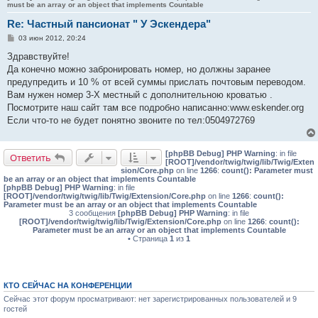
must be an array or an object that implements Countable
Re: Частный пансионат " У Эскендера"
С
03 июн 2012, 20:24
о
о
Здравствуйте!
б
Да конечно можно забронировать номер, но должны заранее
щ
е
предупредить и 10 % от всей суммы прислать почтовым переводом.
н
Вам нужен номер 3-Х местный с дополнительною кроватью .
и
е
Посмотрите наш сайт там все подробно написанно:www.eskender.org
Если что-то не будет понятно звоните по тел:0504972769
[phpBB Debug] PHP Warning
: in file
Ответить
[ROOT]/vendor/twig/twig/lib/Twig/Exten
sion/Core.php
on line
1266
:
count(): Parameter must
be an array or an object that implements Countable
[phpBB Debug] PHP Warning
: in file
[ROOT]/vendor/twig/twig/lib/Twig/Extension/Core.php
on line
1266
:
count():
Parameter must be an array or an object that implements Countable
3 сообщения
[phpBB Debug] PHP Warning
: in file
[ROOT]/vendor/twig/twig/lib/Twig/Extension/Core.php
on line
1266
:
count():
Parameter must be an array or an object that implements Countable
• Страница
1
из
1
КТО СЕЙЧАС НА КОНФЕРЕНЦИИ
Сейчас этот форум просматривают: нет зарегистрированных пользователей и 9
гостей