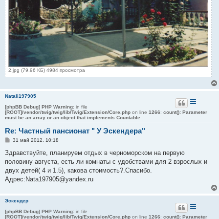
2.jpg (79.96 КБ) 4984 просмотра
Natali197905
[phpBB Debug] PHP Warning
: in file
[ROOT]/vendor/twig/twig/lib/Twig/Extension/Core.php
on line
1266
:
count(): Parameter
must be an array or an object that implements Countable
Re: Частный пансионат " У Эскендера"
С
31 май 2012, 10:18
о
о
Здравствуйте, планируем отдых в черноморском на первую
б
половину августа, есть ли комнаты с удобствами для 2 взрослых и
щ
е
двух детей( 4 и 1.5), какова стоимость?.Спасибо.
н
Адрес:Nata197905@yandex.ru
и
е
Эскендер
[phpBB Debug] PHP Warning
: in file
[ROOT]/vendor/twig/twig/lib/Twig/Extension/Core.php
on line
1266
:
count(): Parameter