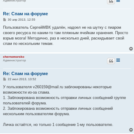
Администратор
Re: Спам на форуме
С
30 апр 2013, 12:55
о
о
Пользователь СергейМВК удалён, надоел не на шутку с пиаром
б
своего ресурса по каким-то там пляжным ячейкам хранения. Просто
щ
е
взрыв мозга! Методично, раз в несколько дней, раскидывает свой
н
спам по нескольким темам.
и
е
chernomorsko
Администратор
Re: Спам на форуме
С
22 июл 2013, 13:52
о
о
У пользователя v260159@mail.ru заблокированы некоторые
б
возможности из-за спама.
щ
е
1. Заблокирована возможность отправки личных сообщений группе
н
пользователей форума.
и
е
2. Заблокирована возможность отправки личных сообщений
нескольким пользователям форума.
Личка остаётся, но только 1 сообщение 1-му пользователю.