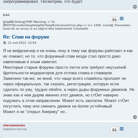
запрограммировал. Посмотрим, что будет.
KAA
[phpBB Debug] PHP Warning
: in file
[ROOT]/vendor/twig/twig/lib/Twig/Extension/Core.php
on line
1266
:
count(): Parameter
must be an array or an object that implements Countable
Re: Спам на форуме
С
21 ноя 2012, 14:54
о
о
Я не вебдезигнер и не очень лезу в тему как форумы работают и как
б
их ломают, но то, что форумный спам везде стал просто дико
щ
е
навязчивым и злым заметил.
н
Некоторые старые форумы просто легли или требуют неусыпной
и
е
бдительности модераторов для отлова спама и спамеров.
Замечено так-же, не мной, что чаще всего спамботы пролазят не
через официальную, так сказать, регистрацию, которую если
сделать по уму, трудно обойти, а через дыры форумных движков. Не
знаю как и чем дыряв именно этот движок, но стОит наверно
подумать в этом направлении. Может есть заплатки. Может стОит
погуглить тему или сменить движок на более устойчивый.
Может я не "открыл Америку" но...
chernomorsko
Администратор