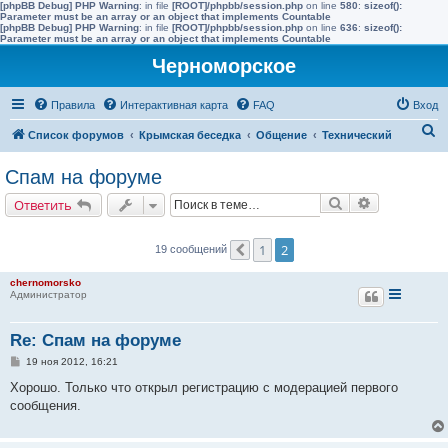
[phpBB Debug] PHP Warning
: in file
[ROOT]/phpbb/session.php
on line
580
:
sizeof():
Parameter must be an array or an object that implements Countable
[phpBB Debug] PHP Warning
: in file
[ROOT]/phpbb/session.php
on line
636
:
sizeof():
Parameter must be an array or an object that implements Countable
Черноморское
Правила
Интерактивная карта
FAQ
Вход
П
Список форумов
Крымская беседка
Общение
Технический
о
Спам на форуме
и
Поиск
Расширенн
Ответить
с
к
1
2
19 сообщений
Пред.
chernomorsko
Администратор
Re: Спам на форуме
С
19 ноя 2012, 16:21
о
о
Хорошо. Только что открыл регистрацию с модерацией первого
б
сообщения.
щ
е
н
и