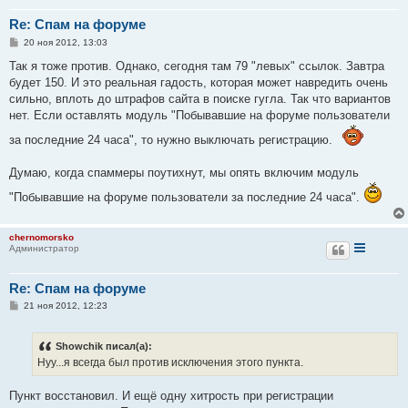
Re: Спам на форуме
С
20 ноя 2012, 13:03
о
о
Так я тоже против. Однако, сегодня там 79 "левых" ссылок. Завтра
б
будет 150. И это реальная гадость, которая может навредить очень
щ
е
сильно, вплоть до штрафов сайта в поиске гугла. Так что вариантов
н
нет. Если оставлять модуль "Побывавшие на форуме пользователи
и
е
за последние 24 часа", то нужно выключать регистрацию.
Думаю, когда спаммеры поутихнут, мы опять включим модуль
"Побывавшие на форуме пользователи за последние 24 часа".
chernomorsko
Администратор
Re: Спам на форуме
С
21 ноя 2012, 12:23
о
о
б
Showchik писал(а):
щ
е
Нуу...я всегда был против исключения этого пункта.
н
и
е
Пункт восстановил. И ещё одну хитрость при регистрации