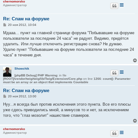
chernomorsko
е
Администратор
Re: Спам на форуме
С
20 ноя 2012, 10:04
о
о
Мдааа... пункт на главной странице форума "Побывавшие на форуме
б
пользователи за последние 24 часа" не радует. Видимо, придётся
щ
е
удалить. Или лучше отключить регистрацию снова? Не думаю.
н
Удалю пункт "Побывавшие на форуме пользователи за последние 24
и
е
часа" в течение дня.
Showchik
[phpBB Debug] PHP Warning
: in file
[ROOT]/vendor/twig/twig/lib/Twig/Extension/Core.php
on line
1266
:
count(): Parameter
must be an array or an object that implements Countable
Re: Спам на форуме
С
20 ноя 2012, 13:00
о
о
Нуу...я всегда был против исключения этого пункта. Все его плюсы
б
уже сдесь приводились мной, а минусов то и нет, за исключением
щ
е
того, что "глаз мозолит" нашествие спамеров.
н
и
е
chernomorsko
Администратор