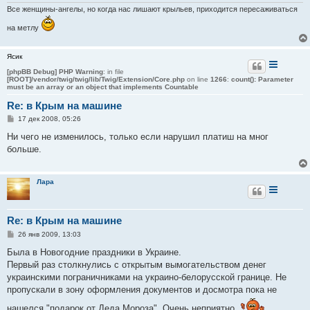
е
Все женщины-ангелы, но когда нас лишают крыльев, приходится пересаживаться
на метлу
Ясик
[phpBB Debug] PHP Warning
: in file
[ROOT]/vendor/twig/twig/lib/Twig/Extension/Core.php
on line
1266
:
count(): Parameter
must be an array or an object that implements Countable
Re: в Крым на машине
С
17 дек 2008, 05:26
о
о
Ни чего не изменилось, только если нарушил платиш на мног
б
больше.
щ
е
н
и
Лара
е
Re: в Крым на машине
С
26 янв 2009, 13:03
о
о
Была в Новогодние праздники в Украине.
б
Первый раз столкнулись с открытым вымогательством денег
щ
е
украинскими пограничниками на украино-белорусской границе. Не
н
пропускали в зону оформления документов и досмотра пока не
и
е
нашелся "подарок от Деда Мороза". Очень неприятно.