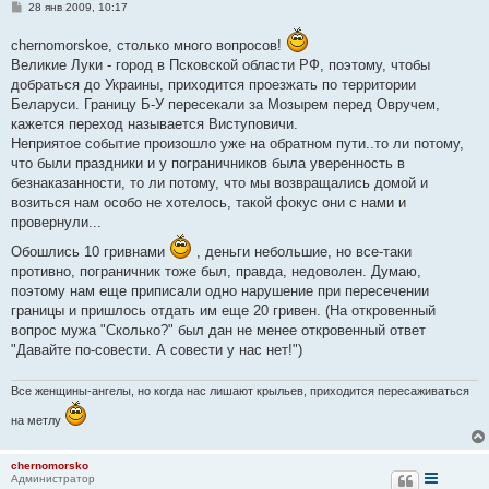
С
28 янв 2009, 10:17
о
о
chernomorskoe, столько много вопросов!
б
щ
Великие Луки - город в Псковской области РФ, поэтому, чтобы
е
добраться до Украины, приходится проезжать по территории
н
и
Беларуси. Границу Б-У пересекали за Мозырем перед Овручем,
е
кажется переход называется Виступовичи.
Неприятое событие произошло уже на обратном пути..то ли потому,
что были праздники и у пограничников была уверенность в
безнаказанности, то ли потому, что мы возвращались домой и
возиться нам особо не хотелось, такой фокус они с нами и
провернули...
Обошлись 10 гривнами
, деньги небольшие, но все-таки
противно, пограничник тоже был, правда, недоволен. Думаю,
поэтому нам еще приписали одно нарушение при пересечении
границы и пришлось отдать им еще 20 гривен. (На откровенный
вопрос мужа "Сколько?" был дан не менее откровенный ответ
"Давайте по-совести. А совести у нас нет!")
Все женщины-ангелы, но когда нас лишают крыльев, приходится пересаживаться
на метлу
chernomorsko
Администратор