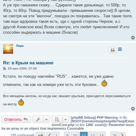
А уж про гаишники скажу.... Сдирали такие деньжищи, то 500р, то
40гр, то 60гр. Повод придумывали - превышение скорости)) В целом,
не смотря на эти "мелочи", поездка оч понравилась.. Там такие поля,
там еще идорожка такая есть, где с одной стороны Черное, а с
другой Азовское мое) Всем советую, кто любит приключения! И кто
способен выдержать в машине 25часов)
Лара
Re: в Крым на машине
С
29 июн 2009, 07:06
о
о
Кстати, по поводу наклейки "RUS"... кажется, ее уже давно
б
щ
отменили, так как на номере уже есть эти буковки...
е
н
и
Все женщины-ангелы, но когда нас лишают крыльев, приходится пересаживаться
е
на метлу
[phpBB Debug] PHP Warning
: in file
Ответить
[ROOT]/vendor/twig/twig/lib/Twig/Exten
sion/Core.php
on line
1266
:
count(): Parameter must
be an array or an object that implements Countable
Страница
11
из
20
1
9
10
11
12
13
20
195 сообщений
…
…