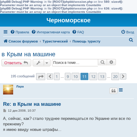
[phpBB Debug] PHP Warning
: in file
[ROOT]/phpbb/session.php
on line
580
:
sizeof():
Parameter must be an array or an object that implements Countable
[phpBB Debug] PHP Warning
: in file
[ROOT]/phpbb/session.php
on line
636
:
sizeof():
Parameter must be an array or an object that implements Countable
Черноморское
Правила
Интерактивная карта
FAQ
Вход
П
Список форумов
Туристический
Помощь туристу
о
в Крым на машине
и
Поиск
Расширенн
Ответить
с
к
Страница
11
из
20
1
9
10
11
12
13
20
195 сообщений
Пред.
…
…
След.
Лара
Re: в Крым на машине
С
12 дек 2008, 10:37
о
о
А, сейчас, как? стало труднее перемещаться по Украине или все по
б
прежнему?
щ
е
я имею ввиду новые штрафы...
н
и