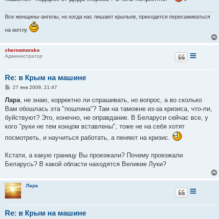
Все женщины-ангелы, но когда нас лишают крыльев, приходится пересаживаться
на метлу
chernomorsko
Администратор
Re: в Крым на машине
С
27 янв 2009, 21:47
о
о
Лара
, не знаю, корректно ли спрашивать, но вопрос, а во сколько
б
Вам обошлась эта "пошлина"? Там на таможне из-за кризиса, что-ли,
щ
е
буйствуют? Это, конечно, не оправдание. В Беларуси сейчас все, у
н
кого "руки не тем концом вставлены", тоже не на себя хотят
и
е
посмотреть, и научиться работать, а пеняют на кризис.
Кстати, а какую границу Вы проезжали? Почему проезжали
Беларусь? В какой области находятся Великие Луки?
Лара
Re: в Крым на машине