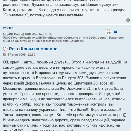
н
родственников. Думаю, она не воспользуется Вашими услугами.
и
е
Кстати, реклама любого рода у нас приветствуется только в разделе
"Объявления", поэтому будьте внимательны.
Vafelka
[phpBB Debug] PHP Warning
: in file
[ROOT]/vendor/twig/twig/lib/Twig/Extension/Core.php
on line
1266
:
count(): Parameter
must be an array or an object that implements Countable
Re: в Крым на машине
С
27 июн 2009, 12:35
о
о
Ой, крым... авто... любимые друзья... Этого я никогда не забуду!!! На
б
самом деле это так весело и интересно на машине ехать и
щ
е
путешествовать)) В прошлом году мы с моими друзьями решили
н
поехать в крым, в Евпаторию на Peugeot 308. Эмоции и впечатления
и
е
через край!! Дорога заняла в целом до Евпатория 25часов, из
Москвы до границы доехали за 9ч. Выехали в 21ч, в 6-7 утра были
уже там. Прошли все проверки, паспорта проверяли. И еще, чтоб не
проверяли машину и не заставляли все вытаскивать из нее, отдали
взяточку - 500р. После, как прошли таможенный контроль, вы
въехали на границу украины... Ппц... что было!!! Дороги жееесть!!
Такая трясучка, кошмарище.. Вот тебе проблемы украинских дорог)))
И бензин здесь значительно дороже, сразу перед границей, заранее
полный бак налили, к тому же, нас заставили купить наклейку на
авто "RUS", т.к. номера у нас русские))