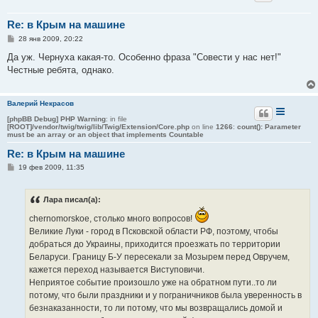
Re: в Крым на машине
С
28 янв 2009, 20:22
о
о
Да уж. Чернуха какая-то. Особенно фраза "Совести у нас нет!"
б
Честные ребята, однако.
щ
е
н
и
Валерий Некрасов
е
[phpBB Debug] PHP Warning
: in file
[ROOT]/vendor/twig/twig/lib/Twig/Extension/Core.php
on line
1266
:
count(): Parameter
must be an array or an object that implements Countable
Re: в Крым на машине
С
19 фев 2009, 11:35
о
о
б
Лара писал(а):
щ
е
chernomorskoe, столько много вопросов!
н
и
Великие Луки - город в Псковской области РФ, поэтому, чтобы
е
добраться до Украины, приходится проезжать по территории
Беларуси. Границу Б-У пересекали за Мозырем перед Овручем,
кажется переход называется Виступовичи.
Неприятое событие произошло уже на обратном пути..то ли
потому, что были праздники и у пограничников была уверенность в
безнаказанности, то ли потому, что мы возвращались домой и