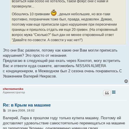
возиться нам особо не хотелось, такой фокус они с нами и
провернули...
Обошлись 10 гривнами
, деньги небольшие, но все-таки
противно, пограничник тоже был, правда, недоволен. Думаю,
поэтому нам еще приписали одно нарушение при пересечении
границы и пришлось отдать им еще 20 гривен. (На откровенный
вопрос мужа "Сколько?" был дан не менее откровенный ответ
"Давайте по-совести. А совести у нас нет!")
Это они Вас развели, потому как какие они Вам могли приписать
нарушения? Это просто от незнания.
Предлагаю в следующий раз ехать через Конотоп, могу встретить
Вас и отвезти куда скажете, автомобиль NISSAN ALMERA
с кондиционером, в Межводном был 2 сезона очень понравилось.С
Уважением Валерий Некрасов.
chernomorsko
Администратор
Re: в Крым на машине
С
19 фев 2009, 18:02
о
о
Валерий, Лара в прошлом году только купила машину. Поэтому ей
б
доставляет удовольствие самостоятельно перемещаться на машине
щ
е
по территории Украины, одновременно навещая своих