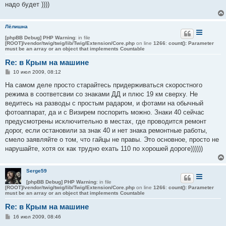
надо будет ))))
Лёлишна
[phpBB Debug] PHP Warning
: in file
[ROOT]/vendor/twig/twig/lib/Twig/Extension/Core.php
on line
1266
:
count(): Parameter
must be an array or an object that implements Countable
Re: в Крым на машине
С
10 июл 2009, 08:12
о
о
На самом деле просто старайтесь придерживаться скоростного
б
режима в соответсвии со знаками ДД и плюс 19 км сверху. Не
щ
е
ведитесь на разводы с простым радаром, и фотами на обычный
н
фотоаппарат, да и с Визирем поспорить можно. Знаки 40 сейчас
и
е
предусмотрены исключительно в местах, где проводится ремонт
дорог, если остановили за знак 40 и нет знака ремонтные работы,
смело заявляйте о том, что гайцы не правы. Это основное, просто не
нарушайте, хотя ох как трудно ехать 110 по хорошей дороге))))))
Serge59
[phpBB Debug] PHP Warning
: in file
[ROOT]/vendor/twig/twig/lib/Twig/Extension/Core.php
on line
1266
:
count(): Parameter
must be an array or an object that implements Countable
Re: в Крым на машине
С
16 июл 2009, 08:46
о