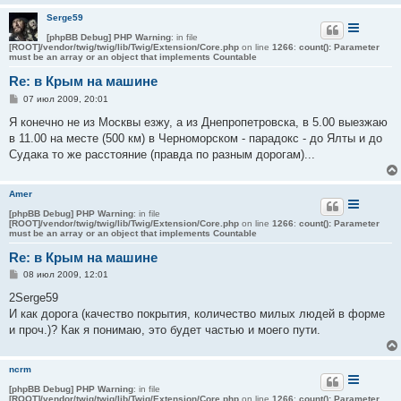
и
Serge59
е
[phpBB Debug] PHP Warning
: in file
[ROOT]/vendor/twig/twig/lib/Twig/Extension/Core.php
on line
1266
:
count(): Parameter
must be an array or an object that implements Countable
Re: в Крым на машине
С
07 июл 2009, 20:01
о
о
Я конечно не из Москвы езжу, а из Днепропетровска, в 5.00 выезжаю
б
в 11.00 на месте (500 км) в Черноморском - парадокс - до Ялты и до
щ
е
Судака то же расстояние (правда по разным дорогам)...
н
и
е
Amer
[phpBB Debug] PHP Warning
: in file
[ROOT]/vendor/twig/twig/lib/Twig/Extension/Core.php
on line
1266
:
count(): Parameter
must be an array or an object that implements Countable
Re: в Крым на машине
С
08 июл 2009, 12:01
о
о
2Serge59
б
И как дорога (качество покрытия, количество милых людей в форме
щ
е
и проч.)? Как я понимаю, это будет частью и моего пути.
н
и
е
ncrm
[phpBB Debug] PHP Warning
: in file
[ROOT]/vendor/twig/twig/lib/Twig/Extension/Core.php
on line
1266
:
count(): Parameter