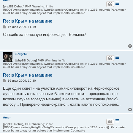
[phpBB Debug] PHP Warning
: in file
[ROOT]/vendor/twig/twig/lib/Twig/Extension/Core.php
on line
1266
:
count(): Parameter
must be an array or an object that implements Countable
Re: в Крым на машине
С
16 июл 2009, 14:19
о
о
Спасибо за полезную информацию. Большое!
б
щ
е
н
и
Serge59
е
[phpBB Debug] PHP Warning
: in file
[ROOT]/vendor/twig/twig/lib/Twig/Extension/Core.php
on line
1266
:
count(): Parameter
must be an array or an object that implements Countable
Re: в Крым на машине
С
16 июл 2009, 19:30
о
о
Еще один совет - на участке Армянск-поворот на Черноморское
б
лучше ехать с включенным ближним светом... прекращают (во
щ
е
всяком случае гораздо меньше) вылетать на встречную (твою)
н
полосу... Проверено неоднократно... ехать как-то по-спокойнее...
и
е
Amer
[phpBB Debug] PHP Warning
: in file
[ROOT]/vendor/twig/twig/lib/Twig/Extension/Core.php
on line
1266
:
count(): Parameter
must be an array or an object that implements Countable