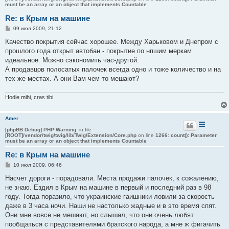
must be an array or an object that implements Countable
Re: в Крым на машине
С
09 июл 2009, 21:12
о
о
Качество покрытия сейчас хорошее. Между Харьковом и Днепром с
б
прошлого года открыт автобан - покрытие по нпшим меркам
щ
е
идеальное. Можно сэкономить час-другой.
н
А продавцов полосатых палочек всегда одно и тоже количество и на
и
е
тех же местах. А они Вам чем-то мешают?
Hodie mihi, cras tibi
Amer
[phpBB Debug] PHP Warning
: in file
[ROOT]/vendor/twig/twig/lib/Twig/Extension/Core.php
on line
1266
:
count(): Parameter
must be an array or an object that implements Countable
Re: в Крым на машине
С
10 июл 2009, 06:46
о
о
Насчет дороги - порадовали. Места продажи палочек, к сожалению,
б
не знаю. Ездил в Крым на машине в первый и последний раз в 98
щ
е
году. Тогда поразило, что украинские гаишники ловили за скорость
н
даже в 3 часа ночи. Наши не настолько жадные и в это время спят.
и
е
Они мне вовсе не мешают, но слышал, что они очень любят
пообщаться с представителями братского народа, а мне ж фигачить