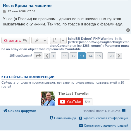
Re: в Крым на машине
С
17 июл 2009, 07:54
о
о
У нас (в России) по правилам - движение вне населенных пунктов
б
обязательно с ближним. Так что, по трассе я всегда с фарами еду.
щ
е
н
и
[phpBB Debug] PHP Warning
: in file
е
Ответить
[ROOT]/vendor/twig/twig/lib/Twig/Exten
sion/Core.php
on line
1266
:
count(): Parameter must
be an array or an object that implements Countable
Страница
13
из
20
1
11
12
13
14
15
20
195 сообщений
Пред.
…
…
След
КТО СЕЙЧАС НА КОНФЕРЕНЦИИ
Сейчас этот форум просматривают: нет зарегистрированных пользователей и 10
гостей
Список форумов
Часовой пояс:
UTC+02:00
Наша команда
Удалить cookies конференции
Связаться с администрацией