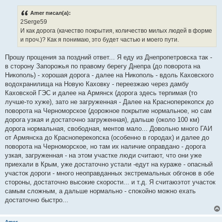
о
б
Amer писал(а):
щ
е
2Serge59
н
И как дорога (качество покрытия, количество милых людей в форме
и
е
и проч.)? Как я понимаю, это будет частью и моего пути.
Прошу прощения за поздний ответ... Я еду из Днепропетровска так -
в сторону Запорожья по правому берегу Днепра (до поворота на
Никополь) - хорошая дорога - далее на Никополь - вдоль Каховского
водохранилища на Новую Каховку - переезжаю через дамбу
Каховской ГЭС и далее на Армянск (дорога здесь терпимая (то
лучше-то хуже), зато не загруженная - Далее на Красноперекопск до
поворота на Черноморское (дорожное покрытие нормальное, но сам
дорога узкая и достаточно загруженная), дальше (около 100 км)
дорога нормальная, свободная, ментов мало... Довольно много ГАИ
от Армянска до Красноперекопска (особенно в городах) и далее до
поворота на Черноморское, но там их наличие оправдано - дорога
узкая, загруженная - на этом участке люди считают, что они уже
приехали в Крым, уже достаточно устали -едут на кураже - опасный
участок дороги - много неоправданных экстремальных обгонов в обе
стороны, достаточно высокие скорости... и т.д. Я считаюэтот участок
самым сложным, а дальше нормально - спокойно можно ехать
достаточно быстро...
Amer