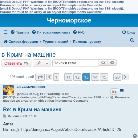
[phpBB Debug] PHP Warning
: in file
[ROOT]/phpbb/session.php
on line
580
:
sizeof():
Parameter must be an array or an object that implements Countable
[phpBB Debug] PHP Warning
: in file
[ROOT]/phpbb/session.php
on line
636
:
sizeof():
Parameter must be an array or an object that implements Countable
Черноморское
Правила
Интерактивная карта
FAQ
Вход
П
Список форумов
Туристический
Помощь туристу
о
в Крым на машине
и
Поиск
Расширенн
Ответить
с
к
Страница
13
из
20
1
11
12
13
14
15
20
195 сообщений
Пред.
…
…
След
alexandr20032003
[phpBB Debug] PHP Warning
: in file
[ROOT]/vendor/twig/twig/lib/Twig/Extension/Core.php
on line
1266
:
count(): Parameter
must be an array or an object that implements Countable
Re: в Крым на машине
С
07 июл 2009, 15:10
о
о
Amer
б
Вот ещё: http://doroga.ua/Pages/ArticleDetails.aspx?ArticleID=25
щ
е
н